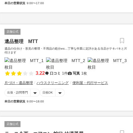
本日の営業状況
9:00〜17:00
店舗公式
遺品整理 MTT
遺品の仕分け・形見の整理・不用品の処分etc...丁寧な作業に定評がある当店がテキパキと片
付けます
3.22
口コミ
1件
写真
1枚
片づけ・遺品整理
ハウスクリーニング
便利屋・代行サービス
出張・訪問専門
日祝OK
本日の営業状況
9:00〜18:00
店舗公式