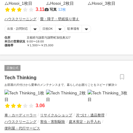
3.11
写真
12枚
ハウスクリーニング
畳・障子・壁紙張り替え
出張・訪問対応
日祝OK
駐車場有
住所
京都府与謝郡与謝野町加悦奥327
本日の営業状況
9:00〜18:00
価格帯
￥1,500〜￥25,000
店舗公式
Tech Thinking
お部屋の片付けから愛車のメンテナンスまで、暮らしのお困りごとをスピード解決☆
3.06
車・カーディーラー
リサイクルショップ
片づけ・遺品整理
ハウスクリーニング
害虫・害獣駆除
庭木剪定・お手入れ
便利屋・代行サービス