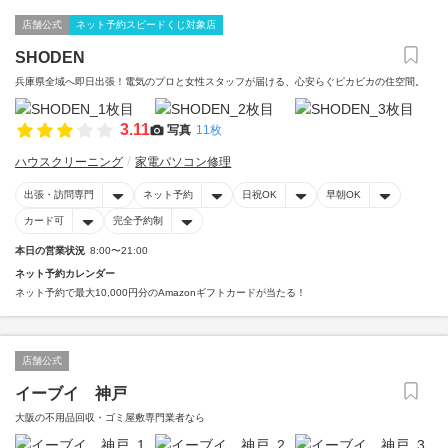
店舗公式
ネット予約スピードくじ対象店
SHODEN
兵庫県全域へ即日出張！電気のプロと女性スタッフが届ける、心安らぐピカピカの住空間。
3.11
写真
11枚
ハウスクリーニング
家電パソコン修理
出張・訪問専門
ネット予約
日祝OK
早朝OK
カード可
完全予約制
本日の営業状況
8:00〜21:00
ネット予約カレンダー
ネット予約で最大10,000円分のAmazonギフトカードが当たる！
店舗公式
イーブイ 神戸
大阪の不用品回収・ゴミ屋敷専門業者なら