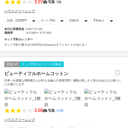
3.07
写真
3枚
ハウスクリーニング
出張・訪問専門
ネット予約
日祝OK
予約あり
本日の営業状況
9:00〜17:00
価格帯
￥5,000〜￥37,000
ネット予約カレンダー
ネット予約で最大10,000円分のAmazonギフトカードが当たる！
店舗公式
ネット予約スピードくじ対象店
ビューティフルホームコットン
日本一お洒落な掃除屋さんが叶える極上の清潔空間！感動の美しさと安心をあなたの暮らし
にお届けします
3.09
写真
20枚
ハウスクリーニング