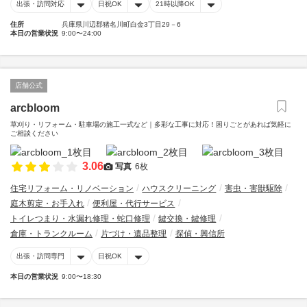
出張・訪問対応
日祝OK
21時以降OK
住所
兵庫県川辺郡猪名川町白金3丁目29－6
本日の営業状況
9:00〜24:00
店舗公式
arcbloom
草刈り・リフォーム・駐車場の施工一式など｜多彩な工事に対応！困りごとがあれば気軽に
ご相談ください
3.06
写真
6枚
住宅リフォーム・リノベーション
ハウスクリーニング
害虫・害獣駆除
庭木剪定・お手入れ
便利屋・代行サービス
トイレつまり・水漏れ修理・蛇口修理
鍵交換・鍵修理
倉庫・トランクルーム
片づけ・遺品整理
探偵・興信所
出張・訪問専門
日祝OK
本日の営業状況
9:00〜18:30