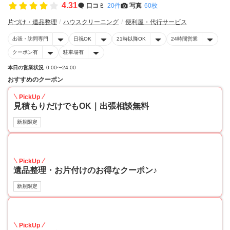
4.31
口コミ
20件
写真
60枚
片づけ・遺品整理
ハウスクリーニング
便利屋・代行サービス
出張・訪問専門
日祝OK
21時以降OK
24時間営業
クーポン有
駐車場有
本日の営業状況
0:00〜24:00
おすすめのクーポン
PickUp
見積もりだけでもOK｜出張相談無料
新規限定
30
PickUp
遺品整理・お片付けのお得なクーポン♪
新規限定
30
PickUp