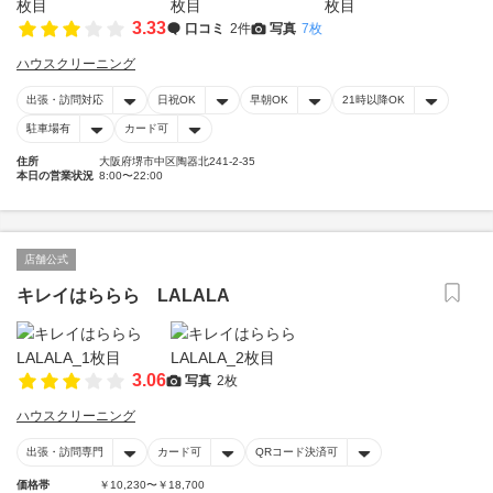
3.33
口コミ
2件
写真
7枚
ハウスクリーニング
出張・訪問対応
日祝OK
早朝OK
21時以降OK
駐車場有
カード可
住所
大阪府堺市中区陶器北241-2-35
本日の営業状況
8:00〜22:00
店舗公式
キレイはららら LALALA
3.06
写真
2枚
ハウスクリーニング
出張・訪問専門
カード可
QRコード決済可
価格帯
￥10,230〜￥18,700