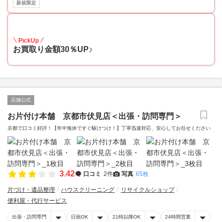
新規限定
30
PickUp
お買取り金額30％UP♪
店舗公式
お片付け本舗 京都市伏見店＜出張・訪問専門＞
京都で口コミ好評！【年中無休ですぐ駆けつけ！】丁寧迅速対応、安心してお任せください
3.42
口コミ
2件
写真
65枚
片づけ・遺品整理
ハウスクリーニング
リサイクルショップ
便利屋・代行サービス
出張・訪問専門
日祝OK
21時以降OK
24時間営業