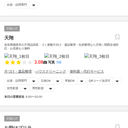
出張・訪問専門
店舗公式
天翔
奈良県橿原市の不用品回収・ゴミ屋敷片付け・遺品整理・生前整理なら天翔｜関西全域対
応・お見積もり無料
3.08
写真
9枚
片づけ・遺品整理
ハウスクリーニング
便利屋・代行サービス
出張・訪問専門
日祝OK
早朝OK
QRコード決済可
女性歓迎
男性歓迎
本日の営業状況
8:00〜20:00
店舗公式
お助けゴリラ