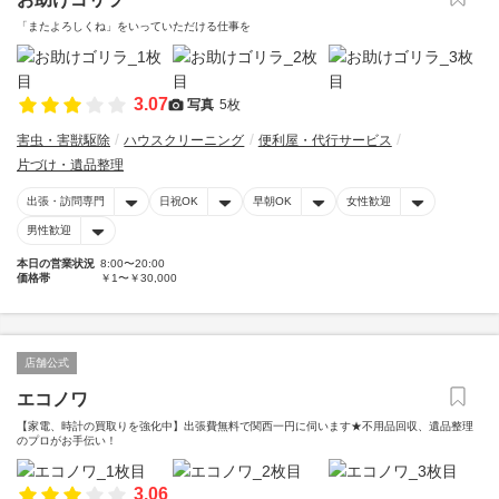
「またよろしくね」をいっていただける仕事を
3.07
写真
5枚
害虫・害獣駆除
ハウスクリーニング
便利屋・代行サービス
片づけ・遺品整理
出張・訪問専門
日祝OK
早朝OK
女性歓迎
男性歓迎
本日の営業状況
8:00〜20:00
価格帯
￥1〜￥30,000
店舗公式
エコノワ
【家電、時計の買取りを強化中】出張費無料で関西一円に伺います★不用品回収、遺品整理
のプロがお手伝い！
3.06