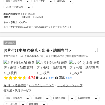
出張・訪問専門
ネット予約
日祝OK
QRコード決済可
本日の営業状況
9:00〜20:00
価格帯
￥3,500〜￥104,500
ネット予約カレンダー
ネット予約で最大10,000円分のAmazonギフトカードが当たる！
店舗公式
お片付け本舗 奈良店＜出張・訪問専門＞
奈良で評判！一人ひとりのお悩みに寄り添う片付けのプロが年中無休で即日対応！
4.74
口コミ
55件
写真
58枚
片づけ・遺品整理
ハウスクリーニング
リサイクルショップ
便利屋・代行サービス
出張・訪問専門
日祝OK
21時以降OK
24時間営業
クーポン有
駐車場有