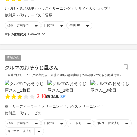
片づけ・遺品整理
ハウスクリーニング
リサイクルショップ
便利屋・代行サービス
質屋
出張・訪問専門
日祝OK
早朝OK
本日の営業状況
8:00〜21:00
店舗公式
クルマのおそうじ屋さん
出張車内クリーニングの専門店！累計2500台超の実績｜24時間いつでも予約受付中♪
3.10
写真
8枚
車・カーディーラー
クリーニング
ハウスクリーニング
便利屋・代行サービス
出張・訪問専門
日祝OK
カード可
QRコード決済可
電子マネー決済可