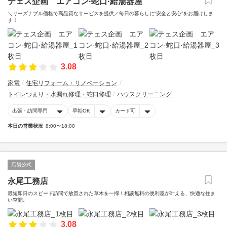
テェス企画 エアコン·蛇口·給湯器屋
＼リーズナブル価格で高品質なサービスを提供／毎日の暮らしに“安全と安心”をお届けしま
す！
3.08
家電
住宅リフォーム・リノベーション
トイレつまり・水漏れ修理・蛇口修理
ハウスクリーニング
出張・訪問専門
早朝OK
カード可
本日の営業状況
8:00〜18:00
店舗公式
永尾工務店
最短即日のスピード訪問で放置された草木を一掃！相談無料の便利屋が叶える、快適な住ま
い空間。
3.08