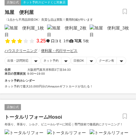
店舗公式
ネット予約スピードくじ対象店
旭屋 便利屋
〈1点から不用品回収OK〉良質な品は買取！費用削減が叶います
3.25
口コミ
1件
写真
5枚
ハウスクリーニング
便利屋・代行サービス
出張・訪問対応
ネット予約
日祝OK
クーポン有
住所
大阪府門真市岸和田3丁目34-33
本日の営業状況
9:00〜19:00
ネット予約カレンダー
ネット予約で最大10,000円分のAmazonギフトカードが当たる！
店舗公式
トータルリフォームHosoi
布張り、革張り、シルク、ビニールレザーに対応｜専門技術で徹底的にクリーニング！