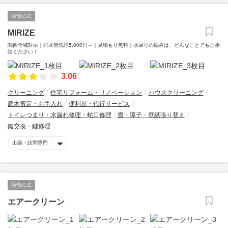
店舗公式
MIRIZE
関西全域対応｜排水管洗浄5,000円～｜見積もり無料｜水回りの悩みは、どんなことでもご相
談ください！
3.06
クリーニング
住宅リフォーム・リノベーション
ハウスクリーニング
庭木剪定・お手入れ
便利屋・代行サービス
トイレつまり・水漏れ修理・蛇口修理
畳・障子・壁紙張り替え
鍵交換・鍵修理
出張・訪問専門
店舗公式
エアークリーン