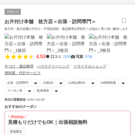
店舗公式
お片付け本舗 枚方店＜出張・訪問専門＞
枚方市・枚方近隣の片付け・不用品回収・遺品整理を即対応！お悩みに寄り添い解決します
4.53
口コミ
28件
写真
57枚
片づけ・遺品整理
ハウスクリーニング
リサイクルショップ
便利屋・代行サービス
出張・訪問専門
日祝OK
21時以降OK
24時間営業
クーポン有
駐車場有
本日の営業状況
0:00〜24:00
おすすめのクーポン
PickUp
見積もりだけでもOK｜出張相談無料
新規限定