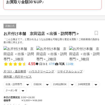
お買取り金額30％UP♪
店舗公式
お片付け本舗 京田辺店 ＜出張・訪問専門＞
「こんな物まで？」と驚かれるようなお品物も可能な限り査定＆買取！ご依頼者様の負担を
最小限に抑えます。
4.55
口コミ
47件
写真
114枚
片づけ・遺品整理
ハウスクリーニング
リサイクルショップ
便利屋・代行サービス
出張・訪問専門
日祝OK
21時以降OK
24時間営業
クーポン有
本日の営業状況
0:00〜24:00
価格帯
￥3,000〜￥69,000