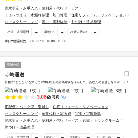
庭木剪定・お手入れ
便利屋・代行サービス
トイレつまり・水漏れ修理・蛇口修理
住宅リフォーム・リノベーション
ハウスクリーニング
害虫・害獣駆除
片づけ・遺品整理
出張・訪問専門
早朝OK
21時以降OK
本日の営業状況
8:00〜17:00 18:00〜25:00
店舗公式
寺崎運送
荷物に"まごころ”を添えて♪20年以上の業界経験を活かして、あなたの引越しをサポート！
3.08
写真
8枚
宅配便・バイク便・引越し
住宅リフォーム・リノベーション
ハウスクリーニング
家事代行・家政婦
害虫・害獣駆除
庭木剪定・お手入れ
便利屋・代行サービス
倉庫・トランクルーム
片づけ・遺品整理
出張・訪問専門
日祝OK
早朝OK
クーポン有