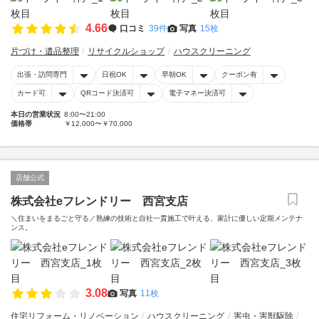
4.66
口コミ
39件
写真
15枚
片づけ・遺品整理
リサイクルショップ
ハウスクリーニング
出張・訪問専門
日祝OK
早朝OK
クーポン有
カード可
QRコード決済可
電子マネー決済可
本日の営業状況
8:00〜21:00
価格帯
￥12,000〜￥70,000
店舗公式
株式会社eフレンドリー 西宮支店
＼住まいをまるごと守る／熟練の技術と自社一貫施工で叶える、家計に優しい定期メンテナ
ンス。
3.08
写真
11枚
住宅リフォーム・リノベーション
ハウスクリーニング
害虫・害獣駆除