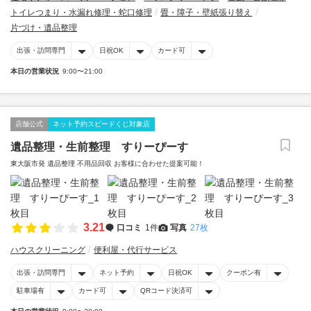
トイレつまり・水漏れ修理・蛇口修理
畳・障子・壁紙張り替え
片づけ・遺品整理
出張・訪問専門
日祝OK
カード可
本日の営業状況
9:00〜21:00
店舗公式
ネット予約スピードくじ対象店
遺品整理・生前整理 すりーぴーす
東大阪市発 遺品整理 不用品回収 お客様に合わせた提案可能！
3.21
口コミ
1件
写真
27枚
ハウスクリーニング
便利屋・代行サービス
出張・訪問専門
ネット予約
日祝OK
クーポン有
駐車場有
カード可
QRコード決済可