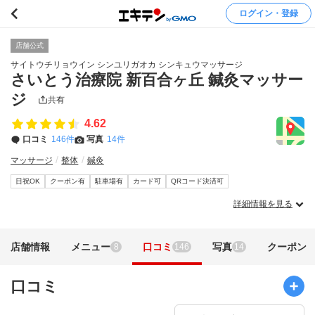
ログイン・登録
店舗公式
サイトウチリョウイン シンユリガオカ シンキュウマッサージ
さいとう治療院 新百合ヶ丘 鍼灸マッサー
ジ
共有
4.62
口コミ
146件
写真
14件
マッサージ
整体
鍼灸
日祝OK
クーポン有
駐車場有
カード可
QRコード決済可
詳細情報を見る
店舗情報
メニュー
口コミ
写真
クーポン
8
146
14
口コミ