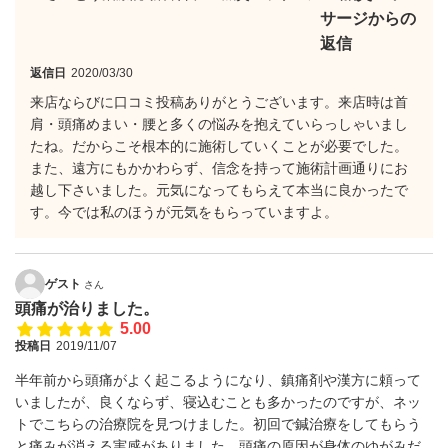
サージからの
返信
返信日
2020/03/30
来店ならびに口コミ投稿ありがとうございます。来店時は首
肩・頭痛めまい・腰と多くの悩みを抱えていらっしゃいまし
たね。だからこそ根本的に施術していくことが必要でした。
また、遠方にもかかわらず、信念を持って施術計画通りにお
越し下さいました。元気になってもらえて本当に良かったで
す。今では私のほうが元気をもらっていますよ。
ゲスト
さん
頭痛が治りました。
5.00
投稿日
2019/11/07
半年前から頭痛がよく起こるようになり、鎮痛剤や漢方に頼って
いましたが、良くならず、寝込むことも多かったのですが、ネッ
トでこちらの治療院を見つけました。初回で鍼治療をしてもらう
と痛みが消える実感がありました。頭痛の原因が身体のゆがみだ