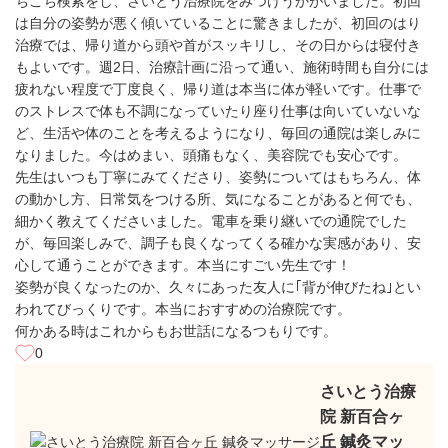
ちこち検索をし、さいとう治療院をみつけうかがいました。初回
は自分の姿勢が悪く傾いていることに驚きましたが、初回のはり
治療では、帰り道から頭や首がスッキリし、その日からは寝付き
もよいです。週2日、治療計画に沿って通い、施術時間も自分には
疲れない程度で丁度良く、帰り道は本当に体が軽いです。仕事で
のストレスで体も不調になっていたり座り仕事は向いていないな
ど、生活や体のことを考えるようになり、毎回の通院は楽しみに
なりました。今はめまい、頭痛もなく、美容院でも安心です。
先生はいつも丁寧にみてくださり、姿勢についてはもちろん、体
の動かし方、日常気をつける所、気になることがあると何でも、
細かく教えてくださいました。電車を乗り継いでの通院でした
が、毎回楽しみで、調子も良くなってくる確かな実感があり、安
心して通うことができます。本当にすごい先生です！
姿勢が良くなったのか、久々にあった友人に｢背が伸びたね｣とい
われてびっくりです。本当におすすめの治療院です。
何かある時はこれからもお世話になるつもりです。
0
さいとう治療
院 新百合ヶ
丘 鍼灸マッ