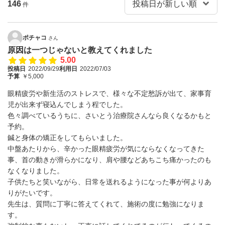
146
件
ポチャコ
さん
原因は一つじゃないと教えてくれました
5.00
投稿日
2022/09/29
利用日
2022/07/03
予算
￥5,000
眼精疲労や新生活のストレスで、様々な不定愁訴が出て、家事育
児が出来ず寝込んでしまう程でした。
色々調べているうちに、さいとう治療院さんなら良くなるかもと
予約。
鍼と身体の矯正をしてもらいました。
中盤あたりから、辛かった眼精疲労が気にならなくなってきた
事、首の動きが滑らかになり、肩や腰などあちこち痛かったのも
なくなりました。
子供たちと笑いながら、日常を送れるようになった事が何よりあ
りがたいです。
先生は、質問に丁寧に答えてくれて、施術の度に勉強になりま
す。