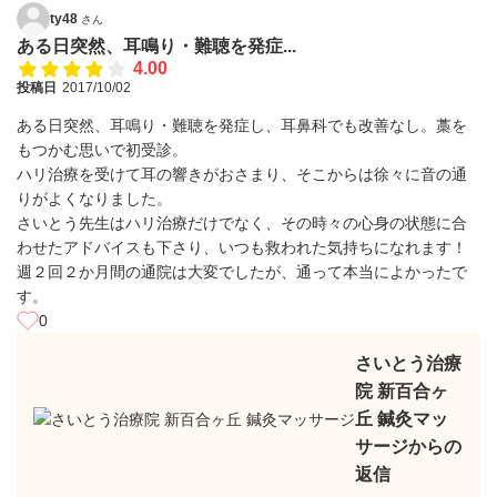
ty48
さん
ある日突然、耳鳴り・難聴を発症...
4.00
投稿日
2017/10/02
ある日突然、耳鳴り・難聴を発症し、耳鼻科でも改善なし。藁を
もつかむ思いで初受診。
ハリ治療を受けて耳の響きがおさまり、そこからは徐々に音の通
りがよくなりました。
さいとう先生はハリ治療だけでなく、その時々の心身の状態に合
わせたアドバイスも下さり、いつも救われた気持ちになれます！
週２回２か月間の通院は大変でしたが、通って本当によかったで
す。
0
さいとう治療
院 新百合ヶ
丘 鍼灸マッ
サージからの
返信