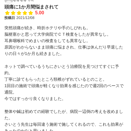
頭痛に1か月間悩まされて
5.00
投稿日
2021/12/08
突然頭痛が続き、時折ホテリや手のしびれも。
脳梗塞かと思って大学病院でＣＴ検査をしたが異常なし。
耳鼻咽喉科でめまいの検査をしても異常なし。
原因がわからないまま頭痛に悩まされ、仕事は休んだり早退した
りの日々が1か月も続きました。
ネットで調べているうちにさいとう治療院を見つけてすぐに予
約。
丁寧に診てもらったところ頸椎がずれているとのこと。
1回目の施術で頭痛が軽くなり効果を感じたので週2回のペースで
通院。
今ではすっかり良くなりました。
整体や鍼は初めての経験でしたが、病院一辺倒の考えを改めまし
た。
さいとう先生は毎回違う施術で施してくれるので、これも効果が
あったのかなと思いました。