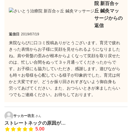
院 新百合ヶ
丘 鍼灸マッ
サージからの
返信
返信日
2019/07/19
来院ならびに口コミ投稿ありがとうございます。育児で疲れ
きった表情からお子様に笑顔を見せられるようになりました
ね。肩や骨盤の歪みが根本からよくなって笑顔を取り戻せた
のは、忙しい合間をぬって３ヶ月通ってくださったからで
す。お子様にも協力していただき、感謝します。遊びながら
も時々お母様を心配している様子が印象的でした。育児は何
かと大変ですが、どうか振り回されすぎないよう御自身も
労ってあげてください。また、おつらいときが来ましたらい
つでもご連絡ください。お待ちしております。
サッカー坊主
さん
ストレートネックの原因が…
5.00