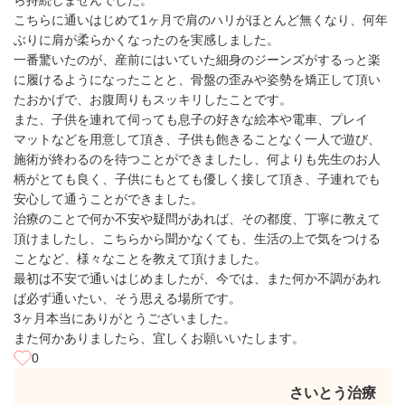
ら持続しませんでした。
こちらに通いはじめて1ヶ月で肩のハリがほとんど無くなり、何年
ぶりに肩が柔らかくなったのを実感しました。
一番驚いたのが、産前にはいていた細身のジーンズがするっと楽
に履けるようになったことと、骨盤の歪みや姿勢を矯正して頂い
たおかげで、お腹周りもスッキリしたことです。
また、子供を連れて伺っても息子の好きな絵本や電車、プレイ
マットなどを用意して頂き、子供も飽きることなく一人で遊び、
施術が終わるのを待つことができましたし、何よりも先生のお人
柄がとても良く、子供にもとても優しく接して頂き、子連れでも
安心して通うことができました。
治療のことで何か不安や疑問があれば、その都度、丁寧に教えて
頂けましたし、こちらから聞かなくても、生活の上で気をつける
ことなど、様々なことを教えて頂けました。
最初は不安で通いはじめましたが、今では、また何か不調があれ
ば必ず通いたい、そう思える場所です。
3ヶ月本当にありがとうございました。
また何かありましたら、宜しくお願いいたします。
0
さいとう治療