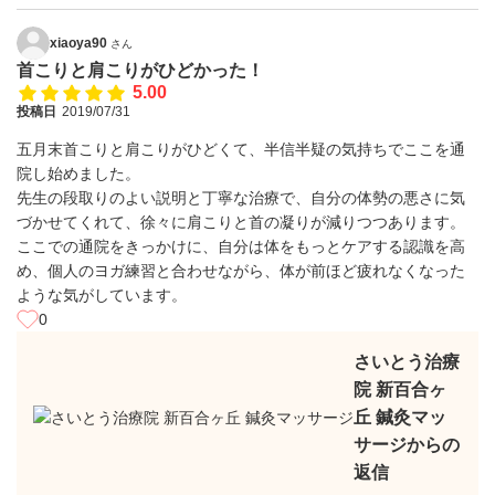
xiaoya90
さん
首こりと肩こりがひどかった！
5.00
投稿日
2019/07/31
五月末首こりと肩こりがひどくて、半信半疑の気持ちでここを通
院し始めました。
先生の段取りのよい説明と丁寧な治療で、自分の体勢の悪さに気
づかせてくれて、徐々に肩こりと首の凝りが減りつつあります。
ここでの通院をきっかけに、自分は体をもっとケアする認識を高
め、個人のヨガ練習と合わせながら、体が前ほど疲れなくなった
ような気がしています。
0
さいとう治療
院 新百合ヶ
丘 鍼灸マッ
サージからの
返信