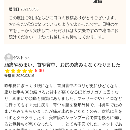
返信
返信日
2021/03/30
この度はご利用ならびに口コミ投稿ありがとうございます。
おからだが楽になっていったようでよかったです。日頃のケ
アをしっかり実践していただければ大丈夫ですので地道にお
続けください、またのお越しをお待ちしております。
ゲスト
さん
頭痛やめまい、首や背中、お尻の痛みもなくなりました
5.00
投稿日
2020/03/16
昨年夏にぎっくり腰になり、首肩背中のコリが更にひどくなり、
座り仕事も30分続けると背中が痛くなるほどガチガチに固くな
り、めまいや頭痛も頻繁にありました。マッサージやカイロなど
に行ってもすぐ元に戻り、背中や腰を整形外科で、耳鼻科ではめ
まいをみてもらいましたが痛み止めをいただくのみ。次第に首を
回すとクラクラしたり、美容院のシャンプー台で首を後ろに傾け
ると気持ちが悪くなったり、、、とても不安でした。ネットであ