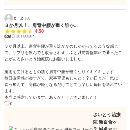
とーよ
さん
３か月以上、肩背中腰が重く誰か...
4.50
投稿日
2017/08/07
３か月以上、肩背中腰が重く誰かがのしかかってるような感じ
で、サプリを飲んでも改善されず、ふと以前骨盤矯正で通ったこ
とがあるさいとう治療院にお願いしました。
施術を受けるともの凄く肩背中腰が軽くなりイキイキします！
毎日疲労感が凄すぎて、家事育児もしんどく辛い日々が一気に
吹っ飛んで、身体が軽くなるだけでとても楽しい毎日を送れてい
ます。
本当に感謝しています。ありがとうございました！
0
さいとう治療
院 新百合ヶ
丘 鍼灸マッ