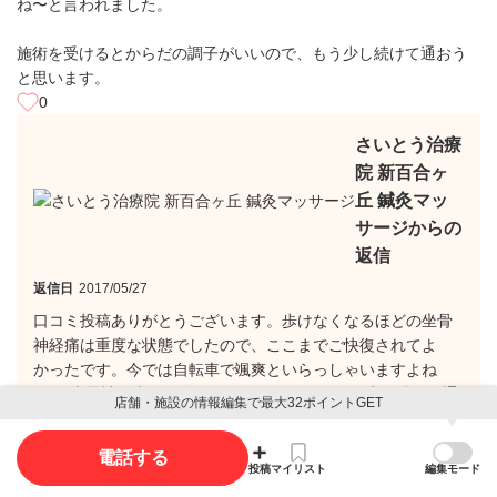
ね〜と言われました。
施術を受けるとからだの調子がいいので、もう少し続けて通おう
と思います。
0
さいとう治療
院 新百合ヶ
丘 鍼灸マッ
サージからの
返信
返信日
2017/05/27
口コミ投稿ありがとうございます。歩けなくなるほどの坐骨
神経痛は重度な状態でしたので、ここまでご快復されてよ
かったです。今では自転車で颯爽といらっしゃいますよね
(^^ 坐骨神経痛は再発しやすいので、まだもう少し続けて通
店舗・施設の情報編集で最大32ポイントGET
院したほうがいいですね。
電話する
投稿
マイリスト
編集モード