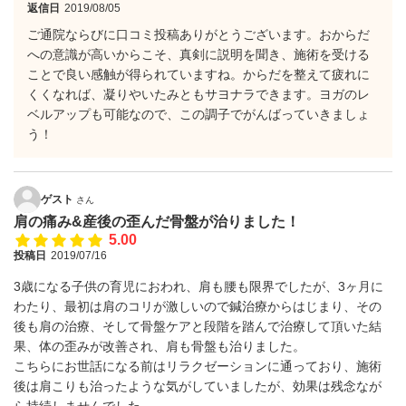
返信日
2019/08/05
ご通院ならびに口コミ投稿ありがとうございます。おからだ
への意識が高いからこそ、真剣に説明を聞き、施術を受ける
ことで良い感触が得られていますね。からだを整えて疲れに
くくなれば、凝りやいたみともサヨナラできます。ヨガのレ
ベルアップも可能なので、この調子でがんばっていきましょ
う！
ゲスト
さん
肩の痛み&産後の歪んだ骨盤が治りました！
5.00
投稿日
2019/07/16
3歳になる子供の育児におわれ、肩も腰も限界でしたが、3ヶ月に
わたり、最初は肩のコリが激しいので鍼治療からはじまり、その
後も肩の治療、そして骨盤ケアと段階を踏んで治療して頂いた結
果、体の歪みが改善され、肩も骨盤も治りました。
こちらにお世話になる前はリラクゼーションに通っており、施術
後は肩こりも治ったような気がしていましたが、効果は残念なが