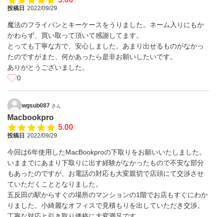
投稿日
2022/09/29
魔法のフライパンとキーケースをうりました。ネーム入りにもか
かわらず、買い取って頂いて感謝してます。
とっても丁寧な方で、安心しました。あまり出せるものがなかっ
たのですがまた、何かあったら是非お願いしたいです。
ありがとうございました。
0
wgsub087
さん
Macbookpro
5.00
投稿日
2022/09/29
今回は6年使用したMacBookproの下取りをお願いいたしました。
いままでにあまり下取りに出す経験がなかったもので不安な部分
もあったのですが、お電話の対応も大変親切で店頭にて交渉させ
ていただくこととなりました。
五反田の駅からすぐの場所のマンションの1階でお店もすぐにわか
りました。小綺麗なオフィスで見積もりを出していただき交渉。
丁寧な対応と引き取り価格に大変満足です。