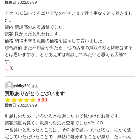
投稿日
2022/09/29
アクセス:知ってるエリアなのでそこまで迷う事なく辿り着きまし
た。
店内:清潔感のある店舗でした。
接客:良かったと思われます。
価格:納得出来る範囲の価格を提示して貰いました。
総合評価:また不用品が出たら、他の店舗の買取金額と比較はする
とは思いますが、とりあえずは相談してみたいと思える店舗で
す。
0
wldky531
さん
買取ありがとうございます
5.00
投稿日
2022/09/29
引越しのため、いろいろと検索した中で見つけたお店です。
接客態度も良く、親身な対応と査定でしたo(^_-)O
一番良いと思ったところは、その場で思いついた物も、細かく査
定していただいたことで、無駄に処分することが減り、たいへん