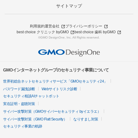
サイトマップ
利用規約
運営会社
プライバシーポリシー
best choice クリニック byGMO
best choice 歯科 byGMO
©GMO DesignOne, Inc. All Rights reserved.
GMOインターネットグループのセキュリティ事業について
世界初総合ネットセキュリティサービス「GMOセキュリティ24」
パスワード漏洩診断
Webサイトリスク診断
セキュリティ相談AIチャットボット
実在証明・盗聴対策
サイバー攻撃対策（GMOサイバーセキュリティ byイエラエ）
サイバー攻撃対策（GMO Flatt Security）
なりすまし対策
セキュリティ事業の軌跡