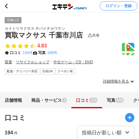
ログイン・登録
店舗公式
カイトリマクサス チバイチカワテン
買取マクサス 千葉市川店
共有
4.83
口コミ
194件
写真
188件
質屋
リサイクルショップ
中古ゲーム・CD・DVD
配達・デリバリー対応
日祝OK
クーポン有
詳細情報を見る
店舗情報
商品・サービス
口コミ
写真
ク
3
194
188
口コミ
194
件