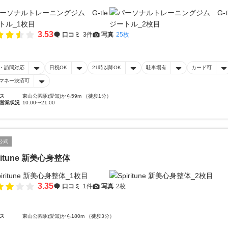
3.53
口コミ
3件
写真
25枚
・訪問対応
日祝OK
21時以降OK
駐車場有
カード可
マネー決済可
ス
東山公園駅(愛知)から59m （徒歩1分）
営業状況
10:00〜21:00
公式
iritune 新美心身整体
3.35
口コミ
1件
写真
2枚
ス
東山公園駅(愛知)から180m （徒歩3分）