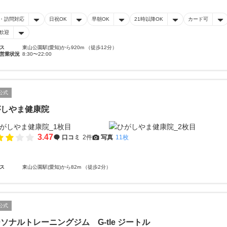
・訪問対応
日祝OK
早朝OK
21時以降OK
カード可
歓迎
ス
東山公園駅(愛知)から920m （徒歩12分）
営業状況
8:30〜22:00
公式
がしやま健康院
3.47
口コミ
2件
写真
11枚
ス
東山公園駅(愛知)から82m （徒歩2分）
公式
ソナルトレーニングジム G-tle ジートル