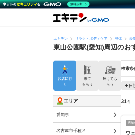
無料診断
エキテン
リラク・ボディケア
整体
愛
東山公園駅(愛知)周辺のお
検索条
お店に行
来て
届けても
く
もらう
らう
日
エリア
31
件
愛知県
店舗
名古屋市千種区
ウ