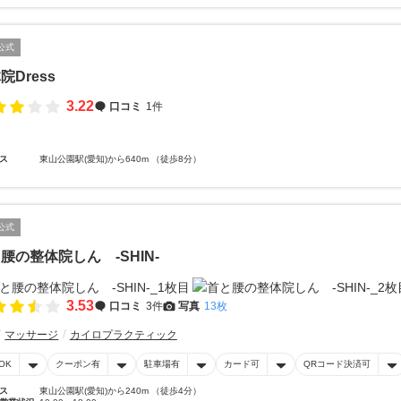
公式
院Dress
3.22
口コミ
1件
ス
東山公園駅(愛知)から640m （徒歩8分）
公式
腰の整体院しん -SHIN-
3.53
口コミ
3件
写真
13枚
マッサージ
カイロプラクティック
OK
クーポン有
駐車場有
カード可
QRコード決済可
ス
東山公園駅(愛知)から240m （徒歩4分）