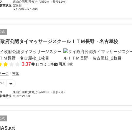
ス
東山公園駅(愛知)から850m （徒歩11分）
営業状況
定休日
￥1,000〜￥6,600
公式
イ政府公認タイマッサージスクールＩＴＭ長野・名古屋校
3.37
口コミ
1件
写真
3枚
サージ
整体
OK
ス
東山公園駅(愛知)から680m （徒歩9分）
営業状況
9:00〜21:00
公式
AS.art