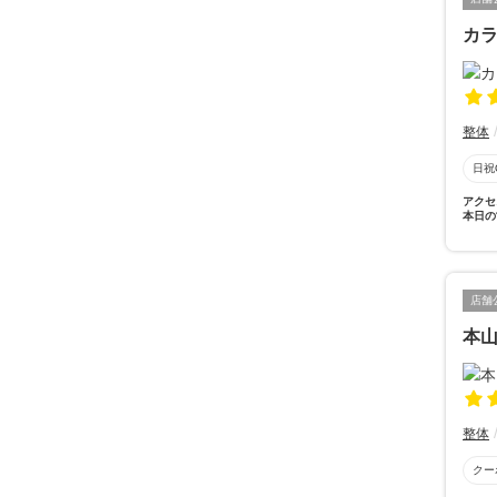
カラ
整体
日祝
アクセ
本日の
店舗
本
整体
クー