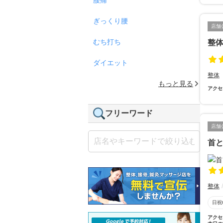
ぎっくり腰
店舗
むち打ち
整体
ダイエット
整体
もっと見る
アクセ
フリーワード
店舗
首と
整体
日祝
アクセ