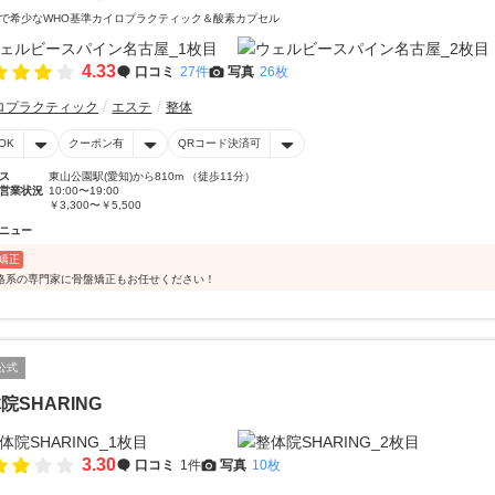
で希少なWHO基準カイロプラクティック＆酸素カプセル
4.33
口コミ
27件
写真
26枚
ロプラクティック
エステ
整体
OK
クーポン有
QRコード決済可
ス
東山公園駅(愛知)から810m （徒歩11分）
営業状況
10:00〜19:00
￥3,300〜￥5,500
ニュー
矯正
格系の専門家に骨盤矯正もお任せください！
公式
院SHARING
3.30
口コミ
1件
写真
10枚