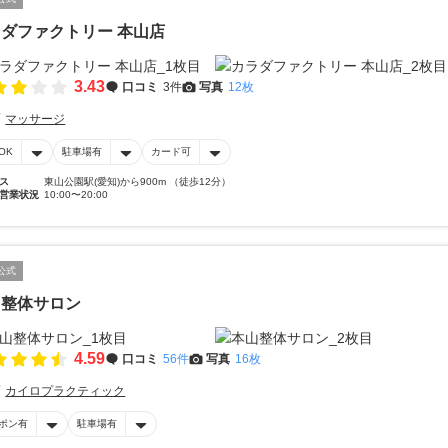
ダファクトリー 本山店
3.43
口コミ
3件
写真
12枚
マッサージ
OK
駐車場有
カード可
ス
東山公園駅(愛知)から900m （徒歩12分）
営業状況
10:00〜20:00
公式
山整体サロン
4.59
口コミ
56件
写真
16枚
カイロプラクティック
ポン有
駐車場有