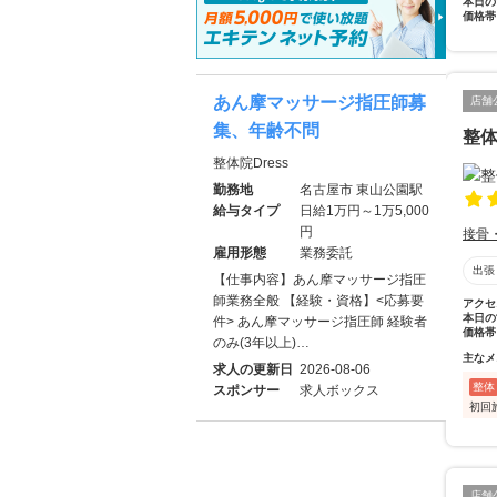
本日の
価格帯
あん摩マッサージ指圧師募
店舗
集、年齢不問
整体院
整体院Dress
勤務地
名古屋市 東山公園駅
給与タイプ
日給1万円～1万5,000
円
接骨
雇用形態
業務委託
出張
【仕事内容】あん摩マッサージ指圧
師業務全般 【経験・資格】<応募要
アクセ
本日の
件> あん摩マッサージ指圧師 経験者
価格帯
のみ(3年以上)…
主なメ
求人の更新日
2026-08-06
整体
スポンサー
求人ボックス
初回
店舗