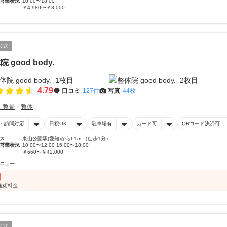
営業状況
10:00〜18:00
￥4,980〜￥8,000
公式
 good body.
4.79
口コミ
127件
写真
44枚
・整骨
整体
・訪問対応
日祝OK
駐車場有
カード可
QRコード決済可
ス
東山公園駅(愛知)から61m （徒歩1分）
営業状況
10:00〜12:00 16:00〜18:00
￥660〜￥42,000
ニュー
施術料金
公式