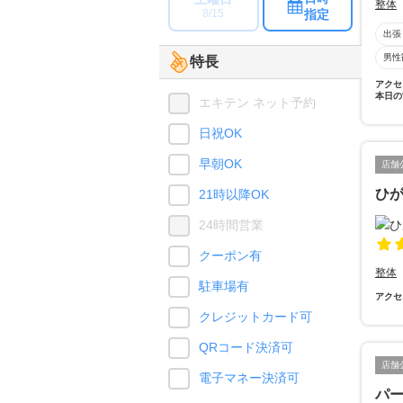
整体
指定
8/15
出張
男性
特長
アクセ
本日の
エキテン ネット予約
日祝OK
早朝OK
店舗
ひ
21時以降OK
24時間営業
クーポン有
整体
駐車場有
アクセ
クレジットカード可
QRコード決済可
店舗
電子マネー決済可
パー