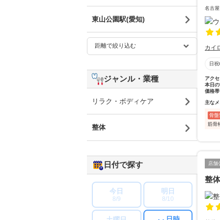
名古屋
東山公園駅(愛知)
カイ
日祝
ジャンル・業種
アクセ
本日の
価格帯
リラク・ボディケア
主なメ
骨盤
筋骨
整体
日付で探す
店舗
整体
今日
明日
8/9
8/10
日時
土曜日