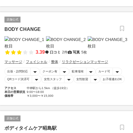
店舗公式
BODY CHANGE
3.39
口コミ
2件
写真
5枚
マッサージ
フェイシャル
整体
リラクゼーションマッサージ
出張・訪問対応
クーポン有
駐車場有
カード可
QRコード決済可
女性スタッフ
女性歓迎
お子様連れOK
アクセス
中神駅から1.5km （徒歩19分）
本日の営業状況
9:00〜18:00
価格帯
￥3,000〜￥15,000
店舗公式
ボディタイムケア昭島駅