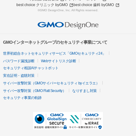
best choice クリニック byGMO
best choice 歯科 byGMO
©GMO DesignOne, Inc. All Rights reserved.
GMOインターネットグループのセキュリティ事業について
世界初総合ネットセキュリティサービス「GMOセキュリティ24」
パスワード漏洩診断
Webサイトリスク診断
セキュリティ相談AIチャットボット
実在証明・盗聴対策
サイバー攻撃対策（GMOサイバーセキュリティ byイエラエ）
サイバー攻撃対策（GMO Flatt Security）
なりすまし対策
セキュリティ事業の軌跡