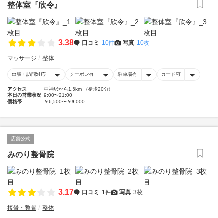
整体室『欣令』
3.38
口コミ
10件
写真
10枚
マッサージ
整体
出張・訪問対応
クーポン有
駐車場有
カード可
アクセス
中神駅から1.6km （徒歩20分）
本日の営業状況
9:00〜21:00
価格帯
￥6,500〜￥9,000
店舗公式
みのり整骨院
3.17
口コミ
1件
写真
3枚
接骨・整骨
整体