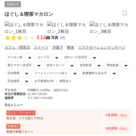
店舗公式
ほぐし＆喫茶マカロン
3.12
写真
8枚
カフェ・喫茶店
スイーツ
洋菓子
整体
リラクゼーションマッサージ
クーポン有
カード可
QRコード決済可
電子マネー決済可
女性スタッフ
女性歓迎
男性歓迎
完全禁煙
イートインスペースあり
飲食物持ち込み可
完全個室
お子様連れOK
個室あり
アクセス
中神駅から930m （徒歩12分）
本日の営業状況
11:00〜20:30
価格帯
￥7,700〜￥8,000
主なメニュー
ほぐし・マッサージ
8,000
￥
（税込）
巻き肩、スマホ首ケア60分
骨盤矯正
8,000
￥
（税込）
産後の骨盤リセット