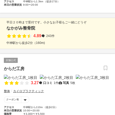
アクセス
中神駅から1.3km （徒歩17分）
本日の営業状況
9:00〜20:00
平日２０時まで受付です。小さなお子様もご一緒にどうぞ
なかがみ整骨院
4.89
243件
中神駅から徒歩2分（160m)
店舗公式
からだ工房
3.27
口コミ
1件
写真
5枚
整体
カイロプラクティック
クーポン有
アクセス
中神駅から110m （徒歩2分）
本日の営業状況
10:00〜20:00
価格帯
￥3,300〜￥5,500