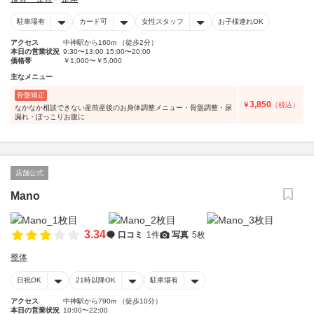
駐車場有
カード可
女性スタッフ
お子様連れOK
アクセス
中神駅から160m （徒歩2分）
本日の営業状況
9:30〜13:00 15:00〜20:00
価格帯
￥1,000〜￥5,000
主なメニュー
骨盤矯正
3,850
￥
（税込）
なかなか相談できない産前産後のお身体調整メニュー・骨盤調整・尿
漏れ・ぽっこりお腹に
店舗公式
Mano
3.34
口コミ
1件
写真
5枚
整体
日祝OK
21時以降OK
駐車場有
アクセス
中神駅から790m （徒歩10分）
本日の営業状況
10:00〜22:00