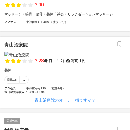
3.00
マッサージ
接骨・整骨
整体
鍼灸
リラクゼーションマッサージ
アクセス
中神駅から1.3km （徒歩17分）
青山治療院
3.28
口コミ
2件
写真
1枚
整体
日祝OK
アクセス
中神駅から230m （徒歩3分）
本日の営業状況
10:00〜13:00
青山治療院のオーナー様ですか？
店舗公式