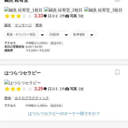
鍼灸 絃宥堂
3.33
口コミ
2件
写真
5枚
鍼灸
マッサージ
整体
配達・デリバリー対応
日祝OK
駐車場有
アクセス
中神駅から230m （徒歩3分）
本日の営業状況
9:00〜19:00
価格帯
￥5,000〜￥8,000
はつらつセラピー
3.29
口コミ
1件
写真
1枚
整体
カイロプラクティック
アクセス
中神駅から380m （徒歩5分）
はつらつセラピーのオーナー様ですか？