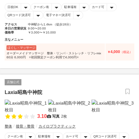
日祝OK
クーポン有
駐車場有
カード可
QRコード決済可
電子マネー決済可
アクセス
中神駅から1.4km （徒歩18分）
本日の営業状況
9:00〜20:00
価格帯
￥3,000〜￥10,000
主なメニュー
ほぐし・マッサージ
4,000
￥
（税込）
オーダーメイドマッサージ 整体・リンパ・ストレッチ・リフレmix
60分 6,000円 ⭐️初回限定クーポン利用で4,000円⭐️
店舗公式
Laxia昭島中神院
3.10
写真
2枚
整体
接骨・整骨
カイロプラクティック
クーポン有
駐車場有
カード可
QRコード決済可