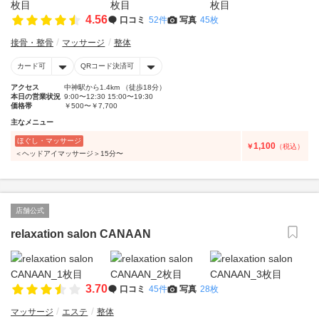
4.56
口コミ
52件
写真
45枚
接骨・整骨
マッサージ
整体
カード可
QRコード決済可
アクセス
中神駅から1.4km （徒歩18分）
本日の営業状況
9:00〜12:30 15:00〜19:30
価格帯
￥500〜￥7,700
主なメニュー
ほぐし・マッサージ
1,100
￥
（税込）
＜ヘッドアイマッサージ＞15分〜
店舗公式
relaxation salon CANAAN
3.70
口コミ
45件
写真
28枚
マッサージ
エステ
整体