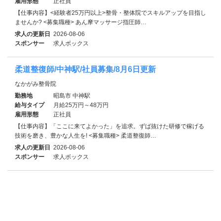
雇用形態
正社員
【仕事内容】<経験者25万円以上>整骨・整体院でスキルアップを目指し
ませんか? <募集職種> あん摩マッサージ指圧師…
求人の更新日
2026-08-06
スポンサー
求人ボックス
柔道整復師/中神駅/社員募集/8月6日更新
なかがみ整骨院
勤務地
昭島市 中神駅
給与タイプ
月給25万円～48万円
雇用形態
正社員
【仕事内容】「ここに来てよかった」を追求。ずば抜けた研修で稼げる
技術を磨き、豊かな人生を! <募集職種> 柔道整復師…
求人の更新日
2026-08-06
スポンサー
求人ボックス