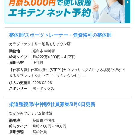
整体師/スポーツトレーナー・無資格可の整体師
カラダファクトリー昭島モリタウン店
勤務地
昭島市 中神駅
給与タイプ
月給22万4,000円～41万円
雇用形態
正社員
【仕事内容】仕事の流れ [STEP1]カウンセリング AIによる姿勢分析がで
きるタブレットを用いて、症状のカウンセリ…
求人の更新日
2026-08-06
スポンサー
求人ボックス
柔道整復師/中神駅/社員募集/8月6日更新
なかがみプレミアム整体院
勤務地
昭島市 中神駅
給与タイプ
月給23万円～40万円
雇用形態
契約社員