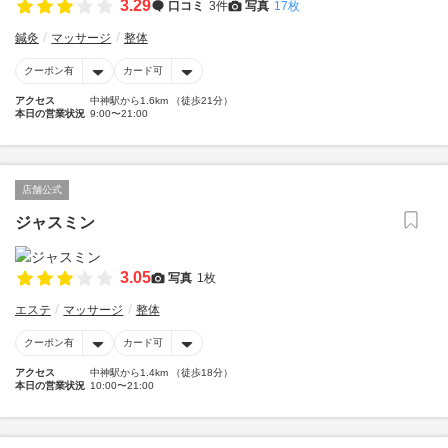
3.29
口コミ
3件
写真
17枚
鍼灸
マッサージ
整体
クーポン有
カード可
アクセス
中神駅から1.6km （徒歩21分）
本日の営業状況
9:00〜21:00
店舗公式
ジャスミン
3.05
写真
1枚
エステ
マッサージ
整体
クーポン有
カード可
アクセス
中神駅から1.4km （徒歩18分）
本日の営業状況
10:00〜21:00