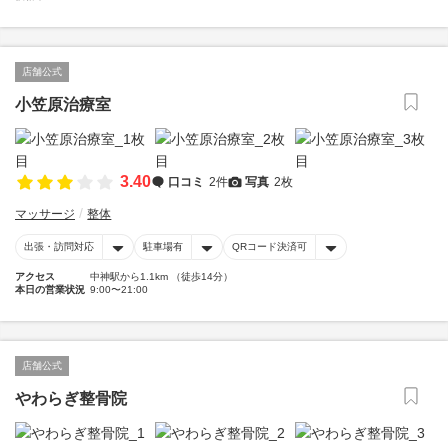
店舗公式
小笠原治療室
3.40
口コミ
2件
写真
2枚
マッサージ
整体
出張・訪問対応
駐車場有
QRコード決済可
アクセス
中神駅から1.1km （徒歩14分）
本日の営業状況
9:00〜21:00
店舗公式
やわらぎ整骨院