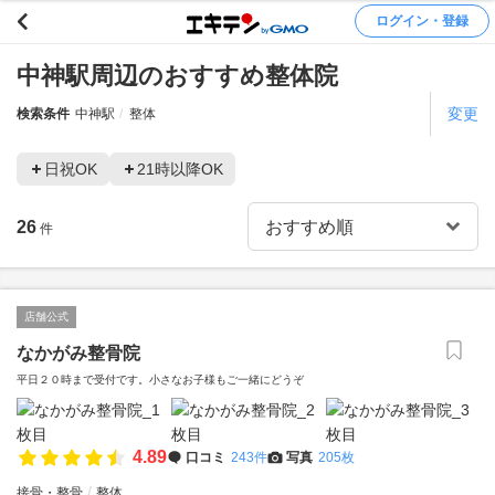
ログイン・登録
中神駅周辺のおすすめ整体院
変更
検索条件
中神駅
整体
日祝OK
21時以降OK
26
件
店舗公式
なかがみ整骨院
平日２０時まで受付です。小さなお子様もご一緒にどうぞ
4.89
口コミ
243件
写真
205枚
接骨・整骨
整体