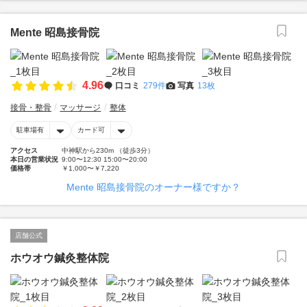
Mente 昭島接骨院
4.96
口コミ
279件
写真
13枚
接骨・整骨
マッサージ
整体
駐車場有
カード可
アクセス
中神駅から230m （徒歩3分）
本日の営業状況
9:00〜12:30 15:00〜20:00
価格帯
￥1,000〜￥7,220
Mente 昭島接骨院のオーナー様ですか？
店舗公式
ホウオウ鍼灸整体院