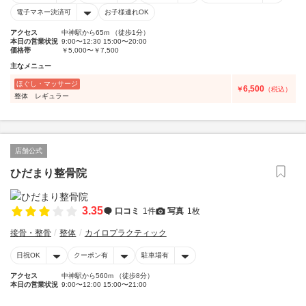
電子マネー決済可
お子様連れOK
アクセス
中神駅から65m （徒歩1分）
本日の営業状況
9:00〜12:30 15:00〜20:00
価格帯
￥5,000〜￥7,500
主なメニュー
ほぐし・マッサージ
6,500
￥
（税込）
整体 レギュラー
店舗公式
ひだまり整骨院
3.35
口コミ
1件
写真
1枚
接骨・整骨
整体
カイロプラクティック
日祝OK
クーポン有
駐車場有
アクセス
中神駅から560m （徒歩8分）
本日の営業状況
9:00〜12:00 15:00〜21:00