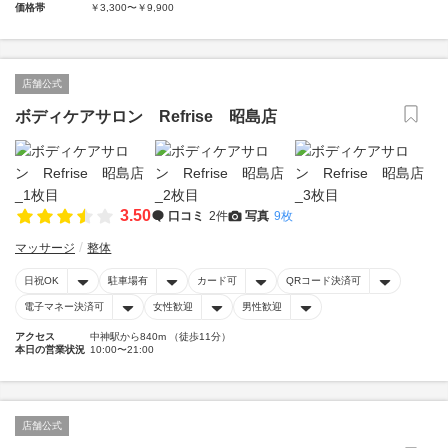
価格帯
￥3,300〜￥9,900
店舗公式
ボディケアサロン Refrise 昭島店
3.50
口コミ
2件
写真
9枚
マッサージ
整体
日祝OK
駐車場有
カード可
QRコード決済可
電子マネー決済可
女性歓迎
男性歓迎
アクセス
中神駅から840m （徒歩11分）
本日の営業状況
10:00〜21:00
店舗公式