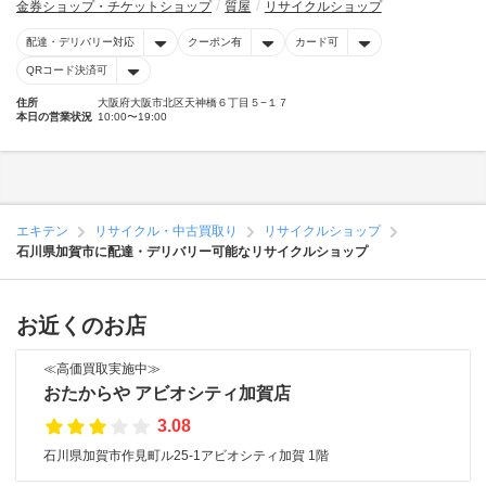
金券ショップ・チケットショップ
質屋
リサイクルショップ
配達・デリバリー対応
クーポン有
カード可
QRコード決済可
住所
大阪府大阪市北区天神橋６丁目５−１７
本日の営業状況
10:00〜19:00
エキテン
リサイクル・中古買取り
リサイクルショップ
石川県加賀市に配達・デリバリー可能なリサイクルショップ
お近くのお店
≪高価買取実施中≫
おたからや アビオシティ加賀店
3.08
石川県加賀市作見町ル25-1アビオシティ加賀 1階