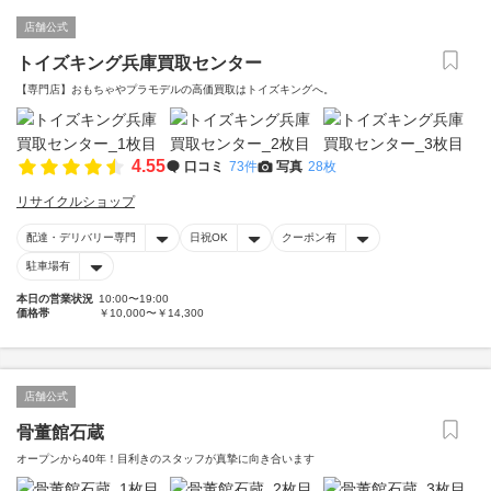
店舗公式
トイズキング兵庫買取センター
【専門店】おもちゃやプラモデルの高価買取はトイズキングへ。‎
4.55
口コミ
73件
写真
28枚
リサイクルショップ
配達・デリバリー専門
日祝OK
クーポン有
駐車場有
本日の営業状況
10:00〜19:00
価格帯
￥10,000〜￥14,300
店舗公式
骨董館石蔵
オープンから40年！目利きのスタッフが真摯に向き合います