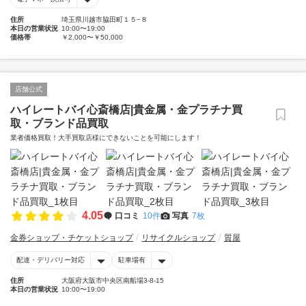
住所
埼玉県川越市脇田町１５−８
本日の営業状況
10:00〜19:00
価格帯
￥2,000〜￥50,000
店舗公式
ハイレートバイ心斎橋店|貴金属・金プラチナ買
取・ブランド品買取
業者価格買取！大手買取店様にできないことを可能にします！
4.05
口コミ
10件
写真
7枚
金券ショップ・チケットショップ
リサイクルショップ
質屋
配達・デリバリー対応
駐車場有
住所
大阪府大阪市中央区南船場3-8-15
本日の営業状況
10:00〜19:00