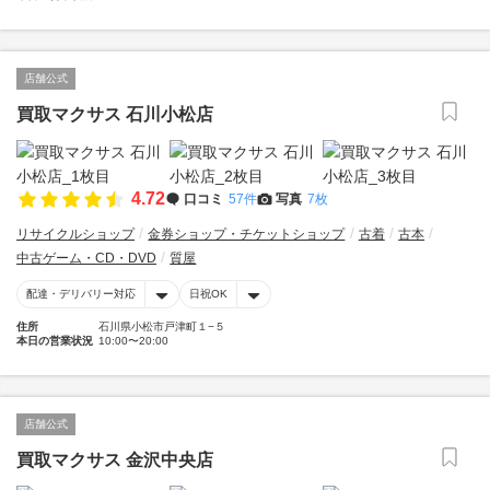
店舗公式
買取マクサス 石川小松店
4.72
口コミ
57件
写真
7枚
リサイクルショップ
金券ショップ・チケットショップ
古着
古本
中古ゲーム・CD・DVD
質屋
配達・デリバリー対応
日祝OK
住所
石川県小松市戸津町１−５
本日の営業状況
10:00〜20:00
店舗公式
買取マクサス 金沢中央店