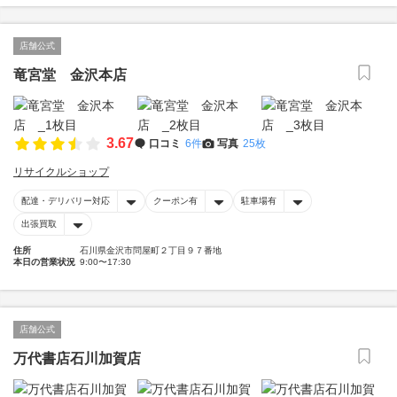
店舗公式
竜宮堂 金沢本店
3.67
口コミ
6件
写真
25枚
リサイクルショップ
配達・デリバリー対応
クーポン有
駐車場有
出張買取
住所
石川県金沢市問屋町２丁目９７番地
本日の営業状況
9:00〜17:30
店舗公式
万代書店石川加賀店