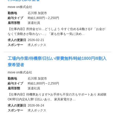
move on株式会社
勤務地
石川県 加賀市
給与タイプ
時給1,800円～2,250円
雇用形態
派遣社員
【仕事内容】所持金ゼロ…どうしよう 今すぐ住める&働ける!/ 「お金が
なくて身動きが取れない…」「家も仕事も一気に決め…
求人の更新日
2026-02-21
スポンサー
求人ボックス
工場内作業/待機寮/日払い/寮費無料/時給1800円/8割入
寮希望者
move on株式会社
勤務地
石川県 加賀市
給与タイプ
時給1,800円～2,250円
雇用形態
派遣社員
【仕事内容】待機寮あります!×お手持ち不安の方もサポートあり 未経験
OK!即日内定&入寮! 日払いあり。 家具家電付き…
求人の更新日
2026-06-24
スポンサー
求人ボックス