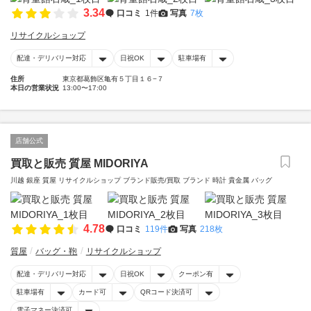
3.34
口コミ
1件
写真
7枚
リサイクルショップ
配達・デリバリー対応
日祝OK
駐車場有
住所
東京都葛飾区亀有５丁目１６−７
本日の営業状況
13:00〜17:00
店舗公式
買取と販売 質屋 MIDORIYA
川越 銀座 質屋 リサイクルショップ ブランド販売/買取 ブランド 時計 貴金属 バッグ
4.78
口コミ
119件
写真
218枚
質屋
バッグ・鞄
リサイクルショップ
配達・デリバリー対応
日祝OK
クーポン有
駐車場有
カード可
QRコード決済可
電子マネー決済可