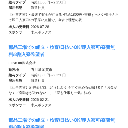
給与タイプ
時給1,800円～2,250円
雇用形態
派遣社員
【仕事内容】<最速で貯金が貯まる>時給1800円×寮費ずっと0円! 手ぶら
で即日入寮OKの手厚い支援で、今すぐ理想の収…
求人の更新日
2026-07-28
スポンサー
求人ボックス
部品工場での組立・検査/日払いOK/即入寮可/寮費無
料/8割入寮希望者
move on株式会社
勤務地
石川県 加賀市
給与タイプ
時給1,800円～2,250円
雇用形態
派遣社員
【仕事内容】所持金ゼロ…どうしよう 今すぐ住める&働ける!/ 「お金が
なくて身動きが取れない…」「家も仕事も一気に決め…
求人の更新日
2026-02-21
スポンサー
求人ボックス
部品工場での組立・検査/日払いOK/即入寮可/寮費無
料/8割入寮希望者