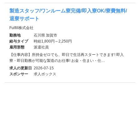
製造スタッフ/ワンルーム寮完備/即入寮OK/寮費無料/
退寮サポート
Fulfill株式会社
勤務地
石川県 加賀市
給与タイプ
時給1,800円～2,250円
雇用形態
派遣社員
【仕事内容】所持金ゼロでも、即日で生活再スタートできます! 即入
寮・即日勤務が可能な製造のお仕事! お金・住まい・仕…
求人の更新日
2026-07-15
スポンサー
求人ボックス