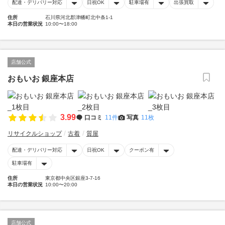
配達・デリバリー対応
日祝OK
駐車場有
出張買取
住所
石川県河北郡津幡町北中条1-1
本日の営業状況
10:00〜18:00
店舗公式
おもいお 銀座本店
3.99
口コミ
11件
写真
11枚
リサイクルショップ
古着
質屋
配達・デリバリー対応
日祝OK
クーポン有
駐車場有
住所
東京都中央区銀座3-7-16
本日の営業状況
10:00〜20:00
店舗公式