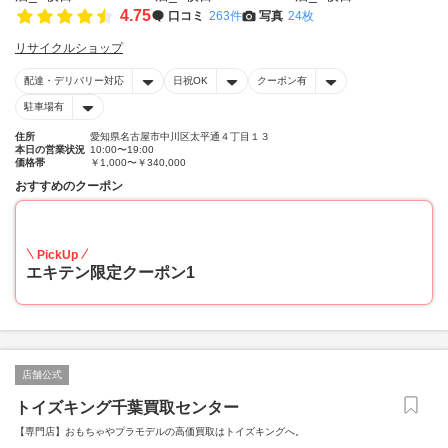
4.75
口コミ
263件
写真
24枚
リサイクルショップ
配達・デリバリー対応
日祝OK
クーポン有
駐車場有
住所
愛知県名古屋市中川区太平通４丁目１３
本日の営業状況
10:00〜19:00
価格帯
￥1,000〜￥340,000
おすすめのクーポン
20
PickUp
エキテン限定クーポン1
店舗公式
トイズキング千葉買取センター
【専門店】おもちゃやプラモデルの高価買取はトイズキングへ。‎