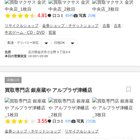
4.81
口コミ
89件
写真
20枚
リサイクルショップ
金券ショップ・チケットショップ
古着
古本
中古ゲーム・CD・DVD
質屋
配達・デリバリー対応
日祝OK
住所
石川県金沢市小立野３丁目3-5
本日の営業状況
10:00〜20:00
店舗公式
買取専門店 銀座蔵や アルプラザ津幡店
3.55
口コミ
6件
写真
235枚
金券ショップ・チケットショップ
リサイクルショップ