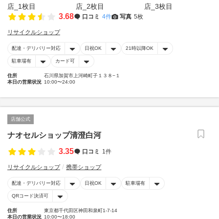
3.68
口コミ
4件
写真
5枚
リサイクルショップ
配達・デリバリー対応
日祝OK
21時以降OK
駐車場有
カード可
住所
石川県加賀市上河崎町子１３８−１
本日の営業状況
10:00〜24:00
店舗公式
ナオセルショップ清澄白河
3.35
口コミ
1件
リサイクルショップ
携帯ショップ
配達・デリバリー対応
日祝OK
駐車場有
QRコード決済可
住所
東京都千代田区神田和泉町1-7-14
本日の営業状況
10:00〜18:00