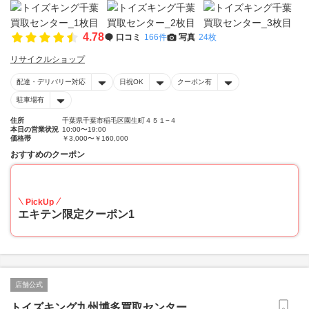
4.78
口コミ
166件
写真
24枚
リサイクルショップ
配達・デリバリー対応
日祝OK
クーポン有
駐車場有
住所
千葉県千葉市稲毛区園生町４５１−４
本日の営業状況
10:00〜19:00
価格帯
￥3,000〜￥160,000
おすすめのクーポン
20
PickUp
エキテン限定クーポン1
店舗公式
トイズキング九州博多買取センター