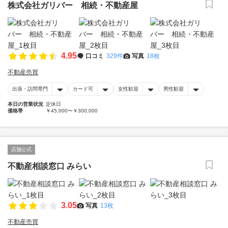
株式会社ガリバー 相続・不動産屋
4.95
口コミ
329件
写真
18枚
不動産売買
出張・訪問専門
カード可
女性歓迎
男性歓迎
本日の営業状況
定休日
価格帯
￥45,000〜￥300,000
店舗公式
不動産相談窓口 みらい
3.05
写真
13枚
不動産売買