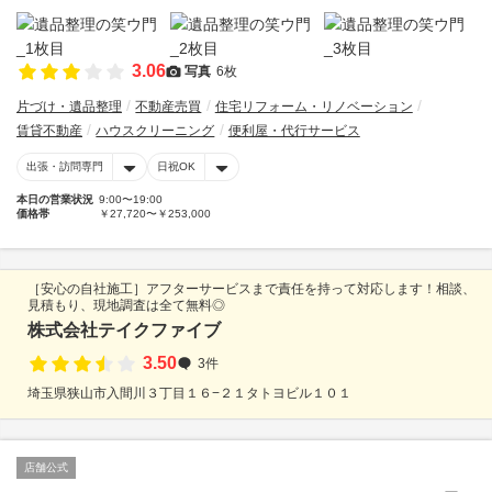
3.06
写真
6枚
片づけ・遺品整理
不動産売買
住宅リフォーム・リノベーション
賃貸不動産
ハウスクリーニング
便利屋・代行サービス
出張・訪問専門
日祝OK
本日の営業状況
9:00〜19:00
価格帯
￥27,720〜￥253,000
［安心の自社施工］アフターサービスまで責任を持って対応します！相談、
見積もり、現地調査は全て無料◎
株式会社テイクファイブ
3.50
3件
埼玉県狭山市入間川３丁目１６−２１タトヨビル１０１
店舗公式