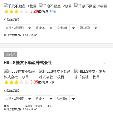
3.20
写真
10枚
不動産売買
出張・訪問専門
日祝OK
女性歓迎
男性歓迎
本日の営業状況
9:00〜17:00
店舗公式
HILLS桂友不動産株式会社
3.05
写真
2枚
不動産売買
出張・訪問対応
日祝OK
駐車場有
住所
千葉県流山市南流山1-4-2
本日の営業状況
9:30〜19:00