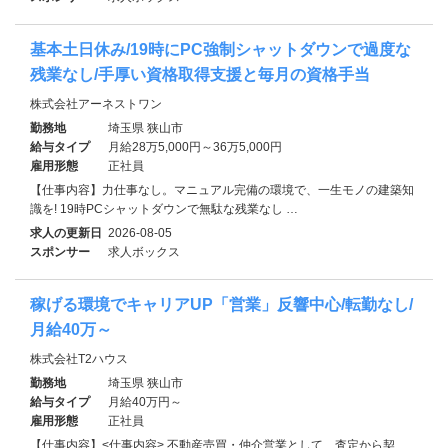
基本土日休み/19時にPC強制シャットダウンで過度な
残業なし/手厚い資格取得支援と毎月の資格手当
株式会社アーネストワン
勤務地
埼玉県 狭山市
給与タイプ
月給28万5,000円～36万5,000円
雇用形態
正社員
【仕事内容】力仕事なし。マニュアル完備の環境で、一生モノの建築知
識を! 19時PCシャットダウンで無駄な残業なし …
求人の更新日
2026-08-05
スポンサー
求人ボックス
稼げる環境でキャリアUP「営業」反響中心/転勤なし/
月給40万～
株式会社T2ハウス
勤務地
埼玉県 狭山市
給与タイプ
月給40万円～
雇用形態
正社員
【仕事内容】<仕事内容> 不動産売買・仲介営業として、査定から契