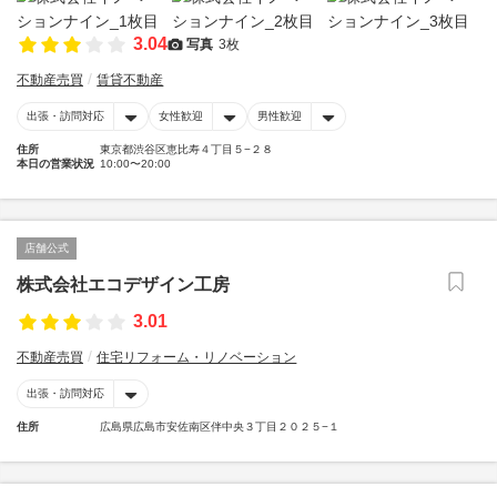
3.04
写真
3枚
不動産売買
賃貸不動産
出張・訪問対応
女性歓迎
男性歓迎
住所
東京都渋谷区恵比寿４丁目５−２８
本日の営業状況
10:00〜20:00
店舗公式
株式会社エコデザイン工房
3.01
不動産売買
住宅リフォーム・リノベーション
出張・訪問対応
住所
広島県広島市安佐南区伴中央３丁目２０２５−１