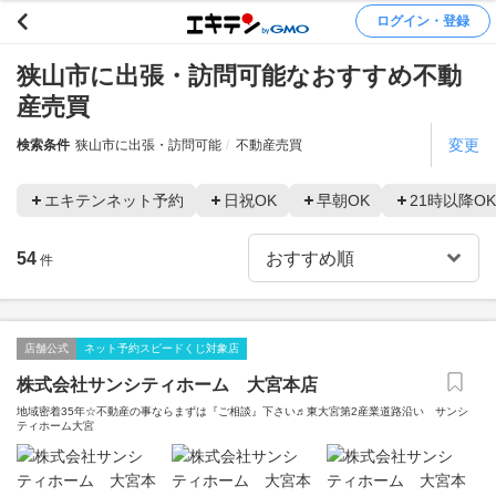
ログイン・登録
狭山市に出張・訪問可能なおすすめ不動
産売買
変更
検索条件
狭山市に出張・訪問可能
不動産売買
エキテンネット予約
日祝OK
早朝OK
21時以降OK
54
件
店舗公式
ネット予約スピードくじ対象店
株式会社サンシティホーム 大宮本店
地域密着35年☆不動産の事ならまずは『ご相談』下さい♬東大宮第2産業道路沿い サンシ
ティホーム大宮