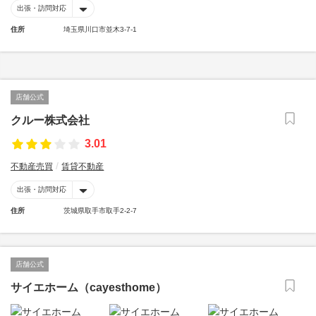
出張・訪問対応
住所
埼玉県川口市並木3-7-1
店舗公式
クルー株式会社
3.01
不動産売買
賃貸不動産
出張・訪問対応
住所
茨城県取手市取手2-2-7
店舗公式
サイエホーム（cayesthome）