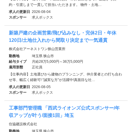
約・引渡しまで一貫して担当いただきます。 物件・土地…
求人の更新日
2026-08-04
スポンサー
求人ボックス
新築戸建の企画営業/飛び込みなし・完休2日・年休
120日/土地仕入れから間取り決定まで一気通貫
株式会社アーネストワン狭山営業所
勤務地
埼玉県 狭山市
給与タイプ
月給28万5,000円～36万5,000円
雇用形態
正社員
【仕事内容】土地選びから建物のプランニング、仲介業者との打ち合わ
せ等、幅広く経験可! “誠実な方”が活躍中!真面目な社…
求人の更新日
2026-08-05
スポンサー
求人ボックス
工事部門管理職 「西武ライオンズ公式スポンサー/年
収アップが叶う/面接1回」埼玉
住協建設株式会社
勤務地
埼玉県 狭山市