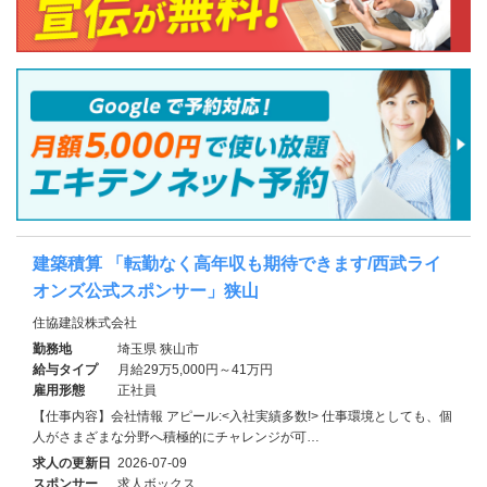
建築積算 「転勤なく高年収も期待できます/西武ライ
オンズ公式スポンサー」狭山
住協建設株式会社
勤務地
埼玉県 狭山市
給与タイプ
月給29万5,000円～41万円
雇用形態
正社員
【仕事内容】会社情報 アピール:<入社実績多数!> 仕事環境としても、個
人がさまざまな分野へ積極的にチャレンジが可…
求人の更新日
2026-07-09
スポンサー
求人ボックス