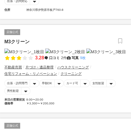
出張・訪問対応
住所
神奈川県伊勢原市板戸760-8
店舗公式
M3クリーン
3.28
口コミ
2件
写真
9枚
不動産売買
片づけ・遺品整理
ハウスクリーニング
住宅リフォーム・リノベーション
クリーニング
出張・訪問専門
早朝OK
カード可
女性歓迎
男性歓迎
本日の営業状況
8:00〜20:00
価格帯
￥3,300〜￥200,000
店舗公式