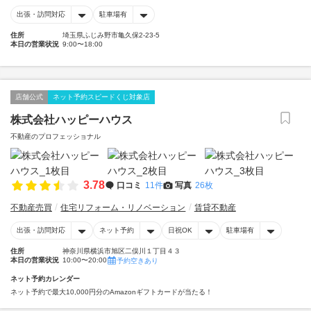
出張・訪問対応
駐車場有
住所
埼玉県ふじみ野市亀久保2-23-5
本日の営業状況
9:00〜18:00
店舗公式
ネット予約スピードくじ対象店
株式会社ハッピーハウス
不動産のプロフェッショナル
3.78
口コミ
11件
写真
26枚
不動産売買
住宅リフォーム・リノベーション
賃貸不動産
出張・訪問対応
ネット予約
日祝OK
駐車場有
住所
神奈川県横浜市旭区二俣川１丁目４３
本日の営業状況
10:00〜20:00
予約空きあり
ネット予約カレンダー
ネット予約で最大10,000円分のAmazonギフトカードが当たる！