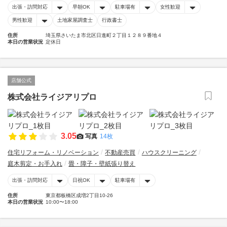
出張・訪問対応
早朝OK
駐車場有
女性歓迎
男性歓迎
土地家屋調査士
行政書士
住所
埼玉県さいたま市北区日進町２丁目１２８９番地４
本日の営業状況
定休日
店舗公式
株式会社ライジアリプロ
3.05
写真
14枚
住宅リフォーム・リノベーション
不動産売買
ハウスクリーニング
庭木剪定・お手入れ
畳・障子・壁紙張り替え
出張・訪問対応
日祝OK
駐車場有
住所
東京都板橋区成増2丁目10-26
本日の営業状況
10:00〜18:00