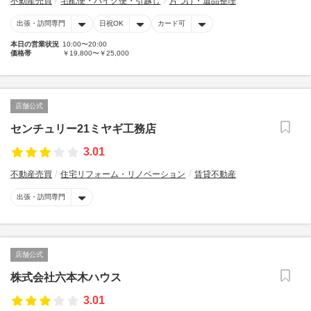
不動産売買
宅配便・バイク便・引越し
片づけ・遺品整理
出張・訪問専門
日祝OK
カード可
本日の営業状況
10:00〜20:00
価格帯
￥19,800〜￥25,000
店舗公式
センチュリー21ミヤギ工務店
3.01
不動産売買
住宅リフォーム・リノベーション
賃貸不動産
出張・訪問専門
店舗公式
株式会社六本木ハウス
3.01