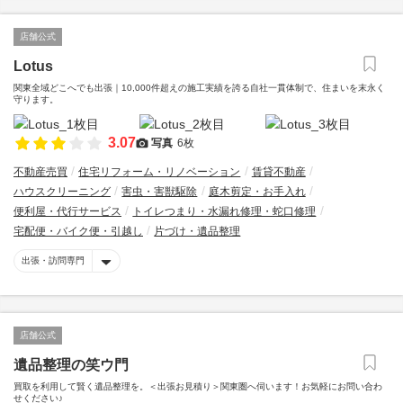
店舗公式
Lotus
関東全域どこへでも出張｜10,000件超えの施工実績を誇る自社一貫体制で、住まいを末永く
守ります。
3.07
写真
6枚
不動産売買
住宅リフォーム・リノベーション
賃貸不動産
ハウスクリーニング
害虫・害獣駆除
庭木剪定・お手入れ
便利屋・代行サービス
トイレつまり・水漏れ修理・蛇口修理
宅配便・バイク便・引越し
片づけ・遺品整理
出張・訪問専門
店舗公式
遺品整理の笑ウ門
買取を利用して賢く遺品整理を。＜出張お見積り＞関東圏へ伺います！お気軽にお問い合わ
せください♪