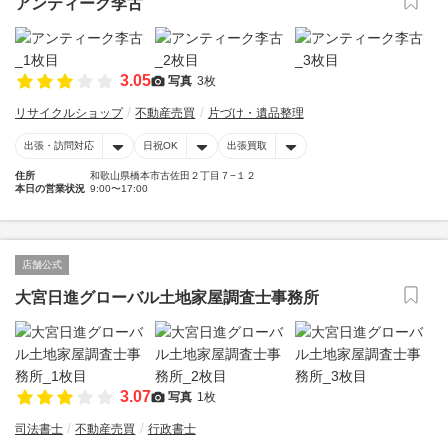
アンティーク李古
3.05
写真
3枚
リサイクルショップ
不動産売買
片づけ・遺品整理
出張・訪問対応
日祝OK
出張買取
住所
和歌山県橋本市古佐田２丁目７−１２
本日の営業状況
9:00〜17:00
店舗公式
大宮日進グローバル土地家屋調査士事務所
3.07
写真
1枚
司法書士
不動産売買
行政書士