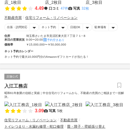
4.49
口コミ
47件
写真
32枚
不動産売買
住宅リフォーム・リノベーション
出張・訪問対応
ネット予約
日祝OK
駐車場有
住所
埼玉県さいたま市見沼区東大宮７丁目７１−８
本日の営業状況
9:00〜20:00
予約空きあり
価格帯
￥15,000,000〜￥50,000,000
ネット予約カレンダー
ネット予約で最大10,000円分のAmazonギフトカードが当たる！
店舗公式
入江工務店
昭和61年創業の信頼と実績｜中古住宅のリフォームから、不動産の売買のご相談まで一括解
決。
3.09
写真
5枚
住宅リフォーム・リノベーション
不動産売買
トイレつまり・水漏れ修理・蛇口修理
畳・障子・壁紙張り替え