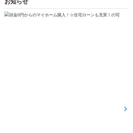
お知らせ
更
頭
金
0
円
か
ら
の
マ
イ
ホ
ー
ム
購
入
！
☆
住