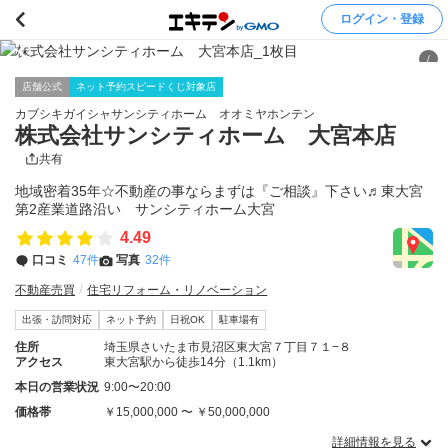
ログイン・登録
/
店舗公式
ネット予約スピードくじ対象店
カブシキガイシャサンシティホーム オオミヤホンテン
株式会社サンシティホーム 大宮本店
共有
地域密着35年☆不動産の事ならまずは『ご相談』下さい♬東大宮
第2産業道路沿い サンシティホーム大宮
4.49
口コミ
47件
写真
32件
不動産売買
住宅リフォーム・リノベーション
出張・訪問対応
ネット予約
日祝OK
駐車場有
住所
埼玉県さいたま市見沼区東大宮７丁目７１−８
アクセス
東大宮駅から徒歩14分（1.1km）
本日の営業状況
9:00〜20:00
価格帯
￥15,000,000 〜 ￥50,000,000
詳細情報を見る