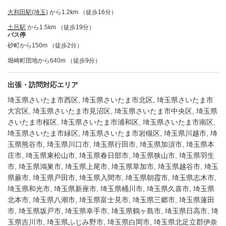
大和田駅(埼玉)
から1.2km （徒歩16分）
土呂駅
から1.5km （徒歩19分）
バス停
砂町から150m （徒歩2分）
堀崎町団地から640m （徒歩9分）
出張・訪問対応エリア
埼玉県さいたま市西区, 埼玉県さいたま市北区, 埼玉県さいたま市
大宮区, 埼玉県さいたま市見沼区, 埼玉県さいたま市中央区, 埼玉県
さいたま市桜区, 埼玉県さいたま市浦和区, 埼玉県さいたま市南区,
埼玉県さいたま市緑区, 埼玉県さいたま市岩槻区, 埼玉県川越市, 埼
玉県熊谷市, 埼玉県川口市, 埼玉県行田市, 埼玉県加須市, 埼玉県本
庄市, 埼玉県東松山市, 埼玉県春日部市, 埼玉県狭山市, 埼玉県羽生
市, 埼玉県鴻巣市, 埼玉県上尾市, 埼玉県草加市, 埼玉県越谷市, 埼玉
県蕨市, 埼玉県戸田市, 埼玉県入間市, 埼玉県朝霞市, 埼玉県志木市,
埼玉県和光市, 埼玉県新座市, 埼玉県桶川市, 埼玉県久喜市, 埼玉県
北本市, 埼玉県八潮市, 埼玉県富士見市, 埼玉県三郷市, 埼玉県蓮田
市, 埼玉県坂戸市, 埼玉県幸手市, 埼玉県鶴ヶ島市, 埼玉県日高市, 埼
玉県吉川市, 埼玉県ふじみ野市, 埼玉県白岡市, 埼玉県北足立郡伊奈