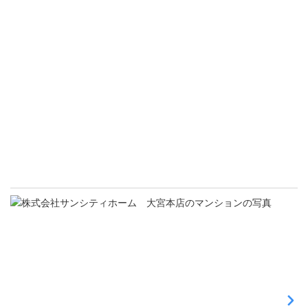
中
古
マ
ン
シ
ョ
ン
売
買