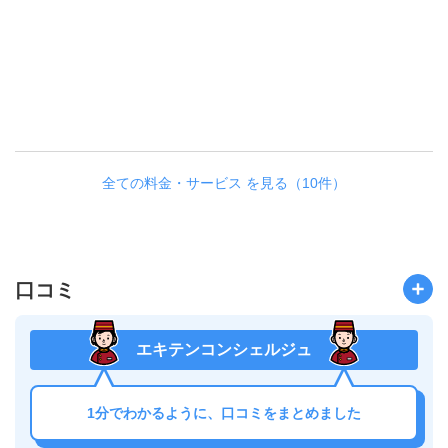
Pic
マ
ン
シ
ョ
ン
全ての料金・サービス を見る（10件）
口コミ
エキテンコンシェルジュ
1分でわかるように、口コミをまとめました