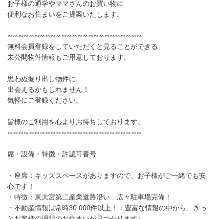
お子様の通学やママさんのお買い物に
便利なお住まいをご提案いたします。
∽∽∽∽∽∽∽∽∽∽∽∽∽∽∽∽∽∽∽∽∽∽∽∽∽
無料会員登録をしていただくと見ることができる
未公開物件情報もご用意しております。
思わぬ掘り出し物件に
出会えるかもしれません！
気軽にご登録ください。
皆様のご利用を心よりお待ちしております。
∽∽∽∽∽∽∽∽∽∽∽∽∽∽∽∽∽∽∽∽∽∽∽∽∽
席・設備・特徴・許認可番号
・座席：キッズスペースがありますので、お子様がご一緒でも安
心です！
・特徴：東大宮第二産業道路沿い 広々駐車場完備！
・不動産情報は常時30,000件以上！：豊富な情報の中から、きっ
とお客様の理想のお住まいが見つかります♪