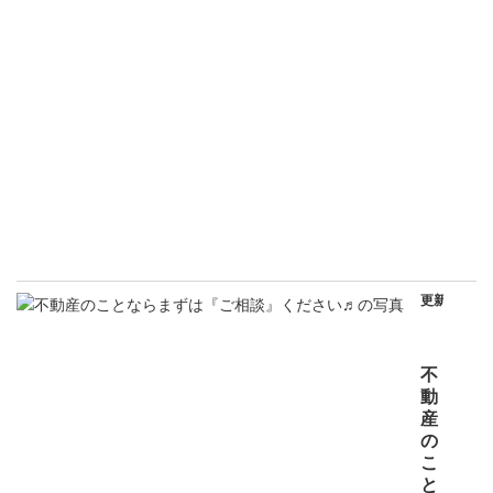
宅
ロ
ー
ン
も
充
実
！
N
E
W
更新日
202
年0
月2
日
不
動
産
の
こ
と