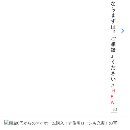
な
ら
ま
ず
は
『
ご
相
談
』
く
だ
さ
い
♬
N
E
W
お知らせ
更