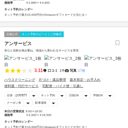
価格帯
￥2,980〜￥4,950
ネット予約カレンダー
ネット予約で最大10,000円分のAmazonギフトカードが当たる！
店舗公式
ネット予約スピードくじ対象店
アンサービス
安心と信頼を積み重ね、地域から慕われるサービスを実現
3.11
口コミ
1件
写真
17枚
ハウスクリーニング
片づけ・遺品整理
庭木剪定・お手入れ
便利屋・代行サービス
宅配便・バイク便・引越し
出張・訪問専門
ネット予約
日祝OK
早朝OK
クーポン有
駐車場有
本日の営業状況
9:00〜18:00
価格帯
￥3,300〜￥16,500
ネット予約カレンダー
ネット予約で最大10,000円分のAmazonギフトカードが当たる！