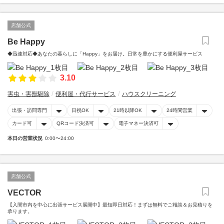
店舗公式
Be Happy
◆迅速対応◆あなたの暮らしに「Happy」をお届け。日常を豊かにする便利屋サービス
3.10
害虫・害獣駆除
便利屋・代行サービス
ハウスクリーニング
出張・訪問専門
日祝OK
21時以降OK
24時間営業
カード可
QRコード決済可
電子マネー決済可
本日の営業状況
0:00〜24:00
店舗公式
VECTOR
【入間市内を中心に出張サービス展開中】最短即日対応！まずは無料でご相談＆お見積りを
承ります。