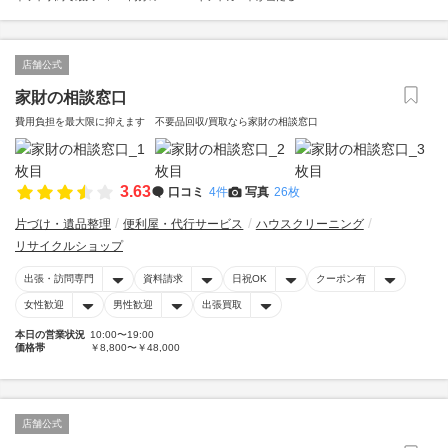
店舗公式
家財の相談窓口
費用負担を最大限に抑えます 不要品回収/買取なら家財の相談窓口
3.63
口コミ
4件
写真
26枚
片づけ・遺品整理
便利屋・代行サービス
ハウスクリーニング
リサイクルショップ
出張・訪問専門
資料請求
日祝OK
クーポン有
女性歓迎
男性歓迎
出張買取
本日の営業状況
10:00〜19:00
価格帯
￥8,800〜￥48,000
店舗公式