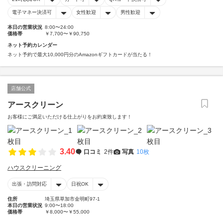
電子マネー決済可
女性歓迎
男性歓迎
本日の営業状況
8:00〜24:00
価格帯
￥7,700〜￥90,750
ネット予約カレンダー
ネット予約で最大10,000円分のAmazonギフトカードが当たる！
店舗公式
アースクリーン
お客様にご満足いただける仕上がりをお約束致します！
3.40
口コミ
2件
写真
10枚
ハウスクリーニング
出張・訪問対応
日祝OK
住所
埼玉県草加市金明町97-1
本日の営業状況
9:00〜18:00
価格帯
￥8,000〜￥55,000