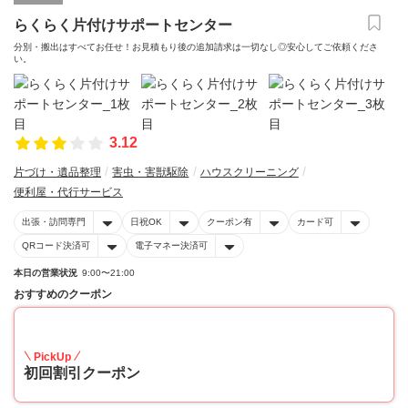
らくらく片付けサポートセンター
分別・搬出はすべてお任せ！お見積もり後の追加請求は一切なし◎安心してご依頼くださ
い。
3.12
片づけ・遺品整理
害虫・害獣駆除
ハウスクリーニング
便利屋・代行サービス
出張・訪問専門
日祝OK
クーポン有
カード可
QRコード決済可
電子マネー決済可
本日の営業状況
9:00〜21:00
おすすめのクーポン
10
PickUp
初回割引クーポン