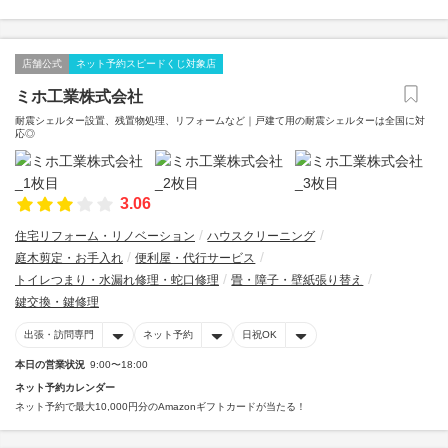
店舗公式
ネット予約スピードくじ対象店
ミホ工業株式会社
耐震シェルター設置、残置物処理、リフォームなど｜戸建て用の耐震シェルターは全国に対
応◎
3.06
住宅リフォーム・リノベーション
ハウスクリーニング
庭木剪定・お手入れ
便利屋・代行サービス
トイレつまり・水漏れ修理・蛇口修理
畳・障子・壁紙張り替え
鍵交換・鍵修理
出張・訪問専門
ネット予約
日祝OK
本日の営業状況
9:00〜18:00
ネット予約カレンダー
ネット予約で最大10,000円分のAmazonギフトカードが当たる！