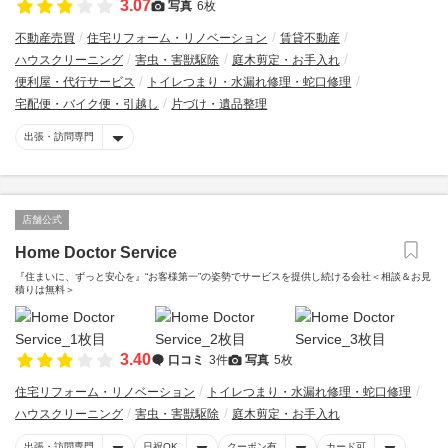
3.07
写真
6枚
不動産売買
住宅リフォーム・リノベーション
賃貸不動産
ハウスクリーニング
害虫・害獣駆除
庭木剪定・お手入れ
便利屋・代行サービス
トイレつまり・水漏れ修理・蛇口修理
宅配便・バイク便・引越し
片づけ・遺品整理
出張・訪問専門
店舗公式
Home Doctor Service
『住まいに、ずっと安心を』“お客様第一”の姿勢でサービスを提供し続ける会社＜相談＆お見
積りは無料＞
3.40
口コミ
3件
写真
5枚
住宅リフォーム・リノベーション
トイレつまり・水漏れ修理・蛇口修理
ハウスクリーニング
害虫・害獣駆除
庭木剪定・お手入れ
出張・訪問専門
日祝OK
クーポン有
カード可