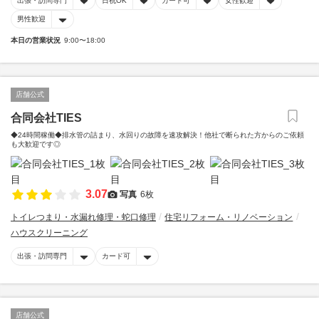
出張・訪問専門
日祝OK
カード可
女性歓迎
男性歓迎
本日の営業状況
9:00〜18:00
店舗公式
合同会社TIES
◆24時間稼働◆排水管の詰まり、水回りの故障を速攻解決！他社で断られた方からのご依頼
も大歓迎です◎
3.07
写真
6枚
トイレつまり・水漏れ修理・蛇口修理
住宅リフォーム・リノベーション
ハウスクリーニング
出張・訪問専門
カード可
店舗公式