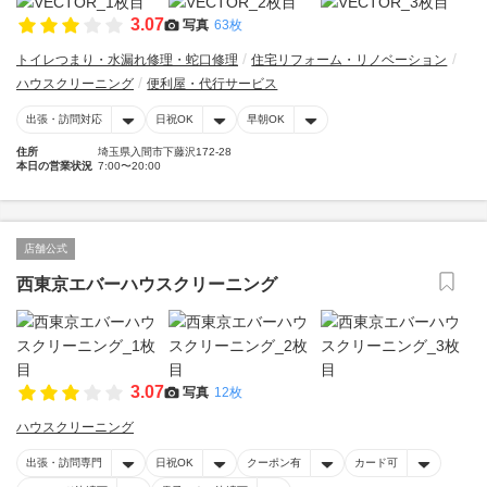
3.07
写真
63枚
トイレつまり・水漏れ修理・蛇口修理
住宅リフォーム・リノベーション
ハウスクリーニング
便利屋・代行サービス
出張・訪問対応
日祝OK
早朝OK
住所
埼玉県入間市下藤沢172-28
本日の営業状況
7:00〜20:00
店舗公式
西東京エバーハウスクリーニング
3.07
写真
12枚
ハウスクリーニング
出張・訪問専門
日祝OK
クーポン有
カード可