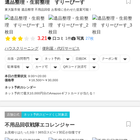
遺品整理・生前整理 すりーぴーす
東大阪市発 遺品整理 不用品回収 お客様に合わせた提案可能！
3.21
口コミ
1件
写真
27枚
ハウスクリーニング
便利屋・代行サービス
出張・訪問専門
ネット予約
日祝OK
クーポン有
駐車場有
カード可
QRコード決済可
本日の営業状況
9:00〜20:00
価格帯
￥16,500〜￥30,000
ネット予約カレンダー
ネット予約で最大10,000円分のAmazonギフトカードが当たる！
店舗公式
ネット予約スピードくじ対象店
不用品回収戦隊エコレンジャー
お見積りはたった3分！365日スピード対応が自慢です