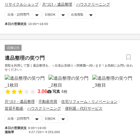
リサイクルショップ
片づけ・遺品整理
ハウスクリーニング
出張・訪問専門
日祝OK
出張買取
本日の営業状況
10:00〜18:00
店舗公式
遺品整理の笑ウ門
買取を利用して賢く遺品整理を。＜出張お見積り＞関東圏へ伺います！お気軽にお問い合わ
せください♪
3.06
写真
6枚
片づけ・遺品整理
不動産売買
住宅リフォーム・リノベーション
賃貸不動産
ハウスクリーニング
便利屋・代行サービス
出張・訪問専門
日祝OK
本日の営業状況
9:00〜19:00
価格帯
￥27,720〜￥253,000