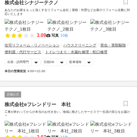
株式会社シナジーテクノ
あなたのお家をもっと強くするリフォーム会社｜屋根・外壁などお家のリフォーム全般に対
応いたします
3.09
写真
10枚
住宅リフォーム・リノベーション
ハウスクリーニング
害虫・害獣駆除
便利屋・代行サービス
トイレつまり・水漏れ修理・蛇口修理
出張・訪問専門
日祝OK
駐車場有
本日の営業状況
9:00〜21:00
店舗公式
株式会社eフレンドリー 本社
工事が終わってからが本当のお付き合い。地域に根ざしたサービスで一生涯の安心をお届け
＊