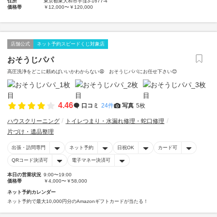
住所
東京都東大和市芋窪3-1677-4
価格帯
￥12,000〜￥120,000
店舗公式
ネット予約スピードくじ対象店
おそうじパパ
高圧洗浄をどこに頼めばいいかわからない😩 おそうじパパにお任せ下さい😊
4.46
口コミ
24件
写真
5枚
ハウスクリーニング
トイレつまり・水漏れ修理・蛇口修理
片づけ・遺品整理
出張・訪問専門
ネット予約
日祝OK
カード可
QRコード決済可
電子マネー決済可
本日の営業状況
9:00〜19:00
価格帯
￥4,000〜￥58,000
ネット予約カレンダー
ネット予約で最大10,000円分のAmazonギフトカードが当たる！