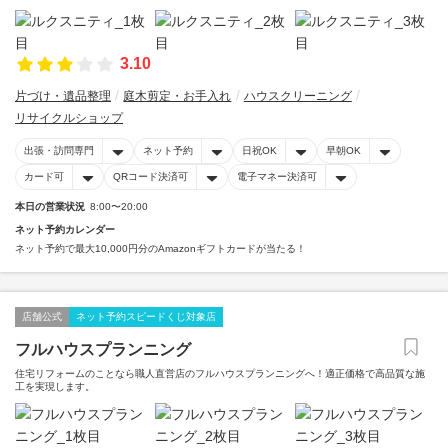
3.10
片づけ・遺品整理
庭木剪定・お手入れ
ハウスクリーニング
リサイクルショップ
出張・訪問専門
ネット予約
日祝OK
早朝OK
カード可
QRコード決済可
電子マネー決済可
本日の営業状況
8:00〜20:00
ネット予約カレンダー
ネット予約で最大10,000円分のAmazonギフトカードが当たる！
店舗公式
ネット予約スピードくじ対象店
フルハウスプランニング
住宅リフォームのことなら職人直営店のフルハウスプランニングへ！適正価格で高品質な施
工を実現します。