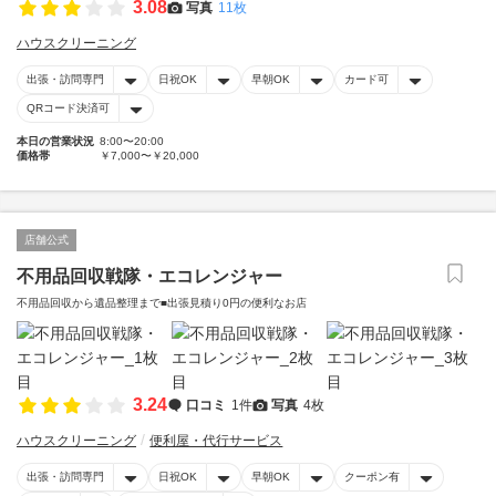
3.08
写真
11枚
ハウスクリーニング
出張・訪問専門
日祝OK
早朝OK
カード可
QRコード決済可
本日の営業状況
8:00〜20:00
価格帯
￥7,000〜￥20,000
店舗公式
不用品回収戦隊・エコレンジャー
不用品回収から遺品整理まで■出張見積り0円の便利なお店
3.24
口コミ
1件
写真
4枚
ハウスクリーニング
便利屋・代行サービス
出張・訪問専門
日祝OK
早朝OK
クーポン有