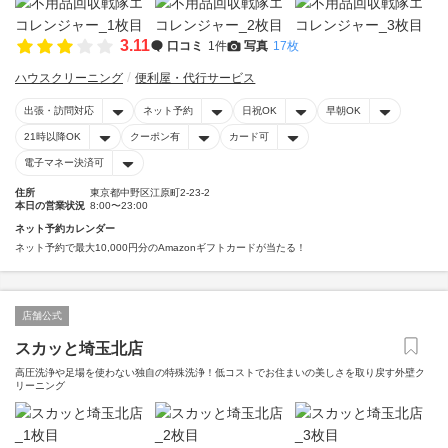
3.11
口コミ
1件
写真
17枚
ハウスクリーニング
便利屋・代行サービス
出張・訪問対応
ネット予約
日祝OK
早朝OK
21時以降OK
クーポン有
カード可
電子マネー決済可
住所
東京都中野区江原町2-23-2
本日の営業状況
8:00〜23:00
ネット予約カレンダー
ネット予約で最大10,000円分のAmazonギフトカードが当たる！
店舗公式
スカッと埼玉北店
高圧洗浄や足場を使わない独自の特殊洗浄！低コストでお住まいの美しさを取り戻す外壁ク
リーニング