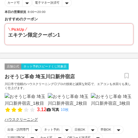
カード可
電子マネー決済可
本日の営業状況
8:00〜20:00
おすすめのクーポン
PickUp
エキテン限定クーポン1
店舗公式
ネット予約スピードくじ対象店
おそうじ革命 埼玉川口新井宿店
川口市で信頼のハウスクリーニング◎プロの技術と誠実な対応で、エアコンも水回りも美し
く仕上げます。
3.12
写真
10枚
ハウスクリーニング
出張・訪問専門
ネット予約
日祝OK
早朝OK
21時以降OK
カード可
QRコード決済可