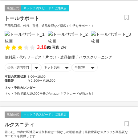
店舗公式
ネット予約スピードくじ対象店
トールサポート
不用品回収、代行、引越、遺品整理など幅広く生活をサポート！
3.10
写真
2枚
便利屋・代行サービス
片づけ・遺品整理
ハウスクリーニング
出張・訪問専門
ネット予約
早朝OK
本日の営業状況
8:00〜18:00
価格帯
￥2,200〜￥16,500
ネット予約カレンダー
ネット予約で最大10,000円分のAmazonギフトカードが当たる！
店舗公式
ネット予約スピードくじ対象店
ルクスニティ
困った、の声に即対応★追加料金は一切なしの明朗会計｜経験豊富なスタッフが高品質な
サービスを提供します