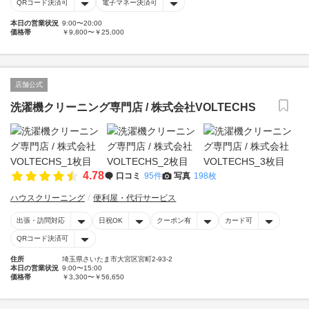
QRコード決済可
電子マネー決済可
本日の営業状況
9:00〜20:00
価格帯
￥9,800〜￥25,000
店舗公式
洗濯機クリーニング専門店 / 株式会社VOLTECHS
4.78
口コミ
95件
写真
198枚
ハウスクリーニング
便利屋・代行サービス
出張・訪問対応
日祝OK
クーポン有
カード可
QRコード決済可
住所
埼玉県さいたま市大宮区宮町2-93-2
本日の営業状況
9:00〜15:00
価格帯
￥3,300〜￥56,650