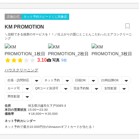
店舗公式
ネット予約スピードくじ対象店
KM PROMOTION
＼信頼できる抜群のサービスを！！／仕上がりの質にとことんこだわったエアコンクリーニ
ング
3.10
写真
9枚
ハウスクリーニング
出張・訪問対応
ネット予約
日祝OK
21時以降OK
カード可
QRコード決済可
完全予約制
女性歓迎
男性歓迎
住所
埼玉県川越市久下戸3085-3
本日の営業状況
15:00〜23:30
価格帯
￥18,000〜￥20,000
ネット予約カレンダー
ネット予約で最大10,000円分のAmazonギフトカードが当たる！