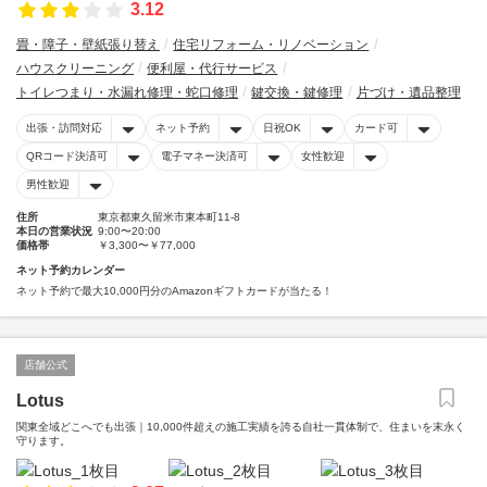
3.12
畳・障子・壁紙張り替え
住宅リフォーム・リノベーション
ハウスクリーニング
便利屋・代行サービス
トイレつまり・水漏れ修理・蛇口修理
鍵交換・鍵修理
片づけ・遺品整理
出張・訪問対応
ネット予約
日祝OK
カード可
QRコード決済可
電子マネー決済可
女性歓迎
男性歓迎
住所
東京都東久留米市東本町11-8
本日の営業状況
9:00〜20:00
価格帯
￥3,300〜￥77,000
ネット予約カレンダー
ネット予約で最大10,000円分のAmazonギフトカードが当たる！
店舗公式
Lotus
関東全域どこへでも出張｜10,000件超えの施工実績を誇る自社一貫体制で、住まいを末永く
守ります。