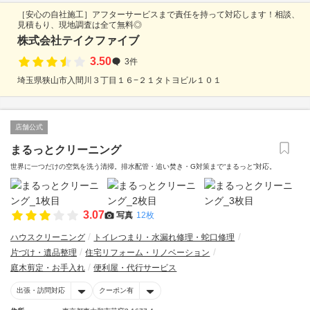
［安心の自社施工］アフターサービスまで責任を持って対応します！相談、
見積もり、現地調査は全て無料◎
株式会社テイクファイブ
3.50
3件
埼玉県狭山市入間川３丁目１６−２１タトヨビル１０１
店舗公式
まるっとクリーニング
世界に一つだけの空気を洗う清掃。排水配管・追い焚き・G対策まで“まるっと”対応。
3.07
写真
12枚
ハウスクリーニング
トイレつまり・水漏れ修理・蛇口修理
片づけ・遺品整理
住宅リフォーム・リノベーション
庭木剪定・お手入れ
便利屋・代行サービス
出張・訪問対応
クーポン有