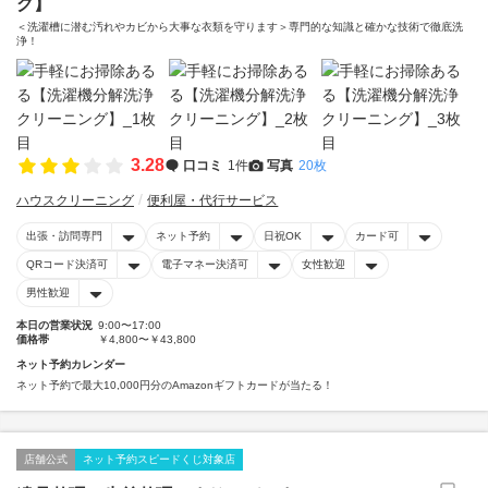
グ】
＜洗濯槽に潜む汚れやカビから大事な衣類を守ります＞専門的な知識と確かな技術で徹底洗
浄！
3.28
口コミ
1件
写真
20枚
ハウスクリーニング
便利屋・代行サービス
出張・訪問専門
ネット予約
日祝OK
カード可
QRコード決済可
電子マネー決済可
女性歓迎
男性歓迎
本日の営業状況
9:00〜17:00
価格帯
￥4,800〜￥43,800
ネット予約カレンダー
ネット予約で最大10,000円分のAmazonギフトカードが当たる！
店舗公式
ネット予約スピードくじ対象店