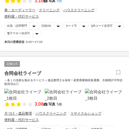
3.10
写真
8枚
車・カーディーラー
クリーニング
ハウスクリーニング
便利屋・代行サービス
出張・訪問専門
日祝OK
カード可
QRコード決済可
電子マネー決済可
本日の営業状況
9:00〜17:00
店舗公式
合同会社ライーブ
＜多くの信頼を集めるサービス＞遺品整理士を保有！産業廃棄物収集運搬、古物商許可申請
取得済み◎
3.08
写真
5枚
片づけ・遺品整理
ハウスクリーニング
リサイクルショップ
便利屋・代行サービス