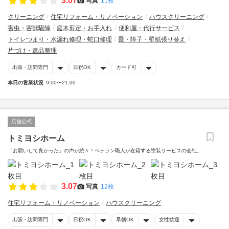
3.07
写真
11枚
クリーニング
住宅リフォーム・リノベーション
ハウスクリーニング
害虫・害獣駆除
庭木剪定・お手入れ
便利屋・代行サービス
トイレつまり・水漏れ修理・蛇口修理
畳・障子・壁紙張り替え
片づけ・遺品整理
出張・訪問専門
日祝OK
カード可
本日の営業状況
9:00〜21:00
店舗公式
トミヨシホーム
「お願いして良かった」の声が続々！ベテラン職人が在籍する塗装サービスの会社。
3.07
写真
12枚
住宅リフォーム・リノベーション
ハウスクリーニング
出張・訪問専門
日祝OK
早朝OK
女性歓迎