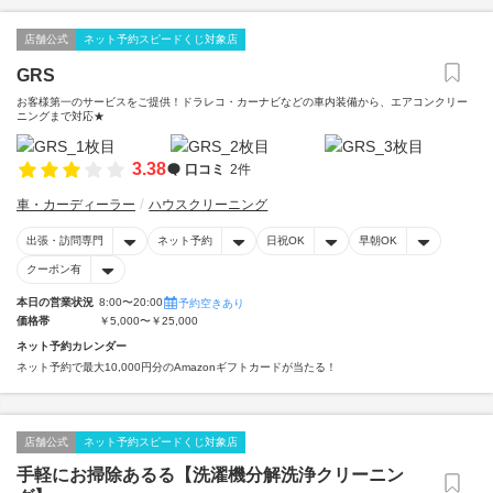
店舗公式
ネット予約スピードくじ対象店
GRS
お客様第一のサービスをご提供！ドラレコ・カーナビなどの車内装備から、エアコンクリー
ニングまで対応★
3.38
口コミ
2件
車・カーディーラー
ハウスクリーニング
出張・訪問専門
ネット予約
日祝OK
早朝OK
クーポン有
本日の営業状況
8:00〜20:00
予約空きあり
価格帯
￥5,000〜￥25,000
ネット予約カレンダー
ネット予約で最大10,000円分のAmazonギフトカードが当たる！
店舗公式
ネット予約スピードくじ対象店
手軽にお掃除あるる【洗濯機分解洗浄クリーニン