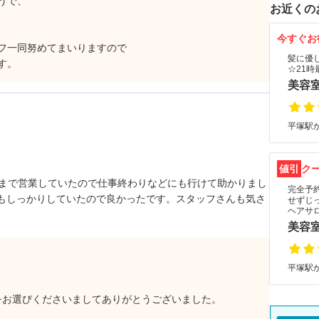
うで、
お近くの
今すぐお
フ一同努めてまいりますので
髪に優
す。
☆21時
美容
平塚駅か
値引
ク
時まで営業していたので仕事終わりなどにも行けて助かりまし
完全予
もしっかりしていたので良かったです。スタッフさんも気さ
せずじ
ヘアサ
美容
平塚駅か
sをお選びくださいましてありがとうございました。