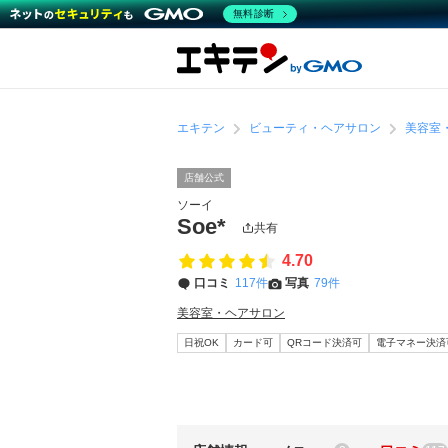
無料診断
エキテン
ビューティ・ヘアサロン
美容室
店舗公式
ソーイ
Soe*
共有
4.70
口コミ
117件
写真
79件
美容室・ヘアサロン
日祝OK
カード可
QRコード決済可
電子マネー決済