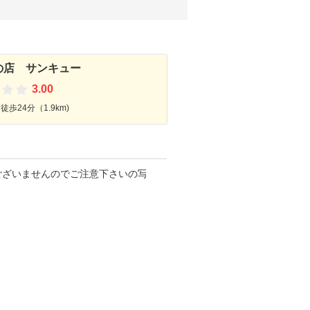
の店 サンキュー
3.00
歩24分（1.9km)
更新日
2023
年08
月09
日
電
話
は
ご
ざ
い
ま