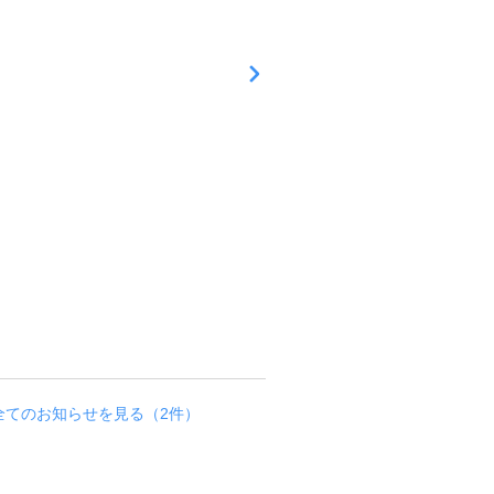
リ
ニ
ュ
ー
ア
ル
オ
ー
プ
ン
し
ま
し
た
。
お知らせ
全てのお知らせを見る（2件）