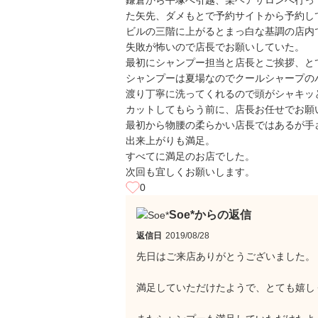
鎌倉から平塚へ引越、某ヘアサロンへ行っ
た矢先、ダメもとで予約サイトから予約し
ビルの三階に上がるとまっ白な基調の店内
失敗が怖いので店長でお願いしていた。
最初にシャンプー担当と店長とご挨拶、と
シャンプーは夏場なのでクールシャープの
渡り丁寧に洗ってくれるので頭がシャキッ
カットしてもらう前に、店長お任せでお願
最初から物腰の柔らかい店長ではあるが手
出来上がりも満足。
すべてに満足のお店でした。
次回も宜しくお願いします。
0
Soe*からの返信
返信日
2019/08/28
先日はご来店ありがとうございました。
満足していただけたようで、とても嬉し