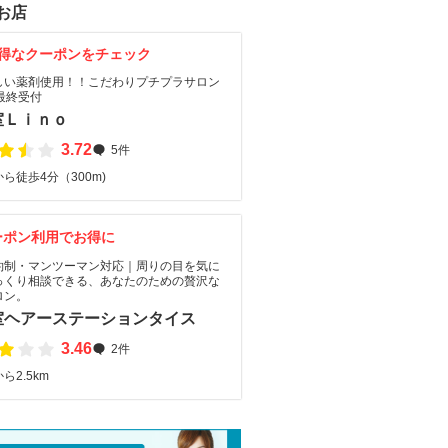
お店
得なクーポンをチェック
しい薬剤使用！！こだわりプチプラサロン
最終受付
室Ｌｉｎｏ
3.72
5件
ら徒歩4分（300m)
ーポン利用でお得に
約制・マンツーマン対応｜周りの目を気に
っくり相談できる、あなたのための贅沢な
ロン。
室ヘアーステーションタイス
3.46
2件
ら2.5km