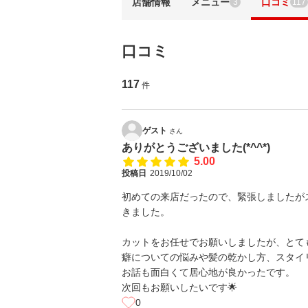
店舗情報
メニュー
口コミ
3
117
口コミ
117
件
ゲスト
さん
ありがとうございました(*^^*)
5.00
投稿日
2019/10/02
初めての来店だったので、緊張しましたが
きました。
カットをお任せでお願いしましたが、とて
癖についての悩みや髪の乾かし方、スタイ
お話も面白くて居心地が良かったです。
次回もお願いしたいです🌟
0