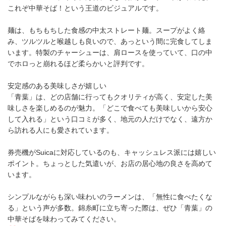
これぞ中華そば！という王道のビジュアルです。
麺は、もちもちした食感の中太ストレート麺。スープがよく絡
み、ツルツルと喉越しも良いので、あっという間に完食してしま
います。特製のチャーシューは、肩ロースを使っていて、口の中
でホロっと崩れるほど柔らかいと評判です。
安定感のある美味しさが嬉しい
「青葉」は、どの店舗に行ってもクオリティが高く、安定した美
味しさを楽しめるのが魅力。「どこで食べても美味しいから安心
して入れる」という口コミが多く、地元の人だけでなく、遠方か
ら訪れる人にも愛されています。
券売機がSuicaに対応しているのも、キャッシュレス派には嬉しい
ポイント。ちょっとした気遣いが、お店の居心地の良さを高めて
います。
シンプルながらも深い味わいのラーメンは、「無性に食べたくな
る」という声が多数。錦糸町に立ち寄った際は、ぜひ「青葉」の
中華そばを味わってみてください。