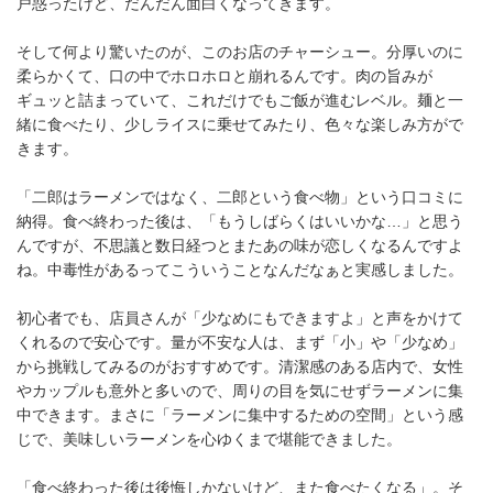
戸惑ったけど、だんだん面白くなってきます。
そして何より驚いたのが、このお店のチャーシュー。分厚いのに
柔らかくて、口の中でホロホロと崩れるんです。肉の旨みが
ギュッと詰まっていて、これだけでもご飯が進むレベル。麺と一
緒に食べたり、少しライスに乗せてみたり、色々な楽しみ方がで
きます。
「二郎はラーメンではなく、二郎という食べ物」という口コミに
納得。食べ終わった後は、「もうしばらくはいいかな…」と思う
んですが、不思議と数日経つとまたあの味が恋しくなるんですよ
ね。中毒性があるってこういうことなんだなぁと実感しました。
初心者でも、店員さんが「少なめにもできますよ」と声をかけて
くれるので安心です。量が不安な人は、まず「小」や「少なめ」
から挑戦してみるのがおすすめです。清潔感のある店内で、女性
やカップルも意外と多いので、周りの目を気にせずラーメンに集
中できます。まさに「ラーメンに集中するための空間」という感
じで、美味しいラーメンを心ゆくまで堪能できました。
「食べ終わった後は後悔しかないけど、また食べたくなる」。そ