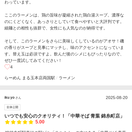
わっています。
ここのラーメンは、鶏の旨味が凝縮された鶏白湯スープ。濃厚な
のにくどくなく、あっさりとしていて食べやすいと大評判です。
細麺との相性も抜群で、女性にも人気なのが納得です。
そして、このラーメンをさらに美味しくしているのがアオサ！磯
の香りがスープと見事にマッチし、味のアクセントになっていま
す。替え玉は必須ですよ。飲んだ後のシメにもぴったりなので、
ぜひ一度試してみてください！
4
らーめん まる玉本店
両国駅
ラーメン
2025-08-20
iku yo
さん
全体公開
いつでも安心のクオリティ！「中華そば 青葉 錦糸町店」
5.00