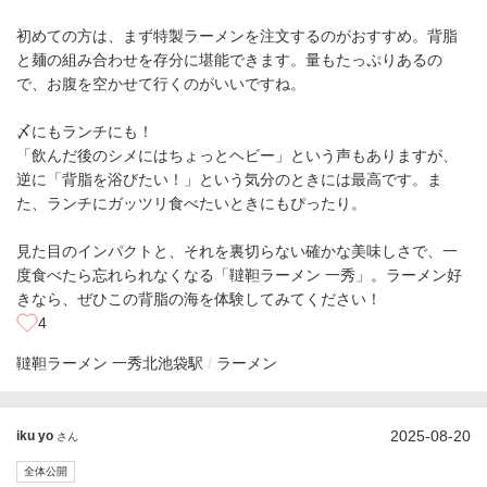
初めての方は、まず特製ラーメンを注文するのがおすすめ。背脂
と麺の組み合わせを存分に堪能できます。量もたっぷりあるの
で、お腹を空かせて行くのがいいですね。
〆にもランチにも！
「飲んだ後のシメにはちょっとヘビー」という声もありますが、
逆に「背脂を浴びたい！」という気分のときには最高です。ま
た、ランチにガッツリ食べたいときにもぴったり。
見た目のインパクトと、それを裏切らない確かな美味しさで、一
度食べたら忘れられなくなる「韃靼ラーメン 一秀」。ラーメン好
きなら、ぜひこの背脂の海を体験してみてください！
4
韃靼ラーメン 一秀
北池袋駅
ラーメン
2025-08-20
iku yo
さん
全体公開