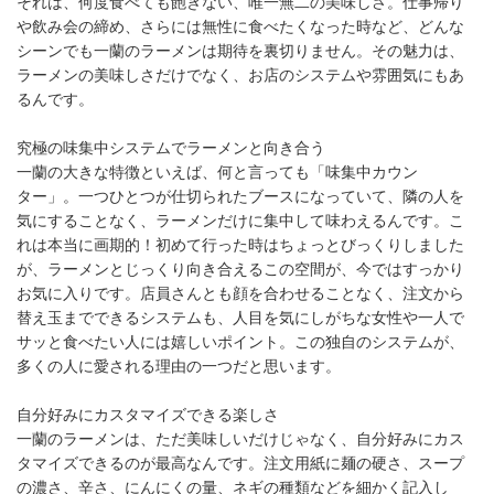
それは、何度食べても飽きない、唯一無二の美味しさ。仕事帰り
や飲み会の締め、さらには無性に食べたくなった時など、どんな
シーンでも一蘭のラーメンは期待を裏切りません。その魅力は、
ラーメンの美味しさだけでなく、お店のシステムや雰囲気にもあ
るんです。
究極の味集中システムでラーメンと向き合う
一蘭の大きな特徴といえば、何と言っても「味集中カウン
ター」。一つひとつが仕切られたブースになっていて、隣の人を
気にすることなく、ラーメンだけに集中して味わえるんです。こ
れは本当に画期的！初めて行った時はちょっとびっくりしました
が、ラーメンとじっくり向き合えるこの空間が、今ではすっかり
お気に入りです。店員さんとも顔を合わせることなく、注文から
替え玉までできるシステムも、人目を気にしがちな女性や一人で
サッと食べたい人には嬉しいポイント。この独自のシステムが、
多くの人に愛される理由の一つだと思います。
自分好みにカスタマイズできる楽しさ
一蘭のラーメンは、ただ美味しいだけじゃなく、自分好みにカス
タマイズできるのが最高なんです。注文用紙に麺の硬さ、スープ
の濃さ、辛さ、にんにくの量、ネギの種類などを細かく記入し