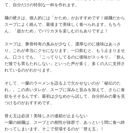
て、自分だけの特別な一杯を作れます。
麺の硬さは、個人的には「かため」がおすすめです！細麺だから
スープによく絡んで、最後まで美味しく食べられます。もちろ
ん、「超かため」でバリカタを楽しむのもありですよ！
スープは、豚骨特有の臭みが少なく、濃厚なのに後味はあっさ
り。これが本当にクセになります。一口飲むと、もう止まりませ
ん。口コミでも、「こってりしてるのに後味がスッキリ」「飲ん
だ後でも胃もたれしない」といった声が多く、多くの人に支持さ
れているのがわかります。
そして、一蘭のラーメンを語る上で欠かせないのが「秘伝のた
れ」。この赤いタレが、スープに深みと旨みを加えて、さらに食
欲をそそるんです。最初は少なめから試して、自分好みの量を見
つけるのがおすすめです。
替え玉は必須！美味しさの連鎖が止まらない
一蘭の細麺は、スープとの相性が抜群で、あっという間に食べ終
わってしまいます。そこで登場するのが「替え玉」！