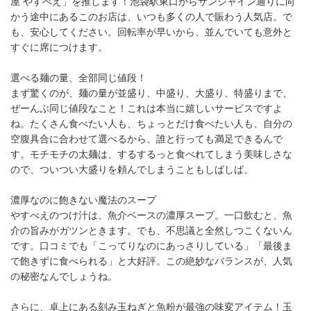
屋 やすべえ」を推します！池袋駅東口からサンシャイン通りに向
かう途中にあるこのお店は、いつも多くの人で賑わう人気店。で
も、安心してください。回転率が早いから、並んでいても意外と
すぐに席につけます。
選べる麺の量、全部同じ値段！
まず驚くのが、麺の量が並盛り、中盛り、大盛り、特盛りまで、
ぜーんぶ同じ値段なこと！これは本当に嬉しいサービスですよ
ね。たくさん食べたい人も、ちょっとだけ食べたい人も、自分の
空腹具合に合わせて選べるから、誰と行っても満足できるんで
す。モチモチの太麺は、するするっと食べれてしまう美味しさな
ので、ついつい大盛りを頼んでしまうこともしばしば。
濃厚なのに飽きない魔法のスープ
やすべえのつけ汁は、魚介ベースの濃厚スープ。一口飲むと、魚
介の旨みがガツンときます。でも、不思議と全然しつこくないん
です。口コミでも「こってりなのにあっさりしている」「最後ま
で飽きずに食べられる」と大好評。この絶妙なバランスが、人気
の秘密なんでしょうね。
さらに、卓上にある刻み玉ねぎと魚粉が最強の味変アイテム！玉