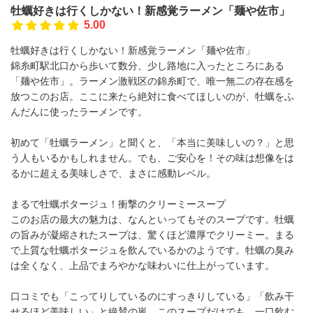
牡蠣好きは行くしかない！新感覚ラーメン「麺や佐市」
5.00
牡蠣好きは行くしかない！新感覚ラーメン「麺や佐市」
錦糸町駅北口から歩いて数分、少し路地に入ったところにある
「麺や佐市」。ラーメン激戦区の錦糸町で、唯一無二の存在感を
放つこのお店。ここに来たら絶対に食べてほしいのが、牡蠣をふ
んだんに使ったラーメンです。
初めて「牡蠣ラーメン」と聞くと、「本当に美味しいの？」と思
う人もいるかもしれません。でも、ご安心を！その味は想像をは
るかに超える美味しさで、まさに感動レベル。
まるで牡蠣ポタージュ！衝撃のクリーミースープ
このお店の最大の魅力は、なんといってもそのスープです。牡蠣
の旨みが凝縮されたスープは、驚くほど濃厚でクリーミー。まる
で上質な牡蠣ポタージュを飲んでいるかのようです。牡蠣の臭み
は全くなく、上品でまろやかな味わいに仕上がっています。
口コミでも「こってりしているのにすっきりしている」「飲み干
せるほど美味しい」と絶賛の嵐。このスープだけでも、一口飲む