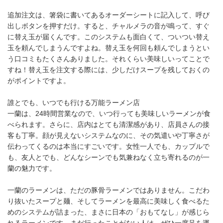
追加注文は、箸袋に書いてあるオーダーシートに記入して、呼び
出しボタンを押すだけ。すると、チャルメラの音が鳴って、すぐ
に替え玉が届くんです。このシステムも面白くて、ついつい替え
玉を頼んでしまうんですよね。替え玉を何回も頼んでしまうとい
う口コミもたくさんありました。それくらい美味しいってことで
すね！替え玉を注文する際には、少しだけスープを残しておくの
がポイントですよ。
誰とでも、いつでも行ける万能ラーメン店
一蘭は、24時間営業なので、いつ行っても美味しいラーメンが食
べられます。さらに、店内はとても清潔感があり、店員さんの接
客も丁寧。顔が見えないシステムなのに、その気遣いや丁寧さが
伝わってくるのは本当にすごいです。女性一人でも、カップルで
も、友人とでも、どんなシーンでも気兼ねなく立ち寄れるのが一
蘭の魅力です。
一蘭のラーメンは、ただの豚骨ラーメンではありません。こだわ
り抜いたスープと麺、そしてラーメンを最高に美味しく食べるた
めのシステムが詰まった、まさに日本の「おもてなし」が感じら