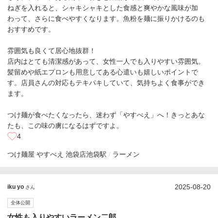
ねぎを入れると、シャキシャキとした食感と爽やかな風味が加
わって、さらに食べやすくなります。魚粉を麺に振りかけるのも
おすすめです。
雰囲気も良くて居心地抜群！
店内はとても清潔感があって、女性一人でも入りやすい雰囲気。
髪留めや紙エプロンも用意してある心遣いも嬉しいポイントで
す。店員さんの対応もテキパキしていて、気持ちよく食事ができ
ます。
つけ麺が食べたくなったら、迷わず「やすべえ」へ！きっとあな
たも、この味の虜になるはずですよ。
4
つけ麺屋 やすべえ 池袋店
池袋駅
ラーメン
2025-08-20
iku yo
さん
全体公開
女性も入りやすいラーメン二郎