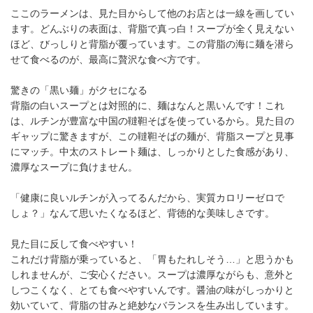
ここのラーメンは、見た目からして他のお店とは一線を画してい
ます。どんぶりの表面は、背脂で真っ白！スープが全く見えない
ほど、びっしりと背脂が覆っています。この背脂の海に麺を潜ら
せて食べるのが、最高に贅沢な食べ方です。
驚きの「黒い麺」がクセになる
背脂の白いスープとは対照的に、麺はなんと黒いんです！これ
は、ルチンが豊富な中国の韃靼そばを使っているから。見た目の
ギャップに驚きますが、この韃靼そばの麺が、背脂スープと見事
にマッチ。中太のストレート麺は、しっかりとした食感があり、
濃厚なスープに負けません。
「健康に良いルチンが入ってるんだから、実質カロリーゼロで
しょ？」なんて思いたくなるほど、背徳的な美味しさです。
見た目に反して食べやすい！
これだけ背脂が乗っていると、「胃もたれしそう…」と思うかも
しれませんが、ご安心ください。スープは濃厚ながらも、意外と
しつこくなく、とても食べやすいんです。醤油の味がしっかりと
効いていて、背脂の甘みと絶妙なバランスを生み出しています。