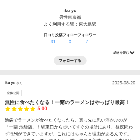
ログイン・登録
iku yo
男性
東京都
よく利用する駅：
東大島駅
口コミ投稿
フォロー
フォロワー
31
0
7
続きを読む
フォローする
2025-08-20
iku yo
さん
全体公開
無性に食べたくなる！一蘭のラーメンはやっぱり最高！
5.00
池袋でラーメンが食べたくなったら、真っ先に思い浮かぶのが
「一蘭 池袋店」！駅東口から歩いてすぐの場所にあり、昼夜問わ
ず行列ができていますが、これにはちゃんと理由があるんです。