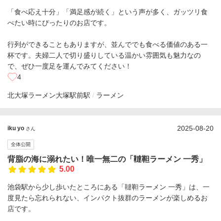
「食べ応え十分」「満足感が続く」という声が多く、ガッツリ食
べたい時にぴったりのお店です。
行列ができることもありますが、並んででも食べる価値のある一
杯です。夫婦二人で切り盛りしている温かい雰囲気も魅力なの
で、ぜひ一度足を運んでみてください！
4
北大塚ラーメン
大塚駅前駅
ラーメン
2025-08-20
iku yo
さん
全体公開
背脂の海に溺れたい！唯一無二の「韃靼ラーメン 一秀」
5.00
池袋駅から少し歩いたところにある「韃靼ラーメン 一秀」は、一
度見たら忘れられない、インパクト抜群のラーメンが楽しめるお
店です。