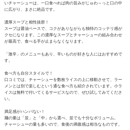
いチャーシューは、一口食べれば肉の旨みがじゅわ～っと口の中
に広がり、まさに絶品です。
濃厚スープと相性抜群！
スープは醤油ベースで、コクがありながらも独特のコッテリ感が
クセになります。この濃厚なスープとチャーシューの組み合わせ
が最高で、食べる手が止まらなくなります。
「激辛」のメニューもあり、辛いものが好きな人にはおすすめで
す。
食べ方も自分スタイルで！
口コミでは、チャーシューを数枚ライスの上に移動させて、ラー
メンとは別で楽しむという通な食べ方も紹介されています。小ラ
イスは無料で付いてくるサービスなので、ぜひ試してみてくださ
い。
満足感がハンパない！
麺の量は「並」と「中」から選べ、並でも十分なボリューム。
チャーシューの量も多いので、食後の満腹感は相当なものです。