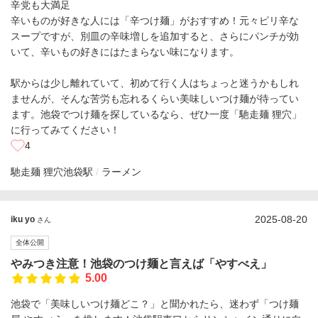
辛党も大満足
辛いものが好きな人には「辛つけ麺」がおすすめ！元々ピリ辛な
スープですが、別皿の辛味増しを追加すると、さらにパンチが効
いて、辛いもの好きにはたまらない味になります。
駅からは少し離れていて、初めて行く人はちょっと迷うかもしれ
ませんが、そんな苦労も忘れるくらい美味しいつけ麺が待ってい
ます。池袋でつけ麺を探しているなら、ぜひ一度「馳走麺 狸穴」
に行ってみてください！
4
馳走麺 狸穴
池袋駅
ラーメン
2025-08-20
iku yo
さん
全体公開
やみつき注意！池袋のつけ麺と言えば「やすべえ」
5.00
池袋で「美味しいつけ麺どこ？」と聞かれたら、迷わず「つけ麺