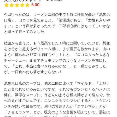
5.00
今回行ったのは、ラーメン二郎の中でも特に評価が高い「池袋東
口店」。口コミを見てみると、「清潔感がある」「女性も入りや
すい」という声が多かったので、二郎初心者にはもってこいかな
と思って行ってみました。
結論から言うと、もう最高でした！噂には聞いていたけど、想像
をはるかに超えるボリューム感に、まず度肝を抜かれます。山の
ように盛られた野菜（ほぼもやし！）と、ゴロゴロ入った大きな
チャーシュー。まるでチョモランマのようなラーメンを前にし
て、「これ、本当に食べきれるのかな…」と一瞬ひるみました
が、一口食べたら箸が止まらない！
池袋東口店のスープは、他の二郎に比べて「マイルド」「上品」
だと言われているみたいですが、それでもガツンとくるパンチは
健在。濃厚なスープに、うどんのような極太麺がよく絡んで、食
べ応えがすごいんです。ニンニクをマシマシにすると、さらにパ
ンチが効いて最高です。周りの常連さんが「全マシマシ」とか
「チョモランマ」とか、呪文のような言葉を唱えていて、最初は