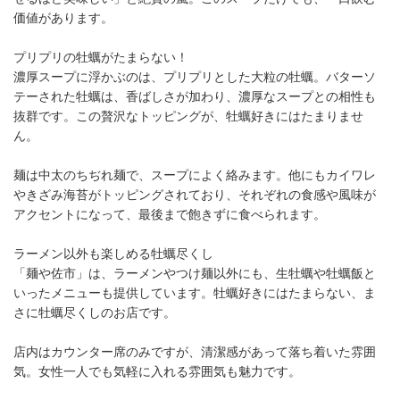
価値があります。
プリプリの牡蠣がたまらない！
濃厚スープに浮かぶのは、プリプリとした大粒の牡蠣。バターソ
テーされた牡蠣は、香ばしさが加わり、濃厚なスープとの相性も
抜群です。この贅沢なトッピングが、牡蠣好きにはたまりませ
ん。
麺は中太のちぢれ麺で、スープによく絡みます。他にもカイワレ
やきざみ海苔がトッピングされており、それぞれの食感や風味が
アクセントになって、最後まで飽きずに食べられます。
ラーメン以外も楽しめる牡蠣尽くし
「麺や佐市」は、ラーメンやつけ麺以外にも、生牡蠣や牡蠣飯と
いったメニューも提供しています。牡蠣好きにはたまらない、ま
さに牡蠣尽くしのお店です。
店内はカウンター席のみですが、清潔感があって落ち着いた雰囲
気。女性一人でも気軽に入れる雰囲気も魅力です。