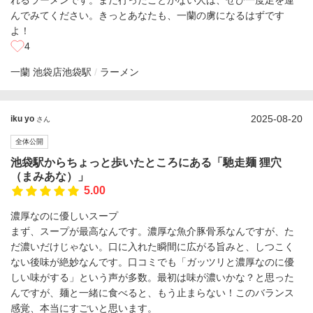
れるラーメンです。まだ行ったことがない人は、ぜひ一度足を運
んでみてください。きっとあなたも、一蘭の虜になるはずです
よ！
4
一蘭 池袋店
池袋駅
ラーメン
2025-08-20
iku yo
さん
全体公開
池袋駅からちょっと歩いたところにある「馳走麺 狸穴
（まみあな）」
5.00
濃厚なのに優しいスープ
まず、スープが最高なんです。濃厚な魚介豚骨系なんですが、た
だ濃いだけじゃない。口に入れた瞬間に広がる旨みと、しつこく
ない後味が絶妙なんです。口コミでも「ガッツリと濃厚なのに優
しい味がする」という声が多数。最初は味が濃いかな？と思った
んですが、麺と一緒に食べると、もう止まらない！このバランス
感覚、本当にすごいと思います。