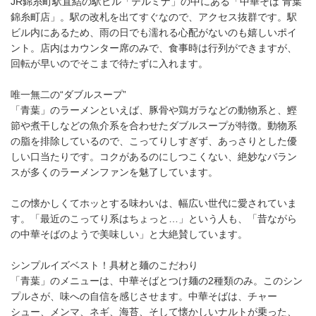
JR錦糸町駅直結の駅ビル「テルミナ」の中にある「中華そば 青葉
錦糸町店」。駅の改札を出てすぐなので、アクセス抜群です。駅
ビル内にあるため、雨の日でも濡れる心配がないのも嬉しいポイ
ント。店内はカウンター席のみで、食事時は行列ができますが、
回転が早いのでそこまで待たずに入れます。
唯一無二の“ダブルスープ”
「青葉」のラーメンといえば、豚骨や鶏ガラなどの動物系と、鰹
節や煮干しなどの魚介系を合わせたダブルスープが特徴。動物系
の脂を排除しているので、こってりしすぎず、あっさりとした優
しい口当たりです。コクがあるのにしつこくない、絶妙なバラン
スが多くのラーメンファンを魅了しています。
この懐かしくてホッとする味わいは、幅広い世代に愛されていま
す。「最近のこってり系はちょっと…」という人も、「昔ながら
の中華そばのようで美味しい」と大絶賛しています。
シンプルイズベスト！具材と麺のこだわり
「青葉」のメニューは、中華そばとつけ麺の2種類のみ。このシン
プルさが、味への自信を感じさせます。中華そばは、チャー
シュー、メンマ、ネギ、海苔、そして懐かしいナルトが乗った、