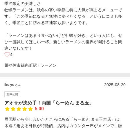
季節限定の美味しさ
牡蠣ラーメンは、秋冬の寒い季節に特に人気が高まるメニューで
す。「この季節になると無性に食べたくなる」という口コミも多
く、季節ごとに訪れる常連客も多いようです。
「ラーメンはあまり食べないけど牡蠣が好き」という人にも、ぜ
ひ一度試してほしい一杯。新しいラーメンの世界が開けること間
違いなしです！
4
麺や佐市
錦糸町駅
ラーメン
2025-08-20
iku yo
さん
全体公開
アオサが決め手！両国「らーめん まる玉」
5.00
両国駅から少し歩いたところにある「らーめん まる玉本店」は、
木造の趣ある外観が特徴的。店内はカウンター席がメインで、賑