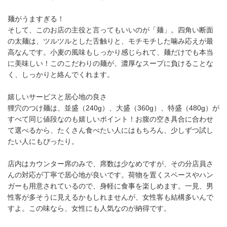
麺がうますぎる！
そして、このお店の主役と言ってもいいのが「麺」。四角い断面
の太麺は、ツルツルとした舌触りと、モチモチした噛み応えが最
高なんです。小麦の風味もしっかり感じられて、麺だけでも本当
に美味しい！このこだわりの麺が、濃厚なスープに負けることな
く、しっかりと絡んでくれます。
嬉しいサービスと居心地の良さ
狸穴のつけ麺は、並盛（240g）、大盛（360g）、特盛（480g）が
すべて同じ値段なのも嬉しいポイント！お腹の空き具合に合わせ
て選べるから、たくさん食べたい人にはもちろん、少しずつ試し
たい人にもぴったり。
店内はカウンター席のみで、席数は少なめですが、その分店員さ
んの対応が丁寧で居心地が良いです。荷物を置くスペースやハン
ガーも用意されているので、身軽に食事を楽しめます。一見、男
性客が多そうに見えるかもしれませんが、女性客も結構多いんで
すよ。この味なら、女性にも人気なのが納得です。