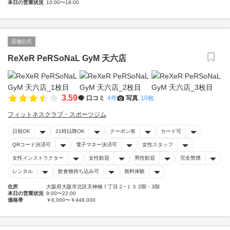
本日の営業状況
10:00〜18:00
店舗公式
ReXeR PeRSoNaL GyM 天六店
3.59
口コミ
4件
写真
10枚
フィットネスクラブ・スポーツジム
日祝OK
21時以降OK
クーポン有
カード可
QRコード決済可
電子マネー決済可
女性スタッフ
女性インストラクター
女性歓迎
男性歓迎
完全禁煙
レンタル
飲食物持ち込み可
無料体験
住所
大阪府大阪市北区天神橋７丁目２−１３ 2階・3階
本日の営業状況
9:00〜22:00
価格帯
￥8,000〜￥448,000