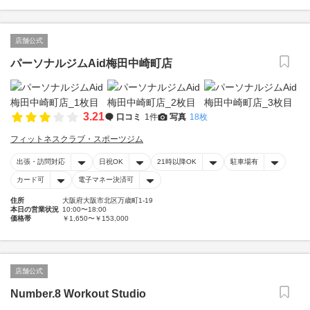
店舗公式
パーソナルジムAid梅田中崎町店
3.21
口コミ
1件
写真
18枚
フィットネスクラブ・スポーツジム
出張・訪問対応
日祝OK
21時以降OK
駐車場有
カード可
電子マネー決済可
住所
大阪府大阪市北区万歳町1-19
本日の営業状況
10:00〜18:00
価格帯
￥1,650〜￥153,000
店舗公式
Number.8 Workout Studio