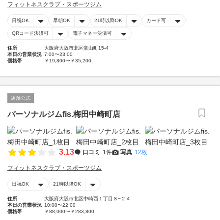
フィットネスクラブ・スポーツジム
日祝OK
早朝OK
21時以降OK
カード可
QRコード決済可
電子マネー決済可
住所
大阪府大阪市北区堂山町15-4
本日の営業状況
7:00〜23:00
価格帯
￥19,800〜￥35,200
店舗公式
パーソナルジムfis.梅田中崎町店
3.13
口コミ
1件
写真
12枚
フィットネスクラブ・スポーツジム
日祝OK
21時以降OK
住所
大阪府大阪市北区中崎西１丁目８−２４
本日の営業状況
10:00〜22:00
価格帯
￥88,000〜￥283,800