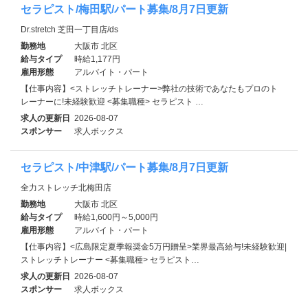
セラピスト/梅田駅/パート募集/8月7日更新
Dr.stretch 芝田一丁目店/ds
勤務地
大阪市 北区
給与タイプ
時給1,177円
雇用形態
アルバイト・パート
【仕事内容】<ストレッチトレーナー>弊社の技術であなたもプロのト
レーナーに!未経験歓迎 <募集職種> セラピスト …
求人の更新日
2026-08-07
スポンサー
求人ボックス
セラピスト/中津駅/パート募集/8月7日更新
全力ストレッチ北梅田店
勤務地
大阪市 北区
給与タイプ
時給1,600円～5,000円
雇用形態
アルバイト・パート
【仕事内容】<広島限定夏季報奨金5万円贈呈>業界最高給与!未経験歓迎|
ストレッチトレーナー <募集職種> セラピスト…
求人の更新日
2026-08-07
スポンサー
求人ボックス