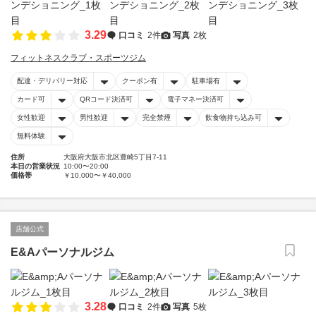
3.29
口コミ
2件
写真
2枚
フィットネスクラブ・スポーツジム
配達・デリバリー対応
クーポン有
駐車場有
カード可
QRコード決済可
電子マネー決済可
女性歓迎
男性歓迎
完全禁煙
飲食物持ち込み可
無料体験
住所
大阪府大阪市北区豊崎5丁目7-11
本日の営業状況
10:00〜20:00
価格帯
￥10,000〜￥40,000
店舗公式
E&Aパーソナルジム
3.28
口コミ
2件
写真
5枚