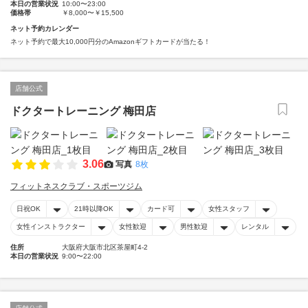
本日の営業状況
10:00〜23:00
価格帯
￥8,000〜￥15,500
ネット予約カレンダー
ネット予約で最大10,000円分のAmazonギフトカードが当たる！
店舗公式
ドクタートレーニング 梅田店
3.06
写真
8枚
フィットネスクラブ・スポーツジム
日祝OK
21時以降OK
カード可
女性スタッフ
女性インストラクター
女性歓迎
男性歓迎
レンタル
住所
大阪府大阪市北区茶屋町4-2
本日の営業状況
9:00〜22:00