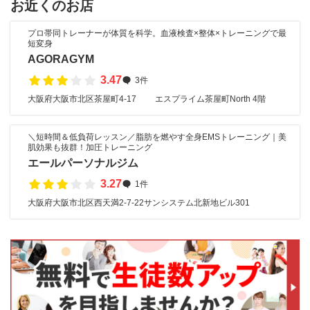
お近くのお店
プロ帯同トレーナーが体質を科学。血液検査×整体×トレーニングで最
短変身
AGORAGYM
3.47
3件
大阪府大阪市北区茶屋町4-17 エスプライム茶屋町North 4階
＼短時間＆低負荷レッスン／脂肪を燃やす全身EMSトレーニング｜美
肌効果も抜群！加圧トレーニング
エールパーソナルジム
3.27
1件
大阪府大阪市北区西天満2-7-22サンシステム北新地ビル301