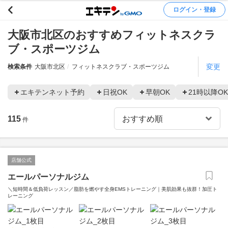
ログイン・登録
大阪市北区のおすすめフィットネスクラ
ブ・スポーツジム
変更
検索条件
大阪市北区
フィットネスクラブ・スポーツジム
エキテンネット予約
日祝OK
早朝OK
21時以降OK
115
件
店舗公式
エールパーソナルジム
＼短時間＆低負荷レッスン／脂肪を燃やす全身EMSトレーニング｜美肌効果も抜群！加圧ト
レーニング