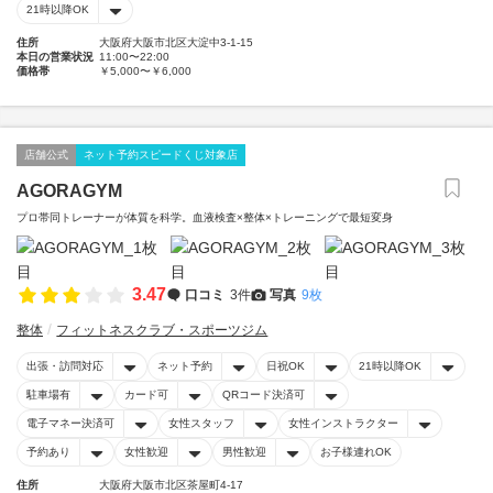
21時以降OK
住所
大阪府大阪市北区大淀中3-1-15
本日の営業状況
11:00〜22:00
価格帯
￥5,000〜￥6,000
店舗公式
ネット予約スピードくじ対象店
AGORAGYM
プロ帯同トレーナーが体質を科学。血液検査×整体×トレーニングで最短変身
3.47
口コミ
3件
写真
9枚
整体
フィットネスクラブ・スポーツジム
出張・訪問対応
ネット予約
日祝OK
21時以降OK
駐車場有
カード可
QRコード決済可
電子マネー決済可
女性スタッフ
女性インストラクター
予約あり
女性歓迎
男性歓迎
お子様連れOK
住所
大阪府大阪市北区茶屋町4-17