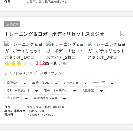
住所
大阪府大阪市北区紅梅町３−１４
店舗公式
トレーニング＆ヨガ ボディリセットスタジオ
3.13
写真
54枚
フィットネスクラブ・スポーツジム
日祝OK
21時以降OK
クーポン有
カード可
QRコード決済可
電子マネー決済可
女性限定
完全禁煙
飲食物持ち込み可
住所
大阪府大阪市北区山崎町1-6
本日の営業状況
9:00〜22:30
価格帯
￥2,000〜￥97,600