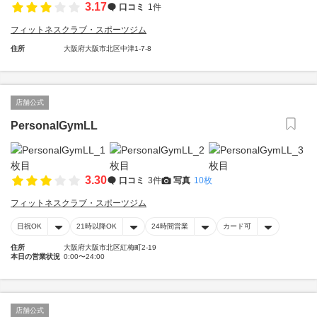
3.17
口コミ
1件
フィットネスクラブ・スポーツジム
住所
大阪府大阪市北区中津1-7-8
店舗公式
PersonalGymLL
3.30
口コミ
3件
写真
10枚
フィットネスクラブ・スポーツジム
日祝OK
21時以降OK
24時間営業
カード可
住所
大阪府大阪市北区紅梅町2-19
本日の営業状況
0:00〜24:00
店舗公式