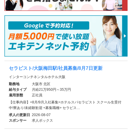
セラピスト/大阪梅田駅/社員募集/8月7日更新
インターコンチネンタルホテル大阪
勤務地
大阪市 北区
給与タイプ
月給21万950円～35万円
雇用形態
正社員
【仕事内容】<8月/9月入社募集>ホテルスパセラピスト スクール生受付
中!寮あり/未経験歓迎 <募集職種> セラピス…
求人の更新日
2026-08-07
スポンサー
求人ボックス