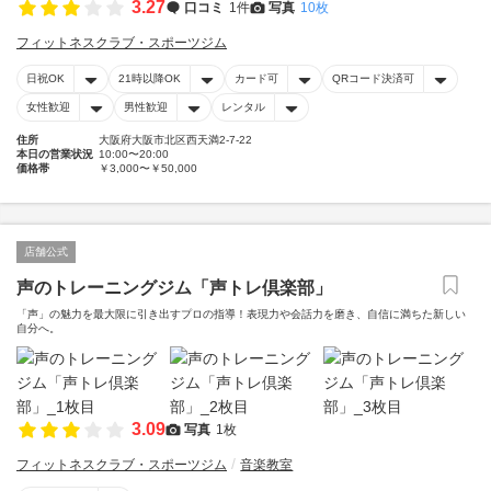
3.27
口コミ
1件
写真
10枚
フィットネスクラブ・スポーツジム
日祝OK
21時以降OK
カード可
QRコード決済可
女性歓迎
男性歓迎
レンタル
住所
大阪府大阪市北区西天満2-7-22
本日の営業状況
10:00〜20:00
価格帯
￥3,000〜￥50,000
店舗公式
声のトレーニングジム「声トレ倶楽部」
「声」の魅力を最大限に引き出すプロの指導！表現力や会話力を磨き、自信に満ちた新しい
自分へ。
3.09
写真
1枚
フィットネスクラブ・スポーツジム
音楽教室