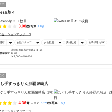
公式
resh草々
3.08
写真
11枚
クゼーションマッサージ
場有
女性スタッフ
女性歓迎
男性歓迎
お子様連れOK
沖縄県那覇市古波蔵1−3−14−
営業状況
定休日
￥5,000〜￥6,000
公式
ぐし手すっきりん那覇泉崎店
4.36
口コミ
63件
写真
37枚
クゼーションマッサージ