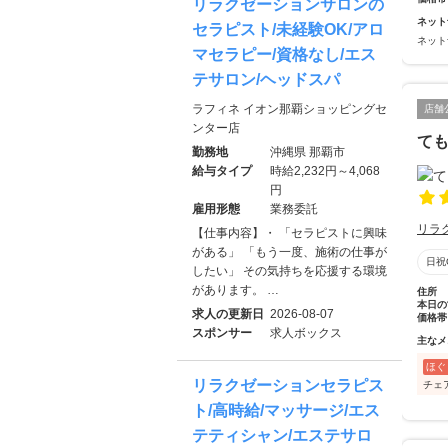
リラクゼーションサロンの
ネット
セラピスト/未経験OK/アロ
ネット
マセラピー/資格なし/エス
テサロン/ヘッドスパ
ラフィネ イオン那覇ショッピングセ
店舗
ンター店
ても
勤務地
沖縄県 那覇市
給与タイプ
時給2,232円～4,068
円
雇用形態
業務委託
リラ
【仕事内容】・ 「セラピストに興味
がある」 「もう一度、施術の仕事が
日祝
したい」 その気持ちを応援する環境
があります。 …
住所
本日の
求人の更新日
2026-08-07
価格帯
スポンサー
求人ボックス
主なメ
ほぐ
リラクゼーションセラピス
チェ
ト/高時給/マッサージ/エス
テティシャン/エステサロ