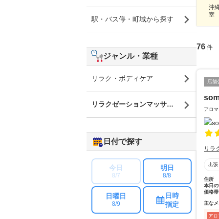
沖縄
室
駅・バス停・町域から探す
76
件
ジャンル・業種
リラク・ボディケア
店舗
som
リラクゼーションマッサージ
アロマ
日付で探す
リラ
出張
今日
明日
8/7
8/8
住所
本日の
価格帯
日時
日曜日
指定
主なメ
8/9
アロ