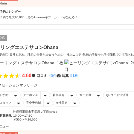
0min
予約カレンダー
予約で最大10,000円分のAmazonギフトカードが当たる！
公式
リングエステサロンOhana
約制♡ 日常を忘れ 理想の自分と出会うための 極上エステ♪熟練の手技をお手頃価格でご堪能あれ
4.60
口コミ
45件
写真
51枚
クゼーションマッサージ
ト予約
クーポン有
駐車場有
カード可
QRコード決済可
スタッフ
完全予約制
女性限定
沖縄県那覇市宇栄原２丁目4の17
営業状況
10:00〜17:30
￥500〜￥26,000
ニュー