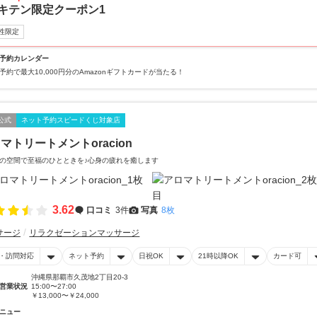
キテン限定クーポン1
性限定
予約カレンダー
予約で最大10,000円分のAmazonギフトカードが当たる！
公式
ネット予約スピードくじ対象店
マトリートメントoracion
の空間で至福のひとときを♪心身の疲れを癒します
3.62
口コミ
3件
写真
8枚
サージ
リラクゼーションマッサージ
・訪問対応
ネット予約
日祝OK
21時以降OK
カード可
沖縄県那覇市久茂地2丁目20-3
営業状況
15:00〜27:00
￥13,000〜￥24,000
ニュー