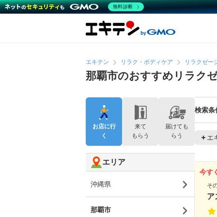
無料診断
エキテン
リラク・ボディケア
リラクゼー
那覇市のおすすめリラク
検索条
お店に行
来て
届けても
く
もらう
らう
エ
エリア
今す
沖縄県
そ
ア
那覇市