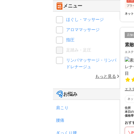
アロ
メニュー
ブラ
ネット
ほぐし・マッサージ
アロママッサージ
店舗
指圧
素
足踏み・足圧
エステ
リンパマッサージ・リンパ
ドレナージュ
もっと見る
エス
お悩み
ネッ
肩こり
住所
本日の
価格帯
腰痛
おす
ぎっくり腰
P