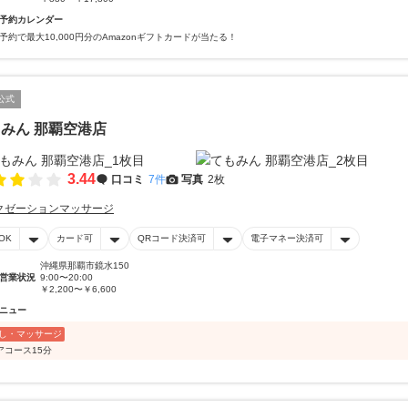
予約カレンダー
予約で最大10,000円分のAmazonギフトカードが当たる！
公式
みん 那覇空港店
3.44
口コミ
7件
写真
2枚
クゼーションマッサージ
OK
カード可
QRコード決済可
電子マネー決済可
沖縄県那覇市鏡水150
営業状況
9:00〜20:00
￥2,200〜￥6,600
ニュー
し・マッサージ
アコース15分