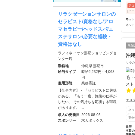
アロ
[イー
リラクゼーションサロンの
ネット
セラピスト/資格なし/アロ
ネット
マセラピー/ヘッドスパ/エ
ステサロン/必要な経験・
資格はなし
店舗
ラフィネ イオン那覇ショッピングセ
沖縄
ンター店
＼今の
勤務地
沖縄県 那覇市
給与タイプ
時給2,232円～4,068
円
雇用形態
業務委託
【仕事内容】・ 「セラピストに興味
がある」 「もう一度、施術の仕事が
エス
したい」 その気持ちを応援する環境
があります。 …
ネッ
求人の更新日
2026-08-05
完全
スポンサー
求人ボックス
住所
本日の
価格帯