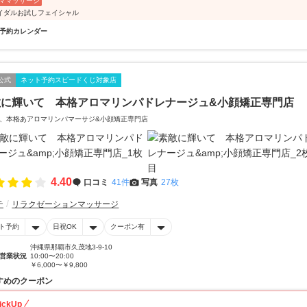
ママッサージ
イダルお試しフェイシャル
予約カレンダー
公式
ネット予約スピードくじ対象店
敵に輝いて 本格アロマリンパドレナージュ&小顔矯正専門店
、本格あアロマリンパマーサジ&小顔矯正専門店
4.40
口コミ
41件
写真
27枚
テ
リラクゼーションマッサージ
ト予約
日祝OK
クーポン有
沖縄県那覇市久茂地3-9-10
営業状況
10:00〜20:00
￥6,000〜￥9,800
すめのクーポン
ickUp