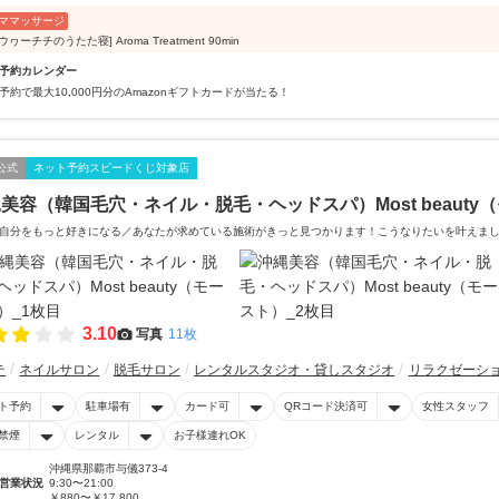
ママッサージ
ウヮーチチのうたた寝] Aroma Treatment 90min
予約カレンダー
予約で最大10,000円分のAmazonギフトカードが当たる！
公式
ネット予約スピードくじ対象店
美容（韓国毛穴・ネイル・脱毛・ヘッドスパ）Most beauty
自分をもっと好きになる／あなたが求めている施術がきっと見つかります！こうなりたいを叶えま
3.10
写真
11枚
テ
ネイルサロン
脱毛サロン
レンタルスタジオ・貸しスタジオ
リラクゼーシ
ト予約
駐車場有
カード可
QRコード決済可
女性スタッフ
禁煙
レンタル
お子様連れOK
沖縄県那覇市与儀373-4
営業状況
9:30〜21:00
￥880〜￥17,800