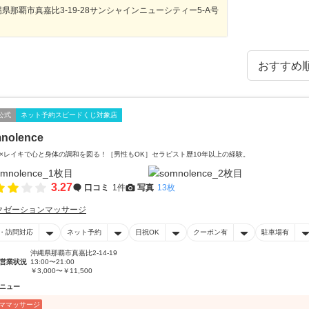
県那覇市真嘉比3-19-28サンシャインニューシティー5-A号
公式
ネット予約スピードくじ対象店
nolence
×レイキで心と身体の調和を図る！［男性もOK］セラピスト歴10年以上の経験。
3.27
口コミ
1件
写真
13枚
クゼーションマッサージ
・訪問対応
ネット予約
日祝OK
クーポン有
駐車場有
沖縄県那覇市真嘉比2-14-19
営業状況
13:00〜21:00
￥3,000〜￥11,500
ニュー
ママッサージ