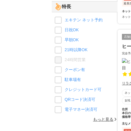
延長2
特長
ネット
ネット
エキテン ネット予約
日祝OK
店舗
早朝OK
ヒー
21時以降OK
完全予
24時間営業
クーポン有
駐車場有
リラ
クレジットカード可
ネッ
QRコード決済可
女性
電子マネー決済可
住所
本日の
価格帯
もっと見る
主なメ