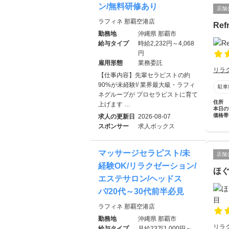
ン/無料研修あり
店舗
ラフィネ 那覇空港店
Ref
勤務地
沖縄県 那覇市
給与タイプ
時給2,232円～4,068
円
雇用形態
業務委託
リラ
【仕事内容】先輩セラピストの約
90%が未経験!/ 業界最大級・ラフィ
駐車
ネグループが プロセラピストに育て
住所
上げます …
本日の
価格帯
求人の更新日
2026-08-07
スポンサー
求人ボックス
マッサージセラピスト/未
店舗
経験OK/リラクゼーション/
ほ
エステサロン/ヘッドス
パ/20代～30代前半必見
ラフィネ 那覇空港店
勤務地
沖縄県 那覇市
リラ
給与タイプ
月給23万1,000円～