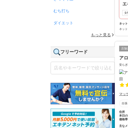
エ
むち打ち
女
ダイエット
ネット
ネット
もっと見る
店舗
フリーワード
アロ
安らぎ
マッ
出張
住所
本日の
価格帯
主なメ