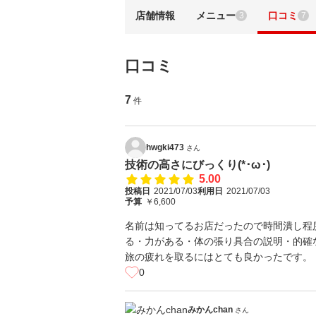
店舗情報
メニュー
口コミ
3
7
口コミ
7
件
hwgki473
さん
技術の高さにびっくり(*･ω･)
5.00
投稿日
2021/07/03
利用日
2021/07/03
予算
￥6,600
名前は知ってるお店だったので時間潰し程
る・力がある・体の張り具合の説明・的確
旅の疲れを取るにはとても良かったです。
0
みかんchan
さん