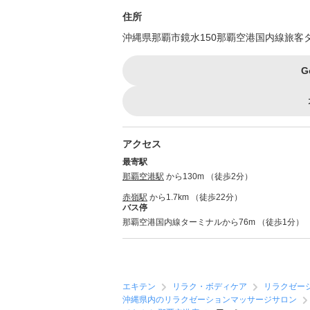
住所
沖縄県那覇市鏡水150那覇空港国内線旅客
G
アクセス
最寄駅
那覇空港駅
から130m （徒歩2分）
赤嶺駅
から1.7km （徒歩22分）
バス停
那覇空港国内線ターミナルから76m （徒歩1分）
エキテン
リラク・ボディケア
リラクゼー
沖縄県内のリラクゼーションマッサージサロン