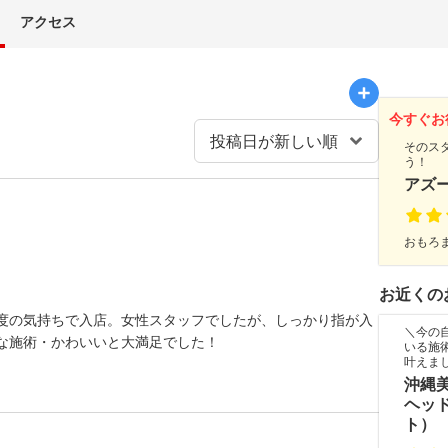
アクセス
今すぐお
そのス
う！
アズー
おもろま
お近くの
度の気持ちで入店。女性スタッフでしたが、しっかり指が入
＼今の
な施術・かわいいと大満足でした！
いる施
叶えま
沖縄
ヘッド
ト）