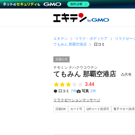
無料診断
エキテン
リラク・ボディケア
リラクゼー
てもみん 那覇空港店
口コミ
店舗公式
テモミン ナハクウコウテン
てもみん 那覇空港店
共有
3.44
口コミ
7件
写真
2件
リラクゼーションマッサージ
日祝OK
カード可
QRコード決済可
電子マネー決済