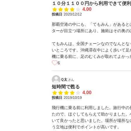
１０分１１００円から利用できて便
4.00
投稿日
2020/12/12
那覇空港の中にも、「てもみん」があると
ターが目立つ場所にあり、施術はその奥の
てもみんは、全国チェーンなのでなんとな
いところです。沖縄滞在中によく歩いて足
機に乗る前に、足のむくみが取れてよかっ
6
Ｑ太
さん
短時間で甦る
4.00
投稿日
2019/10/19
飛行機に乗る前に利用しました。旅行中の
たので、ほぐしてもらえて助かりました。
いて良かったと思いました。場所が場所な
う立地は便利でポイントが高いです。