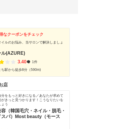
得なクーポンをチェック
タイルのお悩み、当サロンで解決しましょ
ル(AZURE)
3.40
1件
ち駅から徒歩8分（590m)
お店
自分をもっと好きになる／あなたが求めて
術がきっと見つかります！こうなりたいを
しょう
美容（韓国毛穴・ネイル・脱毛・
スパ）Most beauty（モース