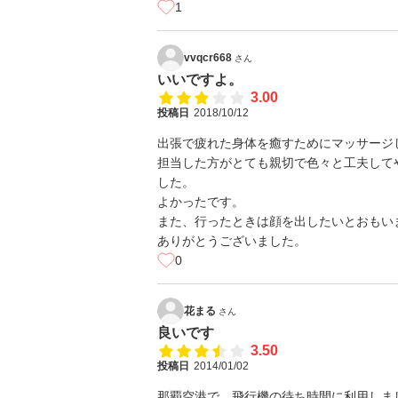
1
vvqcr668
さん
いいですよ。
3.00
投稿日
2018/10/12
出張で疲れた身体を癒すためにマッサージ
担当した方がとても親切で色々と工夫して
した。
よかったです。
また、行ったときは顔を出したいとおもい
ありがとうございました。
0
花まる
さん
良いです
3.50
投稿日
2014/01/02
那覇空港で、飛行機の待ち時間に利用しま