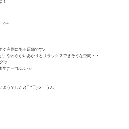
な！
望）
さん
すぐ左側にある店舗です♪
が、やわらかいあかりとリラックスできそうな空間・・
グッ!
*'ー'*)ふふっ♪
ようでした♪(⌒^⌒)ｂ うん