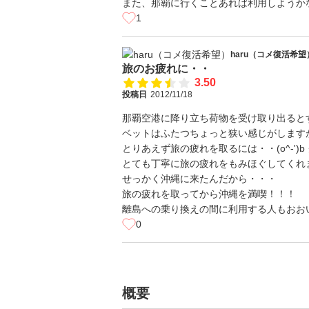
また、那覇に行くことあれば利用しようか
1
haru（コメ復活希
旅のお疲れに・・
3.50
投稿日
2012/11/18
那覇空港に降り立ち荷物を受け取り出ると
ベットはふたつちょっと狭い感じがします
とりあえず旅の疲れを取るには・・(o^-')b 
とても丁寧に旅の疲れをもみほぐしてくれます(
せっかく沖縄に来たんだから・・・
旅の疲れを取ってから沖縄を満喫！！！
離島への乗り換えの間に利用する人もおおい
0
概要