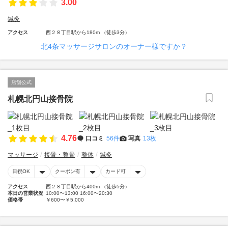
3.00
鍼灸
アクセス
西２８丁目駅から180m （徒歩3分）
北4条マッサージサロンのオーナー様ですか？
店舗公式
札幌北円山接骨院
4.76
口コミ
56件
写真
13枚
マッサージ
接骨・整骨
整体
鍼灸
日祝OK
クーポン有
カード可
アクセス
西２８丁目駅から400m （徒歩5分）
本日の営業状況
10:00〜13:00 16:00〜20:30
価格帯
￥600〜￥5,000