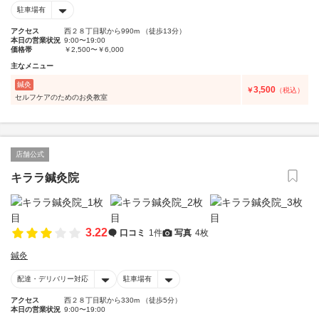
駐車場有
アクセス
西２８丁目駅から990m （徒歩13分）
本日の営業状況
9:00〜19:00
価格帯
￥2,500〜￥6,000
主なメニュー
鍼灸
3,500
￥
（税込）
セルフケアのためのお灸教室
店舗公式
キララ鍼灸院
3.22
口コミ
1件
写真
4枚
鍼灸
配達・デリバリー対応
駐車場有
アクセス
西２８丁目駅から330m （徒歩5分）
本日の営業状況
9:00〜19:00