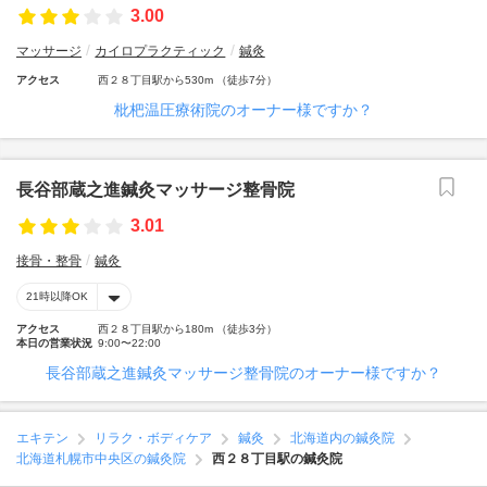
3.00
マッサージ
カイロプラクティック
鍼灸
アクセス
西２８丁目駅から530m （徒歩7分）
枇杷温圧療術院のオーナー様ですか？
長谷部蔵之進鍼灸マッサージ整骨院
3.01
接骨・整骨
鍼灸
21時以降OK
アクセス
西２８丁目駅から180m （徒歩3分）
本日の営業状況
9:00〜22:00
長谷部蔵之進鍼灸マッサージ整骨院のオーナー様ですか？
エキテン
リラク・ボディケア
鍼灸
北海道内の鍼灸院
北海道札幌市中央区の鍼灸院
西２８丁目駅の鍼灸院