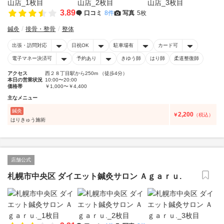
3.89
口コミ
8件
写真
5枚
鍼灸
接骨・整骨
整体
出張・訪問対応
日祝OK
駐車場有
カード可
電子マネー決済可
予約あり
きゆう師
はり師
柔道整復師
アクセス
西２８丁目駅から250m （徒歩4分）
本日の営業状況
10:00〜20:00
価格帯
￥1,000〜￥4,400
主なメニュー
鍼灸
2,200
￥
（税込）
はりきゅう施術
店舗公式
札幌市中央区 ダイエット鍼灸サロン Ａｇａｒｕ.