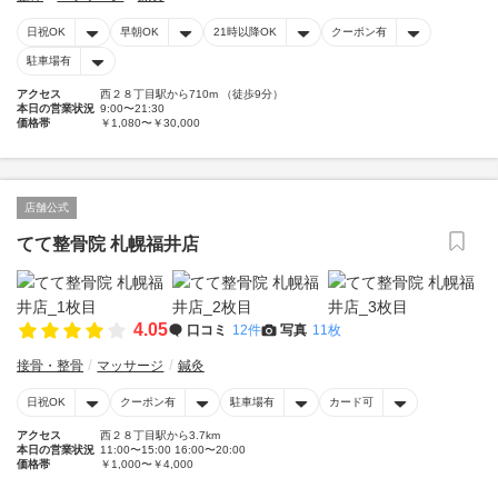
日祝OK
早朝OK
21時以降OK
クーポン有
駐車場有
アクセス
西２８丁目駅から710m （徒歩9分）
本日の営業状況
9:00〜21:30
価格帯
￥1,080〜￥30,000
店舗公式
てて整骨院 札幌福井店
4.05
口コミ
12件
写真
11枚
接骨・整骨
マッサージ
鍼灸
日祝OK
クーポン有
駐車場有
カード可
アクセス
西２８丁目駅から3.7km
本日の営業状況
11:00〜15:00 16:00〜20:00
価格帯
￥1,000〜￥4,000