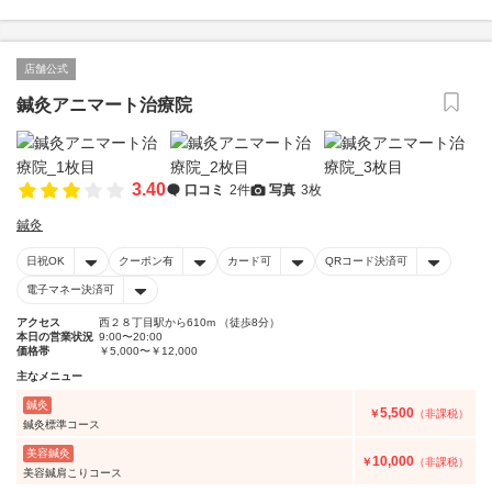
店舗公式
鍼灸アニマート治療院
3.40
口コミ
2件
写真
3枚
鍼灸
日祝OK
クーポン有
カード可
QRコード決済可
電子マネー決済可
アクセス
西２８丁目駅から610m （徒歩8分）
本日の営業状況
9:00〜20:00
価格帯
￥5,000〜￥12,000
主なメニュー
鍼灸
5,500
￥
（非課税）
鍼灸標準コース
美容鍼灸
10,000
￥
（非課税）
美容鍼肩こりコース