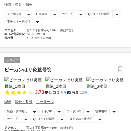
接骨・整骨
鍼灸
クーポン有
駐車場有
カード可
QRコード決済可
電子マネー決済可
アクセス
西２８丁目駅から510m （徒歩7分）
本日の営業状況
14:00〜21:00
価格帯
￥1,500〜￥3,500
店舗公式
ピーカンはり灸整骨院
3.73
口コミ
6件
写真
12枚
鍼灸
接骨・整骨
マッサージ
出張・訪問対応
日祝OK
クーポン有
駐車場有
カード可
QRコード決済可
電子マネー決済可
アクセス
西２８丁目駅から450m （徒歩6分）