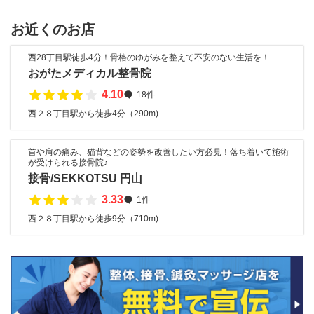
お近くのお店
西28丁目駅徒歩4分！骨格のゆがみを整えて不安のない生活を！
おがたメディカル整骨院
4.10
18件
西２８丁目駅から徒歩4分（290m)
首や肩の痛み、猫背などの姿勢を改善したい方必見！落ち着いて施術
が受けられる接骨院♪
接骨/SEKKOTSU 円山
3.33
1件
西２８丁目駅から徒歩9分（710m)