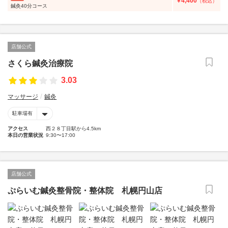
4,400
￥
（税込）
鍼灸40分コース
店舗公式
さくら鍼灸治療院
3.03
マッサージ
鍼灸
駐車場有
アクセス
西２８丁目駅から4.5km
本日の営業状況
9:30〜17:00
店舗公式
ぷらいむ鍼灸整骨院・整体院 札幌円山店