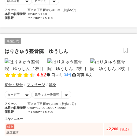
駐車場有
カード可
アクセス
西２８丁目駅から390m （徒歩5分）
本日の営業状況
15:30〜21:00
価格帯
￥5,280〜￥5,400
店舗公式
はりきゅう整骨院 ゆうしん
4.52
口コミ
34件
写真
6枚
接骨・整骨
マッサージ
鍼灸
カード可
電子マネー決済可
アクセス
西２８丁目駅から1km （徒歩13分）
本日の営業状況
9:00〜12:00 15:00〜20:00
価格帯
￥1,000〜￥5,500
主なメニュー
鍼灸
2,200
￥
（税込）
鍼灸施術