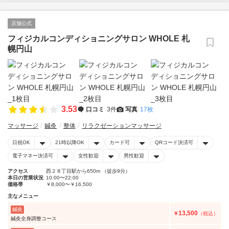
店舗公式
フィジカルコンディショニングサロン WHOLE 札
幌円山
3.53
口コミ
3件
写真
17枚
マッサージ
鍼灸
整体
リラクゼーションマッサージ
日祝OK
21時以降OK
カード可
QRコード決済可
電子マネー決済可
女性歓迎
男性歓迎
アクセス
西２８丁目駅から650m （徒歩9分）
本日の営業状況
10:00〜22:00
価格帯
￥8,000〜￥16,500
主なメニュー
鍼灸
13,500
￥
（税込）
鍼灸全身調整コース