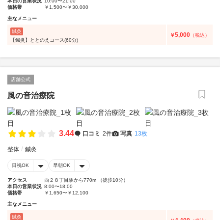
本日の営業状況
10:00〜21:00
価格帯
￥1,500〜￥30,000
主なメニュー
鍼灸
5,000
￥
（税込）
【鍼灸】ととのえコース(60分)
店舗公式
風の音治療院
3.44
口コミ
2件
写真
13枚
整体
鍼灸
日祝OK
早朝OK
アクセス
西２８丁目駅から770m （徒歩10分）
本日の営業状況
8:00〜18:00
価格帯
￥1,650〜￥12,100
主なメニュー
鍼灸