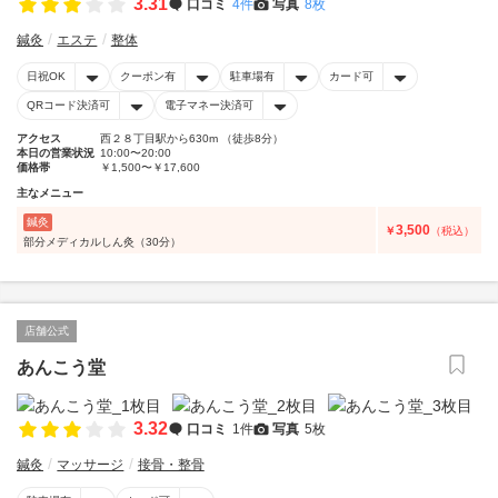
3.31
口コミ
4件
写真
8枚
鍼灸
エステ
整体
日祝OK
クーポン有
駐車場有
カード可
QRコード決済可
電子マネー決済可
アクセス
西２８丁目駅から630m （徒歩8分）
本日の営業状況
10:00〜20:00
価格帯
￥1,500〜￥17,600
主なメニュー
鍼灸
3,500
￥
（税込）
部分メディカルしん灸（30分）
店舗公式
あんこう堂
3.32
口コミ
1件
写真
5枚
鍼灸
マッサージ
接骨・整骨