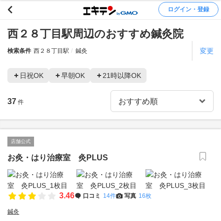
ログイン・登録
西２８丁目駅周辺のおすすめ鍼灸院
変更
検索条件
西２８丁目駅
鍼灸
日祝OK
早朝OK
21時以降OK
37
件
店舗公式
お灸・はり治療室 灸PLUS
3.46
口コミ
14件
写真
16枚
鍼灸