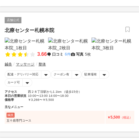
店舗公式
北療センター札幌本院
3.66
口コミ
6件
写真
5枚
鍼灸
マッサージ
整体
配達・デリバリー対応
クーポン有
駐車場有
カード可
アクセス
西２８丁目駅から1.1km （徒歩15分）
本日の営業状況
10:00〜13:00 14:00〜18:30
価格帯
￥3,266〜￥5,500
主なメニュー
鍼灸
5,500
￥
（税込）
五十肩専門コース