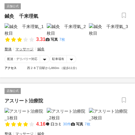
店舗公式
鍼灸 千来理氣
3.31
写真
7枚
整体
マッサージ
鍼灸
配達・デリバリー対応
駐車場有
アクセス
西２８丁目駅から860m （徒歩11分）
店舗公式
アスリート治療院
4.16
口コミ
30件
写真
7枚
整体
マッサージ
鍼灸