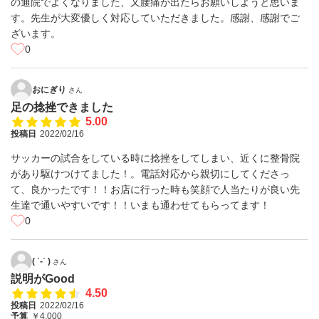
の通院でよくなりました、又腰痛が出たらお願いしようと思いま
す。先生が大変優しく対応していただきました。感謝、感謝でご
ざいます。
0
おにぎり
さん
足の捻挫できました
5.00
投稿日
2022/02/16
サッカーの試合をしている時に捻挫をしてしまい、近くに整骨院
があり駆けつけてました！。電話対応から親切にしてくださっ
て、良かったです！！お店に行った時も笑顔で人当たりが良い先
生達で通いやすいです！！いまも通わせてもらってます！
0
( ˙-˙ )
さん
説明がGood
4.50
投稿日
2022/02/16
予算
￥4,000