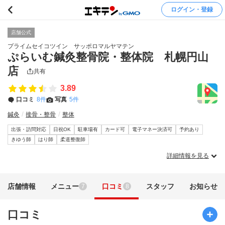
ログイン・登録
店舗公式
プライムセイコツイン サッポロマルヤマテン
ぷらいむ鍼灸整骨院・整体院 札幌円山
店
共有
3.89
口コミ
8件
写真
5件
鍼灸
接骨・整骨
整体
出張・訪問対応
日祝OK
駐車場有
カード可
電子マネー決済可
予約あり
きゆう師
はり師
柔道整復師
詳細情報を見る
店舗情報
メニュー
口コミ
スタッフ
お知らせ
7
8
口コミ