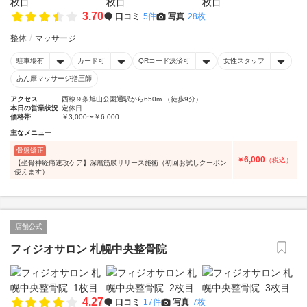
3.70
口コミ
5件
写真
28枚
整体
マッサージ
駐車場有
カード可
QRコード決済可
女性スタッフ
あん摩マッサージ指圧師
アクセス
西線９条旭山公園通駅から650m （徒歩9分）
本日の営業状況
定休日
価格帯
￥3,000〜￥6,000
主なメニュー
骨盤矯正
6,000
￥
（税込）
【坐骨神経痛速攻ケア】深層筋膜リリース施術（初回お試しクーポン
使えます）
店舗公式
フィジオサロン 札幌中央整骨院
4.27
口コミ
17件
写真
7枚