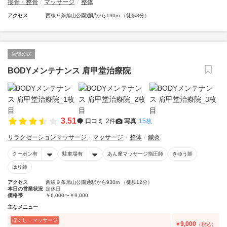
接骨・整骨
マッサージ
整体
アクセス
西線９条旭山公園通駅から190m （徒歩3分）
店舗公式
BODYメンテナンス 肩甲堂治療院
3.51
口コミ
2件
写真
15枚
リラクゼーションマッサージ
マッサージ
整体
鍼灸
クーポン有
駐車場有
あん摩マッサージ指圧師
きゆう師
はり師
アクセス
西線９条旭山公園通駅から930m （徒歩12分）
本日の営業状況
定休日
価格帯
￥6,000〜￥9,000
主なメニュー
ほぐし・マッサージ
9,000
￥
（税込）