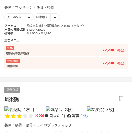
整体
マッサージ
接骨・整骨
クーポン有
駐車場有
アクセス
西線９条旭山公園通駅から540m （徒歩7分）
本日の営業状況
14:00〜20:00
価格帯
￥1,000〜￥3,080
主なメニュー
整体
2,200
￥
（税込）
腰痛徒手集中施術
骨盤矯正
2,200
￥
（税込）
骨盤調整
店舗公式
氣楽院
3.34
口コミ
2件
写真
14枚
整体
接骨・整骨
カイロプラクティック