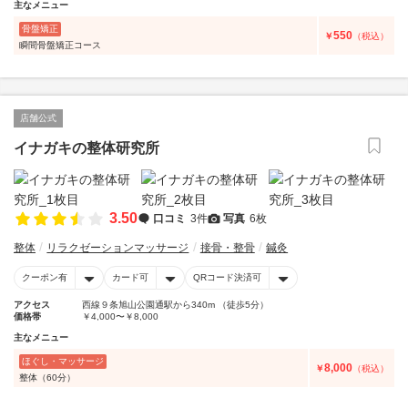
主なメニュー
骨盤矯正
550
￥
（税込）
瞬間骨盤矯正コース
店舗公式
イナガキの整体研究所
3.50
口コミ
3件
写真
6枚
整体
リラクゼーションマッサージ
接骨・整骨
鍼灸
クーポン有
カード可
QRコード決済可
アクセス
西線９条旭山公園通駅から340m （徒歩5分）
価格帯
￥4,000〜￥8,000
主なメニュー
ほぐし・マッサージ
8,000
￥
（税込）
整体（60分）