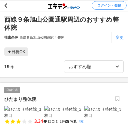
ログイン・登録
西線９条旭山公園通駅周辺のおすすめ整
体院
変更
検索条件
西線９条旭山公園通駅
整体
日祝OK
19
件
店舗公式
ひだまり整体院
3.34
口コミ
1件
写真
7枚