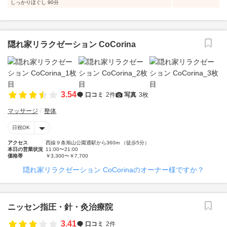
しっかりほぐし 90分
隠れ家リラクゼーション CoCorina
3.54
口コミ
2件
写真
3枚
マッサージ
整体
日祝OK
アクセス
西線９条旭山公園通駅から360m （徒歩5分）
本日の営業状況
11:00〜21:00
価格帯
￥3,300〜￥7,700
隠れ家リラクゼーション CoCorinaのオーナー様ですか？
ニッセン指圧・針・灸治療院
3.41
口コミ
2件