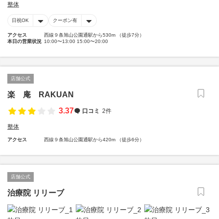
整体
日祝OK
クーポン有
アクセス
西線９条旭山公園通駅から530m （徒歩7分）
本日の営業状況
10:00〜13:00 15:00〜20:00
店舗公式
楽 庵 RAKUAN
3.37
口コミ
2件
整体
アクセス
西線９条旭山公園通駅から420m （徒歩6分）
店舗公式
治療院 リリーブ