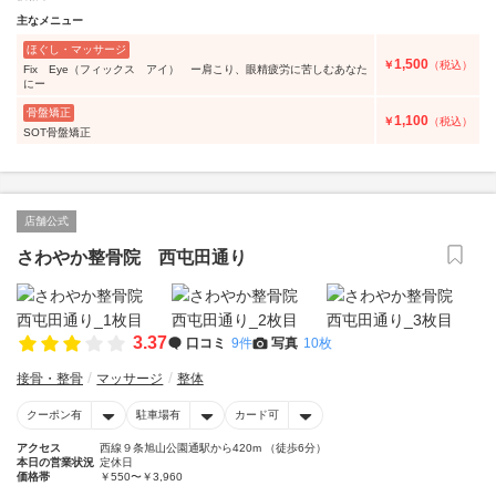
主なメニュー
ほぐし・マッサージ
1,500
￥
（税込）
Fix Eye（フィックス アイ） ー肩こり、眼精疲労に苦しむあなた
にー
骨盤矯正
1,100
￥
（税込）
SOT骨盤矯正
店舗公式
さわやか整骨院 西屯田通り
3.37
口コミ
9件
写真
10枚
接骨・整骨
マッサージ
整体
クーポン有
駐車場有
カード可
アクセス
西線９条旭山公園通駅から420m （徒歩6分）
本日の営業状況
定休日
価格帯
￥550〜￥3,960