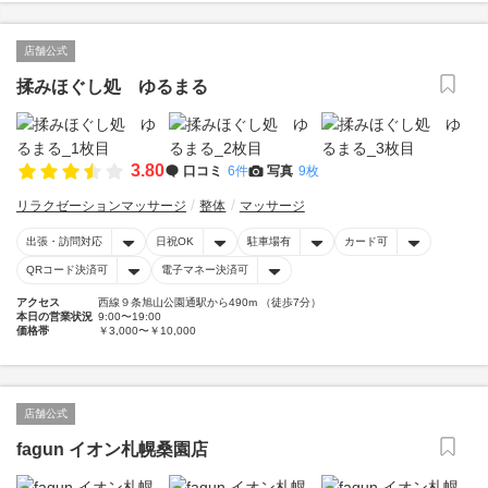
店舗公式
揉みほぐし処 ゆるまる
3.80
口コミ
6件
写真
9枚
リラクゼーションマッサージ
整体
マッサージ
出張・訪問対応
日祝OK
駐車場有
カード可
QRコード決済可
電子マネー決済可
アクセス
西線９条旭山公園通駅から490m （徒歩7分）
本日の営業状況
9:00〜19:00
価格帯
￥3,000〜￥10,000
店舗公式
fagun イオン札幌桑園店