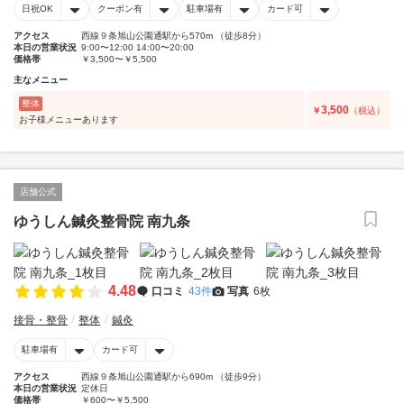
日祝OK
クーポン有
駐車場有
カード可
アクセス
西線９条旭山公園通駅から570m （徒歩8分）
本日の営業状況
9:00〜12:00 14:00〜20:00
価格帯
￥3,500〜￥5,500
主なメニュー
整体
3,500
￥
（税込）
お子様メニューあります
店舗公式
ゆうしん鍼灸整骨院 南九条
4.48
口コミ
43件
写真
6枚
接骨・整骨
整体
鍼灸
駐車場有
カード可
アクセス
西線９条旭山公園通駅から690m （徒歩9分）
本日の営業状況
定休日
価格帯
￥600〜￥5,500