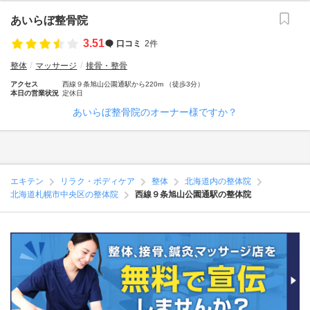
あいらぼ整骨院
3.51
口コミ
2件
整体
マッサージ
接骨・整骨
アクセス
西線９条旭山公園通駅から220m （徒歩3分）
本日の営業状況
定休日
あいらぼ整骨院のオーナー様ですか？
エキテン
リラク・ボディケア
整体
北海道内の整体院
北海道札幌市中央区の整体院
西線９条旭山公園通駅の整体院