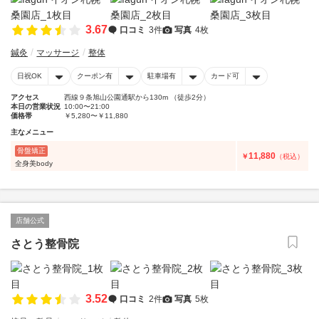
3.67
口コミ
3件
写真
4枚
鍼灸
マッサージ
整体
日祝OK
クーポン有
駐車場有
カード可
アクセス
西線９条旭山公園通駅から130m （徒歩2分）
本日の営業状況
10:00〜21:00
価格帯
￥5,280〜￥11,880
主なメニュー
骨盤矯正
11,880
￥
（税込）
全身美body
店舗公式
さとう整骨院
3.52
口コミ
2件
写真
5枚