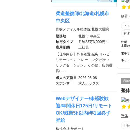
柔道整復師/北海道/札幌市
接骨
中央区
ネッ
骨盤メディカル整体院 札幌大通院
女性
勤務地
札幌市 中央区
給与タイプ
月給23万3,000円～
住所
本日の
雇用形態
正社員
電子マ
【仕事内容】外傷処置 鍼灸 リハビ
リテーション トレーニング ボディ
ネット
リラクゼーション。 その他、店舗運
営に…
求人の更新日
2026-08-08
店舗
スポンサー
求人ボックス
整
Webデザイナー/未経験歓
迎/年間休日125日/リモート
OK/残業5h以内/年1回必ず
整体
昇給
日祝
株式会社iサポート