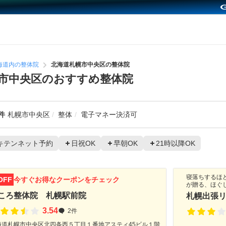
海道内の整体院
北海道札幌市中央区の整体院
市中央区のおすすめ整体院
件
札幌市中央区
整体
電子マネー決済可
キテンネット予約
日祝OK
早朝OK
21時以降OK
寝落ちするほ
OFF
今すぐお得なクーポンをチェック
が贈る、ほぐ
ころ整体院 札幌駅前院
札幌出張
3.54
2件
海道札幌市中央区北四条西５丁目１番地アスティ45ビル１階