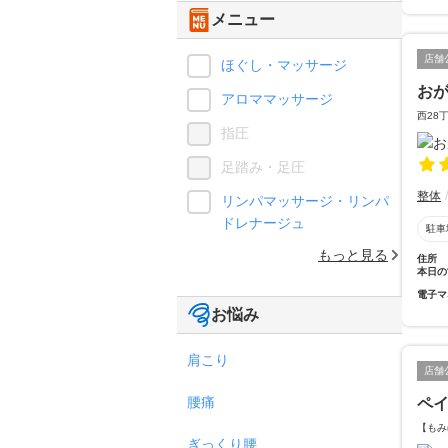
メニュー
店舗
ほぐし・マッサージ
お
アロママッサージ
西28
指圧
足踏み・足圧
整体
リンパマッサージ・リンパ
ドレナージュ
駐車
もっと見る
住所
本日の
電子マ
お悩み
肩こり
店舗
腰痛
ペ
【もみ
ぎっくり腰