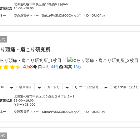
北海道札幌市中央区南10条西6丁目6-6
営業状況
10:00〜20:00
ネー
交通系電子マネー（Suica/PASMO/ICOCA など）
iD
QUICPay
公式
らり頭痛・肩こり研究所
4.58
口コミ
44件
写真
13枚
OK
駐車場有
カード可
QRコード決済可
電子マネー決済可
北海道札幌市中央区北５条西２４丁目２−３
営業状況
11:00〜19:00
￥6〜￥38,000
ネー
交通系電子マネー（Suica/PASMO/ICOCA など）
iD
QUICPay
公式