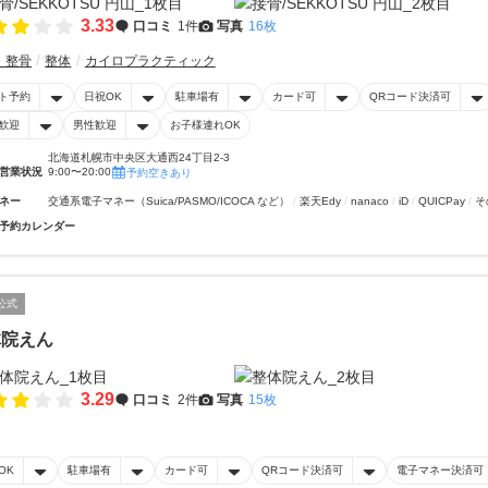
3.33
口コミ
1件
写真
16枚
・整骨
整体
カイロプラクティック
ト予約
日祝OK
駐車場有
カード可
QRコード決済可
歓迎
男性歓迎
お子様連れOK
北海道札幌市中央区大通西24丁目2-3
営業状況
9:00〜20:00
予約空きあり
ネー
交通系電子マネー（Suica/PASMO/ICOCA など）
楽天Edy
nanaco
iD
QUICPay
そ
予約カレンダー
公式
体院えん
3.29
口コミ
2件
写真
15枚
OK
駐車場有
カード可
QRコード決済可
電子マネー決済可