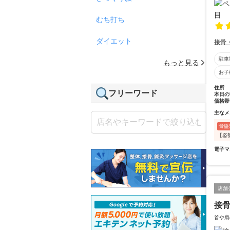
むち打ち
ダイエット
接骨
駐車
もっと見る
お子
住所
フリーワード
本日の
価格帯
主なメ
骨盤
【姿
電子マ
店舗
接骨
首や肩