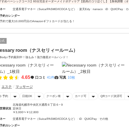
すすめベーシックコース】60分完全オーダーメイドボディケア【筋肉のコリほぐし】【身体調整（
ネー
交通系電子マネー（Suica/PASMO/ICOCA など）
楽天Edy
nanaco
iD
QUICPay
そ
予約カレンダー
予約で最大10,000円分のAmazonギフトカードが当たる！
公式
cessary room（ナスセリィールーム）
Body♪予約殺到中！強もみ！強力徹底オールハンド！
4.65
口コミ
41件
写真
10枚
エステ
マッサージ
ト予約
日祝OK
クーポン有
カード可
QRコード決済可
北海道札幌市中央区大通西６丁目６−９
営業状況
定休日
￥3,000〜￥12,800
ネー
交通系電子マネー（Suica/PASMO/ICOCA など）
iD
QUICPay
その他
予約カレンダー