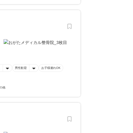
迎
男性歓迎
お子様連れOK
の他