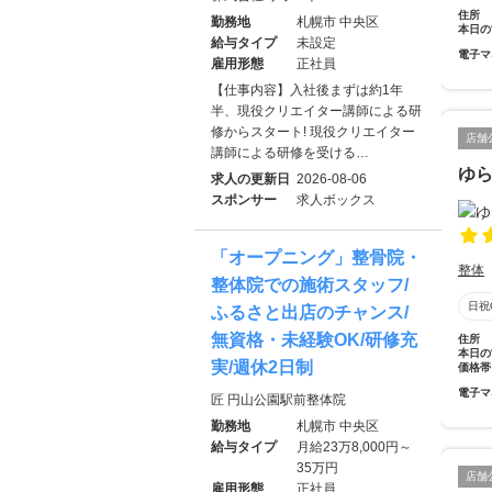
住所
勤務地
札幌市 中央区
本日の
給与タイプ
未設定
電子マ
雇用形態
正社員
【仕事内容】入社後まずは約1年
半、現役クリエイター講師による研
修からスタート! 現役クリエイター
店舗
講師による研修を受ける…
ゆ
求人の更新日
2026-08-06
スポンサー
求人ボックス
「オープニング」整骨院・
整体
整体院での施術スタッフ/
日祝
ふるさと出店のチャンス/
無資格・未経験OK/研修充
住所
本日の
実/週休2日制
価格帯
電子マ
匠 円山公園駅前整体院
勤務地
札幌市 中央区
給与タイプ
月給23万8,000円～
35万円
店舗
雇用形態
正社員