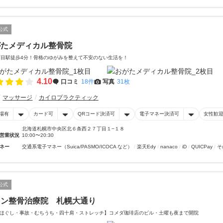
公式
がたメディカル整骨院
丁目駅徒歩4分！骨格のゆがみを整えて不安のない生活を！
4.10
口コミ
18件
写真
31枚
マッサージ
カイロプラクティック
場有
カード可
QRコード決済可
電子マネー決済可
女性歓
北海道札幌市中央区北６条西２７丁目１−１８
営業状況
10:00〜20:30
ネー
交通系電子マネー（Suica/PASMO/ICOCA など）
楽天Edy
nanaco
iD
QUICPay
そ
公式
イン整骨治療院 札幌大通り
ほぐし・事故・むちうち・四十肩・ストレッチ】コメダ珈琲店のビル・土曜も夜まで開院