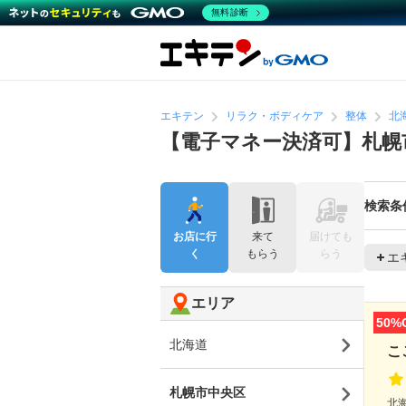
無料診断
エキテン
リラク・ボディケア
整体
北
【電子マネー決済可】札幌
検索条
お店に行
来て
届けても
く
もらう
らう
エ
エリア
50%
北海道
こ
札幌市中央区
北