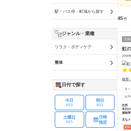
駅・バス停・町域から探す
45
件
ジャンル・業種
店舗
リラク・ボディケア
虹
200
整体
接骨
日付で探す
ネッ
お子
今日
明日
8/10
8/11
住所
本日の
価格帯
日時
土曜日
主なメ
指定
8/15
整体