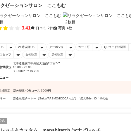
ラクゼーションサロン ここもむ
3.41
口コミ
2件
写真
4枚
OK
21時以降OK
クーポン有
カード可
QRコード決済可
スタッフ
女性歓迎
男性歓迎
北海道札幌市中央区大通西2丁目5-7
営業状況
10:00〜22:00
￥3,000〜￥15,200
ニュー
規様限定 部分整体40分コース 3000円
ネー
交通系電子マネー（Suica/PASMO/ICOCA など）
楽天Edy
iD
その他
公式
レッチ＆カスタム manabiretch /マナビレッチ