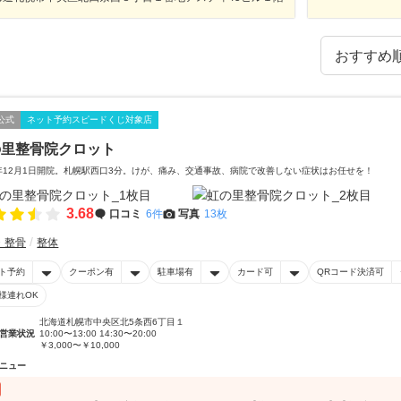
公式
ネット予約スピードくじ対象店
の里整骨院クロット
8年12月1日開院。札幌駅西口3分。けが、痛み、交通事故、病院で改善しない症状はお任せを！
3.68
口コミ
6件
写真
13枚
・整骨
整体
ト予約
クーポン有
駐車場有
カード可
QRコード決済可
様連れOK
北海道札幌市中央区北5条西6丁目１
営業状況
10:00〜13:00 14:30〜20:00
￥3,000〜￥10,000
ニュー