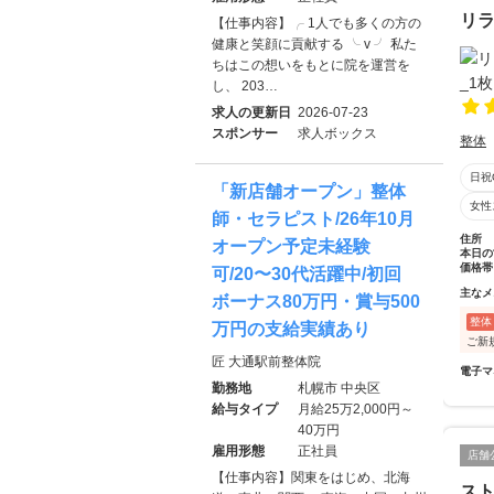
リ
【仕事内容】╭ 1人でも多くの方の
健康と笑顔に貢献する ╰ v ╯ 私た
ちはこの想いをもとに院を運営を
し、 203…
求人の更新日
2026-07-23
スポンサー
求人ボックス
整体
日祝
「新店舗オープン」整体
女性
師・セラピスト/26年10月
住所
オープン予定未経験
本日の
価格帯
可/20〜30代活躍中/初回
主なメ
ボーナス80万円・賞与500
整体
万円の支給実績あり
ご新
匠 大通駅前整体院
電子マ
勤務地
札幌市 中央区
給与タイプ
月給25万2,000円～
40万円
雇用形態
正社員
店舗
【仕事内容】関東をはじめ、北海
スト