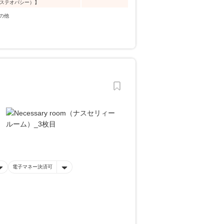
オステオパシー）】
の他
電子マネー決済可