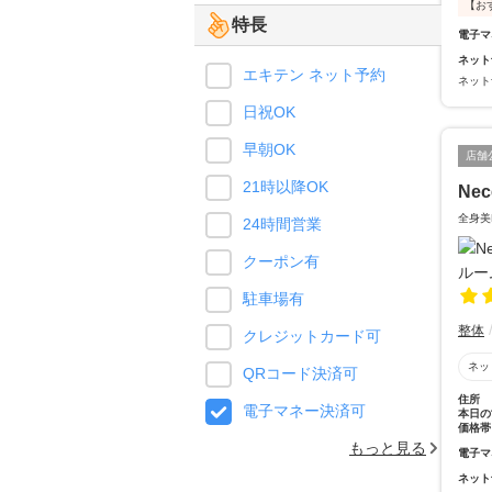
【お
特長
電子マ
ネット
エキテン ネット予約
ネット
日祝OK
早朝OK
店舗
21時以降OK
Ne
全身美
24時間営業
クーポン有
駐車場有
整体
クレジットカード可
ネッ
QRコード決済可
住所
電子マネー決済可
本日の
価格帯
もっと見る
電子マ
ネット