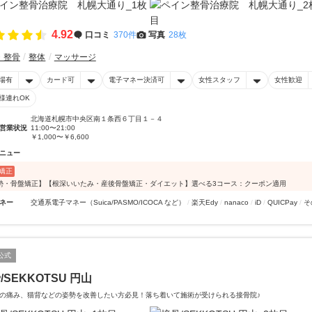
4.92
口コミ
370件
写真
28枚
・整骨
整体
マッサージ
場有
カード可
電子マネー決済可
女性スタッフ
女性歓迎
様連れOK
北海道札幌市中央区南１条西６丁目１－４
営業状況
11:00〜21:00
￥1,000〜￥6,600
ニュー
矯正
勢・骨盤矯正】【根深いいたみ・産後骨盤矯正・ダイエット】選べる3コース：クーポン適用
ネー
交通系電子マネー（Suica/PASMO/ICOCA など）
楽天Edy
nanaco
iD
QUICPay
そ
公式
/SEKKOTSU 円山
の痛み、猫背などの姿勢を改善したい方必見！落ち着いて施術が受けられる接骨院♪