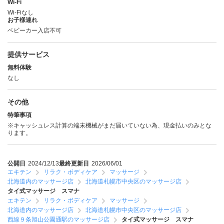
Wi-Fi
Wi-Fiなし
お子様連れ
ベビーカー入店不可
提供サービス
無料体験
なし
その他
特筆事項
※キャッシュレス計算の端末機械がまだ届いていない為、現金払いのみとな
ります。
公開日
2024/12/13
最終更新日
2026/06/01
エキテン
リラク・ボディケア
マッサージ
北海道内のマッサージ店
北海道札幌市中央区のマッサージ店
タイ式マッサージ スマナ
エキテン
リラク・ボディケア
マッサージ
北海道内のマッサージ店
北海道札幌市中央区のマッサージ店
西線９条旭山公園通駅のマッサージ店
タイ式マッサージ スマナ