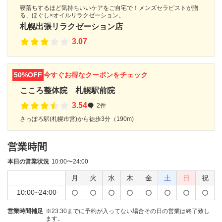
寝落ちするほど気持ちいいケアをご自宅で！メンズセラピストが贈
る、ほぐし×オイルリラクゼーション。
札幌出張リラクゼーション店
3.07
50%OFF
今すぐお得なクーポンをチェック
こころ整体院 札幌駅前院
3.54
2件
さっぽろ駅(札幌市営)から徒歩3分（190m)
営業時間
本日の営業状況
10:00〜24:00
月
火
水
木
金
土
日
祝
10:00~24:00
営業時間補足
※23:30までに予約が入ってない場合その日の営業は終了致し
ます。