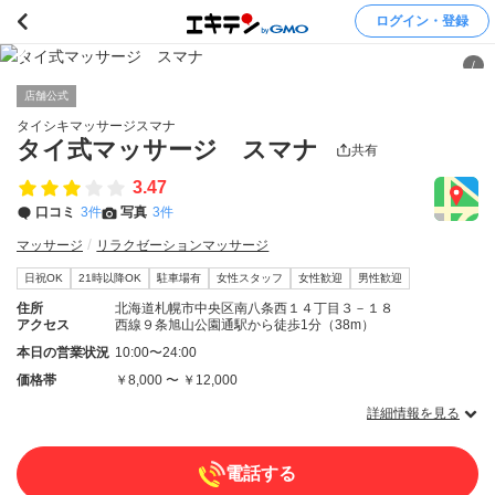
ログイン・登録
/
店舗公式
タイシキマッサージスマナ
タイ式マッサージ スマナ
共有
3.47
口コミ
3件
写真
3件
マッサージ
リラクゼーションマッサージ
日祝OK
21時以降OK
駐車場有
女性スタッフ
女性歓迎
男性歓迎
住所
北海道札幌市中央区南八条西１４丁目３－１８
アクセス
西線９条旭山公園通駅から徒歩1分（38m）
本日の営業状況
10:00〜24:00
価格帯
￥8,000 〜 ￥12,000
詳細情報を見る
電話する