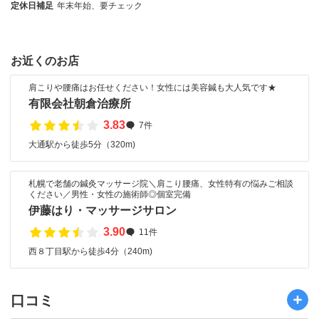
定休日補足
年末年始、要チェック
お近くのお店
肩こりや腰痛はお任せください！女性には美容鍼も大人気です★
有限会社朝倉治療所
3.83
7件
大通駅から徒歩5分（320m)
札幌で老舗の鍼灸マッサージ院＼肩こり腰痛、女性特有の悩みご相談
ください／男性・女性の施術師◎個室完備
伊藤はり・マッサージサロン
3.90
11件
西８丁目駅から徒歩4分（240m)
口コミ