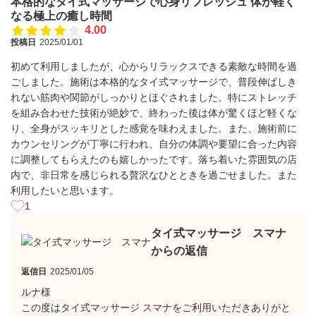
本格的なタイ式マッサージで心身リフレッシュ 体が軽く
なる極上の癒し時間
4.00
投稿日
2025/01/01
初めて利用しましたが、心からリラックスできる素敵な時間を過
ごしました。施術は本格的なタイ式マッサージで、普段伸ばしき
れない筋肉や関節がしっかりとほぐされました。特にストレッチ
を組み合わせた技術が絶妙で、終わった後は体が驚くほど軽くな
り、全身がスッキリとした感覚を味わえました。また、施術前に
カウンセリングが丁寧に行われ、自分の体調や要望に合った内容
に調整してもらえたのも嬉しかったです。落ち着いた雰囲気の店
内で、非日常を感じられる贅沢なひとときを過ごせました。また
利用したいと思います。
1
タイ式マッサージ スマナ
からの返信
返信日
2025/01/05
ルナ様
この度はタイ式マッサージ スマナをご利用いただきありがと