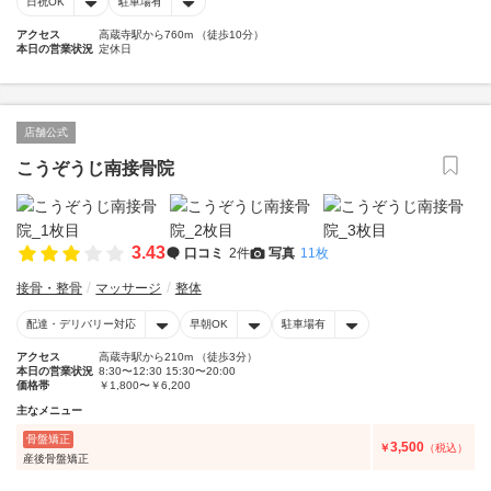
日祝OK
駐車場有
アクセス
高蔵寺駅から760m （徒歩10分）
本日の営業状況
定休日
店舗公式
こうぞうじ南接骨院
3.43
口コミ
2件
写真
11枚
接骨・整骨
マッサージ
整体
配達・デリバリー対応
早朝OK
駐車場有
アクセス
高蔵寺駅から210m （徒歩3分）
本日の営業状況
8:30〜12:30 15:30〜20:00
価格帯
￥1,800〜￥6,200
主なメニュー
骨盤矯正
3,500
￥
（税込）
産後骨盤矯正