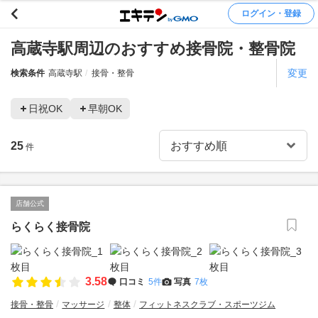
ログイン・登録
高蔵寺駅周辺のおすすめ接骨院・整骨院
変更
検索条件
高蔵寺駅
接骨・整骨
日祝OK
早朝OK
25
件
店舗公式
らくらく接骨院
3.58
口コミ
5件
写真
7枚
接骨・整骨
マッサージ
整体
フィットネスクラブ・スポーツジム