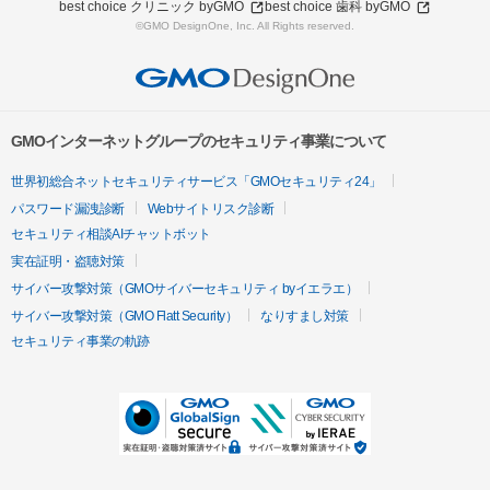
best choice クリニック byGMO
best choice 歯科 byGMO
©GMO DesignOne, Inc. All Rights reserved.
GMOインターネットグループのセキュリティ事業について
世界初総合ネットセキュリティサービス「GMOセキュリティ24」
パスワード漏洩診断
Webサイトリスク診断
セキュリティ相談AIチャットボット
実在証明・盗聴対策
サイバー攻撃対策（GMOサイバーセキュリティ byイエラエ）
サイバー攻撃対策（GMO Flatt Security）
なりすまし対策
セキュリティ事業の軌跡