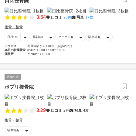
日比整骨院
3.54
口コミ
25件
写真
17枚
接骨・整骨
日祝OK
早朝OK
クーポン有
駐車場有
アクセス
高蔵寺駅から1.8km （徒歩23分）
本日の営業状況
8:30〜12:00 15:00〜19:30
価格帯
￥700〜￥1,000
店舗公式
ポプリ接骨院
3.29
口コミ
2件
写真
4枚
接骨・整骨
駐車場有