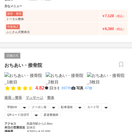
主なメニュー
接骨・整骨
7,128
￥
（税込）
トータル整体
骨盤矯正
6,380
￥
（税込）
ふじさん式整体法
店舗公式
おちあい・接骨院
4.82
口コミ
697件
写真
47枚
接骨・整骨
マッサージ
整体
早朝OK
クーポン有
駐車場有
カード可
QRコード決済可
柔道整復師
アクセス
高蔵寺駅から2.8km
本日の営業状況
定休日
価格帯
￥500〜￥10,000