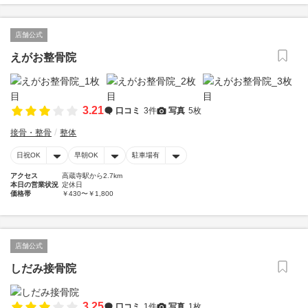
店舗公式
えがお整骨院
3.21
口コミ
3件
写真
5枚
接骨・整骨
整体
日祝OK
早朝OK
駐車場有
アクセス
高蔵寺駅から2.7km
本日の営業状況
定休日
価格帯
￥430〜￥1,800
店舗公式
しだみ接骨院
3.25
口コミ
1件
写真
1枚