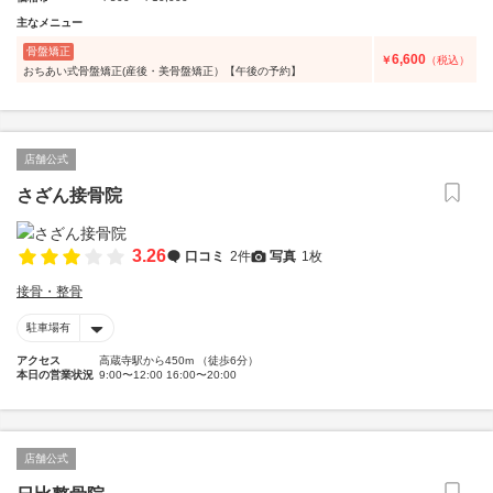
主なメニュー
骨盤矯正
6,600
￥
（税込）
おちあい式骨盤矯正(産後・美骨盤矯正）【午後の予約】
店舗公式
さざん接骨院
3.26
口コミ
2件
写真
1枚
接骨・整骨
駐車場有
アクセス
高蔵寺駅から450m （徒歩6分）
本日の営業状況
9:00〜12:00 16:00〜20:00
店舗公式