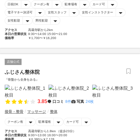
日祝OK
クーポン有
駐車場有
カード可
電子マネー決済可
女性スタッフ
女性インストラクター
女性歓迎
男性歓迎
アクセス
高蔵寺駅から2km
本日の営業状況
9:30〜14:00 15:00〜21:00
価格帯
￥1,700〜￥16,200
店舗公式
ふじさん整体院
『骨盤から全身をみる』
3.85
口コミ
8件
写真
24枚
接骨・整骨
マッサージ
整体
クーポン有
駐車場有
カード可
アクセス
高蔵寺駅から1.8km （徒歩23分）
本日の営業状況
9:00〜13:00 16:00〜20:00
価格帯
￥6,380〜￥7,128