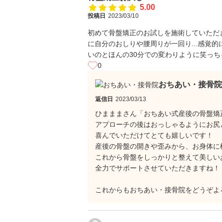
5.00
投稿日
2023/03/10
初めて骨盤矯正のお試しを施術していただ
に自分のおしりや腰周りが一回り...感覚
いのとほんの30分での変わりように笑っ
0
おちあい・接骨院
返信日
2023/03/13
ひまままさん「おちあい式産後の骨盤矯
アプローチの後はおっしゃるようにお尻と腰
喜んでいただけてとても嬉しいです！
産後の骨盤の開きや歪みから、お身体に
これから骨盤をしっかりと整えて美しい
全力でサポートさせていただきますね！
これからもおちあい・接骨院をどうぞよ