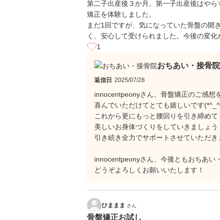
第二子出産後３か月。第一子出産後はやら
矯正を体験しました。
まだ1回ですが、気になっていた骨盤の開
く、安心して受けられました。今後の変化
1
おちあい・接骨院
返信日
2025/07/28
innocentpeonyさん、骨盤矯正のご
喜んでいただけてとても嬉しいです(*^_^*
これから更にもっと腰回りを引き締めて
美しいお身体づくりをしていきましょう
引き続き全力でサポートさせていただき
innocentpeonyさん、今後ともおちあ
どうぞよろしくお願いいたします！
ひままま
さん
骨盤矯正お試し