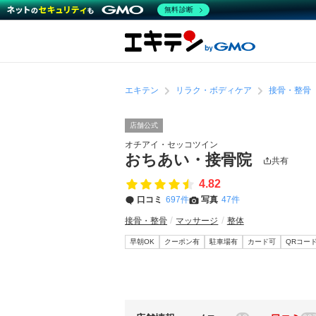
無料診断
エキテン
リラク・ボディケア
接骨・整骨
店舗公式
オチアイ・セッコツイン
おちあい・接骨院
共有
4.82
口コミ
697件
写真
47件
接骨・整骨
マッサージ
整体
早朝OK
クーポン有
駐車場有
カード可
QRコー