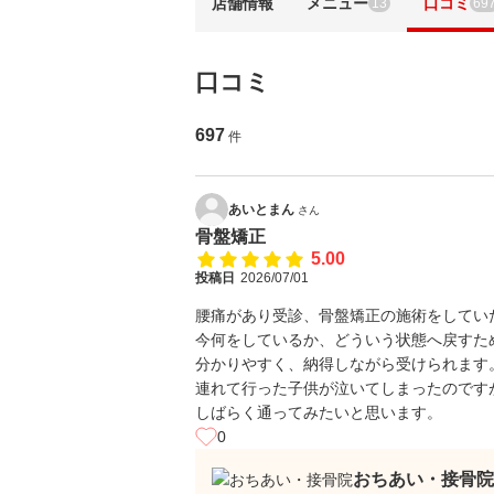
店舗情報
メニュー
口コミ
13
69
口コミ
697
件
あいとまん
さん
骨盤矯正
5.00
投稿日
2026/07/01
腰痛があり受診、骨盤矯正の施術をしてい
今何をしているか、どういう状態へ戻すた
分かりやすく、納得しながら受けられます
連れて行った子供が泣いてしまったのです
しばらく通ってみたいと思います。
0
おちあい・接骨院