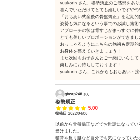
yuukorin さん、姿勢矯正のご感想を
喜んでいただけてとても嬉しいです!(^^)!
「おちあい式産後の骨盤矯正」を定期的
姿勢も気になるという事でのお試し施術
アプローチの後は背すじがまっすぐに伸
とても美しいプロポーションができまし
おっしゃるようにこちらの施術も定期的
お身体を整えていきましょう！
また次回もお子さんとご一緒にいらして
楽しみにお待ちしております！
yuukorin さん、これからもおちあ
gbwrp248
さん
姿勢矯正
5.00
投稿日
2022/04/06
以前から骨盤矯正などでお世話になってい
受けました。
猫背や反り腰など自分でも気になっていた