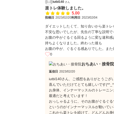
iutbl140
さん
楽トレ体験しました。
5.00
投稿日
2023/02/20
利用日
2023/02/04
ダイエットしたくて、知り合いから楽トレ
不安な思いでしたが、先生の丁寧な説明で
お腹の中がぐるぐる回るように変な違和感
持ちよくなりました。終わった後も
お腹の中が、ぐるぐる感ありでした。また
0
おちあい・接骨院
返信日
2023/02/20
iutbl140さん、ご感想をありがとうござ
喜んでいただけてとても嬉しいです(*^_^*
お身体、インナーマッスルのトレーニン
最適だと考えています！
おっしゃるように、そのお腹がぐるぐる
というのがインナーマッスルが動いてい
これから楽トレを続けて、どんどんお身