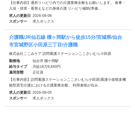
【仕事内容】通所リハビリ内での介護業務全般をお願いします。 食事・
入浴・排泄・着替えなどの身体介護 リハビリ補助(準備…
求人の更新日
2026-08-06
スポンサー
求人ボックス
介護職/JR仙石線 榴ヶ岡駅から徒歩15分/宮城県/仙台
市宮城野区小田原三丁目/介護職
株式会社ここみケア 訪問看護ステーションここさいむら小田原
勤務地
仙台市 榴ケ岡駅
給与タイプ
月給16万8,840円
雇用形態
正社員
【仕事内容】訪問看護ステーションここさいむら小田原(看護小規模多機
能型居宅介護)における介護業務全般。 利用者様が住み…
求人の更新日
2026-08-05
スポンサー
求人ボックス