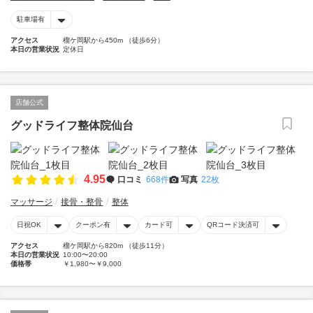
駐車場有
アクセス
榴ケ岡駅から450m （徒歩6分）
本日の営業状況
定休日
店舗公式
グッドライフ整体院仙台
4.95
口コミ
668件
写真
22枚
マッサージ
接骨・整骨
整体
日祝OK
クーポン有
カード可
QRコード決済可
アクセス
榴ケ岡駅から820m （徒歩11分）
本日の営業状況
10:00〜20:00
価格帯
￥1,980〜￥9,000