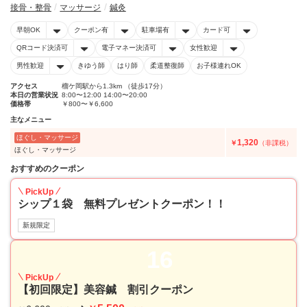
接骨・整骨
マッサージ
鍼灸
早朝OK
クーポン有
駐車場有
カード可
QRコード決済可
電子マネー決済可
女性歓迎
男性歓迎
きゆう師
はり師
柔道整復師
お子様連れOK
アクセス
榴ケ岡駅から1.3km （徒歩17分）
本日の営業状況
8:00〜12:00 14:00〜20:00
価格帯
￥800〜￥6,600
主なメニュー
ほぐし・マッサージ
1,320
￥
（非課税）
ほぐし・マッサージ
おすすめのクーポン
PickUp
シップ１袋 無料プレゼントクーポン！！
新規限定
16
PickUp
【初回限定】美容鍼 割引クーポン