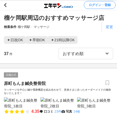
ログイン・登録
榴ケ岡駅周辺のおすすめマッサージ店
変更
検索条件
榴ケ岡駅
マッサージ
日祝OK
早朝OK
21時以降OK
37
件
店舗公式
原町もんま鍼灸整骨院
マッサージを中心に鍼や電療機器を組み合わせて、患者さまに合ったオーダーメイドの施術
をいたします！
4.35
口コミ
23件
写真
14枚