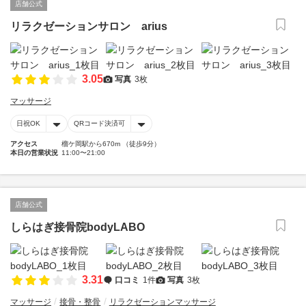
店舗公式
リラクゼーションサロン arius
3.05
写真
3枚
マッサージ
日祝OK
QRコード決済可
アクセス
榴ケ岡駅から670m （徒歩9分）
本日の営業状況
11:00〜21:00
店舗公式
しらはぎ接骨院bodyLABO
3.31
口コミ
1件
写真
3枚
マッサージ
接骨・整骨
リラクゼーションマッサージ