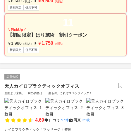
5,500
6,600
￥
￥
（税込）
（税込）
新規限定
併用不可
11
PickUp
【初回限定】はり施術 割引クーポン
1,750
1,980
￥
￥
（税込）
（税込）
新規限定
併用不可
店舗公式
天人カイロプラクティックオフィス
全国より来所。一瞬の調整は、一生もの。これぞスペシフィック！
4.69
口コミ
57件
写真
25枚
カイロプラクティック
マッサージ
整体