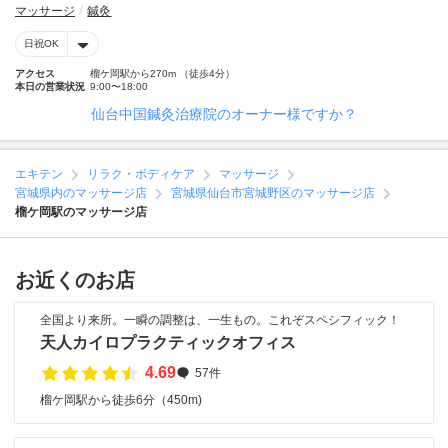
マッサージ
鍼灸
日祝OK
アクセス
榴ケ岡駅から270m （徒歩4分）
本日の営業状況
9:00〜18:00
仙台中国鍼灸治療院のオーナー様ですか？
エキテン
リラク・ボディケア
マッサージ
宮城県内のマッサージ店
宮城県仙台市宮城野区のマッサージ店
榴ケ岡駅のマッサージ店
お近くのお店
全国より来所。一瞬の調整は、一生もの。これぞスペシフィック！
天人カイロプラクティックオフィス
4.69
57件
榴ケ岡駅から徒歩6分（450m)