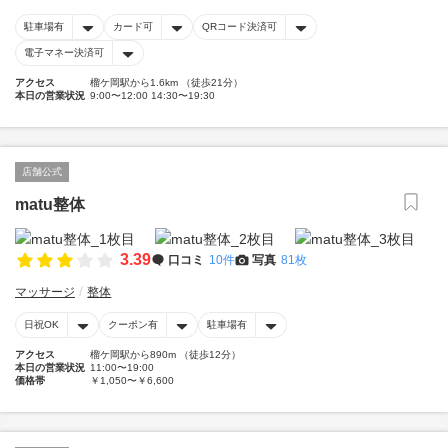
駐車場有
カード可
QRコード決済可
電子マネー決済可
アクセス
榴ケ岡駅から1.6km （徒歩21分）
本日の営業状況
9:00〜12:00 14:30〜19:30
店舗公式
matu整体
3.39
口コミ
10件
写真
81枚
マッサージ
整体
日祝OK
クーポン有
駐車場有
アクセス
榴ケ岡駅から890m （徒歩12分）
本日の営業状況
11:00〜19:00
価格帯
￥1,050〜￥6,600