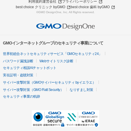
利用規約
運営会社
プライバシーポリシー
best choice クリニック byGMO
best choice 歯科 byGMO
©GMO DesignOne, Inc. All Rights reserved.
GMOインターネットグループのセキュリティ事業について
世界初総合ネットセキュリティサービス「GMOセキュリティ24」
パスワード漏洩診断
Webサイトリスク診断
セキュリティ相談AIチャットボット
実在証明・盗聴対策
サイバー攻撃対策（GMOサイバーセキュリティ byイエラエ）
サイバー攻撃対策（GMO Flatt Security）
なりすまし対策
セキュリティ事業の軌跡