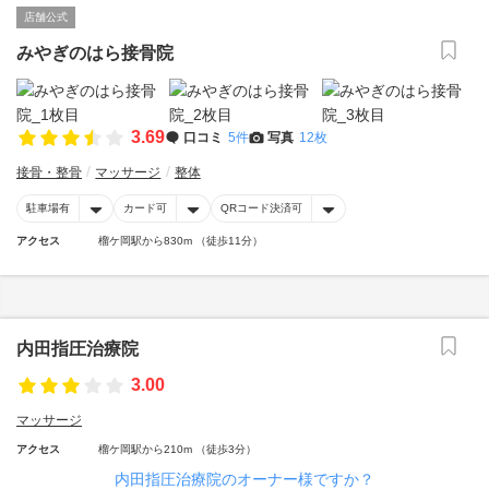
店舗公式
みやぎのはら接骨院
3.69
口コミ
5件
写真
12枚
接骨・整骨
マッサージ
整体
駐車場有
カード可
QRコード決済可
アクセス
榴ケ岡駅から830m （徒歩11分）
内田指圧治療院
3.00
マッサージ
アクセス
榴ケ岡駅から210m （徒歩3分）
内田指圧治療院のオーナー様ですか？