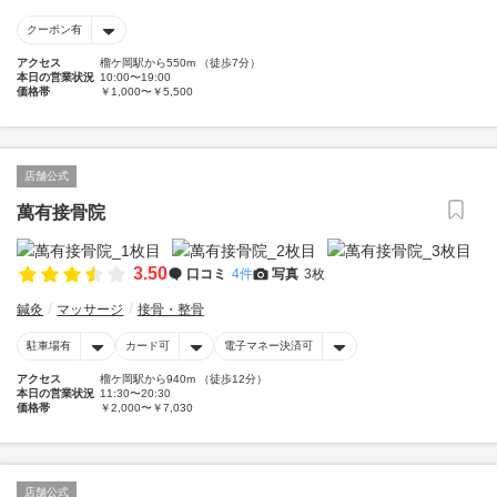
クーポン有
アクセス
榴ケ岡駅から550m （徒歩7分）
本日の営業状況
10:00〜19:00
価格帯
￥1,000〜￥5,500
店舗公式
萬有接骨院
3.50
口コミ
4件
写真
3枚
鍼灸
マッサージ
接骨・整骨
駐車場有
カード可
電子マネー決済可
アクセス
榴ケ岡駅から940m （徒歩12分）
本日の営業状況
11:30〜20:30
価格帯
￥2,000〜￥7,030
店舗公式