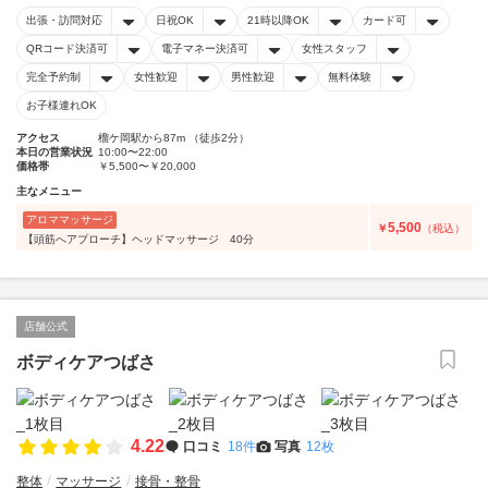
出張・訪問対応
日祝OK
21時以降OK
カード可
QRコード決済可
電子マネー決済可
女性スタッフ
完全予約制
女性歓迎
男性歓迎
無料体験
お子様連れOK
アクセス
榴ケ岡駅から87m （徒歩2分）
本日の営業状況
10:00〜22:00
価格帯
￥5,500〜￥20,000
主なメニュー
アロママッサージ
5,500
￥
（税込）
【頭筋へアプローチ】ヘッドマッサージ 40分
店舗公式
ボディケアつばさ
4.22
口コミ
18件
写真
12枚
整体
マッサージ
接骨・整骨