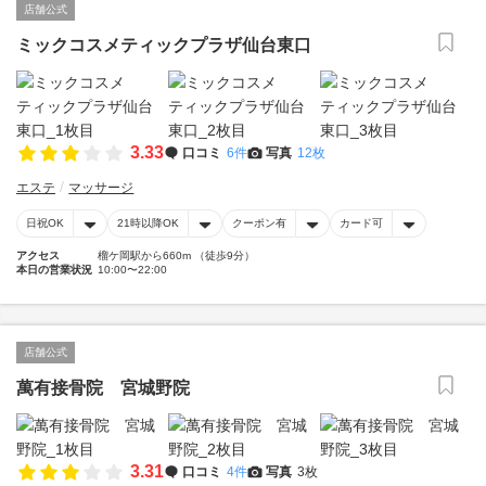
店舗公式
ミックコスメティックプラザ仙台東口
3.33
口コミ
6件
写真
12枚
エステ
マッサージ
日祝OK
21時以降OK
クーポン有
カード可
アクセス
榴ケ岡駅から660m （徒歩9分）
本日の営業状況
10:00〜22:00
店舗公式
萬有接骨院 宮城野院
3.31
口コミ
4件
写真
3枚