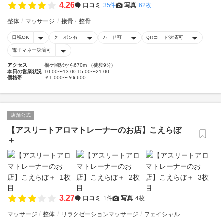
4.26
口コミ
35件
写真
62枚
整体
マッサージ
接骨・整骨
日祝OK
クーポン有
カード可
QRコード決済可
電子マネー決済可
アクセス
榴ケ岡駅から670m （徒歩9分）
本日の営業状況
10:00〜13:00 15:00〜21:00
価格帯
￥1,000〜￥6,600
店舗公式
【アスリートアロマトレーナーのお店】こえらぼ
＋
3.27
口コミ
1件
写真
4枚
マッサージ
整体
リラクゼーションマッサージ
フェイシャル