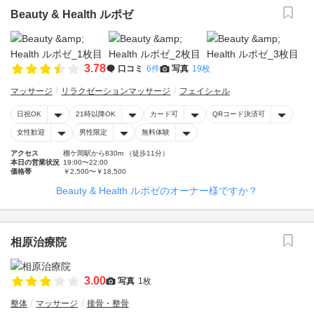
Beauty & Health ルポゼ
3.78
口コミ
6件
写真
19枚
マッサージ
リラクゼーションマッサージ
フェイシャル
日祝OK
21時以降OK
カード可
QRコード決済可
女性歓迎
男性限定
無料体験
アクセス
榴ケ岡駅から830m （徒歩11分）
本日の営業状況
19:00〜22:00
価格帯
￥2,500〜￥18,500
Beauty & Health ルポゼのオーナー様ですか？
相原治療院
3.00
写真
1枚
整体
マッサージ
接骨・整骨