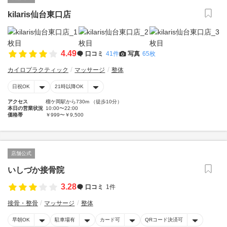
kilaris仙台東口店
4.49
口コミ
41件
写真
65枚
カイロプラクティック
マッサージ
整体
日祝OK
21時以降OK
アクセス
榴ケ岡駅から730m （徒歩10分）
本日の営業状況
10:00〜22:00
価格帯
￥999〜￥9,500
店舗公式
いしづか接骨院
3.28
口コミ
1件
接骨・整骨
マッサージ
整体
早朝OK
駐車場有
カード可
QRコード決済可