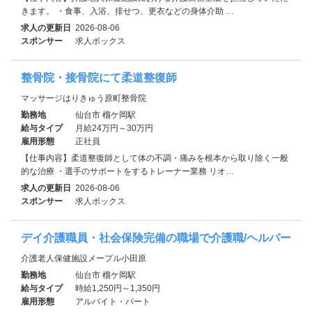
きます。 ・食事、入浴、排せつ、更衣などの身体介助 …
求人の更新日
2026-08-06
スポンサー
求人ボックス
整骨院・接骨院にて柔道整復師
マッサージはりきゅう原町整骨院
勤務地
仙台市 榴ケ岡駅
給与タイプ
月給24万円～30万円
雇用形態
正社員
【仕事内容】柔道整復師として体の不調・痛みを根本から取り除く一般
的な治療 ・選手のサポートをするトレーナー業務 リオ…
求人の更新日
2026-08-06
スポンサー
求人ボックス
デイ介護職員・社会保険完備の職場で介護職/ヘルパー
介護老人保健施設メープル小田原
勤務地
仙台市 榴ケ岡駅
給与タイプ
時給1,250円～1,350円
雇用形態
アルバイト・パート