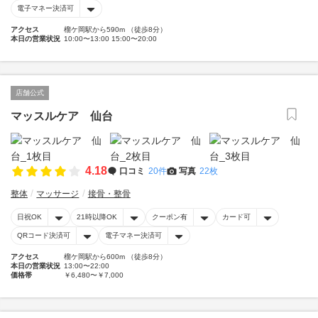
電子マネー決済可
アクセス
榴ケ岡駅から590m （徒歩8分）
本日の営業状況
10:00〜13:00 15:00〜20:00
店舗公式
マッスルケア 仙台
4.18
口コミ
20件
写真
22枚
整体
マッサージ
接骨・整骨
日祝OK
21時以降OK
クーポン有
カード可
QRコード決済可
電子マネー決済可
アクセス
榴ケ岡駅から600m （徒歩8分）
本日の営業状況
13:00〜22:00
価格帯
￥6,480〜￥7,000