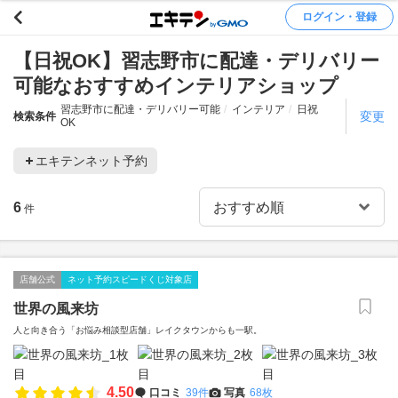
ログイン・登録
【日祝OK】習志野市に配達・デリバリー
可能なおすすめインテリアショップ
習志野市に配達・デリバリー可能
インテリア
日祝
変更
検索条件
OK
エキテンネット予約
6
件
店舗公式
ネット予約スピードくじ対象店
世界の風来坊
人と向き合う「お悩み相談型店舗」レイクタウンからも一駅。
4.50
口コミ
39件
写真
68枚