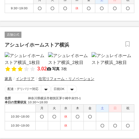
9:30~19:00
休
店舗公式
アシュレイホームストア横浜
3.02
写真
3枚
家具
インテリア
住宅リフォーム・リノベーション
配達・デリバリー対応
日祝OK
住所
神奈川県横浜市都筑区茅ケ崎中央55-1
本日の営業状況
10:30〜18:00
月
火
水
木
金
土
日
祝
10:30~18:00
休
10:30~19:00
休