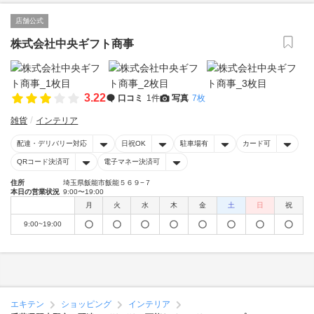
店舗公式
株式会社中央ギフト商事
3.22
口コミ
1件
写真
7枚
雑貨
インテリア
配達・デリバリー対応
日祝OK
駐車場有
カード可
QRコード決済可
電子マネー決済可
住所
埼玉県飯能市飯能５６９−７
本日の営業状況
9:00〜19:00
月
火
水
木
金
土
日
祝
9:00~19:00
エキテン
ショッピング
インテリア