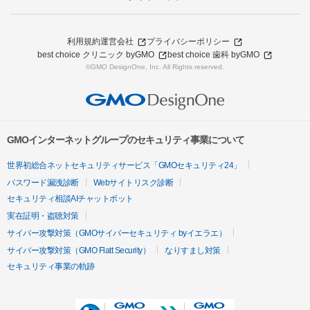
利用規約
運営会社
プライバシーポリシー
best choice クリニック byGMO
best choice 歯科 byGMO
©GMO DesignOne, Inc. All Rights reserved.
GMOインターネットグループのセキュリティ事業について
世界初総合ネットセキュリティサービス「GMOセキュリティ24」
パスワード漏洩診断
Webサイトリスク診断
セキュリティ相談AIチャットボット
実在証明・盗聴対策
サイバー攻撃対策（GMOサイバーセキュリティ byイエラエ）
サイバー攻撃対策（GMO Flatt Security）
なりすまし対策
セキュリティ事業の軌跡