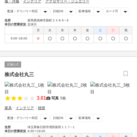
服・洋服
インテリア
アクセサリー・ジュエリー
配達・デリバリー対応
日祝OK
駐車場有
カード可
住所
群馬県高崎市新町２４８９−６
本日の営業状況
定休日
月
火
水
木
金
土
日
祝
9:00~18:00
休
店舗公式
株式会社丸三
3.01
写真
5枚
家具
インテリア
雑貨
配達・デリバリー対応
日祝OK
駐車場有
住所
埼玉県春日部市増田新田１１７−１
本日の営業状況
9:30〜19:00
月
火
水
木
金
土
日
祝