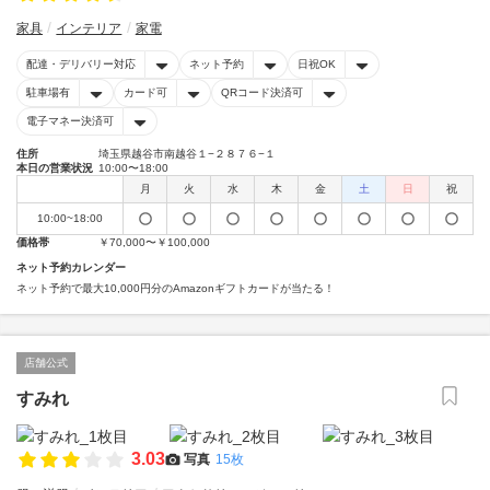
家具
インテリア
家電
配達・デリバリー対応
ネット予約
日祝OK
駐車場有
カード可
QRコード決済可
電子マネー決済可
住所
埼玉県越谷市南越谷１−２８７６−１
本日の営業状況
10:00〜18:00
月
火
水
木
金
土
日
祝
10:00~18:00
価格帯
￥70,000〜￥100,000
ネット予約カレンダー
ネット予約で最大10,000円分のAmazonギフトカードが当たる！
店舗公式
すみれ
3.03
写真
15枚