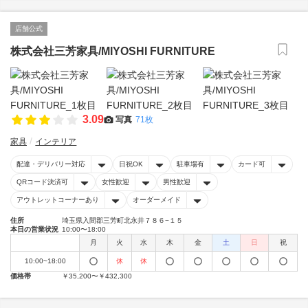
店舗公式
株式会社三芳家具/MIYOSHI FURNITURE
3.09
写真
71枚
家具
インテリア
配達・デリバリー対応
日祝OK
駐車場有
カード可
QRコード決済可
女性歓迎
男性歓迎
アウトレットコーナーあり
オーダーメイド
住所
埼玉県入間郡三芳町北永井７８６−１５
本日の営業状況
10:00〜18:00
月
火
水
木
金
土
日
祝
10:00~18:00
休
休
価格帯
￥35,200〜￥432,300