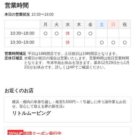
営業時間
本日の営業状況
10:30〜18:00
月
火
水
木
金
土
日
祝
10:30~18:00
休
10:30~19:00
休
営業時間補足
平日は18時閉店です。土日祝日は19時閉店となります。
定休日補足
水曜日が祝日の場合は営業いたします。営業時間は祝日営業時間
となります。 年末年始お休みを頂きます。基本12月29日から1月
2日がお休みです。詳しくはHPでご確認ください。
お近くのお店
横浜・都内の単身引越し：格安5,500円～！引越しに伴う諸作業もお任
せ。安心して迎える夢の新生活♪
リトルムービング
35%UP
割増クーポン発行中