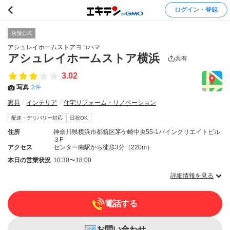
ログイン・登録
店舗公式
アシュレイホームストアヨコハマ
アシュレイホームストア横浜
共有
3.02
写真
3件
家具
インテリア
住宅リフォーム・リノベーション
配達・デリバリー対応
日祝OK
住所
神奈川県横浜市都筑区茅ケ崎中央55-1パインクリエイトビル
３F
アクセス
センター南駅から徒歩3分（220m）
本日の営業状況
10:30〜18:00
詳細情報を見る
電話する
お問い合わせ