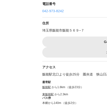
電話番号
042-973-8242
住所
埼玉県飯能市飯能５６９−７
G
アクセス
飯能駅北口より徒歩25分 圏央道 狭山日
最寄駅
飯能駅
から1.8km （徒歩23分）
東飯能駅
から2.3km
バス停
本郷から140m （徒歩2分）