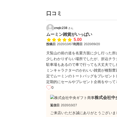
口コミ
znqlc238
さん
ムーミン雑貨がいっぱい
5.00
投稿日
2020/10/07
利用日
2020/09/20
天覧山の前の道を名栗方面に少し行った所
少しわかりずらい場所でしたが、折込チラ
駐車場もあるので車で行っても大丈夫でし
ミンキャラクターのかわいい雑貨が種類豊
定でムーミンのトートバッグをプレゼント
定期的にセールやプレゼント企画をやって
0
株式会社中
返信日
2020/10/27
ご来店いただき誠にありがとうございま