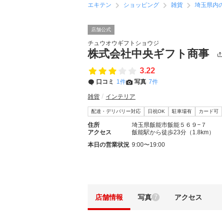
エキテン
ショッピング
雑貨
埼玉県内
店舗公式
チュウオウギフトショウジ
株式会社中央ギフト商事
3.22
口コミ
1件
写真
7件
雑貨
インテリア
配達・デリバリー対応
日祝OK
駐車場有
カード可
住所
埼玉県飯能市飯能５６９−７
アクセス
飯能駅から徒歩23分（1.8km）
本日の営業状況
9:00〜19:00
店舗情報
写真
アクセス
7