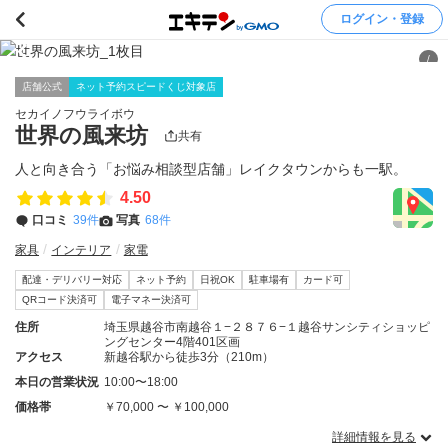
ログイン・登録
/
店舗公式
ネット予約スピードくじ対象店
セカイノフウライボウ
世界の風来坊
共有
人と向き合う「お悩み相談型店舗」レイクタウンからも一駅。
4.50
口コミ
39件
写真
68件
家具
インテリア
家電
配達・デリバリー対応
ネット予約
日祝OK
駐車場有
カード可
QRコード決済可
電子マネー決済可
住所
埼玉県越谷市南越谷１−２８７６−１越谷サンシティショッピ
ングセンター4階401区画
アクセス
新越谷駅から徒歩3分（210m）
本日の営業状況
10:00〜18:00
価格帯
￥70,000 〜 ￥100,000
詳細情報を見る