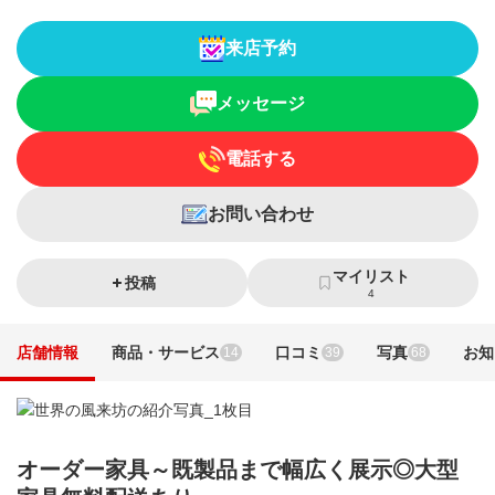
来店予約
メッセージ
電話する
お問い合わせ
マイリスト
投稿
4
店舗情報
商品・サービス
口コミ
写真
お知
14
39
68
オーダー家具～既製品まで幅広く展示◎大型