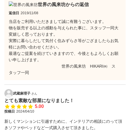
世界の風来坊からの返信
返信日
2019/11/08
当店をご利用いただきまして誠に有難うございます。
物を販売する以上の感動を与えられた事に、スタッフ一同大
変嬉しく思っております。
実際に暮らしだして気付く住みずらさ等がござましたらお気
軽にお問い合わせください。
最適なご提案を続けていきますので、今後ともよろしくお願
い申し上げます。
世界の風来坊 HIKARI㈱ ス
タッフ一同
武蔵麻理子
さん
とても素敵な部屋になりました！
5.00
投稿日
2024/04/10
新しくマンションに引越すために、インテリアの相談にのって頂
きソファやベッドなど一式購入させて頂きました。