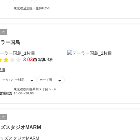
東京都足立区千住仲町2-3
公式
ーラー国島
3.03
写真
4枚
洋服
・デリバリー対応
カード可
東京都墨田区菊川２丁目５−９
営業状況
10:00〜20:00
公式
ズスタジオMARM