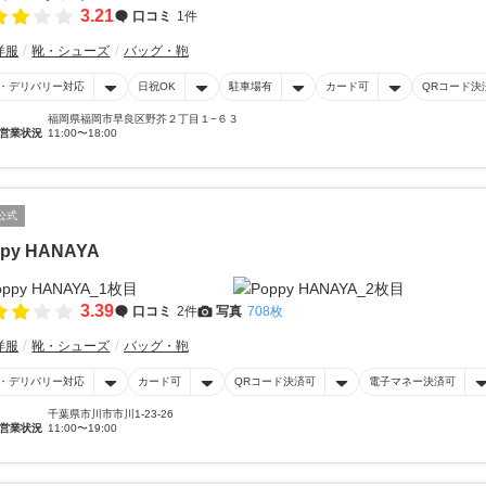
3.21
口コミ
1件
洋服
靴・シューズ
バッグ・鞄
・デリバリー対応
日祝OK
駐車場有
カード可
QRコード決
福岡県福岡市早良区野芥２丁目１−６３
営業状況
11:00〜18:00
公式
py HANAYA
3.39
口コミ
2件
写真
708枚
洋服
靴・シューズ
バッグ・鞄
・デリバリー対応
カード可
QRコード決済可
電子マネー決済可
千葉県市川市市川1-23-26
営業状況
11:00〜19:00