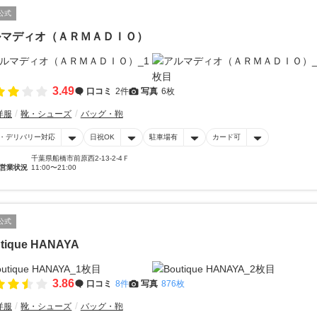
公式
ルマディオ（ＡＲＭＡＤＩＯ）
3.49
口コミ
2件
写真
6枚
洋服
靴・シューズ
バッグ・鞄
・デリバリー対応
日祝OK
駐車場有
カード可
千葉県船橋市前原西2-13-2-4Ｆ
営業状況
11:00〜21:00
公式
tique HANAYA
3.86
口コミ
8件
写真
876枚
洋服
靴・シューズ
バッグ・鞄