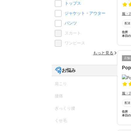
トップス
ジャケット・アウター
服・
パンツ
配達
住所
スカート
本日の
ワンピース
もっと見る
店舗
Pop
お悩み
肩こり
服・
腰痛
配達
ぎっくり腰
住所
本日の
くせ毛