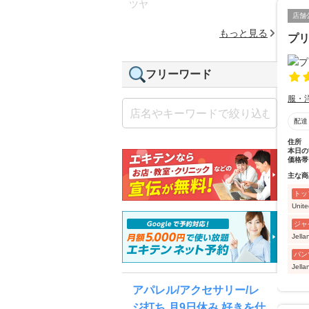
ツヤ
店舗
もっと見る
プ
フリーワード
服・
配達
住所
本日の
価格帯
主な商
トッ
Uni
ジャ
Jel
パン
Jel
アパレル/アクセサリー/レ
ジ打ち 月9日休み 好きを仕