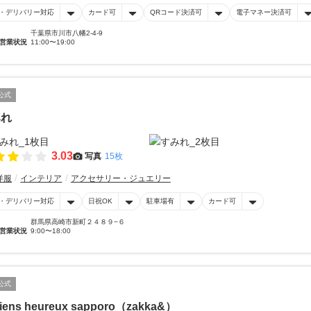
・デリバリー対応
カード可
QRコード決済可
電子マネー決済可
千葉県市川市八幡2-4-9
営業状況
11:00〜19:00
公式
みれ
3.03
写真
15枚
洋服
インテリア
アクセサリー・ジュエリー
・デリバリー対応
日祝OK
駐車場有
カード可
群馬県高崎市新町２４８９−６
営業状況
9:00〜18:00
公式
iens heureux sapporo（zakka&）