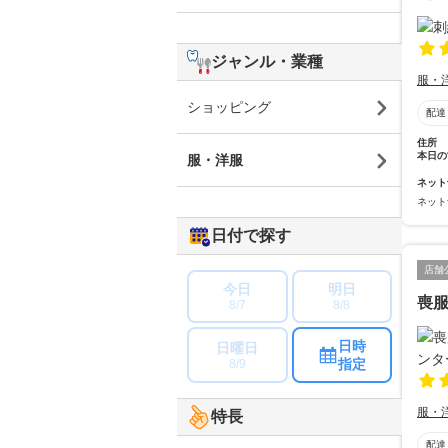
ジャンル・業種
服・
ショッピング
配達
住所
本日の
服・洋服
ネット
ネット
日付で探す
店舗
今日
明日
喪
8/7
8/8
日時
日曜日
指定
8/9
服・
特長
配達