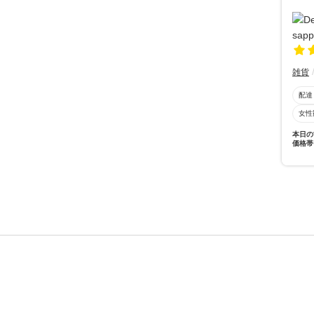
雑貨
配達
女性
本日の
価格帯