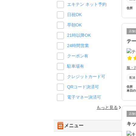
エキテン ネット予約
住所
日祝OK
早朝OK
店舗
21時以降OK
テ
24時間営業
クーポン有
駐車場有
服・
クレジットカード可
配達
QRコード決済可
住所
本日の
電子マネー決済可
もっと見る
店舗
キッ
メニュー