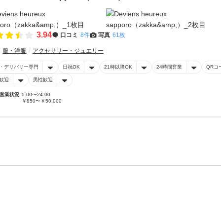
3.94
口コミ
8件
写真
61枚
服・洋服
アクセサリー・ジュエリー
・デリバリー専門
日祝OK
21時以降OK
24時間営業
QRコ
歓迎
男性歓迎
営業状況
0:00〜24:00
￥850〜￥50,000