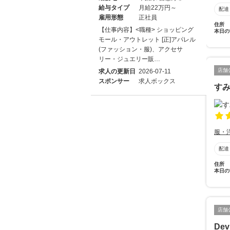
給与タイプ
月給22万円～
配達
雇用形態
正社員
住所
【仕事内容】<職種> ショッピング
本日の
モール・アウトレット [正]アパレル
(ファッション・服)、アクセサ
リー・ジュエリー販…
店舗
求人の更新日
2026-07-11
スポンサー
求人ボックス
す
服・
配達
住所
本日の
店舗
Dev