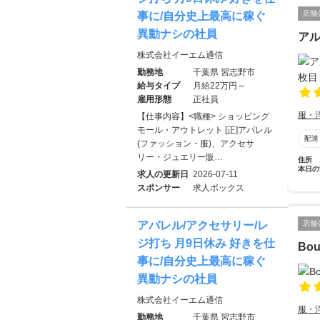
店舗
事に/自分史上最高に稼ぐ
異動ナシの社員
ア
株式会社イーエム通信
勤務地
千葉県 習志野市
給与タイプ
月給22万円～
雇用形態
正社員
服・
【仕事内容】<職種> ショッピング
モール・アウトレット [正]アパレル
配達
(ファッション・服)、アクセサ
リー・ジュエリー販…
住所
本日の
求人の更新日
2026-07-11
スポンサー
求人ボックス
店舗
アパレル/アクセサリー/レ
ジ打ち 月9日休み 好きを仕
Bou
事に/自分史上最高に稼ぐ
異動ナシの社員
株式会社イーエム通信
服・
勤務地
千葉県 習志野市