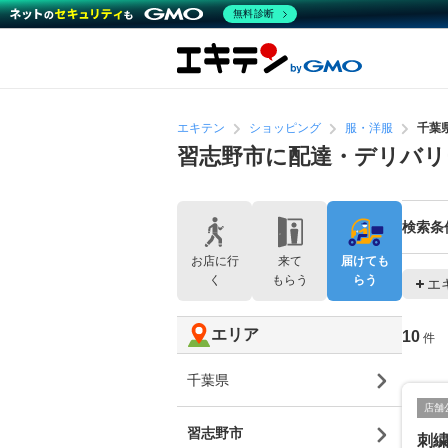
無料診断
エキテン
ショッピング
服・洋服
千葉
習志野市に配達・デリバリ
検索条
お店に行
来て
届けても
く
もらう
らう
エ
エリア
10
件
千葉県
店舗
習志野市
刺繍