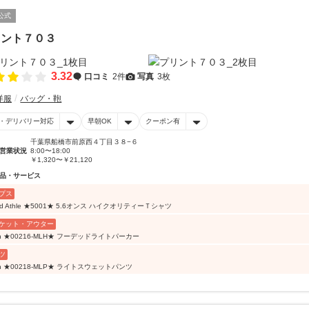
公式
リント７０３
3.32
口コミ
2件
写真
3枚
洋服
バッグ・鞄
・デリバリー対応
早朝OK
クーポン有
千葉県船橋市前原西４丁目３８−６
営業状況
8:00〜18:00
￥1,320〜￥21,120
品・サービス
プス
ted Athle ★5001★ 5.6オンス ハイクオリティーＴシャツ
ケット・アウター
lan ★00216-MLH★ フーデッドライトパーカー
ツ
lan ★00218-MLP★ ライトスウェットパンツ