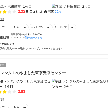
3.23
口コミ
1件
写真
20枚
洋服
・デリバリー対応
ネット予約
クーポン有
群馬県伊勢崎市東小保方町3126
営業状況
9:00〜18:00
予約空きあり
予約カレンダー
予約で最大10,000円分のAmazonギフトカードが当たる！
公式
服レンタルのやました東京受取センター
3.01
洋服
・デリバリー対応