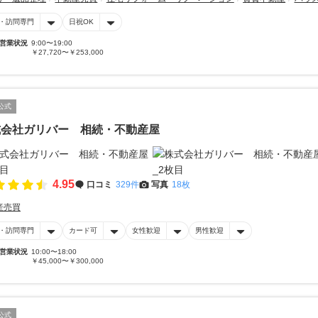
・訪問専門
日祝OK
営業状況
9:00〜19:00
￥27,720〜￥253,000
公式
式会社ガリバー 相続・不動産屋
4.95
口コミ
329件
写真
18枚
産売買
・訪問専門
カード可
女性歓迎
男性歓迎
営業状況
10:00〜18:00
￥45,000〜￥300,000
公式