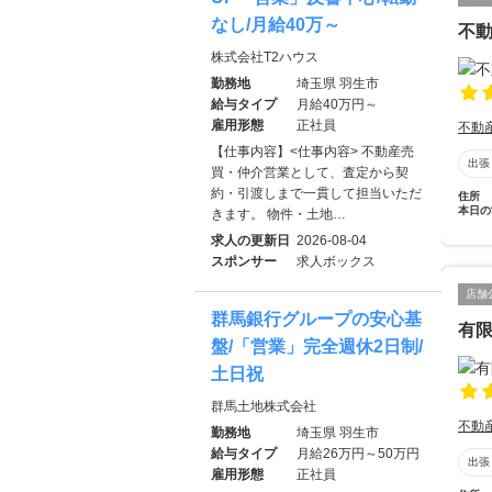
なし/月給40万～
不動
株式会社T2ハウス
勤務地
埼玉県 羽生市
給与タイプ
月給40万円～
雇用形態
正社員
不動
【仕事内容】<仕事内容> 不動産売
出張
買・仲介営業として、査定から契
約・引渡しまで一貫して担当いただ
住所
本日の
きます。 物件・土地…
求人の更新日
2026-08-04
スポンサー
求人ボックス
店舗
群馬銀行グループの安心基
有
盤/「営業」完全週休2日制/
土日祝
群馬土地株式会社
不動
勤務地
埼玉県 羽生市
給与タイプ
月給26万円～50万円
出張
雇用形態
正社員