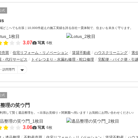
公式
us
域どこへでも出張｜10,000件超えの施工実績を誇る自社一貫体制で、住まいを末永く守ります。
3.07
写真
6枚
産売買
住宅リフォーム・リノベーション
賃貸不動産
ハウスクリーニング
害
屋・代行サービス
トイレつまり・水漏れ修理・蛇口修理
宅配便・バイク便・引
・訪問専門
公式
品整理の笑ウ門
利用して賢く遺品整理を。＜出張お見積り＞関東圏へ伺います！お気軽にお問い合わせください♪
3.06
写真
6枚
け・遺品整理
不動産売買
住宅リフォーム・リノベーション
賃貸不動産
ハウ