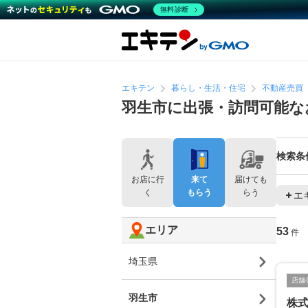
無料診断
エキテン
暮らし・生活・住宅
不動産売買
羽生市に出張・訪問可能な
検索条
お店に行
来て
届けても
く
もらう
らう
エ
エリア
53
件
埼玉県
店舗
羽生市
株