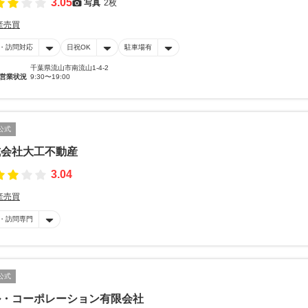
3.05
写真
2枚
産売買
・訪問対応
日祝OK
駐車場有
千葉県流山市南流山1-4-2
営業状況
9:30〜19:00
公式
式会社大工不動産
3.04
産売買
・訪問専門
公式
ル・コーポレーション有限会社