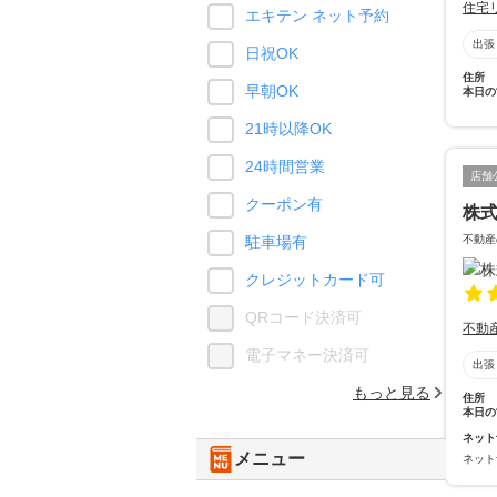
住宅
エキテン ネット予約
出張
日祝OK
住所
早朝OK
本日の
21時以降OK
24時間営業
店舗
クーポン有
株
不動産
駐車場有
クレジットカード可
QRコード決済可
不動
電子マネー決済可
出張
もっと見る
住所
本日の
ネット
メニュー
ネット