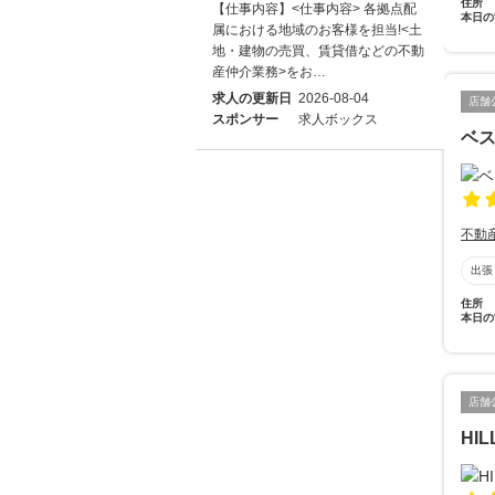
住所
【仕事内容】<仕事内容> 各拠点配
本日の
属における地域のお客様を担当!<土
地・建物の売買、賃貸借などの不動
産仲介業務>をお…
求人の更新日
2026-08-04
店舗
スポンサー
求人ボックス
ベ
不動
出張
住所
本日の
店舗
HI