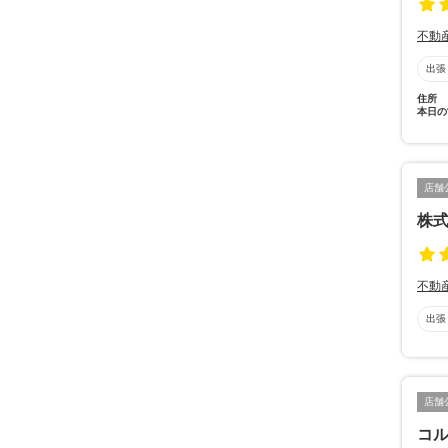
不動
出張
住所
本日の
店舗
株
不動
出張
店舗
コ