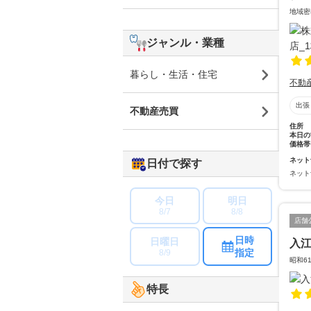
地域密
ジャンル・業種
暮らし・生活・住宅
不動
出張
不動産売買
住所
本日の
価格帯
ネット
日付で探す
ネット
今日
明日
8/7
8/8
店舗
日時
日曜日
入
指定
8/9
昭和6
特長