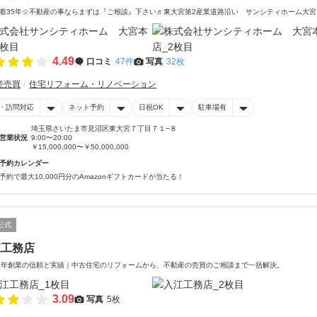
着35年☆不動産の事ならまずは『ご相談』下さい♬東大宮第2産業道路沿い サンシティホーム大宮
4.49
口コミ
47件
写真
32枚
産売買
住宅リフォーム・リノベーション
・訪問対応
ネット予約
日祝OK
駐車場有
埼玉県さいたま市見沼区東大宮７丁目７１−８
営業状況
9:00〜20:00
￥15,000,000〜￥50,000,000
予約カレンダー
予約で最大10,000円分のAmazonギフトカードが当たる！
公式
江工務店
1年創業の信頼と実績｜中古住宅のリフォームから、不動産の売買のご相談まで一括解決。
3.09
写真
5枚