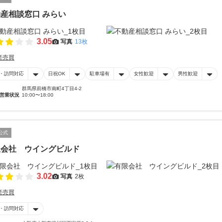
産相談窓口 みらい
3.05
写真
13枚
産売買
・訪問対応
日祝OK
駐車場有
女性歓迎
男性歓迎
群馬県前橋市南町4丁目4-2
営業状況
10:00〜18:00
公式
限会社 ウイングビルド
3.02
写真
2枚
産売買
・訪問対応