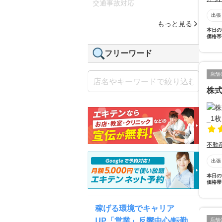
交通事故対応
出張
もっと見る
本日の
価格帯
フリーワード
店舗
株
不動
出張
本日の
価格帯
稼げる環境でキャリア
UP「営業」反響中心/転勤
店舗