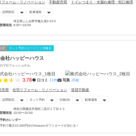
リフォーム・リノベーション
不動産売買
トイレつまり・水漏れ修理・蛇口修理
・訪問対応
駐車場有
埼玉県ふじみ野市亀久保2-23-5
営業状況
9:00〜18:00
公式
ネット予約スピードくじ対象店
式会社ハッピーハウス
のプロフェッショナル
3.78
口コミ
11件
写真
26枚
産売買
住宅リフォーム・リノベーション
賃貸不動産
・訪問対応
ネット予約
日祝OK
駐車場有
神奈川県横浜市旭区二俣川１丁目４３
営業状況
10:00〜20:00
予約カレンダー
予約で最大10,000円分のAmazonギフトカードが当たる！