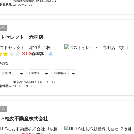
大阪府大阪市淀川区西宮原3-2-1
営業状況
10:00〜17:00
公式
ストセレクト 赤羽店
3.03
写真
11枚
産売買
・訪問対応
日祝OK
駐車場有
東京都北区赤羽１丁目６１−１０
営業状況
10:00〜19:00
公式
LLS桂友不動産株式会社