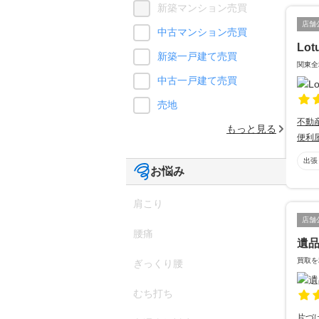
新築マンション売買
店舗
中古マンション売買
Lot
新築一戸建て売買
関東全
中古一戸建て売買
売地
不動
もっと見る
便利
出張
お悩み
肩こり
店舗
腰痛
遺
買取を
ぎっくり腰
むち打ち
片づ