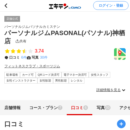
ログイン・登録
店舗公式
パーソナルジムパソナルカミステン
パーソナルジムPASONAL(パソナル)神栖
店
共有
3.74
口コミ
6件
写真
30件
フィットネスクラブ・スポーツジム
駐車場有
カード可
QRコード決済可
電子マネー決済可
女性スタッフ
女性インストラクター
女性歓迎
男性歓迎
レンタル
詳細情報を見る
店舗情報
コース・プラン
口コミ
写真
アク
7
6
30
口コミ