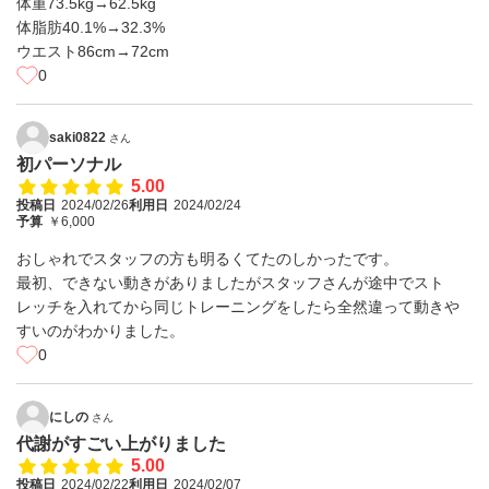
体重73.5kg→62.5kg
体脂肪40.1%→32.3%
ウエスト86cm→72cm
0
saki0822
さん
初パーソナル
5.00
投稿日
2024/02/26
利用日
2024/02/24
予算
￥6,000
おしゃれでスタッフの方も明るくてたのしかったです。
最初、できない動きがありましたがスタッフさんが途中でスト
レッチを入れてから同じトレーニングをしたら全然違って動きや
すいのがわかりました。
0
にしの
さん
代謝がすごい上がりました
5.00
投稿日
2024/02/22
利用日
2024/02/07