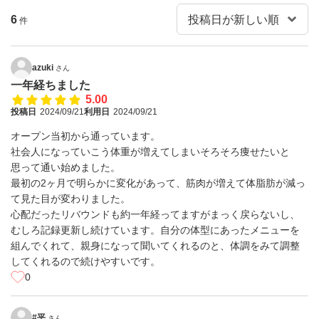
6
件
azuki
さん
一年経ちました
5.00
投稿日
2024/09/21
利用日
2024/09/21
オープン当初から通っています。
社会人になっていこう体重が増えてしまいそろそろ痩せたいと
思って通い始めました。
最初の2ヶ月で明らかに変化があって、筋肉が増えて体脂肪が減っ
て見た目が変わりました。
心配だったリバウンドも約一年経ってますがまっく戻らないし、
むしろ記録更新し続けています。自分の体型にあったメニューを
組んでくれて、親身になって聞いてくれるのと、体調をみて調整
してくれるので続けやすいです。
0
#平
さん