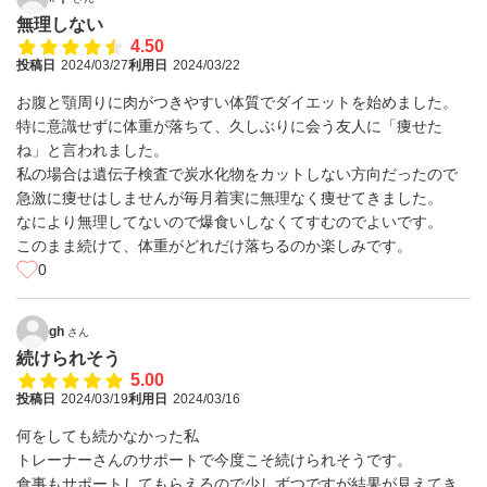
無理しない
4.50
投稿日
2024/03/27
利用日
2024/03/22
お腹と顎周りに肉がつきやすい体質でダイエットを始めました。
特に意識せずに体重が落ちて、久しぶりに会う友人に「痩せた
ね」と言われました。
私の場合は遺伝子検査で炭水化物をカットしない方向だったので
急激に痩せはしませんが毎月着実に無理なく痩せてきました。
なにより無理してないので爆食いしなくてすむのでよいです。
このまま続けて、体重がどれだけ落ちるのか楽しみです。
0
gh
さん
続けられそう
5.00
投稿日
2024/03/19
利用日
2024/03/16
何をしても続かなかった私
トレーナーさんのサポートで今度こそ続けられそうです。
食事もサポートしてもらえるので少しずつですが結果が見えてき