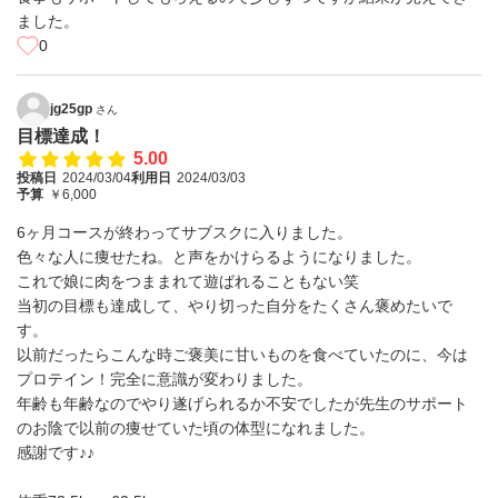
ました。
0
jg25gp
さん
目標達成！
5.00
投稿日
2024/03/04
利用日
2024/03/03
予算
￥6,000
6ヶ月コースが終わってサブスクに入りました。
色々な人に痩せたね。と声をかけらるようになりました。
これで娘に肉をつままれて遊ばれることもない笑
当初の目標も達成して、やり切った自分をたくさん褒めたいで
す。
以前だったらこんな時ご褒美に甘いものを食べていたのに、今は
プロテイン！完全に意識が変わりました。
年齢も年齢なのでやり遂げられるか不安でしたが先生のサポート
のお陰で以前の痩せていた頃の体型になれました。
感謝です♪♪