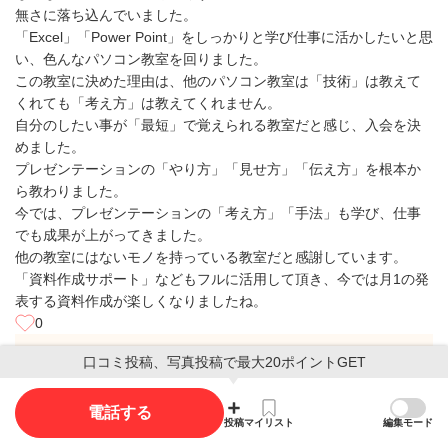
無さに落ち込んでいました。
「Excel」「Power Point」をしっかりと学び仕事に活かしたいと思
い、色んなパソコン教室を回りました。
この教室に決めた理由は、他のパソコン教室は「技術」は教えて
くれても「考え方」は教えてくれません。
自分のしたい事が「最短」で覚えられる教室だと感じ、入会を決
めました。
プレゼンテーションの「やり方」「見せ方」「伝え方」を根本か
ら教わりました。
今では、プレゼンテーションの「考え方」「手法」も学び、仕事
でも成果が上がってきました。
他の教室にはないモノを持っている教室だと感謝しています。
「資料作成サポート」などもフルに活用して頂き、今では月1の発
表する資料作成が楽しくなりましたね。
0
パソコン駆け込み
口コミ投稿、写真投稿で最大20ポイントGET
寺 岡山下中野教
室からの返信
電話する
投稿
マイリスト
編集モード
返信日
2018/06/29