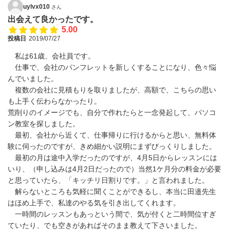
uylvx010
さん
出会えて良かったです。
5.00
投稿日
2019/07/27
私は61歳、会社員です。
仕事で、会社のパンフレットを新しくすることになり、色々悩
んでいました。
複数の会社に見積もりを取りましたが、高額で、こちらの思い
も上手く伝わらなかったり。
荒削りのイメージでも、自分で作れたらと一念発起して、パソコ
ン教室を探しました。
最初、会社から近くて、仕事帰りに行けるからと思い、無料体
験に伺ったのですが、きめ細かい説明にまずびっくりしました。
最初の月は途中入学だったのですが、4月5日からレッスンには
いり、（申し込みは4月2日だったので）当然1ケ月分の料金が必要
と思っていたら、「キッチリ日割りです。」と言われました。
解らないところも気軽に聞くことができるし、本当に田邉先生
はほめ上手で、私達のやる気を引き出してくれます。
一時間のレッスンもあっという間で、気が付くと二時間位すぎ
ていたり、でも空きがあればそのまま教えて下さいました。