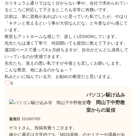
カリキュラム通りではなく分からない事や、会社で求められてい
るところに対応して下さるところも非常に有難いです。
以前は、単に資格があればいいと思っていた私でしたが、やはり
「キチンと覚えるという事が大切なんだな」と今更ながら感じて
います。
教室もアットホームな感じで、楽しくLESSONしています。
先生たちは凄く丁寧で、何回聞いても親切に教えて下さいます。
週2回ペースで通って4ヵ月経ちますが、自分がどんどん成長して
いっているのが実感できます。
先生たち、覚えの悪い私ですが今後とも宜しくお願いします。
こんな教室、他にあるのかなぁ～？
私みたいに悩んでいる方、お勧めの教室だと思いますよ。
0
パソコン駆け込み
寺 岡山下中野教
室からの返信
返信日
2018/07/05
ゲストさん、投稿有難うござます。
確かに最近は大学内でも「MOS資格」のセミナーや講義があ