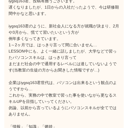
iygsq163君、投稿有難うございます。
遅くなりましたが、1日からの入社だったようで、今は研修期
間中かなと思います。
iygsq163君のように、新社会人になる方が就職が決まり、2月
や3月から、慌てて習いたいという方が
例年多くなってきています。
1～2ヶ月では、はっきり言って間に合いません…
LESSON中にも、よく一緒に話しましたが、大学などで習っ
たパソコンスキルは、はっきり言って
まだまだ社会の中で通用するレベルには達していないようで
す(当教室の生徒の方からお聞きした情報ですが…)
企業はiygsq163君世代は、パソコンは出来るという観点のよ
うですから…
これから、実務の中で教室で習った事を使いながら更なるス
キルUPを目指していってください。
勿論、以前から言っているようにパソコンスキルが全てでは
ありません。
「情報」「知識」「燃焼」