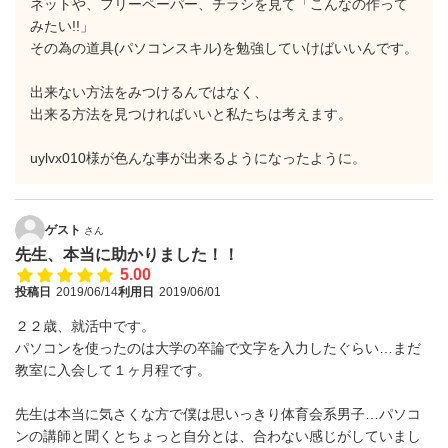
ネットや、フリーペーパー、チラシを見て「こんなの作って
みたい!!」
その為の道具(パソコンスキル)を勉強していけばいいんです。
出来ない方法をみつけるんではなく、
出来る方法を見つければいいと私たちは考えます。
uylvx010様が色んな事が出来るようになったように。
ゲスト
さん
先生、本当に助かりました！！
5.00
投稿日
2019/06/14
利用日
2019/06/01
２２歳、就活中です。
パソコンを使ったのは大学の卒論で文字を入力したぐらい…まだ
教室に入会して１ヶ月程です。
先生は本当に気さくな方で僕は思いっきり体育会系男子…パソコ
ンの講師と聞くとちょっと自分とは、合わない感じがしていまし