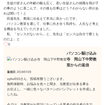
生徒の皆さんの年齢の幅も広く、若い生徒さんの就職を我が子
の事のように喜こんで、その後も仕事はどう？わからない所があ
れば聞いて！と
田邉先生、奥様に出会えて本当に良かったです。
パソコン教室を通して、仕事に向き合う気持ち、人生など考え
る機会を与えていただきました。
私、「センスがないから」と、先生は「センスは自分で磨くも
のだよ」と
0
パソコン駆け込み
寺 岡山下中野教
室からの返信
返信日
2019/07/29
uylvx010さん、投稿有難うございます。
無料体験時、お悩みを色々と聞き、当教室が出来る事を
お伝えし、一緒に色々なパターンのパンフレットを作成しま
したね。
今では、当教室がお世話になっている業者の担当者の方で