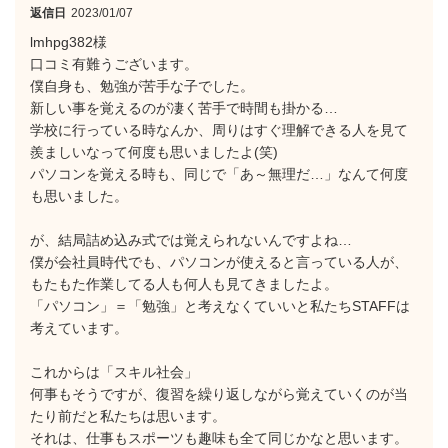
返信日
2023/01/07
lmhpg382様
口コミ有難うございます。
僕自身も、勉強が苦手な子でした。
新しい事を覚えるのが凄く苦手で時間も掛かる…
学校に行っている時なんか、周りはすぐ理解できる人を見て
羨ましいなって何度も思いましたよ(笑)
パソコンを覚える時も、同じで「あ～無理だ…」なんて何度
も思いました。
が、結局詰め込み式では覚えられないんですよね…
僕が会社員時代でも、パソコンが使えると言っている人が、
もたもた作業してる人も何人も見てきましたよ。
「パソコン」＝「勉強」と考えなくていいと私たちSTAFFは
考えています。
これからは「スキル社会」
何事もそうですが、復習を繰り返しながら覚えていくのが当
たり前だと私たちは思います。
それは、仕事もスポーツも趣味も全て同じかなと思います。