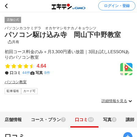
ログイン・登録
店舗公式
パソコンカコケミデラ オカヤマシモナカノキョウシツ
パソコン駆け込み寺 岡山下中野教室
共有
初回コース料金のみ＋月3,300円通い放題｜3回お試しLESSONあ
りのパソコン教室
4.64
口コミ
44件
写真
8件
パソコン教室
駐車場有
カード可
詳細情報を見る
店舗情報
コース・プラン
口コミ
写真
講師
7
44
8
口コミ