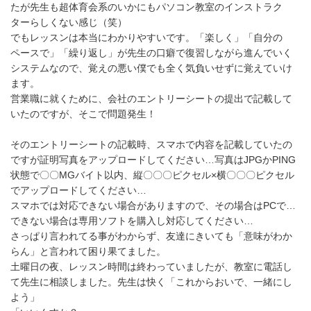
たが先生も超体育会系のいかにもパソコン教室のインストラク
ターらしくない感じ（笑）
でもレッスンは本当にわかりやすいです。「楽しく」「自分の
ペースで」「繰り返し」が先生の口癖で復習しながら進んでいく
システムなので、覚えの悪い僕でも全く気負いせずに覚えていけ
ます。
営業職に就くために、会社のエントリーシートの提出で記載して
いたのですが、そこで問題発生！
そのエントリーシートの記載時、スマホで内容を記載していたの
ですが証明写真をアップロードしてください…写真はJPGかPING
状態で〇〇MGバイト以内、縦〇〇〇ピクセル×横〇〇〇ピクセル
でアップロードしてください…
スマホでは対応できない場合がありますので、その場合はPCで…
できない場合は専用ソフトを購入し対応してください…
さっぱり言われてる事がわからず、友達にきいても「意味がわか
らん」と言われて困り果てました。
土曜日の夜、レッスン時間は終わっていましたが、教室に電話し
て先生に相談しました。先生は快く「これからおいで、一緒にし
よう」