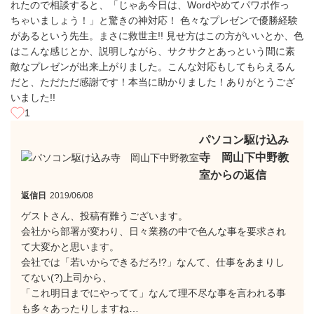
れたので相談すると、「じゃあ今日は、Wordやめてパワポ作っ
ちゃいましょう！」と驚きの神対応！ 色々なプレゼンで優勝経験
があるという先生。まさに救世主!! 見せ方はこの方がいいとか、色
はこんな感じとか、説明しながら、サクサクとあっという間に素
敵なプレゼンが出来上がりました。こんな対応もしてもらえるん
だと、ただただ感謝です！本当に助かりました！ありがとうござ
いました!!
1
パソコン駆け込み
寺 岡山下中野教
室からの返信
返信日
2019/06/08
ゲストさん、投稿有難うございます。
会社から部署が変わり、日々業務の中で色んな事を要求され
て大変かと思います。
会社では「若いからできるだろ!?」なんて、仕事をあまりし
てない(?)上司から、
「これ明日までにやってて」なんて理不尽な事を言われる事
も多々あったりしますね…