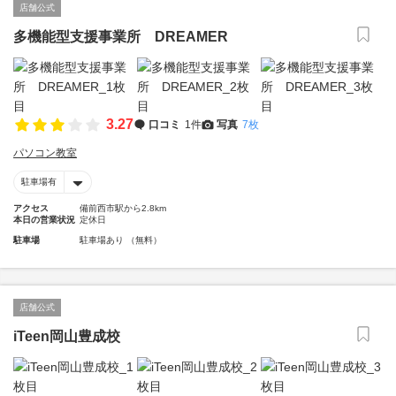
店舗公式
多機能型支援事業所 DREAMER
3.27
口コミ
1件
写真
7枚
パソコン教室
駐車場有
アクセス
備前西市駅から2.8km
本日の営業状況
定休日
駐車場
駐車場あり （無料）
店舗公式
iTeen岡山豊成校