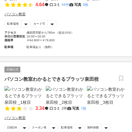
4.64
口コミ
44件
写真
8枚
パソコン教室
駐車場有
カード可
アクセス
備前西市駅から780m （徒歩10分）
本日の営業状況
10:00〜18:30
価格帯
￥64,800〜￥79,800
駐車場
駐車場あり （無料）
店舗公式
パソコン教室わかるとできるプラッツ泉田校
3.34
口コミ
2件
写真
7枚
パソコン教室
日祝OK
クーポン有
駐車場有
無料体験