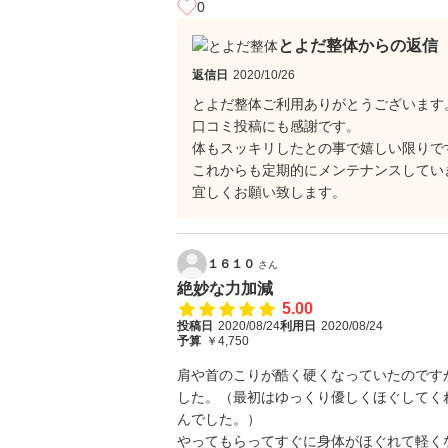
0
とよだ整体からの返信
返信日
2020/10/26
とよだ整体ご利用ありがとうございます
口コミ投稿にも感謝です。
体もスッキリしたとの事で嬉しい限りで
これからも定期的にメンテナンスしてい
宜しくお願い致します。
１６１０
さん
絶妙な力加減
5.00
投稿日
2020/08/24
利用日
2020/08/24
予算
￥4,750
肩や首のこりが酷く硬くなっていたのです
した。（最初はゆっくり優しくほぐしてく
んでした。）
やってもらってすぐに身体がほぐれて軽く