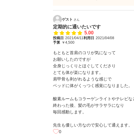
ゲスト
さん
定期的に通いたいです
5.00
投稿日
2021/04/11
利用日
2021/04/08
予算
￥4,500
もともと首肩のコリが気になって
お願いしたのですが
全身じっくりとほぐしてくださり
とても体が楽になります。
肩甲骨も剥がれるような感じで
ベッドに体がくっつく感覚になりました。
酸素ルームもコラーゲンライトやテレビな
終わった後、髪の毛がサラサラになり
毎回感動します。
先生も優しい方なので安心して通えます。
0