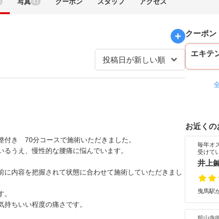
写真
クーポン
スタッフ
アクセス
3
41
クーポン
エキテ
お近くの
整付き 70分コースで施術いただきました。
毎年オ
いるうえ、慢性的な腰痛に悩んでいます。
受けて
井上
前に内容を把握されて状態に合わせて施術していただきまし
曳馬駅か
す。
気持ちいい程度の痛さです。
舘山寺