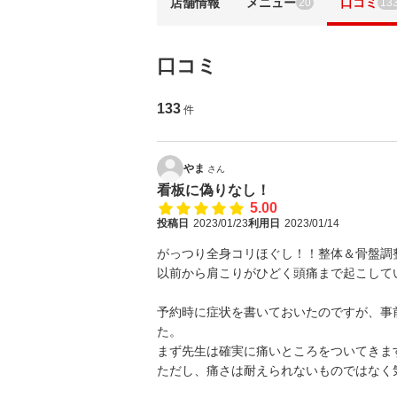
店舗情報
メニュー
口コミ
20
13
口コミ
133
件
やま
さん
看板に偽りなし！
5.00
投稿日
2023/01/23
利用日
2023/01/14
がっつり全身コリほぐし！！整体＆骨盤調
以前から肩こりがひどく頭痛まで起こして
予約時に症状を書いておいたのですが、事
た。
まず先生は確実に痛いところをついてきま
ただし、痛さは耐えられないものではなく