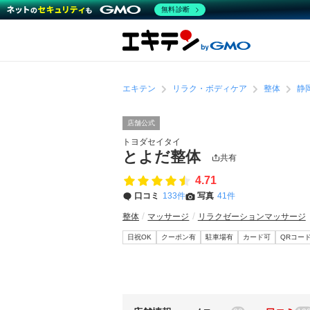
無料診断
エキテン
リラク・ボディケア
整体
静
店舗公式
トヨダセイタイ
とよだ整体
共有
4.71
口コミ
133件
写真
41件
整体
マッサージ
リラクゼーションマッサージ
日祝OK
クーポン有
駐車場有
カード可
QRコー