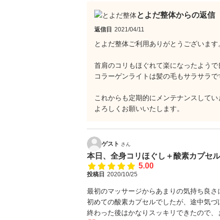
とよだ整体からの返信
返信日
2021/04/11
とよだ整体ご利用ありがとうございます
首肩のコリもほぐれて楽になったようで
コラーゲンライトは髪の毛もサラサラで
これからも定期的にメンテナンスしてい
よろしくお願いいたします。
ゲスト
さん
本日、全身コリほぐし＋酸素カプセ
5.00
投稿日
2020/10/25
最初のマッサージからあまりの気持ち良さ
初めての酸素カプセルでしたが、途中気づ
終わった後はかなりスッキリできたので、