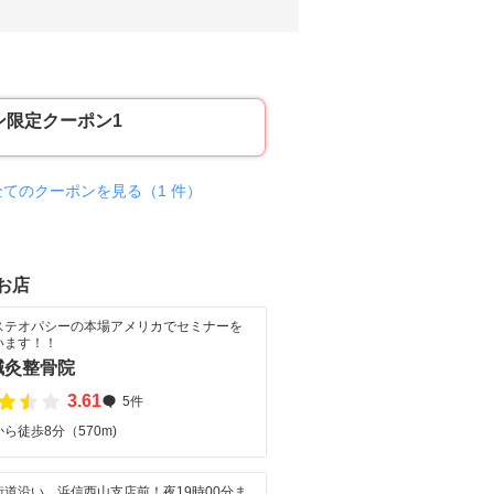
ン限定クーポン1
全てのクーポンを見る（1 件）
お店
ステオパシーの本場アメリカでセミナーを
います！！
鍼灸整骨院
3.61
5件
ら徒歩8分（570m)
街道沿い 浜信西山支店前！夜19時00分ま