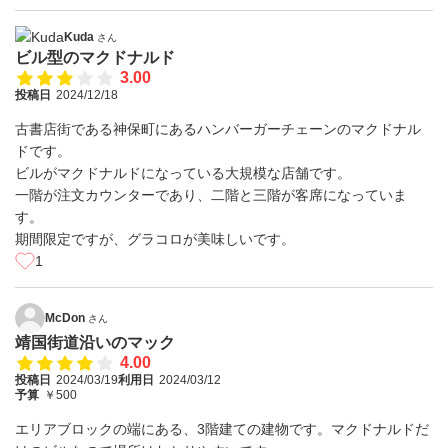
Kuda
さん
ビル型のマクドナルド
3.00
投稿日
2024/12/18
古書店街である神保町にあるハンバーガーチェーンのマクドナル
ドです。
ビルがマクドナルドになっている大規模な店舗です。
一階が注文カウンターであり、二階と三階が客席になっていま
す。
期間限定ですが、グラコロが美味しいです。
1
McDon
さん
靖国街道沿いのマック
4.00
投稿日
2024/03/19
利用日
2024/03/12
予算
￥500
エリアブロックの端にある、3階建ての建物です。マクドナルドだ