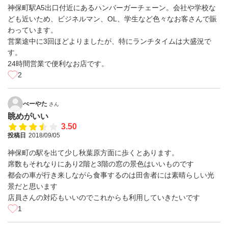
神保町駅A5出口付近にあるハンバーガーチェーン。会社や学校な
ども近いため、ビジネルマン、OL、学生など色々なお客さんで賑
わっています。
営業途中に3回ほどよりましたが、特にランチタイムは大盛況で
す。
24時間営業で便利なお店です。
2
べーやた
さん
眺めがいい
3.50
投稿日
2018/09/05
神保町の駅を出て少し秋葉原方面に歩くとあります。
席数もそれなりにあり2階と3階の窓の景色はいいものです
都会の車が行き来しながら食事するのは田舎者には素晴らしい光
景だと思います
店員さんの対応もいいのでこれからも利用していきたいです
1