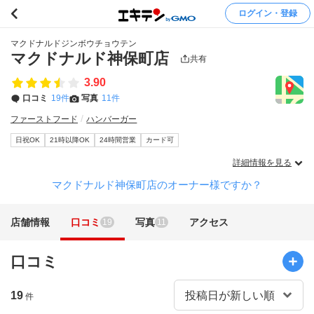
ログイン・登録
マクドナルドジンボウチョウテン
マクドナルド神保町店
共有
3.90
口コミ
19件
写真
11件
ファーストフード
ハンバーガー
日祝OK
21時以降OK
24時間営業
カード可
詳細情報を見る
マクドナルド神保町店のオーナー様ですか？
店舗情報
口コミ
写真
アクセス
19
11
口コミ
19
件