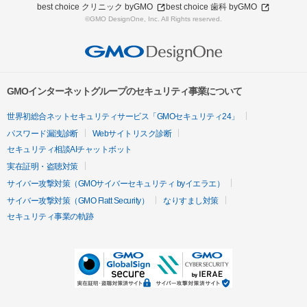
best choice クリニック byGMO
best choice 歯科 byGMO
©GMO DesignOne, Inc. All Rights reserved.
GMOインターネットグループのセキュリティ事業について
世界初総合ネットセキュリティサービス「GMOセキュリティ24」
パスワード漏洩診断
Webサイトリスク診断
セキュリティ相談AIチャットボット
実在証明・盗聴対策
サイバー攻撃対策（GMOサイバーセキュリティ byイエラエ）
サイバー攻撃対策（GMO Flatt Security）
なりすまし対策
セキュリティ事業の軌跡