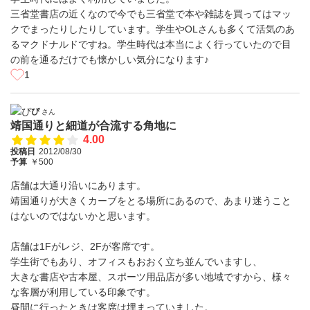
三省堂書店の近くなので今でも三省堂で本や雑誌を買ってはマッ
クでまったりしたりしています。学生やOLさんも多くて活気のあ
るマクドナルドですね。学生時代は本当によく行っていたので目
の前を通るだけでも懐かしい気分になります♪
1
ぴ
さん
靖国通りと細道が合流する角地に
4.00
投稿日
2012/08/30
予算
￥500
店舗は大通り沿いにあります。
靖国通りが大きくカーブをとる場所にあるので、あまり迷うこと
はないのではないかと思います。
店舗は1Fがレジ、2Fが客席です。
学生街でもあり、オフィスもおおく立ち並んでいますし、
大きな書店や古本屋、スポーツ用品店が多い地域ですから、様々
な客層が利用している印象です。
昼間に行ったときは客席は埋まっていました。