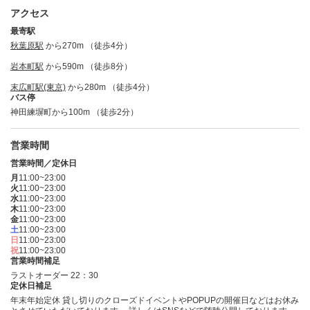
アクセス
最寄駅
秋葉原駅
から270m （徒歩4分）
岩本町駅
から590m （徒歩8分）
末広町駅(東京)
から280m （徒歩4分）
バス停
神田練塀町から100m （徒歩2分）
営業時間
営業時間／定休日
月
11:00~23:00
火
11:00~23:00
水
11:00~23:00
木
11:00~23:00
金
11:00~23:00
土
11:00~23:00
日
11:00~23:00
祝
11:00~23:00
営業時間補足
ラストオーダー 22：30
定休日補足
年末年始定休 貸し切りのクローズドイベントやPOPUPの開催日などはお休み