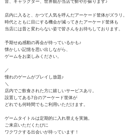
音、キャラクター、世界観が当店で鮮やか蘇ります♪
店内に入ると、かつて人気を呼んだアーケード筐体がズラリ。
時代とともに目にする機会が減ってきたアーケード筐体も
当店には昔と変わらない姿で皆さんをお待ちしております。
予期せぬ感動の再会が待っているかも♪
懐かしい記憶を思い出しながら、
ゲームをお楽しみください。
／
憧れのゲームがプレイし放題♪
＼
店内でご飲食された方に嬉しいサービスあり。
設置してある7台のアーケード筐体が
どれでも何時間でもご利用いただけます。
ゲームタイトルは定期的に入れ替えを実施。
ご来店いただくたびに
ワクワクする出会いが待っています！