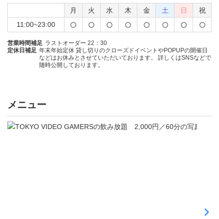
月
火
水
木
金
土
日
祝
11:00~23:00
営業時間補足
ラストオーダー 22：30
定休日補足
年末年始定休 貸し切りのクローズドイベントやPOPUPの開催日
などはお休みとさせていただいております。 詳しくはSNSなどで
随時公開しております。
メニュー
ド
リ
ン
ク
飲
み
放
題
2
,