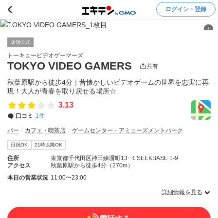
ログイン・登録
/
店舗公式
トーキョービデオゲーマーズ
TOKYO VIDEO GAMERS
共有
秋葉原駅から徒歩4分｜昔懐かしいビデオゲームの世界を忠実に再
現！大人が青春を取り戻せる場所☆
3.13
口コミ
1件
バー
カフェ・喫茶店
ゲームセンター・アミューズメントパーク
日祝OK
21時以降OK
住所
東京都千代田区神田練塀町13−１SEEKBASE 1-9
アクセス
秋葉原駅から徒歩4分（270m）
本日の営業状況
11:00〜23:00
詳細情報を見る