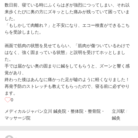
数日前、寝ている時にふくらはぎが強烈につってしまい、それ以
来歩くたびに奥の方にズキッとした痛みが残っていて困っていま
した。
「もしかして肉離れ？」と不安になり、エコー検査ができるこち
らを受診しました。
画面で筋肉の状態を見せてもらい、「筋肉が傷ついているわけで
はなく、強く固まっている状態」と説明を受けてホッとしまし
た。
手では届かない奥の固まりに鍼をしてもらうと、ズーンと響く感
覚があり、
終わった後はあんなに痛かった足が嘘のように軽くなりました！
再発予防のストレッチも教えてもらったので、寝る前に必ずやり
ます。
0
メディカルジャパン立川 鍼灸院・整体院・整骨院・
立川駅
マッサージ院
鍼灸