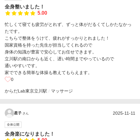
全身整いました！
5.00
忙しくて寝ても疲労がとれず、ずっと体がだるくてしかたなかっ
たです。
こちらで整体をうけて、疲れがすっかりとれました！
国家資格を持った先生が担当してくれるので
身体の知識が豊富で安心してお任せできます。
立川駅の南口からも近く、遅い時間までやっているので
通いやすいです。
家でできる簡単な体操も教えてもらえます。
0
からだLab東京
立川駅
マッサージ
2025-11-11
星子
さん
全体公開
全身楽になりました！