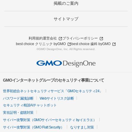
掲載のご案内
サイトマップ
利用規約
運営会社
プライバシーポリシー
best choice クリニック byGMO
best choice 歯科 byGMO
©GMO DesignOne, Inc. All Rights reserved.
GMOインターネットグループのセキュリティ事業について
世界初総合ネットセキュリティサービス「GMOセキュリティ24」
パスワード漏洩診断
Webサイトリスク診断
セキュリティ相談AIチャットボット
実在証明・盗聴対策
サイバー攻撃対策（GMOサイバーセキュリティ byイエラエ）
サイバー攻撃対策（GMO Flatt Security）
なりすまし対策