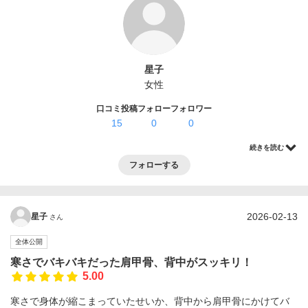
ログイン・登録
星子
女性
口コミ投稿
フォロー
フォロワー
15
0
0
続きを読む
フォローする
2026-02-13
星子
さん
全体公開
寒さでバキバキだった肩甲骨、背中がスッキリ！
5.00
寒さで身体が縮こまっていたせいか、背中から肩甲骨にかけてバ