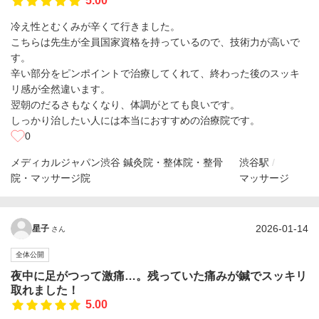
5.00
冷え性とむくみが辛くて行きました。
こちらは先生が全員国家資格を持っているので、技術力が高いで
す。
辛い部分をピンポイントで治療してくれて、終わった後のスッキ
リ感が全然違います。
翌朝のだるさもなくなり、体調がとても良いです。
しっかり治したい人には本当におすすめの治療院です。
0
メディカルジャパン渋谷 鍼灸院・整体院・整骨
渋谷駅
院・マッサージ院
マッサージ
2026-01-14
星子
さん
全体公開
夜中に足がつって激痛…。残っていた痛みが鍼でスッキリ
取れました！
5.00