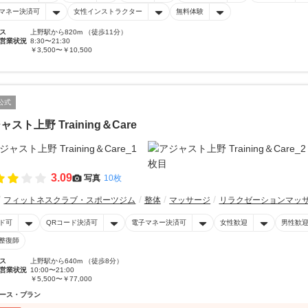
マネー決済可
女性インストラクター
無料体験
ス
上野駅から820m （徒歩11分）
営業状況
8:30〜21:30
￥3,500〜￥10,500
公式
ャスト上野 Training＆Care
3.09
写真
10枚
フィットネスクラブ・スポーツジム
整体
マッサージ
リラクゼーションマッ
ド可
QRコード決済可
電子マネー決済可
女性歓迎
男性歓
整復師
ス
上野駅から640m （徒歩8分）
営業状況
10:00〜21:00
￥5,500〜￥77,000
ース・プラン