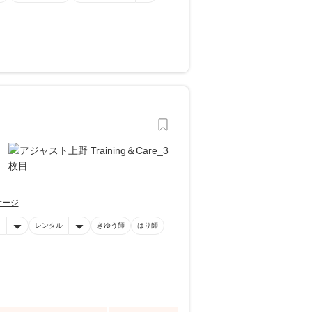
サージ
迎
レンタル
きゆう師
はり師