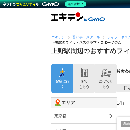
無料診断
エキテン
習い事・スクール
フィットネス
上野駅のフィットネスクラブ・スポーツジム
上野駅周辺のおすすめフ
検索条
お店に行
来て
届けても
く
もらう
らう
日
エリア
14
件
東京都
店舗