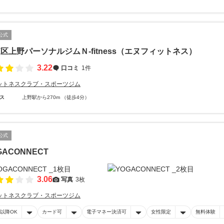
公式
区上野パーソナルジムＮ-fitness（エヌフィットネス）
3.22
口コミ
1件
ットネスクラブ・スポーツジム
ス
上野駅から270m （徒歩4分）
公式
GACONNECT
3.06
写真
3枚
ットネスクラブ・スポーツジム
時以降OK
カード可
電子マネー決済可
女性限定
無料体験