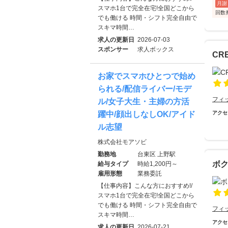
月謝
スマホ1台で完全在宅!全国どこから
回数券
でも働ける 時間・シフト完全自由で
スキマ時間…
求人の更新日
2026-07-03
スポンサー
求人ボックス
CR
お家でスマホひとつで始め
られる/配信ライバー/モデ
フィ
ル/女子大生・主婦の方活
躍中/顔出しなしOK/アイド
アクセ
ル志望
株式会社モアソビ
勤務地
台東区 上野駅
ボ
給与タイプ
時給1,200円～
雇用形態
業務委託
【仕事内容】こんな方におすすめ!/
スマホ1台で完全在宅!全国どこから
でも働ける 時間・シフト完全自由で
フィ
スキマ時間…
アクセ
求人の更新日
2026-07-21