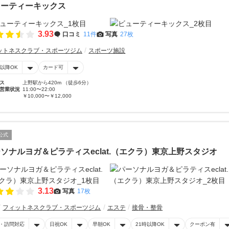
ューティーキックス
3.93
口コミ
11件
写真
27枚
ットネスクラブ・スポーツジム
スポーツ施設
時以降OK
カード可
ス
上野駅から420m （徒歩6分）
営業状況
11:00〜22:00
￥10,000〜￥12,000
公式
ソナルヨガ＆ピラティスeclat.（エクラ）東京上野スタジオ
3.13
写真
17枚
フィットネスクラブ・スポーツジム
エステ
接骨・整骨
・訪問対応
日祝OK
早朝OK
21時以降OK
クーポン有