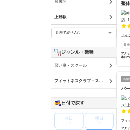
台東区
整体
上野駅
フィ
日祝
ジャンル・業種
アクセ
本日の
習い事・スクール
店舗
フィットネスクラブ・スポーツジム
パー
日付で探す
今日
明日
フィ
8/7
8/8
アクセ