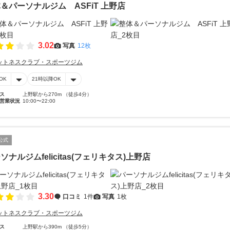
＆パーソナルジム ASFiT 上野店
3.02
写真
12枚
ットネスクラブ・スポーツジム
OK
21時以降OK
ス
上野駅から270m （徒歩4分）
営業状況
10:00〜22:00
公式
ソナルジムfelicitas(フェリキタス)上野店
3.30
口コミ
1件
写真
1枚
ットネスクラブ・スポーツジム
ス
上野駅から390m （徒歩5分）