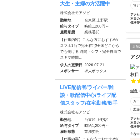
大生・主婦の方活躍中
電子
株式会社モアソビ
アクセ
本日の
勤務地
台東区 上野駅
価格帯
給与タイプ
時給1,200円～
雇用形態
業務委託
【仕事内容】こんな方におすすめ!/
スマホ1台で完全在宅!全国どこから
店舗
でも働ける 時間・シフト完全自由で
アジ
スキマ時間…
求人の更新日
2026-07-21
スポンサー
求人ボックス
LIVE配信者/ライバー/雑
鍼灸
談・歌配信中心/ライブ配
カー
信スタッフ/在宅勤務/歌手
柔道
株式会社モアソビ
アクセ
勤務地
台東区 上野駅
本日の
給与タイプ
時給1,200円～
価格帯
雇用形態
業務委託
主なコ
【仕事内容】こんな方におすすめ!/