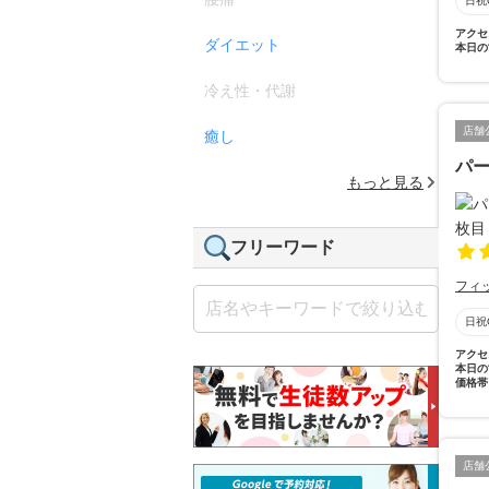
日祝
アクセ
ダイエット
本日の
冷え性・代謝
店舗
癒し
パー
もっと見る
フリーワード
フィ
日祝
アクセ
本日の
価格帯
店舗