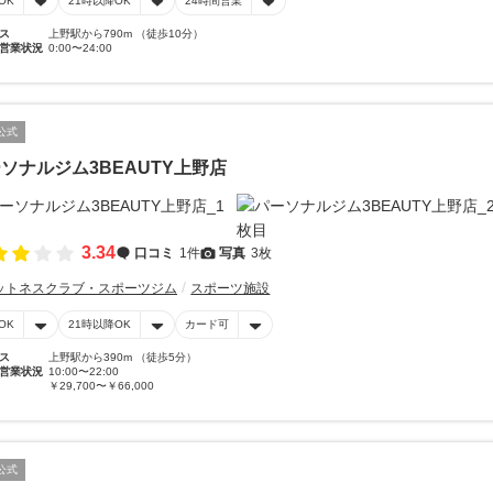
OK
21時以降OK
24時間営業
ス
上野駅から790m （徒歩10分）
営業状況
0:00〜24:00
公式
ソナルジム3BEAUTY上野店
3.34
口コミ
1件
写真
3枚
ットネスクラブ・スポーツジム
スポーツ施設
OK
21時以降OK
カード可
ス
上野駅から390m （徒歩5分）
営業状況
10:00〜22:00
￥29,700〜￥66,000
公式