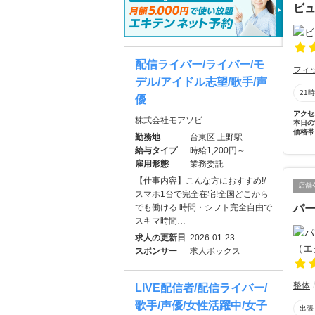
ビ
配信ライバー/ライバー/モ
フィ
デル/アイドル志望/歌手/声
21
優
アクセ
株式会社モアソビ
本日の
価格帯
勤務地
台東区 上野駅
給与タイプ
時給1,200円～
雇用形態
業務委託
【仕事内容】こんな方におすすめ!/
店舗
スマホ1台で完全在宅!全国どこから
でも働ける 時間・シフト完全自由で
パー
スキマ時間…
求人の更新日
2026-01-23
スポンサー
求人ボックス
整体
LIVE配信者/配信ライバー/
歌手/声優/女性活躍中/女子
出張