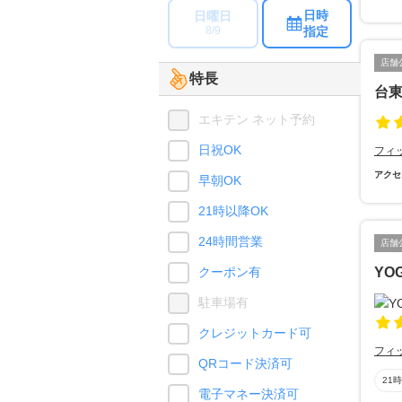
日時
日曜日
指定
8/9
店舗
特長
台東
エキテン ネット予約
日祝OK
フィ
アクセ
早朝OK
21時以降OK
24時間営業
店舗
クーポン有
YO
駐車場有
クレジットカード可
フィ
QRコード決済可
21
電子マネー決済可