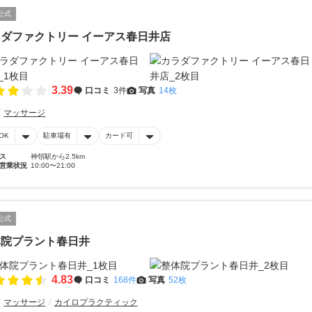
公式
ダファクトリー イーアス春日井店
3.39
口コミ
3件
写真
14枚
マッサージ
OK
駐車場有
カード可
ス
神領駅から2.5km
営業状況
10:00〜21:00
公式
体院プラント春日井
4.83
口コミ
168件
写真
52枚
マッサージ
カイロプラクティック