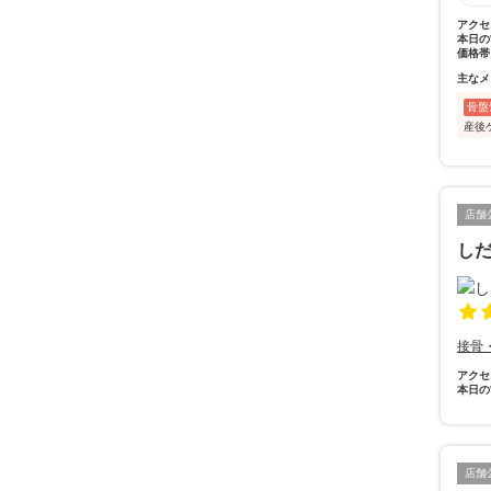
アクセ
本日の
価格帯
主なメ
骨盤
産後
店舗
し
接骨
アクセ
本日の
店舗