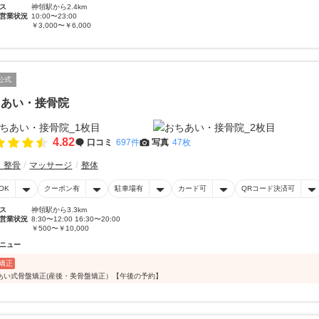
ス
神領駅から2.4km
営業状況
10:00〜23:00
￥3,000〜￥6,000
公式
ちあい・接骨院
4.82
口コミ
697件
写真
47枚
・整骨
マッサージ
整体
OK
クーポン有
駐車場有
カード可
QRコード決済可
ス
神領駅から3.3km
営業状況
8:30〜12:00 16:30〜20:00
￥500〜￥10,000
ニュー
矯正
あい式骨盤矯正(産後・美骨盤矯正）【午後の予約】