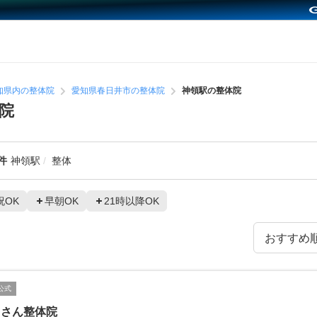
知県内の整体院
愛知県春日井市の整体院
神領駅の整体院
院
件
神領駅
整体
祝OK
早朝OK
21時以降OK
公式
じさん整体院