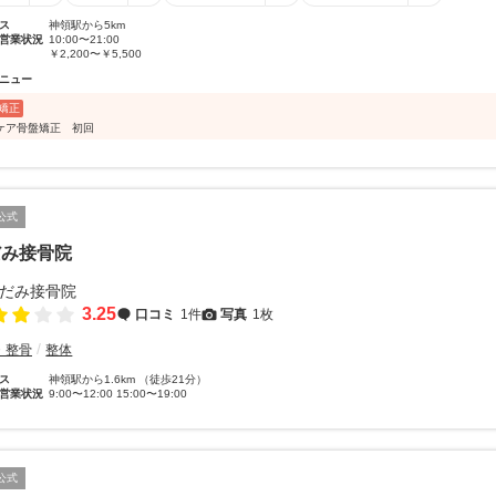
ス
神領駅から5km
営業状況
10:00〜21:00
￥2,200〜￥5,500
ニュー
矯正
ケア骨盤矯正 初回
公式
だみ接骨院
3.25
口コミ
1件
写真
1枚
・整骨
整体
ス
神領駅から1.6km （徒歩21分）
営業状況
9:00〜12:00 15:00〜19:00
公式