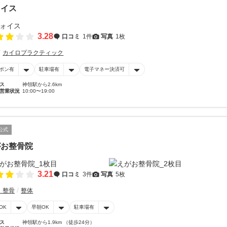
ォイス
3.28
口コミ
1件
写真
1枚
カイロプラクティック
ポン有
駐車場有
電子マネー決済可
ス
神領駅から2.6km
営業状況
10:00〜19:00
公式
がお整骨院
3.21
口コミ
3件
写真
5枚
・整骨
整体
OK
早朝OK
駐車場有
ス
神領駅から1.9km （徒歩24分）