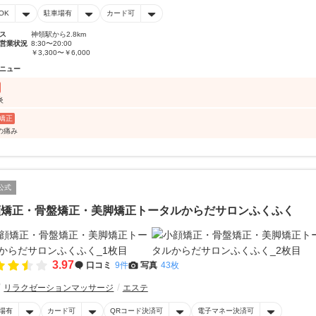
OK
駐車場有
カード可
ス
神領駅から2.8km
営業状況
8:30〜20:00
￥3,300〜￥6,000
ニュー
炎
矯正
の痛み
公式
顔矯正・骨盤矯正・美脚矯正トータルからだサロンふくふく
3.97
口コミ
9件
写真
43枚
リラクゼーションマッサージ
エステ
場有
カード可
QRコード決済可
電子マネー決済可