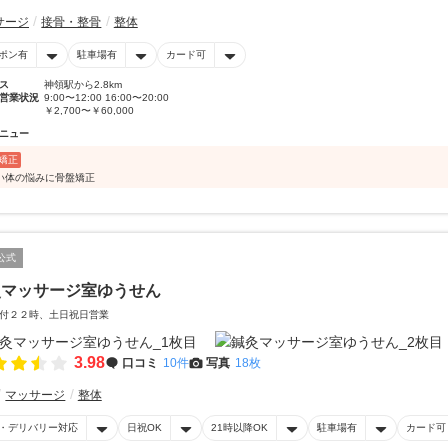
サージ
接骨・整骨
整体
ポン有
駐車場有
カード可
ス
神領駅から2.8km
営業状況
9:00〜12:00 16:00〜20:00
￥2,700〜￥60,000
ニュー
矯正
い体の悩みに骨盤矯正
公式
灸マッサージ室ゆうせん
受付２２時、土日祝日営業
3.98
口コミ
10件
写真
18枚
マッサージ
整体
・デリバリー対応
日祝OK
21時以降OK
駐車場有
カード可