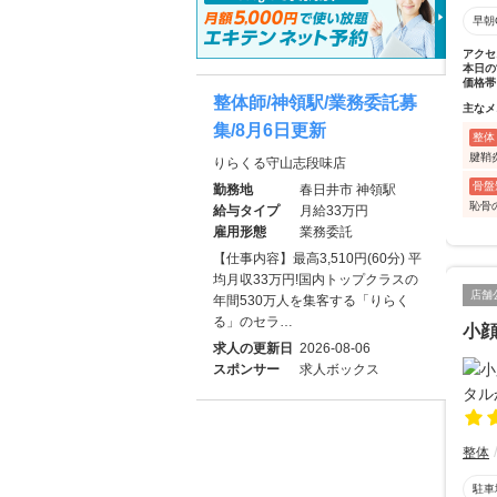
早朝
アクセ
本日の
価格帯
整体師/神領駅/業務委託募
主なメ
集/8月6日更新
整体
腱鞘
りらくる守山志段味店
骨盤
勤務地
春日井市 神領駅
恥骨
給与タイプ
月給33万円
雇用形態
業務委託
【仕事内容】最高3,510円(60分) 平
均月収33万円!国内トップクラスの
店舗
年間530万人を集客する「りらく
る」のセラ…
小
求人の更新日
2026-08-06
スポンサー
求人ボックス
整体
駐車