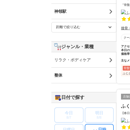
『骨盤
神領駅
接骨
クー
ジャンル・業種
アクセ
本日の
価格帯
リラク・ボディケア
主なメ
骨盤
ふじ
整体
日付で探す
店舗
ふ
今日
明日
【春日
8/7
8/8
日時
日曜日