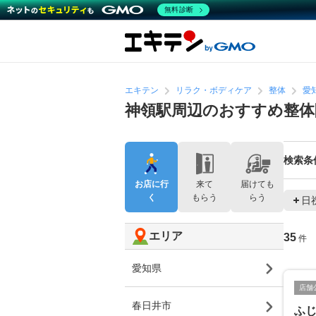
無料診断
エキテン
リラク・ボディケア
整体
愛
神領駅周辺のおすすめ整体
検索条
お店に行
来て
届けても
く
もらう
らう
日
エリア
35
件
愛知県
店舗
春日井市
ふ