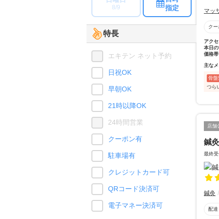
指定
8/9
マッ
クー
特長
アクセ
本日の
価格帯
エキテン ネット予約
主なメ
日祝OK
骨盤
つら
早朝OK
21時以降OK
24時間営業
店舗
クーポン有
鍼
最終
駐車場有
クレジットカード可
QRコード決済可
鍼灸
電子マネー決済可
配達