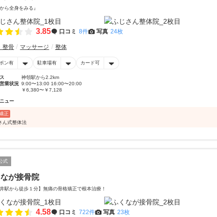
から全身をみる』
3.85
口コミ
8件
写真
24枚
・整骨
マッサージ
整体
ポン有
駐車場有
カード可
ス
神領駅から2.2km
営業状況
9:00〜13:00 16:00〜20:00
￥6,380〜￥7,128
ニュー
矯正
さん式整体法
公式
くなが接骨院
井駅から徒歩１分】無痛の骨格矯正で根本治療！
4.58
口コミ
722件
写真
23枚