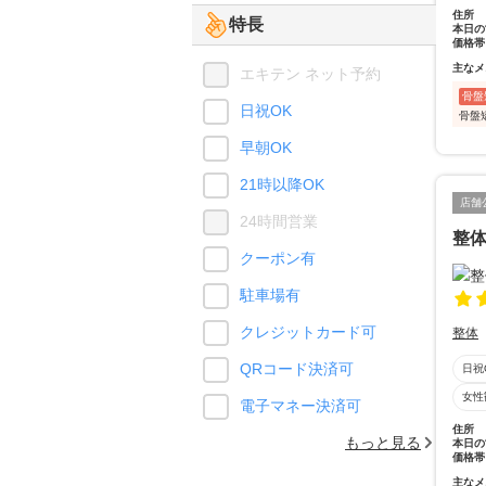
住所
特長
本日の
価格帯
主なメ
エキテン ネット予約
骨盤
日祝OK
骨盤
早朝OK
21時以降OK
店舗
24時間営業
整体
クーポン有
駐車場有
クレジットカード可
整体
QRコード決済可
日祝
女性
電子マネー決済可
住所
もっと見る
本日の
価格帯
主なメ