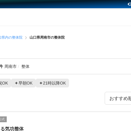
口県内の整体院
山口県周南市の整体院
件
周南市
整体
祝OK
早朝OK
21時以降OK
公式
える気功整体