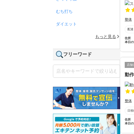
むち打ち
整体
ダイエット
配達
もっと見る
住所
本日の
フリーワード
店舗
動作ラ
整体
日祝
住所
本日の