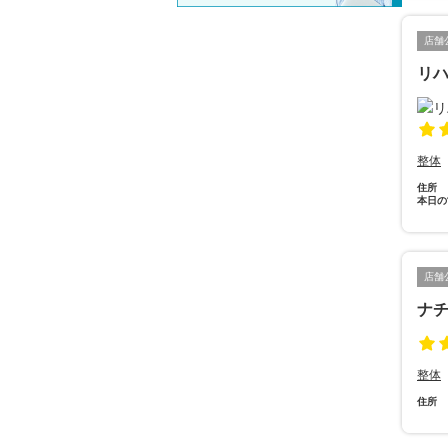
店舗
リハ
整体
住所
本日の
店舗
ナ
整体
住所