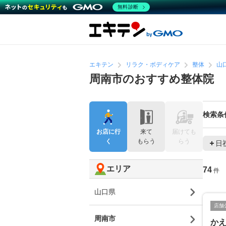
無料診断
エキテン
リラク・ボディケア
整体
山
周南市のおすすめ整体院
検索条
お店に行
来て
届けても
く
もらう
らう
日
エリア
74
件
山口県
店舗
周南市
か