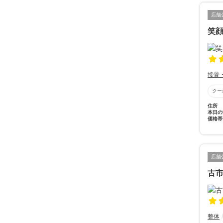
店舗
笑
接骨
クー
住所
本日の
価格帯
店舗
古
整体