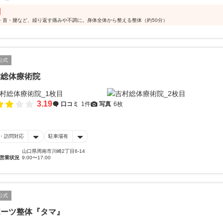
肩・首・腰など、繰り返す痛みや不調に。身体全体から整える整体（約50分）
公式
村総体療術院
3.19
口コミ
1件
写真
6枚
・訪問対応
駐車場有
山口県周南市川崎2丁目6-14
営業状況
9:00〜17:00
公式
ポーツ整体『タマ』