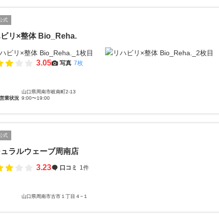
公式
ビリ×整体 Bio_Reha.
3.05
写真
7枚
山口県周南市岐南町2-13
営業状況
9:00〜19:00
公式
チュラルウェーブ周南店
3.23
口コミ
1件
山口県周南市古市１丁目４−１