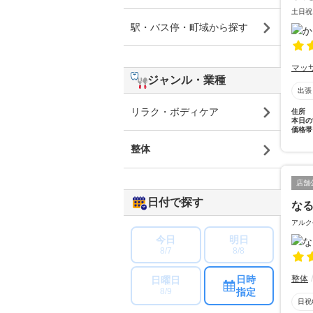
土日祝
駅・バス停・町域から探す
マッ
ジャンル・業種
出張
リラク・ボディケア
住所
本日の
価格帯
整体
店舗
日付で探す
な
アルク
今日
明日
8/7
8/8
日時
整体
日曜日
指定
8/9
日祝