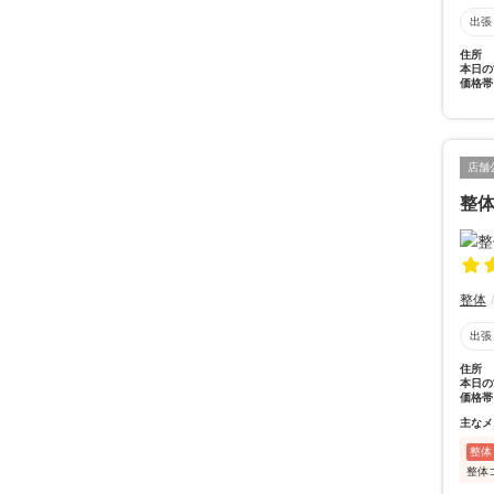
出張
住所
本日の
価格帯
店舗
整
整体
出張
住所
本日の
価格帯
主なメ
整体
整体