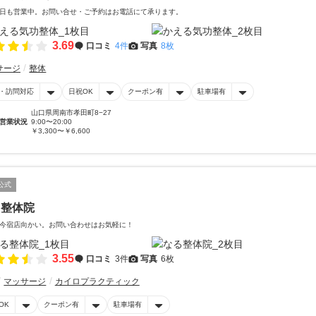
日も営業中。お問い合せ・ご予約はお電話にて承ります。
3.69
口コミ
4件
写真
8枚
サージ
整体
・訪問対応
日祝OK
クーポン有
駐車場有
山口県周南市孝田町8−27
営業状況
9:00〜20:00
￥3,300〜￥6,600
公式
る整体院
今宿店向かい。お問い合わせはお気軽に！
3.55
口コミ
3件
写真
6枚
マッサージ
カイロプラクティック
OK
クーポン有
駐車場有