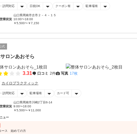
・訪問対応
日祝OK
クーポン有
駐車場有
山口県周南市古市２－４－１５
営業状況
10:00〜18:00
￥5,500〜￥7,150
公式
体サロンあおそら
3.31
口コミ
2件
写真
17枚
カイロプラクティック
・訪問対応
駐車場有
カード可
山口県周南市川崎2丁目6-14
営業状況
9:00〜18:00
￥5,500〜￥11,000
ニュー
コース 始めての方