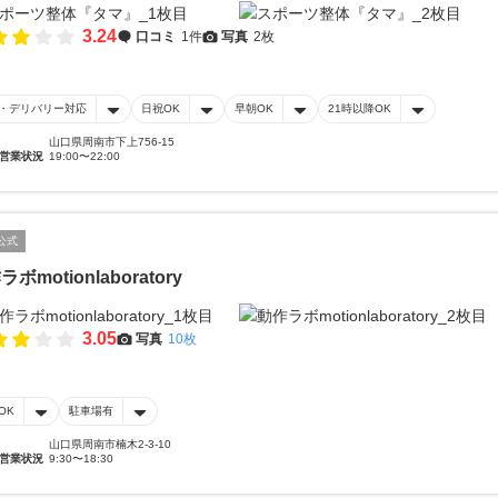
3.24
口コミ
1件
写真
2枚
・デリバリー対応
日祝OK
早朝OK
21時以降OK
山口県周南市下上756-15
営業状況
19:00〜22:00
公式
ボmotionlaboratory
3.05
写真
10枚
OK
駐車場有
山口県周南市楠木2-3-10
営業状況
9:30〜18:30