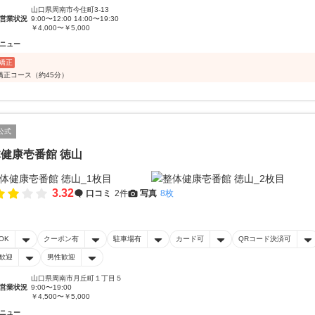
山口県周南市今住町3-13
営業状況
9:00〜12:00 14:00〜19:30
￥4,000〜￥5,000
ニュー
矯正
矯正コース（約45分）
公式
健康壱番館 徳山
3.32
口コミ
2件
写真
8枚
OK
クーポン有
駐車場有
カード可
QRコード決済可
歓迎
男性歓迎
山口県周南市月丘町１丁目５
営業状況
9:00〜19:00
￥4,500〜￥5,000
ニュー