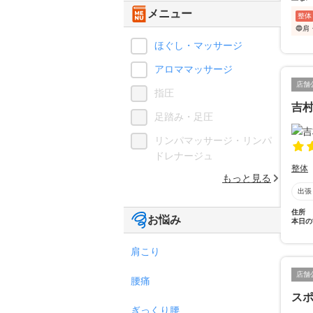
メニュー
整体
🔵
ほぐし・マッサージ
アロママッサージ
店舗
指圧
吉
足踏み・足圧
リンパマッサージ・リンパ
ドレナージュ
整体
もっと見る
出張
住所
お悩み
本日の
肩こり
店舗
腰痛
ス
ぎっくり腰