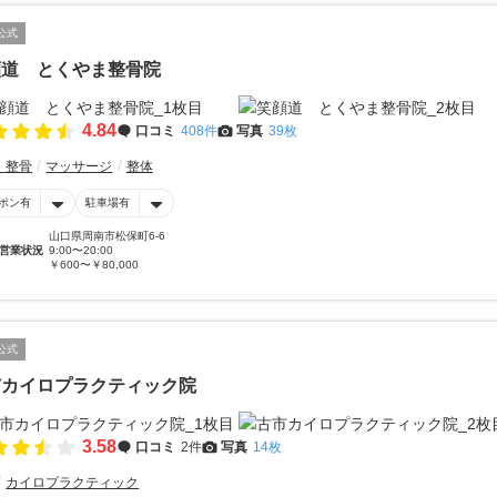
公式
顔道 とくやま整骨院
4.84
口コミ
408件
写真
39枚
・整骨
マッサージ
整体
ポン有
駐車場有
山口県周南市松保町6-6
営業状況
9:00〜20:00
￥600〜￥80,000
公式
市カイロプラクティック院
3.58
口コミ
2件
写真
14枚
カイロプラクティック