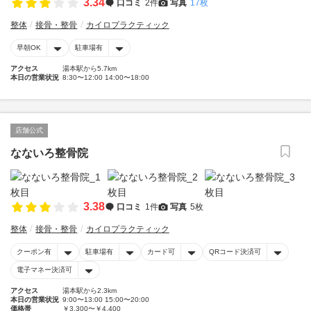
3.34
口コミ
2件
写真
17枚
整体
接骨・整骨
カイロプラクティック
早朝OK
駐車場有
アクセス
湯本駅から5.7km
本日の営業状況
8:30〜12:00 14:00〜18:00
店舗公式
なないろ整骨院
3.38
口コミ
1件
写真
5枚
整体
接骨・整骨
カイロプラクティック
クーポン有
駐車場有
カード可
QRコード決済可
電子マネー決済可
アクセス
湯本駅から2.3km
本日の営業状況
9:00〜13:00 15:00〜20:00
価格帯
￥3,300〜￥4,400