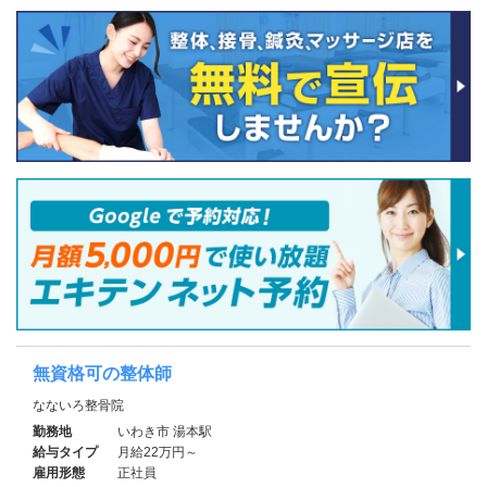
無資格可の整体師
なないろ整骨院
勤務地
いわき市 湯本駅
給与タイプ
月給22万円～
雇用形態
正社員