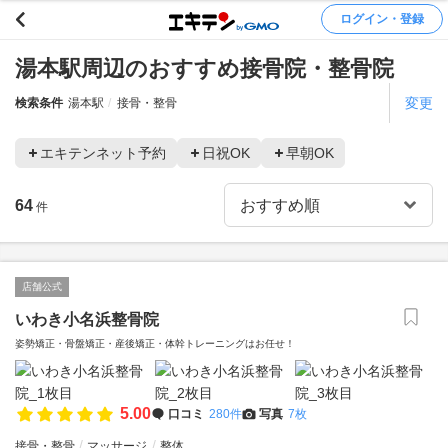
ログイン・登録
湯本駅周辺のおすすめ接骨院・整骨院
変更
検索条件
湯本駅
接骨・整骨
エキテンネット予約
日祝OK
早朝OK
64
件
店舗公式
いわき小名浜整骨院
姿勢矯正・骨盤矯正・産後矯正・体幹トレーニングはお任せ！
5.00
口コミ
280件
写真
7枚
接骨・整骨
マッサージ
整体