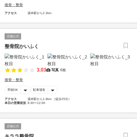
接骨・整骨
アクセス
湯本駅から2.3km
店舗公式
整骨院かいふく
3.03
写真
6枚
接骨・整骨
早朝OK
駐車場有
アクセス
湯本駅から1.9km （徒歩25分）
本日の営業状況
8:30〜12:00
店舗公式
キララ整骨院