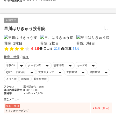
本日の営業状況
8:00〜11:30 14:00〜15:30
店舗公式
早川はりきゅう接骨院
4.18
口コミ
21件
写真
38枚
接骨・整骨
鍼灸
早朝OK
クーポン有
駐車場有
カード可
QRコード決済可
女性スタッフ
女性歓迎
男性歓迎
きゆう師
はり師
柔道整復師
アクセス
湯本駅から7.1km
本日の営業状況
8:00〜13:00
価格帯
￥400〜￥6,600
主なメニュー
接骨・整骨
400
￥
（税込）
キネシオテーピング