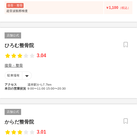
接骨・整骨
1,100
￥
（税込）
超音波観察検査
店舗公式
ひろむ整骨院
3.04
接骨・整骨
駐車場有
アクセス
湯本駅から7.7km
本日の営業状況
9:00〜11:00 15:00〜20:30
店舗公式
からだ整骨院
3.01