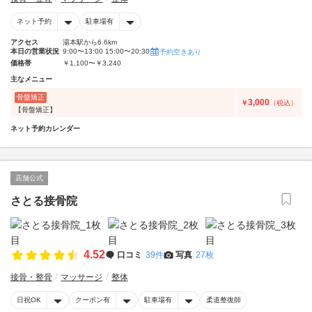
ネット予約
駐車場有
アクセス
湯本駅から6.6km
本日の営業状況
9:00〜13:00 15:00〜20:30
予約空きあり
価格帯
￥1,100〜￥3,240
主なメニュー
骨盤矯正
3,000
￥
（税込）
【骨盤矯正】
ネット予約カレンダー
店舗公式
さとる接骨院
4.52
口コミ
39件
写真
27枚
接骨・整骨
マッサージ
整体
日祝OK
クーポン有
駐車場有
柔道整復師