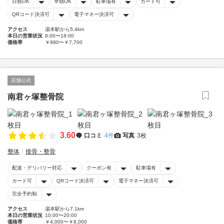
日祝OK
早朝OK
駐車場有
カード可
QRコード決済可
電子マネー決済可
アクセス
湯本駅から5.4km
本日の営業状況
8:00〜18:00
価格帯
￥990〜￥7,700
店舗公式
南君ヶ塚整骨院
3.60
口コミ
4件
写真
3枚
整体
接骨・整骨
配達・デリバリー対応
クーポン有
駐車場有
カード可
QRコード決済可
電子マネー決済可
完全予約制
アクセス
湯本駅から7.1km
本日の営業状況
10:00〜20:00
価格帯
￥4,000〜￥8,000