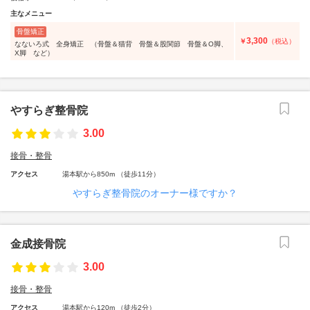
主なメニュー
骨盤矯正
3,300
￥
（税込）
なないろ式 全身矯正 （骨盤＆猫背 骨盤＆股関節 骨盤＆O脚、
X脚 など）
やすらぎ整骨院
3.00
接骨・整骨
アクセス
湯本駅から850m （徒歩11分）
やすらぎ整骨院のオーナー様ですか？
金成接骨院
3.00
接骨・整骨
アクセス
湯本駅から120m （徒歩2分）