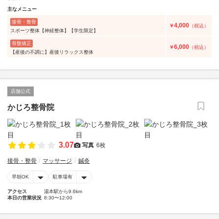
主なメニュー
接骨・整骨
4,000
￥
（税込）
スポーツ整体【神経整体】【学生限定】
骨盤矯正
6,000
￥
（税込）
【産後の不調に】産後リラックス整体
店舗公式
かじろ整骨院
3.07
写真
6枚
接骨・整骨
マッサージ
鍼灸
早朝OK
駐車場有
アクセス
湯本駅から9.6km
本日の営業状況
8:30〜12:00