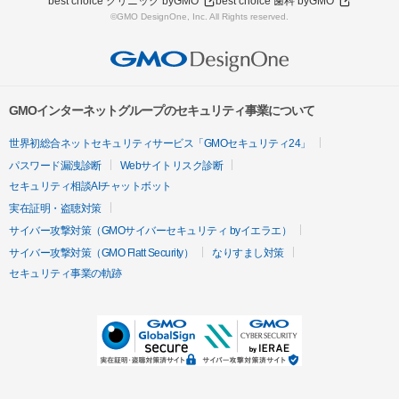
best choice クリニック byGMO
best choice 歯科 byGMO
©GMO DesignOne, Inc. All Rights reserved.
GMOインターネットグループのセキュリティ事業について
世界初総合ネットセキュリティサービス「GMOセキュリティ24」
パスワード漏洩診断
Webサイトリスク診断
セキュリティ相談AIチャットボット
実在証明・盗聴対策
サイバー攻撃対策（GMOサイバーセキュリティ byイエラエ）
サイバー攻撃対策（GMO Flatt Security）
なりすまし対策
セキュリティ事業の軌跡