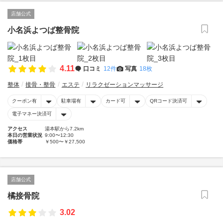
店舗公式
小名浜よつば整骨院
4.11
口コミ
12件
写真
18枚
整体
接骨・整骨
エステ
リラクゼーションマッサージ
クーポン有
駐車場有
カード可
QRコード決済可
電子マネー決済可
アクセス
湯本駅から7.2km
本日の営業状況
9:00〜12:30
価格帯
￥500〜￥27,500
店舗公式
橘接骨院
3.02