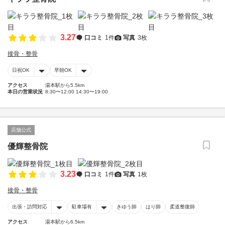
3.27
口コミ
1件
写真
3枚
接骨・整骨
日祝OK
早朝OK
アクセス
湯本駅から5.5km
本日の営業状況
8:30〜12:00 14:30〜19:00
店舗公式
優輝整骨院
3.23
口コミ
1件
写真
1枚
接骨・整骨
出張・訪問対応
駐車場有
きゆう師
はり師
柔道整復師
アクセス
湯本駅から6.5km