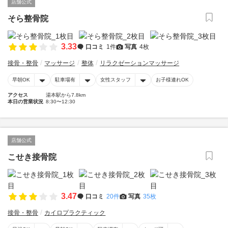
店舗公式
そら整骨院
3.33
口コミ
1件
写真
4枚
接骨・整骨
マッサージ
整体
リラクゼーションマッサージ
早朝OK
駐車場有
女性スタッフ
お子様連れOK
アクセス
湯本駅から7.8km
本日の営業状況
8:30〜12:30
店舗公式
こせき接骨院
3.47
口コミ
20件
写真
35枚
接骨・整骨
カイロプラクティック