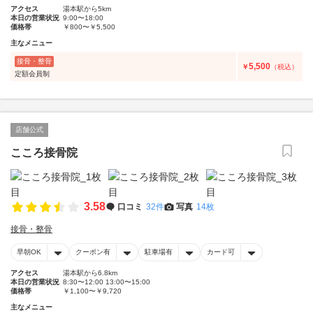
アクセス
湯本駅から5km
本日の営業状況
9:00〜18:00
価格帯
￥800〜￥5,500
主なメニュー
接骨・整骨
5,500
￥
（税込）
定額会員制
店舗公式
こころ接骨院
3.58
口コミ
32件
写真
14枚
接骨・整骨
早朝OK
クーポン有
駐車場有
カード可
アクセス
湯本駅から6.8km
本日の営業状況
8:30〜12:00 13:00〜15:00
価格帯
￥1,100〜￥9,720
主なメニュー