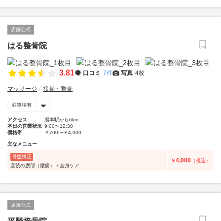
店舗公式
はる整骨院
3.81
口コミ
7件
写真
4枚
マッサージ
接骨・整骨
駐車場有
アクセス
湯本駅から6km
本日の営業状況
9:00〜12:30
価格帯
￥700〜￥4,000
主なメニュー
骨盤矯正
4,000
￥
（税込）
産後の腰部（腰痛）＋全身ケア
店舗公式