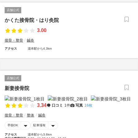
店舗公式
かくた接骨院・はり灸院
3.00
接骨・整骨
鍼灸
アクセス
湯本駅から4.3km
店舗公式
新妻接骨院
3.34
口コミ
1件
写真
16枚
接骨・整骨
整体
鍼灸
早朝OK
駐車場有
アクセス
湯本駅から3.6km