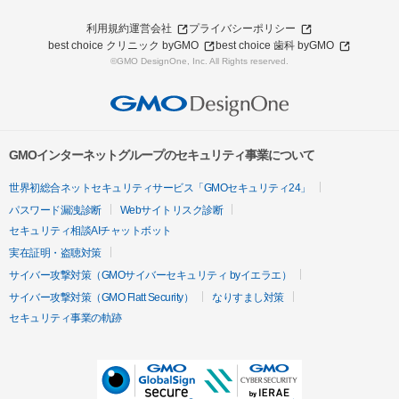
利用規約
運営会社
プライバシーポリシー
best choice クリニック byGMO
best choice 歯科 byGMO
©GMO DesignOne, Inc. All Rights reserved.
GMOインターネットグループのセキュリティ事業について
世界初総合ネットセキュリティサービス「GMOセキュリティ24」
パスワード漏洩診断
Webサイトリスク診断
セキュリティ相談AIチャットボット
実在証明・盗聴対策
サイバー攻撃対策（GMOサイバーセキュリティ byイエラエ）
サイバー攻撃対策（GMO Flatt Security）
なりすまし対策
セキュリティ事業の軌跡