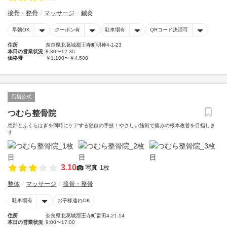
接骨・整骨
マッサージ
鍼灸
早朝OK
クーポン有
駐車場有
QRコード決済可
住所
奈良県北葛城郡王寺町明神4-1-23
本日の営業状況
8:30〜12:30
価格帯
￥1,100〜￥4,500
店舗公式
つむら整骨院
患部とふくらはぎを同時にケアする独自の手技！やさしい施術で痛みの根本改善を目指しま
す
3.10
写真
1枚
整体
マッサージ
接骨・整骨
駐車場有
お子様連れOK
住所
奈良県北葛城郡王寺町畠田4-21-14
本日の営業状況
9:00〜17:00