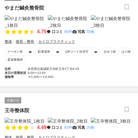
やまだ鍼灸整骨院
4.75
口コミ
60件
写真
50枚
整体
接骨・整骨
カイロプラクティック
クーポン有
駐車場有
QRコード決済可
きゆう師
はり師
柔道整復師
住所
奈良県北葛城郡王寺町王寺2丁目8-25
本日の営業状況
9:00〜13:00
価格帯
￥3,300〜￥6,600
店舗公式
王寺整体院
4.49
口コミ
83件
写真
26枚
整体
接骨・整骨
カイロプラクティック