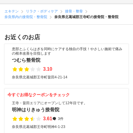
エキテン
リラク・ボディケア
接骨・整骨
奈良県内の接骨院・整骨院
奈良県北葛城郡王寺町の接骨院・整骨院
お近くのお店
患部とふくらはぎを同時にケアする独自の手技！やさしい施術で痛み
の根本改善を目指します
つむら整骨院
3.10
奈良県北葛城郡王寺町畠田4-21-14
今すぐお得なクーポンをチェック
王寺・畠田エリアにオープンして12年目です。
明神はりきゅう接骨院
3.61
3件
奈良県北葛城郡王寺町明神4-1-23