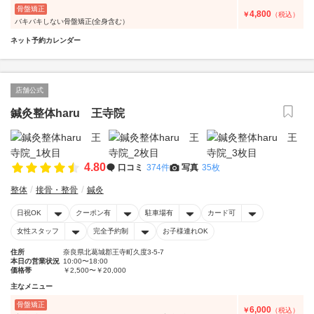
骨盤矯正
4,800
￥
（税込）
バキバキしない骨盤矯正(全身含む）
ネット予約カレンダー
店舗公式
鍼灸整体haru 王寺院
4.80
口コミ
374件
写真
35枚
整体
接骨・整骨
鍼灸
日祝OK
クーポン有
駐車場有
カード可
女性スタッフ
完全予約制
お子様連れOK
住所
奈良県北葛城郡王寺町久度3-5-7
本日の営業状況
10:00〜18:00
価格帯
￥2,500〜￥20,000
主なメニュー
骨盤矯正
6,000
￥
（税込）