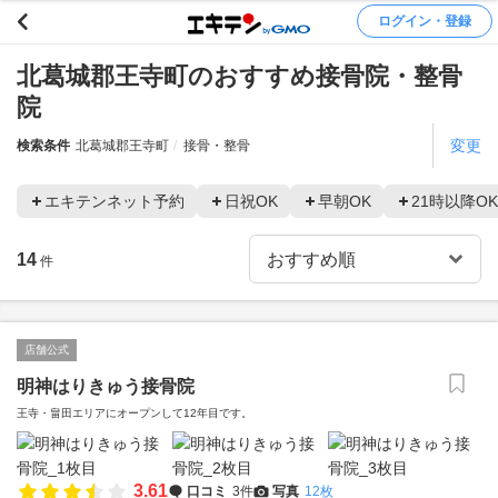
ログイン・登録
北葛城郡王寺町のおすすめ接骨院・整骨
院
変更
検索条件
北葛城郡王寺町
接骨・整骨
エキテンネット予約
日祝OK
早朝OK
21時以降OK
14
件
店舗公式
明神はりきゅう接骨院
王寺・畠田エリアにオープンして12年目です。
3.61
口コミ
3件
写真
12枚