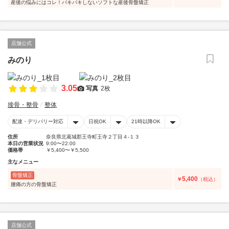
産後の悩みにはコレ！バキバキしないソフトな産後骨盤矯正
店舗公式
みのり
3.05
写真
2枚
接骨・整骨
整体
配達・デリバリー対応
日祝OK
21時以降OK
住所
奈良県北葛城郡王寺町王寺２丁目４-１３
本日の営業状況
9:00〜22:00
価格帯
￥5,400〜￥5,500
主なメニュー
骨盤矯正
5,400
￥
（税込）
腰痛の方の骨盤矯正
店舗公式