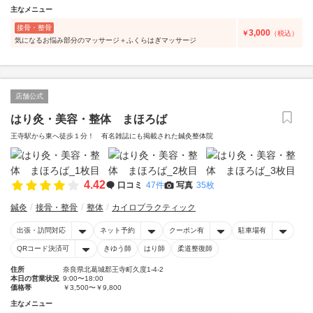
主なメニュー
接骨・整骨
3,000
￥
（税込）
気になるお悩み部分のマッサージ＋ふくらはぎマッサージ
店舗公式
はり灸・美容・整体 まほろば
王寺駅から東へ徒歩１分！ 有名雑誌にも掲載された鍼灸整体院
4.42
口コミ
47件
写真
35枚
鍼灸
接骨・整骨
整体
カイロプラクティック
出張・訪問対応
ネット予約
クーポン有
駐車場有
QRコード決済可
きゆう師
はり師
柔道整復師
住所
奈良県北葛城郡王寺町久度1-4-2
本日の営業状況
9:00〜18:00
価格帯
￥3,500〜￥9,800
主なメニュー