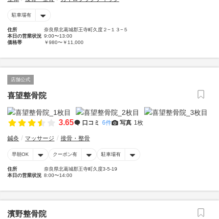
駐車場有
住所
奈良県北葛城郡王寺町久度２−１３−５
本日の営業状況
9:00〜13:00
価格帯
￥980〜￥11,000
店舗公式
喜望整骨院
3.65
口コミ
6件
写真
1枚
鍼灸
マッサージ
接骨・整骨
早朝OK
クーポン有
駐車場有
住所
奈良県北葛城郡王寺町久度3-5-19
本日の営業状況
8:00〜14:00
濱野整骨院