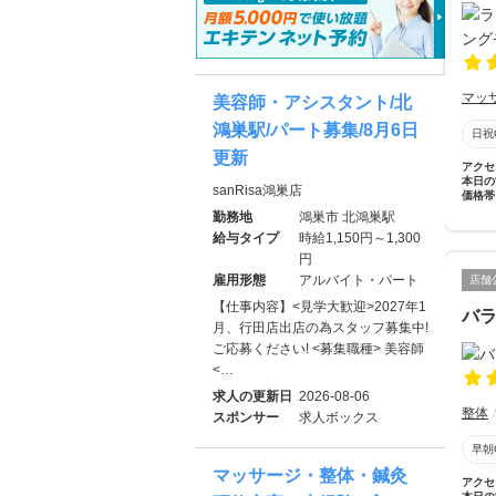
マッ
美容師・アシスタント/北
鴻巣駅/パート募集/8月6日
日祝
更新
アクセ
本日の
sanRisa鴻巣店
価格帯
勤務地
鴻巣市 北鴻巣駅
給与タイプ
時給1,150円～1,300
円
雇用形態
アルバイト・パート
店舗
【仕事内容】<見学大歓迎>2027年1
バ
月、行田店出店の為スタッフ募集中!
ご応募ください! <募集職種> 美容師
<…
求人の更新日
2026-08-06
整体
スポンサー
求人ボックス
早朝
マッサージ・整体・鍼灸
アクセ