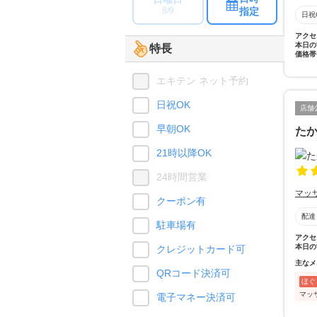
指定
8/9
日祝
アクセ
本日の
特長
価格帯
エキテン ネット予約
日祝OK
店舗
早朝OK
た
21時以降OK
24時間営業
マッ
クーポン有
配達
駐車場有
アクセ
本日の
クレジットカード可
主なメ
QRコード決済可
ほぐ
マッ
電子マネー決済可