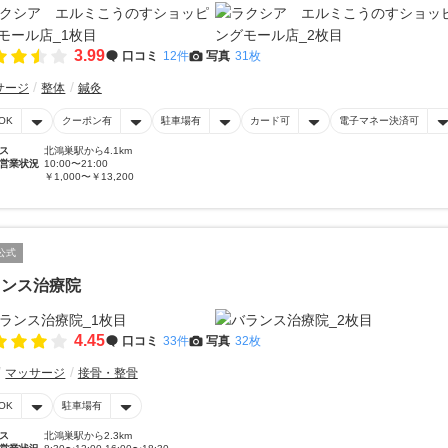
3.99
口コミ
12件
写真
31枚
サージ
整体
鍼灸
OK
クーポン有
駐車場有
カード可
電子マネー決済可
ス
北鴻巣駅から4.1km
営業状況
10:00〜21:00
￥1,000〜￥13,200
公式
ランス治療院
4.45
口コミ
33件
写真
32枚
マッサージ
接骨・整骨
OK
駐車場有
ス
北鴻巣駅から2.3km