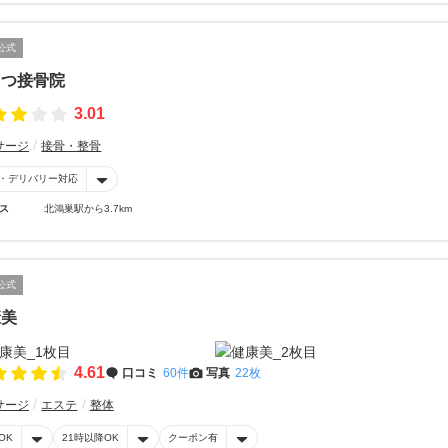
公式
くつ接骨院
3.01
サージ
接骨・整骨
・デリバリー対応
ス
北鴻巣駅から3.7km
公式
康美
4.61
口コミ
60件
写真
22枚
サージ
エステ
整体
OK
21時以降OK
クーポン有