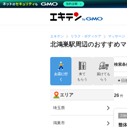
無料診断
エキテン
リラク・ボディケア
マッサージ
北鴻巣駅周辺のおすすめマ
検索条
お店に行
来て
届けても
く
もらう
らう
日
エリア
26
件
埼玉県
店舗
鴻巣市
整