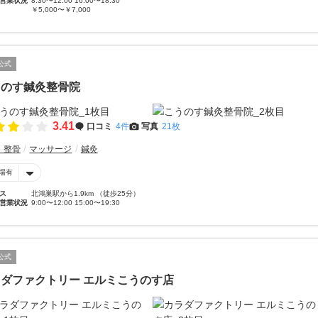
営業状況
8:30〜12:00 16:00〜18:30
￥5,000〜￥7,000
公式
うのす鍼灸整骨院
3.41
口コミ
4件
写真
21枚
・整骨
マッサージ
鍼灸
場有
ス
北鴻巣駅から1.9km （徒歩25分）
営業状況
9:00〜12:00 15:00〜19:30
公式
ダファクトリー エルミこうのす店