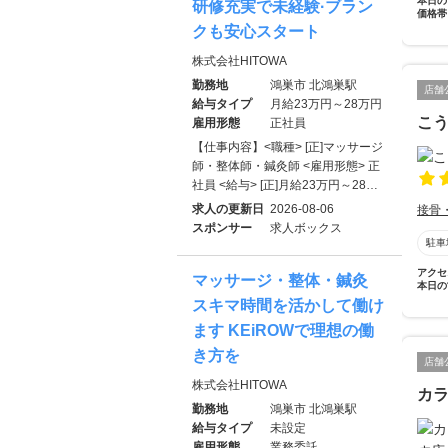
本日の
研修充実で未経験·ブラン
価格帯
クも安心スタート
株式会社HITOWA
勤務地
鴻巣市 北鴻巣駅
店舗
給与タイプ
月給23万円～28万円
こ
雇用形態
正社員
【仕事内容】<職種> [正]マッサージ
師・整体師・鍼灸師 <雇用形態> 正
社員 <給与> [正]月給23万円～28…
求人の更新日
2026-08-06
接骨
スポンサー
求人ボックス
駐車
アクセ
マッサージ・整体・鍼灸
本日の
スキマ時間を活かして働け
ます KEiROWで理想の働
き方を
店舗
株式会社HITOWA
カラ
勤務地
鴻巣市 北鴻巣駅
給与タイプ
未設定
雇用形態
業務委託