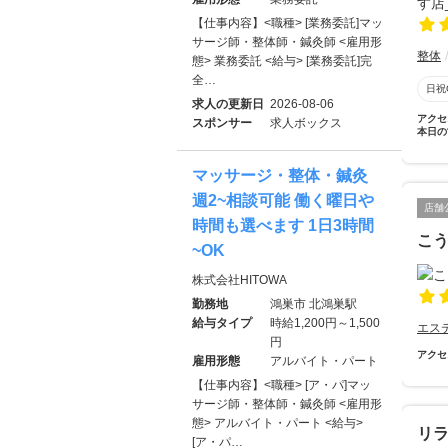
【仕事内容】<職種> [業務委託]マッ
サージ師・整体師・鍼灸師 <雇用形
整体
態> 業務委託 <給与> [業務委託]完
全…
日祝
求人の更新日
2026-08-06
アクセ
スポンサー
求人ボックス
本日の
マッサージ・整体・鍼灸
週2~相談可能 働く曜日や
店舗
時間も選べます 1日3時間
こう
~OK
株式会社HITOWA
勤務地
鴻巣市 北鴻巣駅
給与タイプ
時給1,200円～1,500
エス
円
アクセ
雇用形態
アルバイト・パート
【仕事内容】<職種> [ア・パ]マッ
サージ師・整体師・鍼灸師 <雇用形
態> アルバイト・パート <給与>
リラ
[ア・パ…