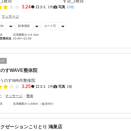
3.24
口コミ
1件
写真
10枚
マッサージ
OK
駐車場有
カード可
ス
北鴻巣駅から4.1km
営業状況
10:00〜21:00
公式
のすWAVE整体院
3.25
口コミ
1件
写真
1枚
テ
マッサージ
整体
ス
北鴻巣駅から440m （徒歩6分）
クゼーションこりとり 鴻巣店