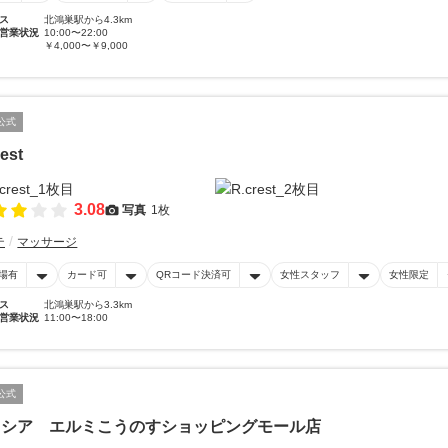
ス
北鴻巣駅から4.3km
営業状況
10:00〜22:00
￥4,000〜￥9,000
公式
est
3.08
写真
1枚
テ
マッサージ
場有
カード可
QRコード決済可
女性スタッフ
女性限定
ス
北鴻巣駅から3.3km
営業状況
11:00〜18:00
公式
クシア エルミこうのすショッピングモール店