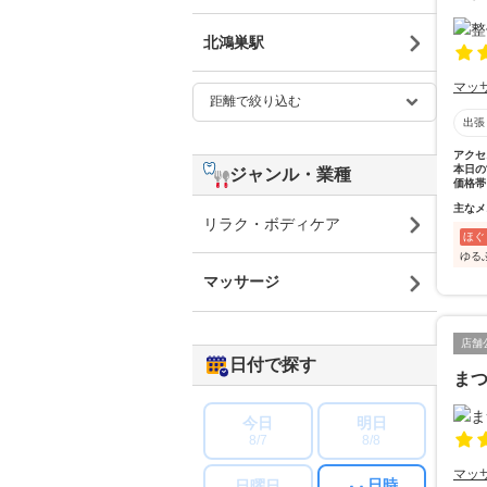
北鴻巣駅
マッ
出張
アクセ
本日の
ジャンル・業種
価格帯
主なメ
リラク・ボディケア
ほぐ
ゆる
マッサージ
店舗
日付で探す
ま
今日
明日
8/7
8/8
マッ
日時
日曜日