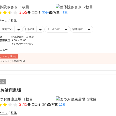
3.65
口コミ
35件
写真
41枚
サージ
整体
・訪問対応
日祝OK
クーポン有
駐車場有
ス
北鴻巣駅から2.9km
営業状況
9:00〜20:00
￥1,000〜￥4,000
ニュー
し・マッサージ
ふわ＋ほぐし施術20分
公式
つお健康道場
3.41
口コミ
3件
写真
12枚
サージ
整体