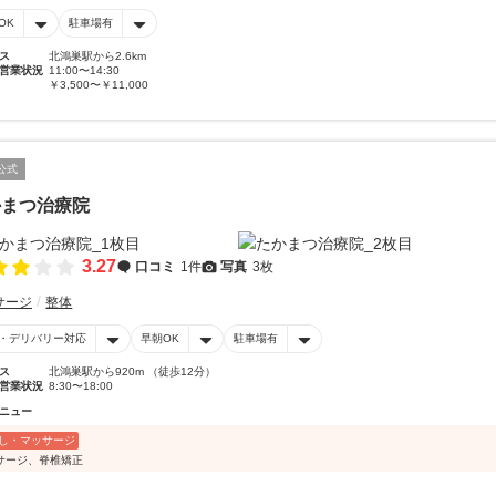
OK
駐車場有
ス
北鴻巣駅から2.6km
営業状況
11:00〜14:30
￥3,500〜￥11,000
公式
かまつ治療院
3.27
口コミ
1件
写真
3枚
サージ
整体
・デリバリー対応
早朝OK
駐車場有
ス
北鴻巣駅から920m （徒歩12分）
営業状況
8:30〜18:00
ニュー
し・マッサージ
サージ、脊椎矯正