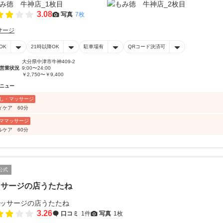
3.08
写真
7枚
サージ
OK
21時以降OK
駐車場有
QRコード決済可
大分県中津市牛神409-2
営業状況
9:00〜24:00
￥2,750〜￥9,400
ニュー
し・マッサージ
ィケア 60分
ママッサージ
ルケア 60分
公式
ッサージの店うたたね
3.26
口コミ
1件
写真
1枚