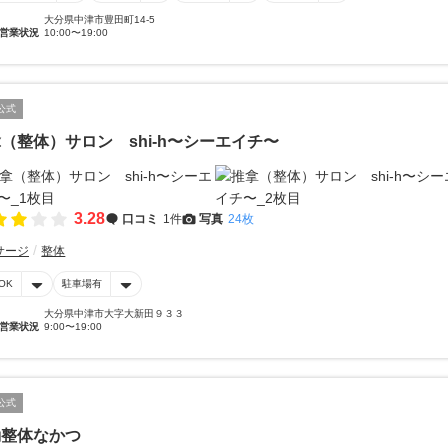
大分県中津市豊田町14-5
営業状況
10:00〜19:00
公式
（整体）サロン shi-h〜シーエイチ〜
3.28
口コミ
1件
写真
24枚
サージ
整体
OK
駐車場有
大分県中津市大字大新田９３３
営業状況
9:00〜19:00
公式
動整体なかつ