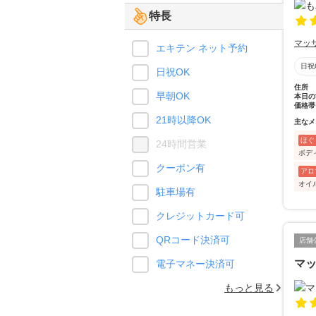
特長
マッ
エキテン ネット予約
日祝
日祝OK
住所
早朝OK
本日の
価格帯
21時以降OK
主なメ
ほぐ
24時間営業
ボデ
クーポン有
アロ
オイ
駐車場有
クレジットカード可
QRコード決済可
店舗
マ
電子マネー決済可
もっと見る