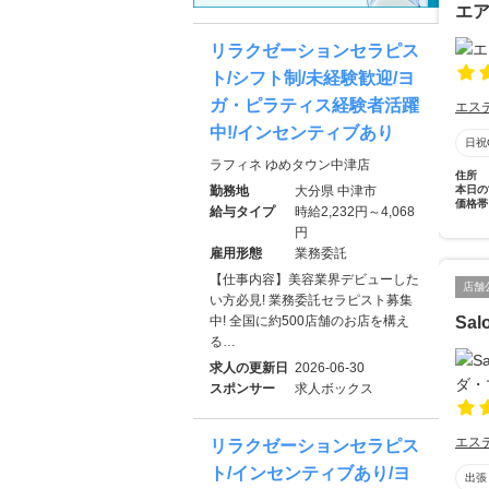
エ
リラクゼーションセラピス
ト/シフト制/未経験歓迎/ヨ
ガ・ピラティス経験者活躍
エス
中!/インセンティブあり
日祝
ラフィネ ゆめタウン中津店
住所
勤務地
大分県 中津市
本日の
価格帯
給与タイプ
時給2,232円～4,068
円
雇用形態
業務委託
【仕事内容】美容業界デビューした
店舗
い方必見! 業務委託セラピスト募集
中! 全国に約500店舗のお店を構え
Sa
る…
求人の更新日
2026-06-30
スポンサー
求人ボックス
エス
リラクゼーションセラピス
ト/インセンティブあり/ヨ
出張