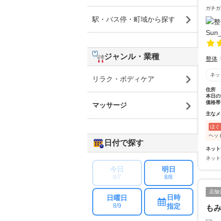
ガチガ
駅・バス停・町域から探す
ジャンル・業種
整体
ネッ
リラク・ボディケア
住所
本日の
価格帯
マッサージ
主なメ
ほぐ
ヘッ
日付で探す
ネット
ネット
今日
明日
8/7
8/8
店舗
日時
日曜日
指定
8/9
も