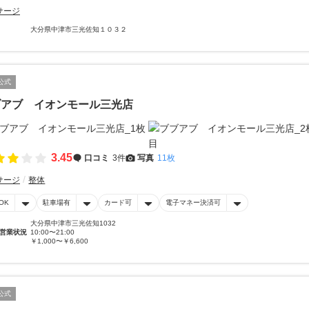
サージ
大分県中津市三光佐知１０３２
公式
ブアブ イオンモール三光店
3.45
口コミ
3件
写真
11枚
サージ
整体
OK
駐車場有
カード可
電子マネー決済可
大分県中津市三光佐知1032
営業状況
10:00〜21:00
￥1,000〜￥6,600
公式