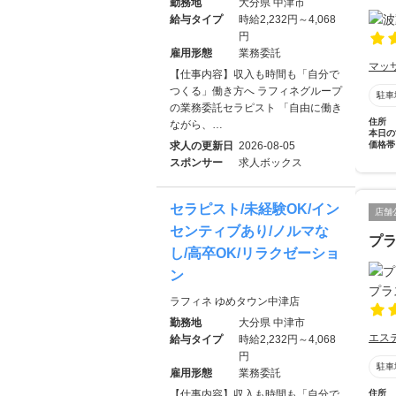
勤務地
大分県 中津市
給与タイプ
時給2,232円～4,068
円
雇用形態
業務委託
マッ
【仕事内容】収入も時間も「自分で
つくる」働き方へ ラフィネグループ
駐車
の業務委託セラピスト 「自由に働き
住所
ながら、…
本日の
求人の更新日
2026-08-05
価格帯
スポンサー
求人ボックス
セラピスト/未経験OK/イン
店舗
センティブあり/ノルマな
プ
し/高卒OK/リラクゼーショ
ン
ラフィネ ゆめタウン中津店
勤務地
大分県 中津市
エス
給与タイプ
時給2,232円～4,068
円
駐車
雇用形態
業務委託
【仕事内容】収入も時間も「自分で
住所