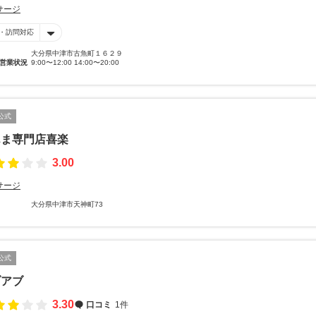
サージ
・訪問対応
大分県中津市古魚町１６２９
営業状況
9:00〜12:00 14:00〜20:00
公式
んま専門店喜楽
3.00
サージ
大分県中津市天神町73
公式
ブアブ
3.30
口コミ
1件