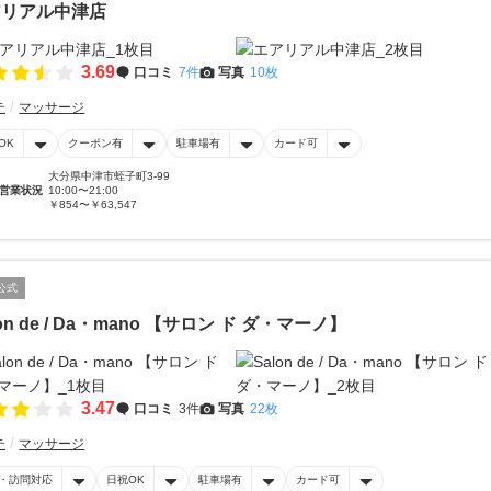
アリアル中津店
3.69
口コミ
7件
写真
10枚
テ
マッサージ
OK
クーポン有
駐車場有
カード可
大分県中津市蛭子町3-99
営業状況
10:00〜21:00
￥854〜￥63,547
公式
lon de / Da・mano 【サロン ド ダ・マーノ】
3.47
口コミ
3件
写真
22枚
テ
マッサージ
・訪問対応
日祝OK
駐車場有
カード可