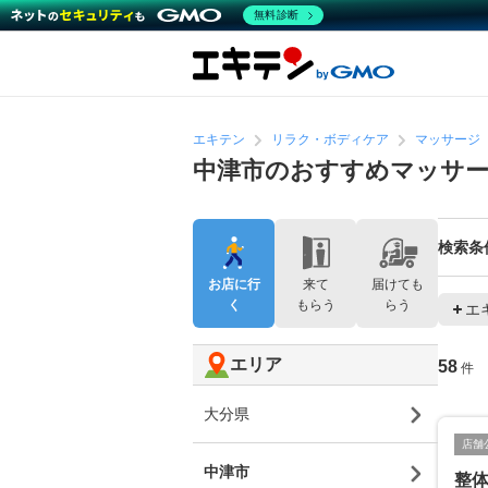
無料診断
エキテン
リラク・ボディケア
マッサージ
中津市のおすすめマッサ
検索条
お店に行
来て
届けても
く
もらう
らう
エ
エリア
58
件
大分県
店舗
中津市
整体