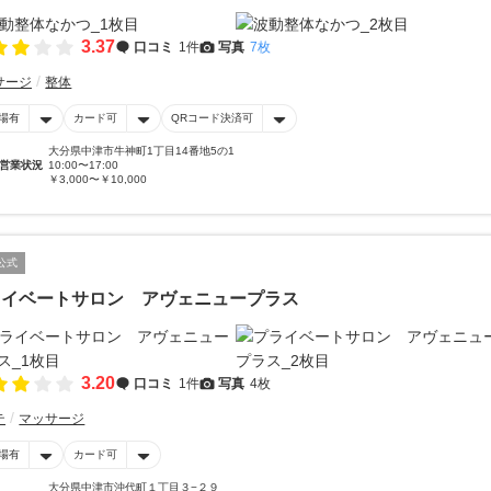
3.37
口コミ
1件
写真
7枚
サージ
整体
場有
カード可
QRコード決済可
大分県中津市牛神町1丁目14番地5の1
営業状況
10:00〜17:00
￥3,000〜￥10,000
公式
ライベートサロン アヴェニュープラス
3.20
口コミ
1件
写真
4枚
テ
マッサージ
場有
カード可
大分県中津市沖代町１丁目３−２９