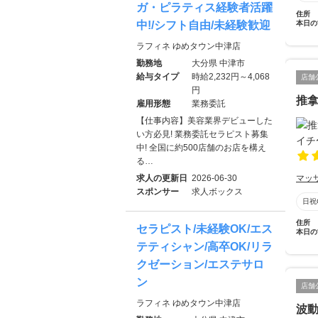
ガ・ピラティス経験者活躍
住所
中!/シフト自由/未経験歓迎
本日の
ラフィネ ゆめタウン中津店
勤務地
大分県 中津市
給与タイプ
時給2,232円～4,068
店舗
円
推拿
雇用形態
業務委託
【仕事内容】美容業界デビューした
い方必見! 業務委託セラピスト募集
中! 全国に約500店舗のお店を構え
る…
求人の更新日
2026-06-30
マッ
スポンサー
求人ボックス
日祝
住所
セラピスト/未経験OK/エス
本日の
テティシャン/高卒OK/リラ
クゼーション/エステサロ
ン
店舗
ラフィネ ゆめタウン中津店
波