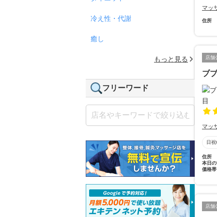
マッ
冷え性・代謝
住所
癒し
店舗
もっと見る
ブ
フリーワード
マッ
日祝
住所
本日の
価格帯
店舗