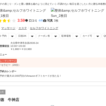
チの肩こり・ズンと重い腰痛も嘘のように消えていく♪不調のない毎日を過ごしたい方に贈る本格整
3.59
口コミ
4件
写真
3枚
マッサージ
エステ
セルフホワイトニング
ト予約
日祝OK
クーポン有
駐車場有
カード可
Q
大分県中津市永添2636-24
営業状況
10:00〜20:00
￥1,980〜￥10,980
ニュー
し・マッサージ
ドセラピー（20分）
予約カレンダー
予約で最大10,000円分のAmazonギフトカードが当たる！
公式
み徳 牛神店