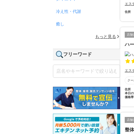
エス
冷え性・代謝
住所
癒し
店舗
もっと見る
ハー
フリーワード
エス
クー
住所
本日の
価格帯
店舗
整体