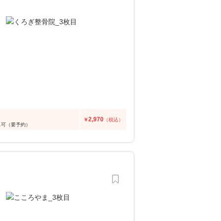
2,970
￥
（税込）
も可（要予約）