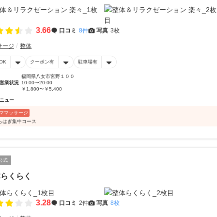
3.66
口コミ
8件
写真
3枚
サージ
整体
OK
クーポン有
駐車場有
福岡県八女市宮野１００
営業状況
10:00〜20:00
￥1,800〜￥5,400
ニュー
ママッサージ
らはぎ集中コース
公式
体らくらく
3.28
口コミ
2件
写真
8枚