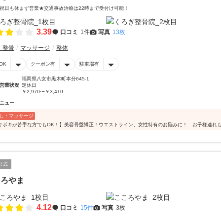
祝日も休まず営業★交通事故治療は22時まで受付け可能！
3.39
口コミ
1件
写真
13枚
・整骨
マッサージ
整体
OK
クーポン有
駐車場有
福岡県八女市黒木町本分645-1
営業状況
定休日
￥2,970〜￥3,410
ニュー
し・マッサージ
キボキが苦手な方でもOK！】美容骨盤矯正！ウエストライン、女性特有のお悩みに！ お子様連れ
公式
ころやま
4.12
口コミ
15件
写真
3枚