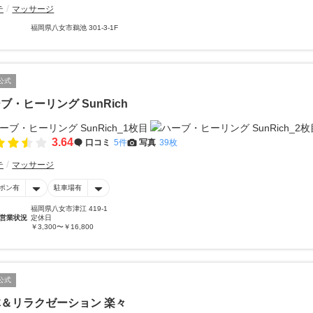
テ
マッサージ
福岡県八女市鵜池 301-3-1F
公式
ブ・ヒーリング SunRich
3.64
口コミ
5件
写真
39枚
テ
マッサージ
ポン有
駐車場有
福岡県八女市津江 419-1
営業状況
定休日
￥3,300〜￥16,800
公式
＆リラクゼーション 楽々