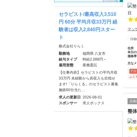
セラピスト/最高収入3,510
円 60分 平均月収33万円 経
験者は収入2,840円スター
マッ
ト
日祝
株式会社りらく
住所
本日の
勤務地
福岡県 八女市
価格帯
給与タイプ
時給2,088円～
主なメ
雇用形態
業務委託
アロ
【仕事内容】セラピストの平均月収
ふく
33万円 未経験から高収入も目指せ
ます!「りらくる」のセラピスト募集
施術60分当た…
求人の更新日
2026-08-01
店舗
スポンサー
求人ボックス
整