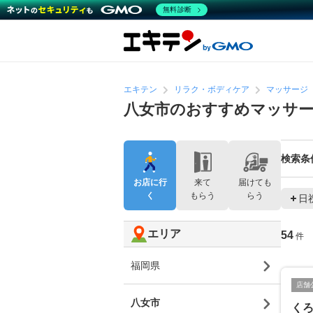
無料診断
エキテン
リラク・ボディケア
マッサージ
八女市のおすすめマッサ
検索条
お店に行
来て
届けても
く
もらう
らう
日
エリア
54
件
福岡県
店舗
八女市
く