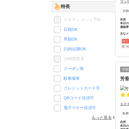
マッ
特長
日祝
エキテン ネット予約
住所
本日の
価格帯
日祝OK
主なメ
早朝OK
ほぐ
足つ
21時以降OK
24時間営業
クーポン有
店舗
駐車場有
芳
クレジットカード可
QRコード決済可
エス
電子マネー決済可
駐車
もっと見る
住所
本日の