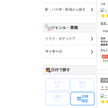
土曜・
駅・バス停・町域から探す
接骨
ジャンル・業種
早朝
リラク・ボディケア
住所
本日の
価格帯
主なメ
マッサージ
ほぐ
【ボ
日付で探す
店舗
今日
明日
8/9
8/10
こ
日時
土曜日
指定
8/15