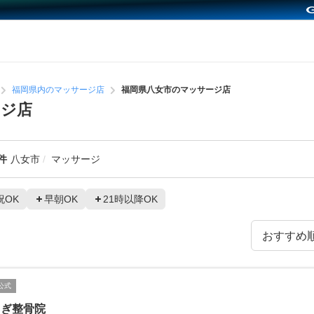
福岡県内のマッサージ店
福岡県八女市のマッサージ店
ージ店
件
八女市
マッサージ
祝OK
早朝OK
21時以降OK
公式
ろぎ整骨院