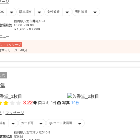
サージ
OK
駐車場有
女性歓迎
男性歓迎
福岡県八女市井延43-1
営業状況
10:00〜19:00
￥1,980〜￥7,000
ニュー
し・マッサージ
ぼマッサージ 40分
公式
香堂
3.22
口コミ
1件
写真
19枚
テ
マッサージ
場有
カード可
QRコード決済可
福岡県八女市津ノ江546-3
営業状況
定休日