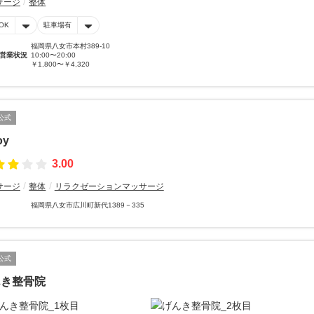
サージ
整体
OK
駐車場有
福岡県八女市本村389-10
営業状況
10:00〜20:00
￥1,800〜￥4,320
公式
oy
3.00
サージ
整体
リラクゼーションマッサージ
福岡県八女市広川町新代1389－335
公式
んき整骨院