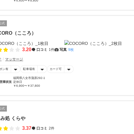
￥4,400〜￥8,800
公式
CORO（こころ）
3.20
口コミ
1件
写真
9枚
テ
マッサージ
ポン有
駐車場有
カード可
福岡県八女市蒲原292-1
営業状況
定休日
￥6,900〜￥37,800
公式
み処 くらや
3.37
口コミ
2件