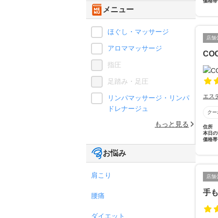
価格帯
メニュー
ほぐし・マッサージ
店舗
アロママッサージ
CO
指圧
足踏み・足圧
エス
リンパマッサージ・リンパ
ドレナージュ
クー
もっと見る
住所
本日の
価格帯
お悩み
肩こり
店舗
手も
腰痛
ダイエット