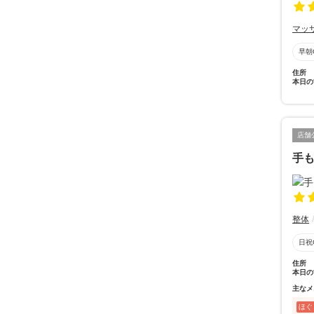
マッ
早朝
住所
本日の
店舗
手も
整体
日祝
住所
本日の
主なメ
ほぐ