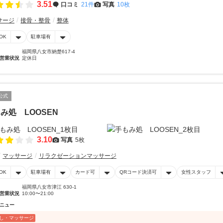
3.51
口コミ
21件
写真
10枚
サージ
接骨・整骨
整体
OK
駐車場有
福岡県八女市納楚617-4
営業状況
定休日
公式
み処 LOOSEN
3.10
写真
5枚
マッサージ
リラクゼーションマッサージ
OK
駐車場有
カード可
QRコード決済可
女性スタッフ
福岡県八女市津江 630-1
営業状況
10:00〜21:00
ニュー
し・マッサージ