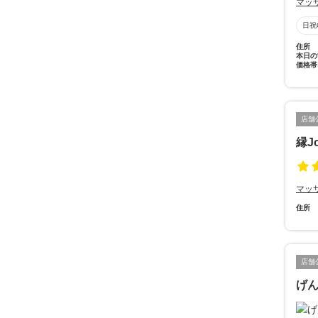
マッ
日祝
住所
本日の
価格帯
店舗
縁J
マッ
住所
店舗
げ