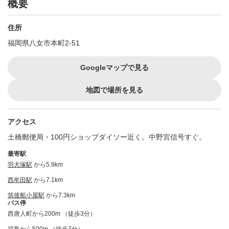
概要
住所
福岡県八女市本町2-51
Googleマップで見る
地図で場所を見る
アクセス
土橋郵便局・100円ショップダイソー近く。中野宮信号すぐ。
最寄駅
羽犬塚駅
から5.9km
西牟田駅
から7.1km
筑後船小屋駅
から7.3km
バス停
西唐人町から200m （徒歩3分）