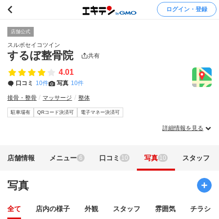
ログイン・登録
店舗公式
スルボセイコツイン
するぼ整骨院
共有
4.01
口コミ
10件
写真
10件
接骨・整骨
マッサージ
整体
駐車場有
QRコード決済可
電子マネー決済可
詳細情報を見る
店舗情報
メニュー
口コミ
写真
スタッフ
6
10
10
写真
全て
店内の様子
外観
スタッフ
雰囲気
チラシ