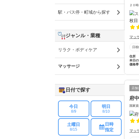
２０時
駅・バス停・町域から探す
ジャンル・業種
マッ
日祝
リラク・ボディケア
住所
本日の
価格帯
マッサージ
店舗
日付で探す
府
今日
明日
国家資
8/9
8/10
日時
土曜日
指定
8/15
マッ