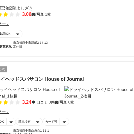
3.06
写真
1枚
サージ
時以降OK
東京都府中市新町2-54-13
営業状況
定休日
公式
イヘッドスパサロン House of Journal
3.24
口コミ
3件
写真
6枚
サージ
OK
駐車場有
カード可
東京都府中市白糸台1-11-1