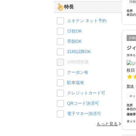
日祝
特長
住所
本日の
エキテン ネット予約
日祝OK
店舗
早朝OK
ジ
21時以降OK
身体を
24時間営業
クーポン有
駐車場有
整体
クレジットカード可
ネッ
QRコード決済可
住所
本日の
電子マネー決済可
価格帯
ネット
もっと見る