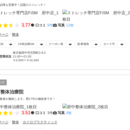
以降も営業中！話題のストレッチ！
3.77
口コミ
8件
写真
12枚
サージ
整体
OK
21時以降OK
クーポン有
駐車場有
カード可
東京都府中市宮西町2-8-2
営業状況
11:00〜21:30
￥3,500〜￥10,400
公式
中整体治療院
格者が施術します。歴17年の施術者です！
3.51
口コミ
3件
写真
8枚
サージ
整体
カイロプラクティック