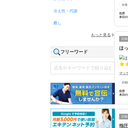
出張
冷え性・代謝
住所
本日の
癒し
もっと見る
店舗
ほ
フリーワード
マッ
日祝
住所
本日の
店舗
指