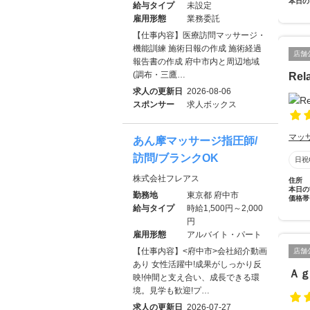
本日の
給与タイプ
未設定
雇用形態
業務委託
【仕事内容】医療訪問マッサージ・
機能訓練 施術日報の作成 施術経過
店舗
報告書の作成 府中市内と周辺地域
(調布・三鷹…
Rel
求人の更新日
2026-08-06
スポンサー
求人ボックス
マッ
あん摩マッサージ指圧師/
訪問/ブランクOK
日祝
株式会社フレアス
住所
本日の
勤務地
東京都 府中市
価格帯
給与タイプ
時給1,500円～2,000
円
雇用形態
アルバイト・パート
【仕事内容】<府中市>会社紹介動画
店舗
あり 女性活躍中!成果がしっかり反
Ａ
映!仲間と支え合い、成長できる環
境。見学も歓迎!プ…
求人の更新日
2026-07-27