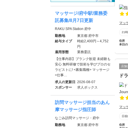
マッサージ/府中駅/業務委
託募集/8月7日更新
マッ
RAKU SPA Station 府中
21
勤務地
東京都 府中市
給与タイプ
時給2,400円～4,752
住所
本日の
円
雇用形態
業務委託
【仕事内容】ブランク歓迎 未経験も
安心 無料研修で技術を学びプロのセ
店舗
ラピストに! <募集職種> マッサージ
<仕事…
ドラ
求人の更新日
2026-08-07
スポンサー
求人ボックス
訪問マッサージ担当のあん
マッ
摩マッサージ指圧師
日祝
なごみ訪問マッサージ・府中
勤務地
東京都 府中市
住所