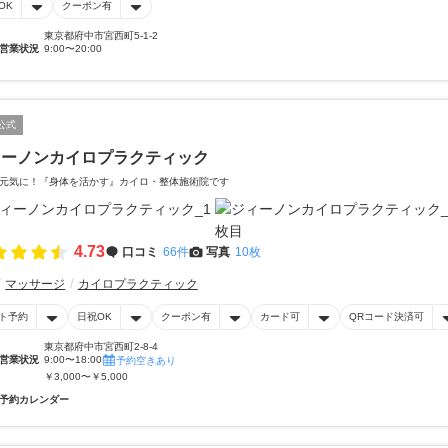
OK
クーポン有
東京都府中市宮西町5-1-2
営業状況
9:00〜20:00
公式
ィーノンカイロプラクティック
元気に！『身体を活かす』カイロ・整体施術院です
4.73
口コミ
66件
写真
10枚
マッサージ
カイロプラクティック
ト予約
日祝OK
クーポン有
カード可
QRコード決済可
東京都府中市宮西町2‐8‐4
営業状況
9:00〜18:00
予約空きあり
￥3,000〜￥5,000
予約カレンダー