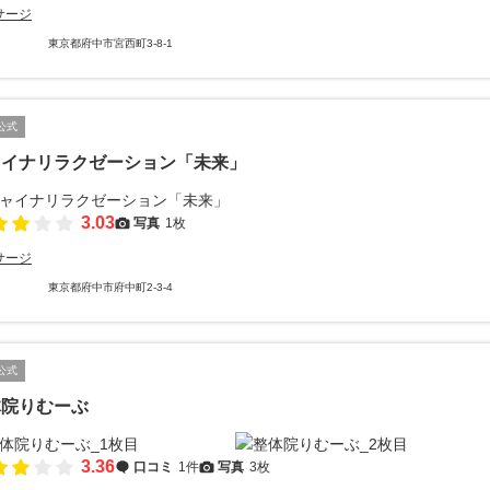
サージ
東京都府中市宮西町3-8-1
公式
ャイナリラクゼーション「未来」
3.03
写真
1枚
サージ
東京都府中市府中町2-3-4
公式
体院りむーぶ
3.36
口コミ
1件
写真
3枚