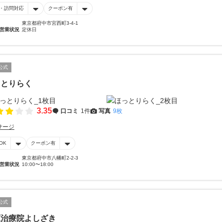
・訪問対応
クーポン有
東京都府中市宮西町3-4-1
営業状況
定休日
公式
っとりらく
3.35
口コミ
1件
写真
9枚
サージ
OK
クーポン有
東京都府中市八幡町2-2-3
営業状況
10:00〜18:00
公式
圧治療院よしざき