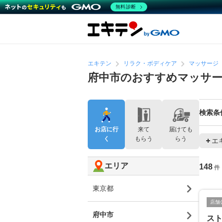
無料診断
エキテン
リラク・ボディケア
マッサージ
府中市のおすすめマッサ
検索条
お店に行
来て
届けても
く
もらう
らう
エ
エリア
148
件
東京都
店舗
府中市
スト