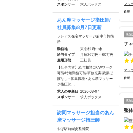
マッ
スポンサー
求人ボックス
住所
あん摩マッサージ指圧師/
社員募集/8月7日更新
店舗
フレアス在宅マッサージ府中市施術
所
チ
勤務地
東京都 府中市
給与タイプ
月給26万円～60万円
雇用形態
正社員
【仕事内容】給与相談OK/Wワーク
マッ
可能/時短勤務可能/研修充実/残業ほ
住所
ぼなし <募集職種> あん摩マッサー
ジ指圧師…
求人の更新日
2026-08-07
スポンサー
求人ボックス
店舗
整
訪問マッサージ担当のあん
摩マッサージ指圧師
やほ駅前鍼灸整骨院