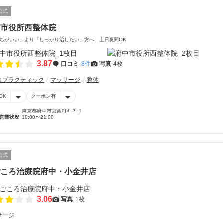
公式
中市役所西整体院
ちがいい」より「しっかり治したい」方へ 土日夜間OK
3.87
口コミ
8件
写真
4枚
ロプラクティック
マッサージ
整体
OK
クーポン有
東京都府中市宮西町4−7−1
営業状況
10:00〜21:00
公式
ごころ治療院府中・小金井店
3.06
写真
1枚
サージ