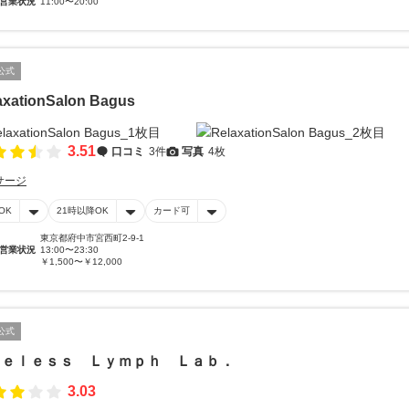
営業状況
11:00〜20:00
公式
axationSalon Bagus
3.51
口コミ
3件
写真
4枚
サージ
OK
21時以降OK
カード可
東京都府中市宮西町2-9-1
営業状況
13:00〜23:30
￥1,500〜￥12,000
公式
ｇｅｌｅｓｓ Ｌｙｍｐｈ Ｌａｂ．
3.03