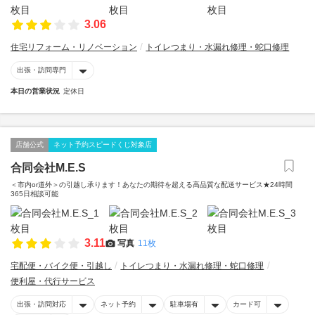
3.06
住宅リフォーム・リノベーション
トイレつまり・水漏れ修理・蛇口修理
出張・訪問専門
本日の営業状況
定休日
店舗公式
ネット予約スピードくじ対象店
合同会社M.E.S
＜市内or道外＞の引越し承ります！あなたの期待を超える高品質な配送サービス★24時間
365日相談可能
3.11
写真
11枚
宅配便・バイク便・引越し
トイレつまり・水漏れ修理・蛇口修理
便利屋・代行サービス
出張・訪問対応
ネット予約
駐車場有
カード可