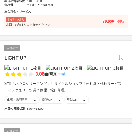
本日の営業状況
7:00〜23:00
価格帯
￥1,000〜￥60,500
主な料金・サービス
トイレつまり
9,900
￥
（税込）
水回りの詰まりはお任せください！
店舗公式
LIGHT UP
3.06
写真
22枚
家電
ハウスクリーニング
リサイクルショップ
便利屋・代行サービス
トイレつまり・水漏れ修理・蛇口修理
出張・訪問専門
日祝OK
早朝OK
本日の営業状況
8:00〜18:00
店舗公式