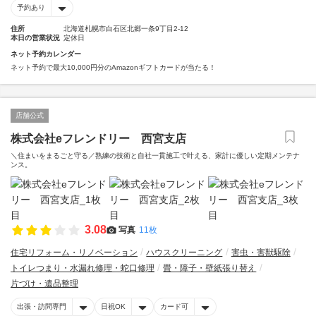
予約あり
住所
北海道札幌市白石区北郷一条9丁目2-12
本日の営業状況
定休日
ネット予約カレンダー
ネット予約で最大10,000円分のAmazonギフトカードが当たる！
店舗公式
株式会社eフレンドリー 西宮支店
＼住まいをまるごと守る／熟練の技術と自社一貫施工で叶える、家計に優しい定期メンテナ
ンス。
3.08
写真
11枚
住宅リフォーム・リノベーション
ハウスクリーニング
害虫・害獣駆除
トイレつまり・水漏れ修理・蛇口修理
畳・障子・壁紙張り替え
片づけ・遺品整理
出張・訪問専門
日祝OK
カード可