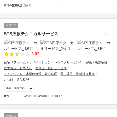
本日の営業状況
定休日
店舗公式
STS庄原テクニカルサービス
3.03
住宅リフォーム・リノベーション
ハウスクリーニング
害虫・害獣駆除
庭木剪定・お手入れ
便利屋・代行サービス
トイレつまり・水漏れ修理・蛇口修理
畳・障子・壁紙張り替え
片づけ・遺品整理
出張・訪問対応
住所
広島県庄原市西本町３丁目18-17
店舗公式