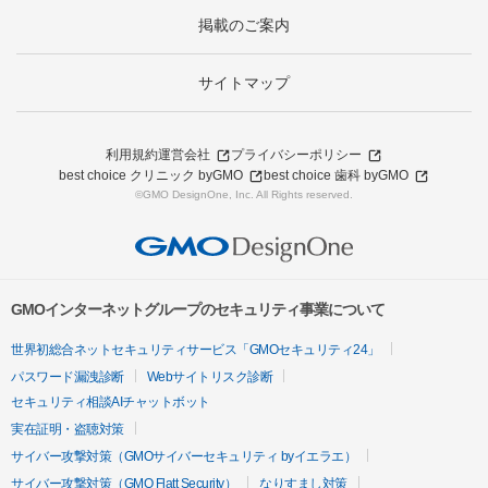
掲載のご案内
サイトマップ
利用規約
運営会社
プライバシーポリシー
best choice クリニック byGMO
best choice 歯科 byGMO
©GMO DesignOne, Inc. All Rights reserved.
GMOインターネットグループのセキュリティ事業について
世界初総合ネットセキュリティサービス「GMOセキュリティ24」
パスワード漏洩診断
Webサイトリスク診断
セキュリティ相談AIチャットボット
実在証明・盗聴対策
サイバー攻撃対策（GMOサイバーセキュリティ byイエラエ）
サイバー攻撃対策（GMO Flatt Security）
なりすまし対策