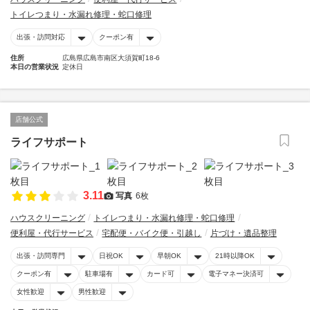
トイレつまり・水漏れ修理・蛇口修理
出張・訪問対応
クーポン有
住所
広島県広島市南区大須賀町18-6
本日の営業状況
定休日
店舗公式
ライフサポート
3.11
写真
6枚
ハウスクリーニング
トイレつまり・水漏れ修理・蛇口修理
便利屋・代行サービス
宅配便・バイク便・引越し
片づけ・遺品整理
出張・訪問専門
日祝OK
早朝OK
21時以降OK
クーポン有
駐車場有
カード可
電子マネー決済可
女性歓迎
男性歓迎