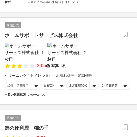
住所
広島県広島市南区東雲３丁目１−２３
店舗公式
ホームサポートサービス株式会社
3.05
写真
1枚
クリーニング
トイレつまり・水漏れ修理・蛇口修理
出張・訪問専門
日祝OK
21時以降OK
24時間営業
本日の営業状況
0:00〜24:00
店舗公式
街の便利屋 猫の手