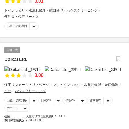
3.01
トイレつまり・水漏れ修理・蛇口修理
ハウスクリーニング
便利屋・代行サービス
出張・訪問専門
店舗公式
Daikai Ltd.
3.06
住宅リフォーム・リノベーション
トイレつまり・水漏れ修理・蛇口修理
バー
ハウスクリーニング
出張・訪問対応
日祝OK
早朝OK
駐車場有
カード可
住所
大阪府堺市西区鳳南町2-103-2
本日の営業状況
7:00〜12:00