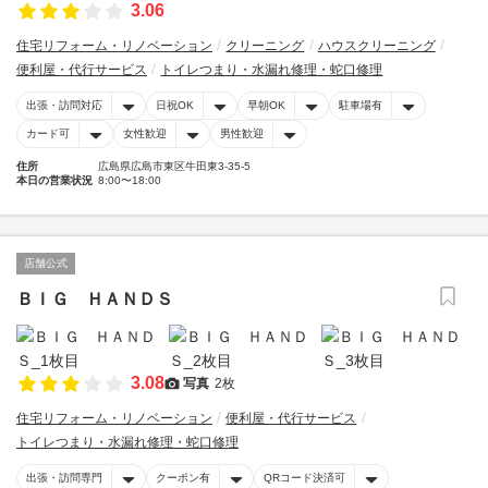
3.06
住宅リフォーム・リノベーション
クリーニング
ハウスクリーニング
便利屋・代行サービス
トイレつまり・水漏れ修理・蛇口修理
出張・訪問対応
日祝OK
早朝OK
駐車場有
カード可
女性歓迎
男性歓迎
住所
広島県広島市東区牛田東3-35-5
本日の営業状況
8:00〜18:00
店舗公式
ＢＩＧ ＨＡＮＤＳ
3.08
写真
2枚
住宅リフォーム・リノベーション
便利屋・代行サービス
トイレつまり・水漏れ修理・蛇口修理
出張・訪問専門
クーポン有
QRコード決済可