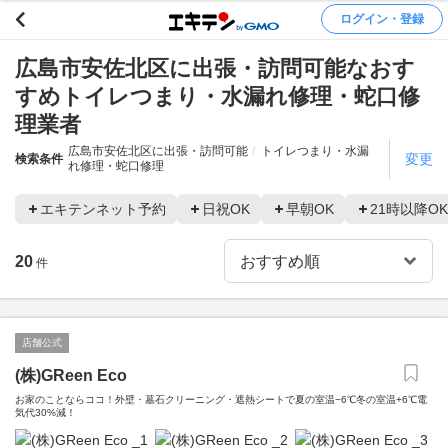
ログイン・登録
広島市安佐北区に出張・訪問可能なおす
すめトイレつまり・水漏れ修理・蛇口修
理業者
広島市安佐北区に出張・訪問可能
トイレつまり・水漏
変更
検索条件
れ修理・蛇口修理
エキテンネット予約
日祝OK
早朝OK
21時以降OK
20
件
店舗公式
(株)GReen Eco
お家のことならココ！外壁・墓石クリーニング・遮熱シートで夏の室温−6℃冬の室温+6℃電
気代30%減！