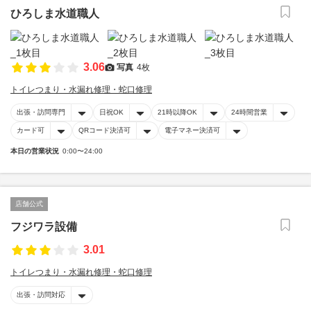
ひろしま水道職人
3.06
写真
4枚
トイレつまり・水漏れ修理・蛇口修理
出張・訪問専門
日祝OK
21時以降OK
24時間営業
カード可
QRコード決済可
電子マネー決済可
本日の営業状況
0:00〜24:00
店舗公式
フジワラ設備
3.01
トイレつまり・水漏れ修理・蛇口修理
出張・訪問対応