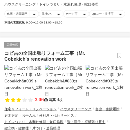
ハウスクリーニング
トイレつまり・水漏れ修理・蛇口修理
出張・訪問専門
日祝OK
カード可
QRコード決済可
本日の営業状況
9:00〜12:00 13:00〜18:00
店舗公式
コビ吉の全国出張リフォーム工事（Mr.
Cobekich's renovation work
3.06
写真
4枚
住宅リフォーム・リノベーション
ハウスクリーニング
害虫・害獣駆除
庭木剪定・お手入れ
便利屋・代行サービス
トイレつまり・水漏れ修理・蛇口修理
畳・障子・壁紙張り替え
鍵交換・鍵修理
片づけ・遺品整理