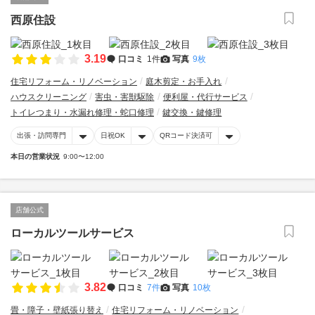
西原住設
3.19
口コミ
1件
写真
9枚
住宅リフォーム・リノベーション
庭木剪定・お手入れ
ハウスクリーニング
害虫・害獣駆除
便利屋・代行サービス
トイレつまり・水漏れ修理・蛇口修理
鍵交換・鍵修理
出張・訪問専門
日祝OK
QRコード決済可
本日の営業状況
9:00〜12:00
店舗公式
ローカルツールサービス
3.82
口コミ
7件
写真
10枚
畳・障子・壁紙張り替え
住宅リフォーム・リノベーション