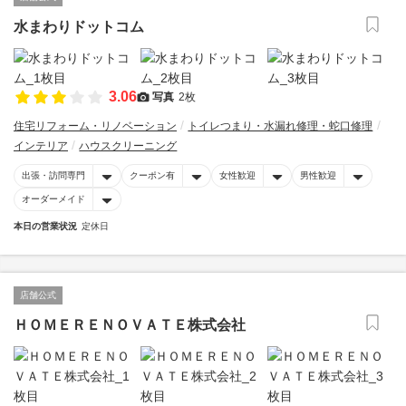
水まわりドットコム
3.06
写真
2枚
住宅リフォーム・リノベーション
トイレつまり・水漏れ修理・蛇口修理
インテリア
ハウスクリーニング
出張・訪問専門
クーポン有
女性歓迎
男性歓迎
オーダーメイド
本日の営業状況
定休日
店舗公式
ＨＯＭＥＲＥＮＯＶＡＴＥ株式会社