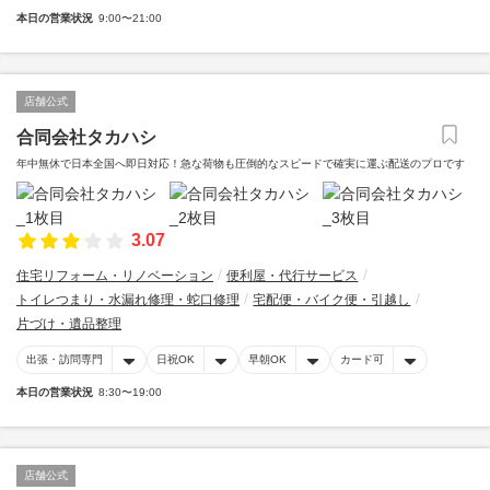
本日の営業状況
9:00〜21:00
店舗公式
合同会社タカハシ
年中無休で日本全国へ即日対応！急な荷物も圧倒的なスピードで確実に運ぶ配送のプロです
3.07
住宅リフォーム・リノベーション
便利屋・代行サービス
トイレつまり・水漏れ修理・蛇口修理
宅配便・バイク便・引越し
片づけ・遺品整理
出張・訪問専門
日祝OK
早朝OK
カード可
本日の営業状況
8:30〜19:00
店舗公式