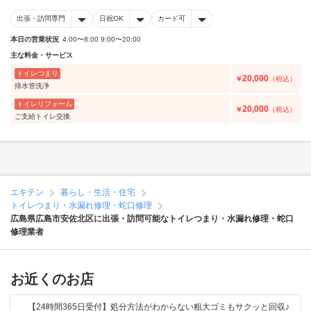
出張・訪問専門
日祝OK
カード可
本日の営業状況
4:00〜8:00 9:00〜20:00
主な料金・サービス
トイレつまり
20,000
￥
（税込）
排水管洗浄
トイレリフォーム
20,000
￥
（税込）
ご支給トイレ交換
エキテン
暮らし・生活・住宅
トイレつまり・水漏れ修理・蛇口修理
広島県広島市安佐北区に出張・訪問可能なトイレつまり・水漏れ修理・蛇口
修理業者
お近くのお店
【24時間365日受付】処分方法がわからない粗大ゴミもサクッと回収♪