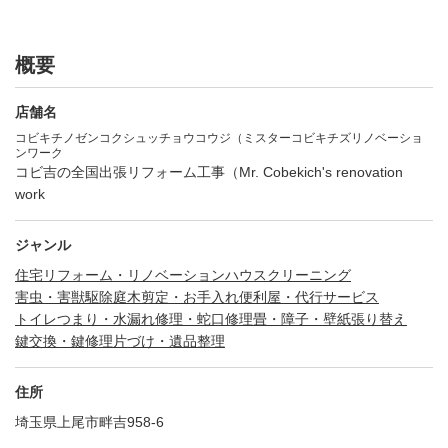
概要
店舗名
コビキチノゼンコクシュッチョウコウジ（ミスターコビキチズリノベーショ
ンワーク
コビ吉の全国出張リフォーム工事（Mr. Cobekich's renovation
work
ジャンル
住宅リフォーム・リノベーション
ハウスクリーニング
害虫・害獣駆除
庭木剪定・お手入れ
便利屋・代行サービス
トイレつまり・水漏れ修理・蛇口修理
畳・障子・壁紙張り替え
鍵交換・鍵修理
片づけ・遺品整理
住所
埼玉県上尾市畔吉958-6