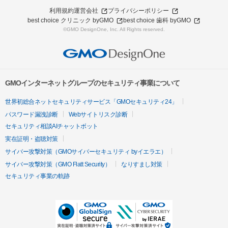
利用規約
運営会社
プライバシーポリシー
best choice クリニック byGMO
best choice 歯科 byGMO
©GMO DesignOne, Inc. All Rights reserved.
GMOインターネットグループのセキュリティ事業について
世界初総合ネットセキュリティサービス「GMOセキュリティ24」
パスワード漏洩診断
Webサイトリスク診断
セキュリティ相談AIチャットボット
実在証明・盗聴対策
サイバー攻撃対策（GMOサイバーセキュリティ byイエラエ）
サイバー攻撃対策（GMO Flatt Security）
なりすまし対策
セキュリティ事業の軌跡