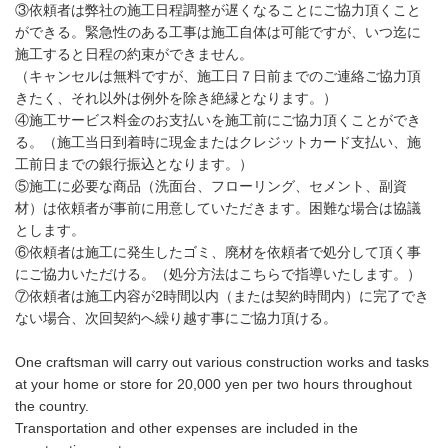
③依頼者は弊社の施工日程調整が遅くなることにご協力頂くこと
ができる。緊急性のある工事は施工自体は可能ですが、いつ迄に
施工すると日程の約束ができません。
（キャンセルは無料ですが、施工日７日前までのご連絡ご協力頂
きたく、それ以外は例外を除き絶縁となります。）
④施工サービス料金のお支払いを施工前にご協力頂くことができ
る。（施工当日到着時に現金またはクレジットカード支払い、施
工前日までの銀行振込となります。）
⑤施工に必要な商品（洗面台、フローリング、セメント、副資
材）は依頼者が事前に用意していただきます。困難な場合は協議
とします。
⑥依頼者は施工に発生したゴミ、廃材を依頼者で処分して頂く事
にご協力いただける。（処分方法はこちらで指導いたします。）
⑦依頼者は施工内容が2時間以内（または契約時間内）に完了でき
ない場合、次回契約へ繰り越す事にご協力頂ける。
One craftsman will carry out various construction works and tasks
at your home or store for 20,000 yen per two hours throughout
the country.
Transportation and other expenses are included in the