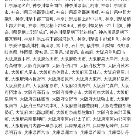
川県海老名市, 神奈川県座間市, 神奈川県南足柄市, 神奈川県綾瀬
市, 神奈川県三浦郡葉山町, 神奈川県高座郡寒川町, 神奈川県中郡大
磯町, 神奈川県中郡二宮町, 神奈川県足柄上郡中井町, 神奈川県足柄
上郡大井町, 神奈川県足柄上郡松田町, 神奈川県足柄上郡山北町, 神
奈川県足柄上郡開成町, 神奈川県足柄下郡箱根町, 神奈川県足柄下
郡真鶴町, 神奈川県足柄下郡湯河原町, 神奈川県愛甲郡愛川町, 神奈
川県愛甲郡清川村, 新潟県, 富山県, 石川県, 福井県, 山梨県, 長野県,
岐阜県, 静岡県, 愛知県, 三重県, 滋賀県, 京都府, 大阪府岸和田市,
大阪府豊中市, 大阪府池田市, 大阪府吹田市, 大阪府泉大津市, 大阪
府高槻市, 大阪府貝塚市, 大阪府守口市, 大阪府枚方市, 大阪府茨木
市, 大阪府八尾市, 大阪府泉佐野市, 大阪府富田林市, 大阪府寝屋川
市, 大阪府河内長野市, 大阪府松原市, 大阪府大東市, 大阪府和泉市,
大阪府箕面市, 大阪府柏原市, 大阪府羽曳野市, 大阪府門真市, 大阪
府摂津市, 大阪府高石市, 大阪府藤井寺市, 大阪府東大阪市, 大阪府
泉南市, 大阪府四條畷市, 大阪府交野市, 大阪府大阪狭山市, 大阪府
阪南市, 大阪府三島郡島本町, 大阪府豊能郡豊能町, 大阪府豊能郡能
勢町, 大阪府泉北郡忠岡町, 大阪府泉南郡熊取町, 大阪府泉南郡田尻
町, 大阪府泉南郡岬町, 大阪府南河内郡太子町, 大阪府南河内郡河南
町, 大阪府南河内郡千早赤阪村, 兵庫県姫路市, 兵庫県尼崎市, 兵庫
県明石市, 兵庫県西宮市, 兵庫県洲本市, 兵庫県芦屋市, 兵庫県伊丹