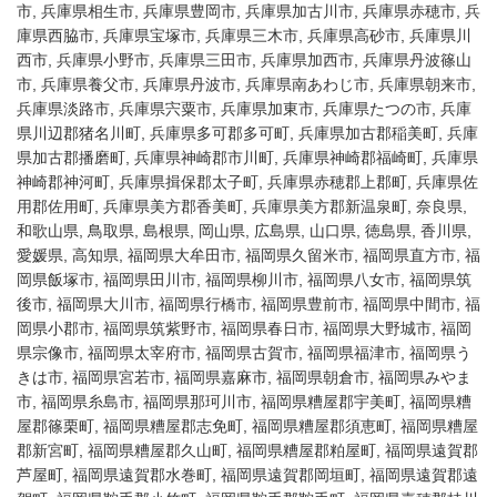
市, 兵庫県相生市, 兵庫県豊岡市, 兵庫県加古川市, 兵庫県赤穂市, 兵
庫県西脇市, 兵庫県宝塚市, 兵庫県三木市, 兵庫県高砂市, 兵庫県川
西市, 兵庫県小野市, 兵庫県三田市, 兵庫県加西市, 兵庫県丹波篠山
市, 兵庫県養父市, 兵庫県丹波市, 兵庫県南あわじ市, 兵庫県朝来市,
兵庫県淡路市, 兵庫県宍粟市, 兵庫県加東市, 兵庫県たつの市, 兵庫
県川辺郡猪名川町, 兵庫県多可郡多可町, 兵庫県加古郡稲美町, 兵庫
県加古郡播磨町, 兵庫県神崎郡市川町, 兵庫県神崎郡福崎町, 兵庫県
神崎郡神河町, 兵庫県揖保郡太子町, 兵庫県赤穂郡上郡町, 兵庫県佐
用郡佐用町, 兵庫県美方郡香美町, 兵庫県美方郡新温泉町, 奈良県,
和歌山県, 鳥取県, 島根県, 岡山県, 広島県, 山口県, 徳島県, 香川県,
愛媛県, 高知県, 福岡県大牟田市, 福岡県久留米市, 福岡県直方市, 福
岡県飯塚市, 福岡県田川市, 福岡県柳川市, 福岡県八女市, 福岡県筑
後市, 福岡県大川市, 福岡県行橋市, 福岡県豊前市, 福岡県中間市, 福
岡県小郡市, 福岡県筑紫野市, 福岡県春日市, 福岡県大野城市, 福岡
県宗像市, 福岡県太宰府市, 福岡県古賀市, 福岡県福津市, 福岡県う
きは市, 福岡県宮若市, 福岡県嘉麻市, 福岡県朝倉市, 福岡県みやま
市, 福岡県糸島市, 福岡県那珂川市, 福岡県糟屋郡宇美町, 福岡県糟
屋郡篠栗町, 福岡県糟屋郡志免町, 福岡県糟屋郡須恵町, 福岡県糟屋
郡新宮町, 福岡県糟屋郡久山町, 福岡県糟屋郡粕屋町, 福岡県遠賀郡
芦屋町, 福岡県遠賀郡水巻町, 福岡県遠賀郡岡垣町, 福岡県遠賀郡遠