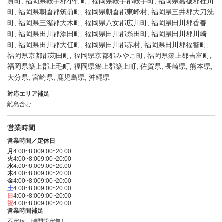
賀町, 福岡県鞍手郡小竹町, 福岡県鞍手郡鞍手町, 福岡県嘉穂郡桂川
町, 福岡県朝倉郡筑前町, 福岡県朝倉郡東峰村, 福岡県三井郡大刀洗
町, 福岡県三潴郡大木町, 福岡県八女郡広川町, 福岡県田川郡香春
町, 福岡県田川郡添田町, 福岡県田川郡糸田町, 福岡県田川郡川崎
町, 福岡県田川郡大任町, 福岡県田川郡赤村, 福岡県田川郡福智町,
福岡県京都郡苅田町, 福岡県京都郡みやこ町, 福岡県築上郡吉富町,
福岡県築上郡上毛町, 福岡県築上郡築上町, 佐賀県, 長崎県, 熊本県,
大分県, 宮崎県, 鹿児島県, 沖縄県
対応エリア補足
離島含む
営業時間
営業時間／定休日
月
4:00~8:00
9:00~20:00
火
4:00~8:00
9:00~20:00
水
4:00~8:00
9:00~20:00
木
4:00~8:00
9:00~20:00
金
4:00~8:00
9:00~20:00
土
4:00~8:00
9:00~20:00
日
4:00~8:00
9:00~20:00
祝
4:00~8:00
9:00~20:00
営業時間補足
不定休、時間設定無し