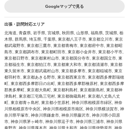
Googleマップで見る
出張・訪問対応エリア
北海道, 青森県, 岩手県, 宮城県, 秋田県, 山形県, 福島県, 茨城県, 栃
木県, 群馬県, 埼玉県, 千葉県, 東京都八王子市, 東京都立川市, 東京
都武蔵野市, 東京都三鷹市, 東京都青梅市, 東京都府中市, 東京都昭
島市, 東京都調布市, 東京都町田市, 東京都小金井市, 東京都小平市,
東京都日野市, 東京都東村山市, 東京都国分寺市, 東京都国立市, 東
京都福生市, 東京都狛江市, 東京都東大和市, 東京都清瀬市, 東京都
東久留米市, 東京都武蔵村山市, 東京都多摩市, 東京都稲城市, 東京
都羽村市, 東京都あきる野市, 東京都西東京市, 東京都西多摩郡瑞穂
町, 東京都西多摩郡日の出町, 東京都西多摩郡檜原村, 東京都西多摩
郡奥多摩町, 東京都大島町, 東京都利島村, 東京都新島村, 東京都神
津島村, 東京都三宅島三宅村, 東京都御蔵島村, 東京都八丈島八丈
町, 東京都青ヶ島村, 東京都小笠原村, 神奈川県相模原市緑区, 神奈
川県相模原市中央区, 神奈川県相模原市南区, 神奈川県横須賀市, 神
奈川県平塚市, 神奈川県鎌倉市, 神奈川県藤沢市, 神奈川県小田原
市, 神奈川県茅ヶ崎市, 神奈川県逗子市, 神奈川県三浦市, 神奈川県
秦野市, 神奈川県厚木市, 神奈川県大和市, 神奈川県伊勢原市, 神奈