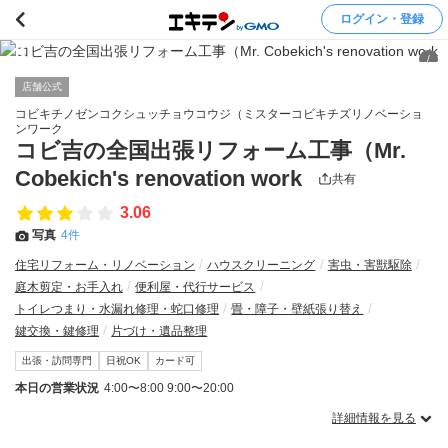
ログイン・登録
/
店舗公式
コビキチノゼンコクシュッチョウコウジ（ミスターコビキチズリノベーショ
ンワーク
コビ吉の全国出張リフォーム工事（Mr.
Cobekich's renovation work
共有
3.06
写真
4件
住宅リフォーム・リノベーション
ハウスクリーニング
害虫・害獣駆除
庭木剪定・お手入れ
便利屋・代行サービス
トイレつまり・水漏れ修理・蛇口修理
畳・障子・壁紙張り替え
鍵交換・鍵修理
片づけ・遺品整理
出張・訪問専門
日祝OK
カード可
本日の営業状況
4:00〜8:00 9:00〜20:00
詳細情報を見る