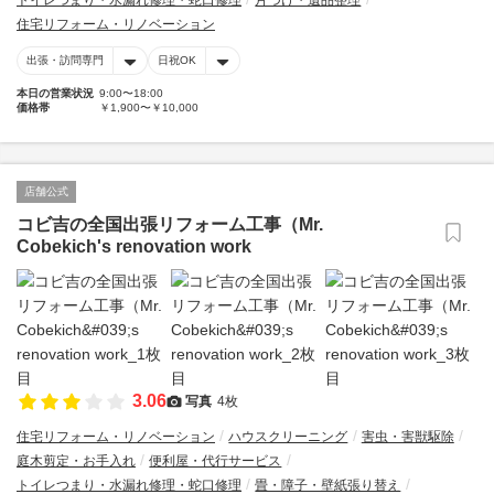
トイレつまり・水漏れ修理・蛇口修理
片づけ・遺品整理
住宅リフォーム・リノベーション
出張・訪問専門
日祝OK
本日の営業状況
9:00〜18:00
価格帯
￥1,900〜￥10,000
店舗公式
コビ吉の全国出張リフォーム工事（Mr.
Cobekich's renovation work
3.06
写真
4枚
住宅リフォーム・リノベーション
ハウスクリーニング
害虫・害獣駆除
庭木剪定・お手入れ
便利屋・代行サービス
トイレつまり・水漏れ修理・蛇口修理
畳・障子・壁紙張り替え