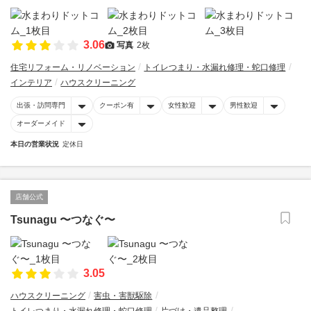
3.06
写真
2枚
住宅リフォーム・リノベーション
トイレつまり・水漏れ修理・蛇口修理
インテリア
ハウスクリーニング
出張・訪問専門
クーポン有
女性歓迎
男性歓迎
オーダーメイド
本日の営業状況
定休日
店舗公式
Tsunagu 〜つなぐ〜
3.05
ハウスクリーニング
害虫・害獣駆除