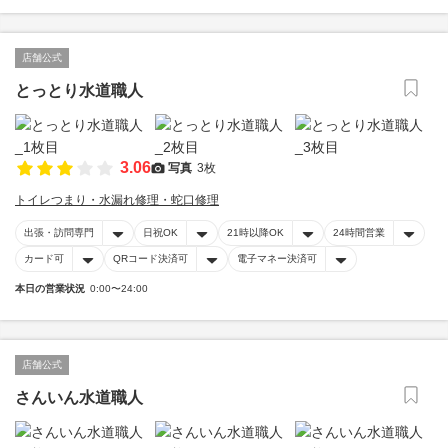
店舗公式
とっとり水道職人
3.06
写真
3枚
トイレつまり・水漏れ修理・蛇口修理
出張・訪問専門
日祝OK
21時以降OK
24時間営業
カード可
QRコード決済可
電子マネー決済可
本日の営業状況
0:00〜24:00
店舗公式
さんいん水道職人