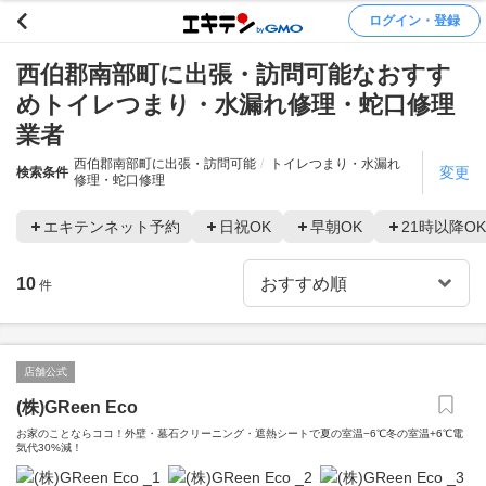
ログイン・登録
西伯郡南部町に出張・訪問可能なおすす
めトイレつまり・水漏れ修理・蛇口修理
業者
西伯郡南部町に出張・訪問可能
トイレつまり・水漏れ
変更
検索条件
修理・蛇口修理
エキテンネット予約
日祝OK
早朝OK
21時以降OK
10
件
店舗公式
(株)GReen Eco
お家のことならココ！外壁・墓石クリーニング・遮熱シートで夏の室温−6℃冬の室温+6℃電
気代30%減！