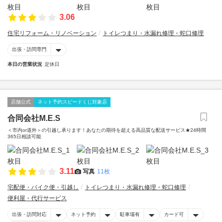
3.06
住宅リフォーム・リノベーション
トイレつまり・水漏れ修理・蛇口修理
出張・訪問専門
本日の営業状況
定休日
店舗公式
ネット予約スピードくじ対象店
合同会社M.E.S
＜市内or道外＞の引越し承ります！あなたの期待を超える高品質な配送サービス★24時間
365日相談可能
3.11
写真
11枚
宅配便・バイク便・引越し
トイレつまり・水漏れ修理・蛇口修理
便利屋・代行サービス
出張・訪問対応
ネット予約
駐車場有
カード可