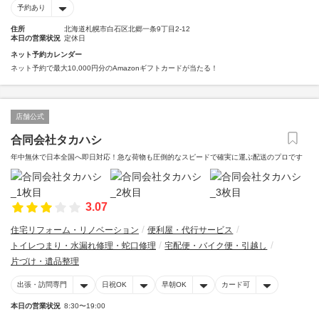
予約あり
住所
北海道札幌市白石区北郷一条9丁目2-12
本日の営業状況
定休日
ネット予約カレンダー
ネット予約で最大10,000円分のAmazonギフトカードが当たる！
店舗公式
合同会社タカハシ
年中無休で日本全国へ即日対応！急な荷物も圧倒的なスピードで確実に運ぶ配送のプロです
3.07
住宅リフォーム・リノベーション
便利屋・代行サービス
トイレつまり・水漏れ修理・蛇口修理
宅配便・バイク便・引越し
片づけ・遺品整理
出張・訪問専門
日祝OK
早朝OK
カード可
本日の営業状況
8:30〜19:00