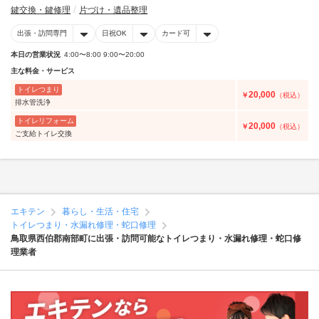
鍵交換・鍵修理
片づけ・遺品整理
出張・訪問専門
日祝OK
カード可
本日の営業状況
4:00〜8:00 9:00〜20:00
主な料金・サービス
トイレつまり
20,000
￥
（税込）
排水管洗浄
トイレリフォーム
20,000
￥
（税込）
ご支給トイレ交換
エキテン
暮らし・生活・住宅
トイレつまり・水漏れ修理・蛇口修理
鳥取県西伯郡南部町に出張・訪問可能なトイレつまり・水漏れ修理・蛇口修
理業者