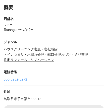
概要
店舗名
ツナグ
Tsunagu 〜つなぐ〜
ジャンル
ハウスクリーニング
害虫・害獣駆除
トイレつまり・水漏れ修理・蛇口修理
片づけ・遺品整理
住宅リフォーム・リノベーション
電話番号
080-8232-3272
住所
鳥取県米子市福市655-13