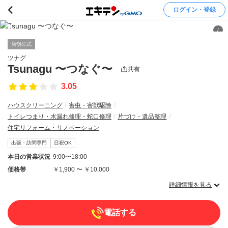
ログイン・登録
/
店舗公式
ツナグ
Tsunagu 〜つなぐ〜
共有
3.05
ハウスクリーニング
害虫・害獣駆除
トイレつまり・水漏れ修理・蛇口修理
片づけ・遺品整理
住宅リフォーム・リノベーション
出張・訪問専門
日祝OK
本日の営業状況
9:00〜18:00
価格帯
￥1,900 〜 ￥10,000
詳細情報を見る
電話する