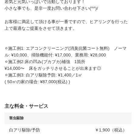
若気と元気いっぱいで活動しております！
小さな事でも、是非一度お問い合わせ下さい(^^)/
お客様に満足して頂ける事が一番ですので、ヒアリングを行った
上で最適なご提案をさせて頂きます。
⚪︎施工例1: エアコンクリーニング(消臭抗菌コート無料) ノーマ
ル: ¥10,000、掃除機能付: ¥17,000、業務用: ¥28,000
⚪︎施工例2:床の凹み(ブカブカ)補強 1箇所
¥14,000〜 床をガッチリさせることが出来ます◎
⚪︎施工例3: 白アリ駆除予防: ¥1,400／1㎡
( 50㎡の家の場合: ¥87,000(税込) )
主な料金・サービス
害虫駆除
白アリ駆除/予防
￥1,900（税込）