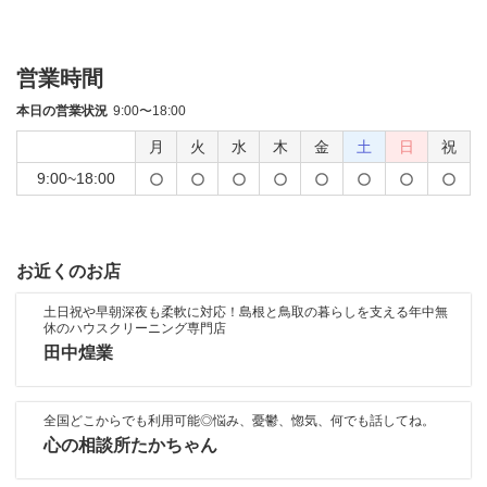
営業時間
本日の営業状況
9:00〜18:00
月
火
水
木
金
土
日
祝
9:00~18:00
お近くのお店
土日祝や早朝深夜も柔軟に対応！島根と鳥取の暮らしを支える年中無
休のハウスクリーニング専門店
田中煌業
全国どこからでも利用可能◎悩み、憂鬱、惚気、何でも話してね。
心の相談所たかちゃん