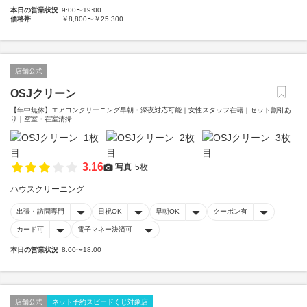
本日の営業状況
9:00〜19:00
価格帯
￥8,800〜￥25,300
店舗公式
OSJクリーン
【年中無休】エアコンクリーニング早朝・深夜対応可能｜女性スタッフ在籍｜セット割引あ
り｜空室・在室清掃
3.16
写真
5枚
ハウスクリーニング
出張・訪問専門
日祝OK
早朝OK
クーポン有
カード可
電子マネー決済可
本日の営業状況
8:00〜18:00
店舗公式
ネット予約スピードくじ対象店