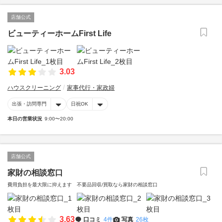
店舗公式
ビューティーホームFirst Life
3.03
ハウスクリーニング
家事代行・家政婦
出張・訪問専門
日祝OK
本日の営業状況
9:00〜20:00
店舗公式
家財の相談窓口
費用負担を最大限に抑えます 不要品回収/買取なら家財の相談窓口
3.63
口コミ
4件
写真
26枚