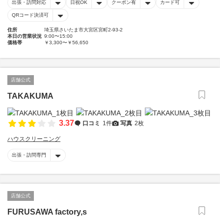
出張・訪問対応
日祝OK
クーポン有
カード可
QRコード決済可
住所
埼玉県さいたま市大宮区宮町2-93-2
本日の営業状況
9:00〜15:00
価格帯
￥3,300〜￥56,650
店舗公式
TAKAKUMA
3.37
口コミ
1件
写真
2枚
ハウスクリーニング
出張・訪問専門
店舗公式
FURUSAWA factory,s