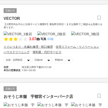
店舗公式
VECTOR
【入間市内を中心に出張サービス展開中】最短即日対応！まずは無料でご相談＆お見積りを
承ります。
3.07
写真
63枚
トイレつまり・水漏れ修理・蛇口修理
住宅リフォーム・リノベーション
ハウスクリーニング
便利屋・代行サービス
出張・訪問対応
日祝OK
早朝OK
住所
埼玉県入間市下藤沢172-28
本日の営業状況
7:00〜20:00
店舗公式
おそうじ本舗 宇都宮インターパーク店