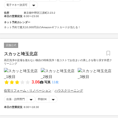
電子マネー決済可
住所
東京都中野区江原町2-23-2
本日の営業状況
8:00〜23:00
ネット予約カレンダー
ネット予約で最大10,000円分のAmazonギフトカードが当たる！
店舗公式
スカッと埼玉北店
高圧洗浄や足場を使わない独自の特殊洗浄！低コストでお住まいの美しさを取り戻す外壁ク
リーニング
3.06
写真
11枚
住宅リフォーム・リノベーション
ハウスクリーニング
出張・訪問専門
早朝OK
本日の営業状況
8:00〜18:30