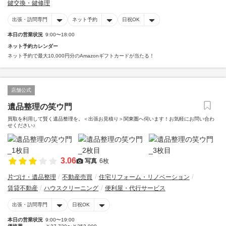
鍵交換・鍵修理
出張・訪問専門
ネット予約
日祝OK
本日の営業状況
9:00〜18:00
ネット予約カレンダー
ネット予約で最大10,000円分のAmazonギフトカードが当たる！
店舗公式
遺品整理の笑ウ門
買取を利用して賢く遺品整理を。＜出張お見積り＞関東圏へ伺います！お気軽にお問い合わ
せください♪
3.06
写真
6枚
片づけ・遺品整理
不動産売買
住宅リフォーム・リノベーション
賃貸不動産
ハウスクリーニング
便利屋・代行サービス
出張・訪問専門
日祝OK
本日の営業状況
9:00〜19:00