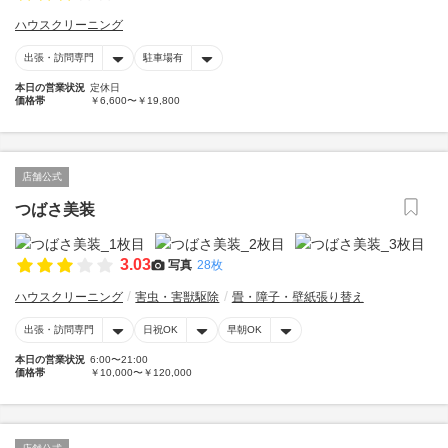
ハウスクリーニング
出張・訪問専門
駐車場有
本日の営業状況
定休日
価格帯
￥6,600〜￥19,800
店舗公式
つばさ美装
3.03
写真
28枚
ハウスクリーニング
害虫・害獣駆除
畳・障子・壁紙張り替え
出張・訪問専門
日祝OK
早朝OK
本日の営業状況
6:00〜21:00
価格帯
￥10,000〜￥120,000