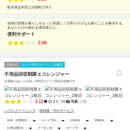
栃木県足利市上渋垂町124-2
地域の皆様の暮らしをもっと快適に！日常の小さなお困りごとを解決する、
あなただけの頼れる便利屋さん。
便利サポート
3.06
店舗公式
ネット予約スピードくじ対象店
不用品回収戦隊エコレンジャー
お見積りはたった3分！365日スピード対応が自慢です
3.11
口コミ
1件
写真
17枚
ハウスクリーニング
便利屋・代行サービス
出張・訪問対応
ネット予約
日祝OK
早朝OK
21時以降OK
クーポン有
カード可