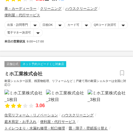
車・カーディーラー
クリーニング
ハウスクリーニング
便利屋・代行サービス
出張・訪問専門
日祝OK
カード可
QRコード決済可
電子マネー決済可
本日の営業状況
9:00〜17:00
店舗公式
ネット予約スピードくじ対象店
ミホ工業株式会社
耐震シェルター設置、残置物処理、リフォームなど｜戸建て用の耐震シェルターは全国に対
応◎
3.06
住宅リフォーム・リノベーション
ハウスクリーニング
庭木剪定・お手入れ
便利屋・代行サービス
トイレつまり・水漏れ修理・蛇口修理
畳・障子・壁紙張り替え