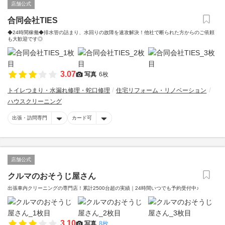
店舗公式
合同会社TIES
◆24時間稼働◆排水管の詰まり、水回りの故障を速攻解決！他社で断られた方からのご依頼
も大歓迎です◎
3.07
写真
6枚
トイレつまり・水漏れ修理・蛇口修理
住宅リフォーム・リノベーション
ハウスクリーニング
出張・訪問専門
カード可
店舗公式
クルマのおそうじ屋さん
出張車内クリーニングの専門店！累計2500台超の実績｜24時間いつでも予約受付中♪
3.10
写真
8枚