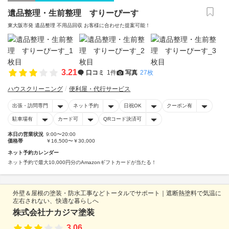
遺品整理・生前整理 すりーぴーす
東大阪市発 遺品整理 不用品回収 お客様に合わせた提案可能！
3.21
口コミ
1件
写真
27枚
ハウスクリーニング
便利屋・代行サービス
出張・訪問専門
ネット予約
日祝OK
クーポン有
駐車場有
カード可
QRコード決済可
本日の営業状況
9:00〜20:00
価格帯
￥16,500〜￥30,000
ネット予約カレンダー
ネット予約で最大10,000円分のAmazonギフトカードが当たる！
外壁＆屋根の塗装・防水工事などトータルでサポート｜遮断熱塗料で気温に
左右されない、快適な暮らしへ
株式会社ナカジマ塗装
3.06