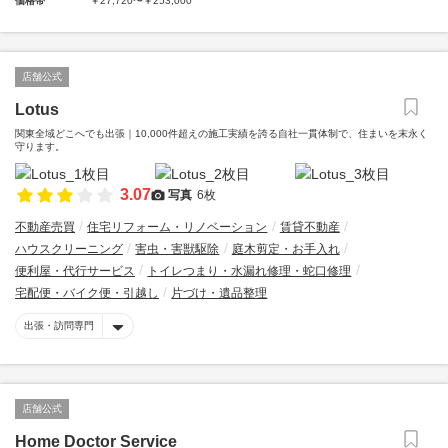
価格帯
￥27,720〜￥253,000
店舗公式
Lotus
関東全域どこへでも出張｜10,000件超えの施工実績を誇る自社一貫体制で、住まいを末永く
守ります。
3.07
写真
6枚
不動産売買
住宅リフォーム・リノベーション
賃貸不動産
ハウスクリーニング
害虫・害獣駆除
庭木剪定・お手入れ
便利屋・代行サービス
トイレつまり・水漏れ修理・蛇口修理
宅配便・バイク便・引越し
片づけ・遺品整理
出張・訪問専門
店舗公式
Home Doctor Service