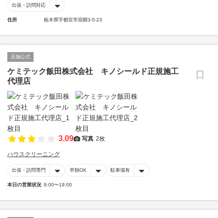
出張・訪問対応
住所
栃木県宇都宮市宿郷3-5-23
店舗公式
ケミテック飯田株式会社 キノシールド正規施工
代理店
3.09
写真
2枚
ハウスクリーニング
出張・訪問専門
早朝OK
駐車場有
本日の営業状況
8:00〜19:00