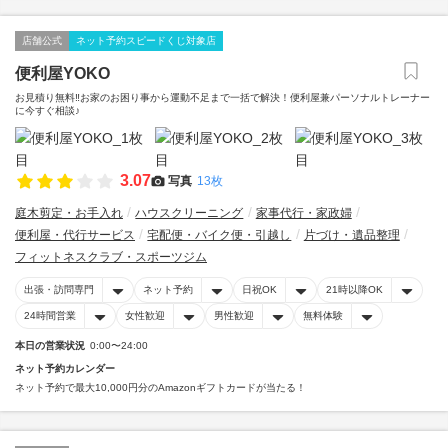
店舗公式
ネット予約スピードくじ対象店
便利屋YOKO
お見積り無料‼︎お家のお困り事から運動不足まで一括で解決！便利屋兼パーソナルトレーナー
に今すぐ相談♪
3.07
写真
13枚
庭木剪定・お手入れ
ハウスクリーニング
家事代行・家政婦
便利屋・代行サービス
宅配便・バイク便・引越し
片づけ・遺品整理
フィットネスクラブ・スポーツジム
出張・訪問専門
ネット予約
日祝OK
21時以降OK
24時間営業
女性歓迎
男性歓迎
無料体験
本日の営業状況
0:00〜24:00
ネット予約カレンダー
ネット予約で最大10,000円分のAmazonギフトカードが当たる！