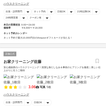
ハウスクリーニング
出張・訪問専門
ネット予約
日祝OK
21時以降OK
24時間営業
クーポン有
本日の営業状況
0:00〜24:00
価格帯
￥8,000〜￥18,000
ネット予約カレンダー
ネット予約で最大10,000円分のAmazonギフトカードが当たる！
店舗公式
お家クリーニング佐藤
安心感抜群のハウスクリーニング！清潔な身だしなみ＆事前のヒアリングを徹底｜美しい仕
上がりに乞うご期待
3.06
写真
5枚
ハウスクリーニング
出張・訪問専門
日祝OK