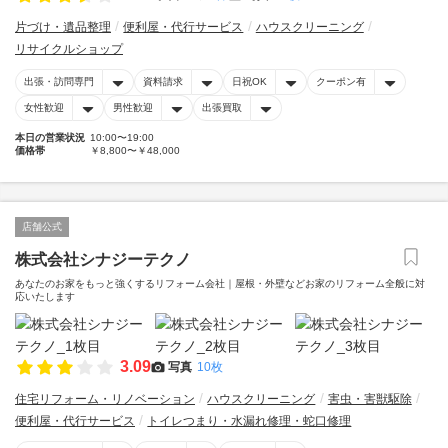
片づけ・遺品整理
便利屋・代行サービス
ハウスクリーニング
リサイクルショップ
出張・訪問専門
資料請求
日祝OK
クーポン有
女性歓迎
男性歓迎
出張買取
本日の営業状況
10:00〜19:00
価格帯
￥8,800〜￥48,000
店舗公式
株式会社シナジーテクノ
あなたのお家をもっと強くするリフォーム会社｜屋根・外壁などお家のリフォーム全般に対
応いたします
3.09
写真
10枚
住宅リフォーム・リノベーション
ハウスクリーニング
害虫・害獣駆除
便利屋・代行サービス
トイレつまり・水漏れ修理・蛇口修理