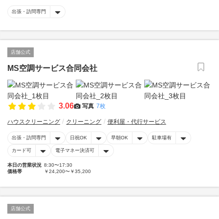
出張・訪問専門
店舗公式
MS空調サービス合同会社
3.06
写真
7枚
ハウスクリーニング
クリーニング
便利屋・代行サービス
出張・訪問専門
日祝OK
早朝OK
駐車場有
カード可
電子マネー決済可
本日の営業状況
8:30〜17:30
価格帯
￥24,200〜￥35,200
店舗公式