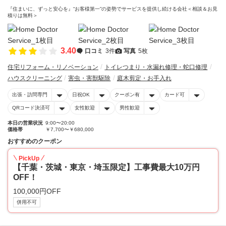
『住まいに、ずっと安心を』“お客様第一”の姿勢でサービスを提供し続ける会社＜相談＆お見
積りは無料＞
3.40
口コミ
3件
写真
5枚
住宅リフォーム・リノベーション
トイレつまり・水漏れ修理・蛇口修理
ハウスクリーニング
害虫・害獣駆除
庭木剪定・お手入れ
出張・訪問専門
日祝OK
クーポン有
カード可
QRコード決済可
女性歓迎
男性歓迎
本日の営業状況
9:00〜20:00
価格帯
￥7,700〜￥680,000
おすすめのクーポン
PickUp
【千葉・茨城・東京・埼玉限定】工事費最大10万円
OFF！
100,000円OFF
併用不可