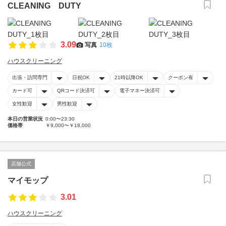
CLEANING DUTY
3.09
写真
10枚
ハウスクリーニング
出張・訪問専門
日祝OK
21時以降OK
クーポン有
カード可
QRコード決済可
電子マネー決済可
女性歓迎
男性歓迎
本日の営業状況
0:00〜23:30
価格帯
￥9,000〜￥18,000
店舗公式
マイモップ
3.01
ハウスクリーニング