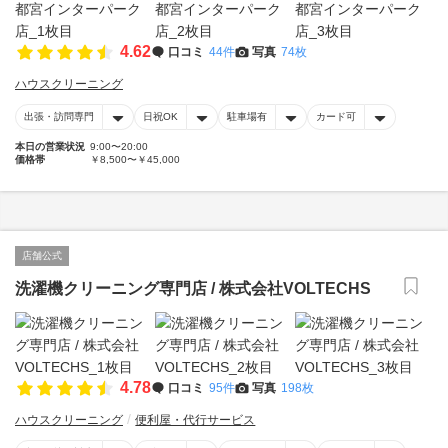
4.62
口コミ
44件
写真
74枚
ハウスクリーニング
出張・訪問専門
日祝OK
駐車場有
カード可
本日の営業状況
9:00〜20:00
価格帯
￥8,500〜￥45,000
店舗公式
洗濯機クリーニング専門店 / 株式会社VOLTECHS
4.78
口コミ
95件
写真
198枚
ハウスクリーニング
便利屋・代行サービス