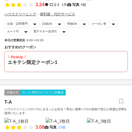
3.24
口コミ
1件
写真
4枚
ハウスクリーニング
便利屋・代行サービス
出張・訪問専門
日祝OK
早朝OK
クーポン有
カード可
電子マネー決済可
本日の営業状況
8:00〜20:00
おすすめのクーポン
PickUp
エキテン限定クーポン1
店舗公式
ネット予約スピードくじ対象店
T-A
ハウスクリーニングのプロにまるっとお任せ！明るい接客×プロの技術で安心と快適な空間を
提供いたします。
3.08
写真
10枚