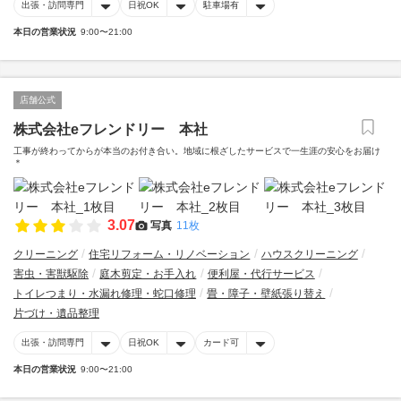
出張・訪問専門
日祝OK
駐車場有
本日の営業状況
9:00〜21:00
店舗公式
株式会社eフレンドリー 本社
工事が終わってからが本当のお付き合い。地域に根ざしたサービスで一生涯の安心をお届け
＊
3.07
写真
11枚
クリーニング
住宅リフォーム・リノベーション
ハウスクリーニング
害虫・害獣駆除
庭木剪定・お手入れ
便利屋・代行サービス
トイレつまり・水漏れ修理・蛇口修理
畳・障子・壁紙張り替え
片づけ・遺品整理
出張・訪問専門
日祝OK
カード可
本日の営業状況
9:00〜21:00